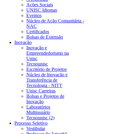
Ações Sociais
UNISC Idiomas
Eventos
Núcleo de Ação Comunitária -
NAC
Certificados
Bolsas de Extensão
Inovação
Inovação e
Empreendedorismo na
Unisc
Tecnounisc
Escritório de Projetos
Núcleo de Inovação e
Transferência de
Tecnologia - NITT
Unisc Carreiras
Bolsas e Projetos de
Inovação
Laboratórios
Multiusuário
Tecnounisc (2)
Processo Seletivo
Vestibular
Professor do Amanhã