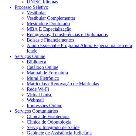
UNISC Idiomas
Processo Seletivo
Vestibular
Vestibular Complementar
Mestrado e Doutorado
MBA E Especialização
Reingressos, Transferências e Diplomados
Bolsas e Financiamentos
Aluno Especial e Programa Aluno Especial na Terceira
Idade
Serviços Online
Biblioteca
Catálogo Online
Manual de Formatura
Mural Eletrônico
Matriculas / Renovação de Matriculas
Rede Wi-Fi
Virtual Unisc
Webmail
Impressões Online
Serviços Comunitários
Clinica de Fisioterapia
Clinica de Odontologia
Serviço Integrado de Saúde
Gabinete de Assistência Judiciária