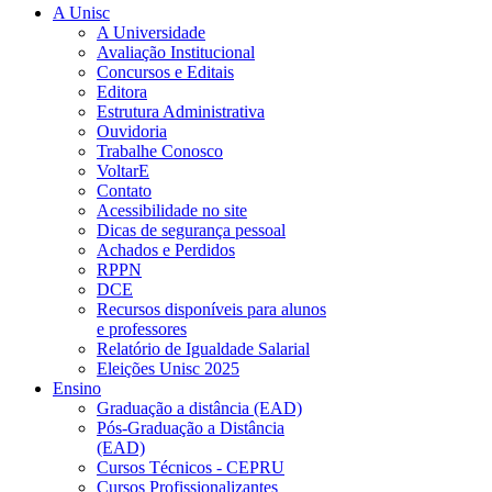
A Unisc
A Universidade
Avaliação Institucional
Concursos e Editais
Editora
Estrutura Administrativa
Ouvidoria
Trabalhe Conosco
VoltarE
Contato
Acessibilidade no site
Dicas de segurança pessoal
Achados e Perdidos
RPPN
DCE
Recursos disponíveis para alunos
e professores
Relatório de Igualdade Salarial
Eleições Unisc 2025
Ensino
Graduação a distância (EAD)
Pós-Graduação a Distância
(EAD)
Cursos Técnicos - CEPRU
Cursos Profissionalizantes