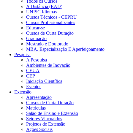
Todos os Cursos
A Distância (EAD)
UNISC Idiomas
Cursos Técnicos - CEPRU
Cursos Profissionalizantes
Educar-se
Cursos de Curta Duração
Graduação
Mestrado e Doutorado
MBA, Especialização E Aperfeiçoamento
Pesquisa
A Pesquisa
Ambientes de Inovação
CEUA
CEP
Iniciação Científica
Eventos
Extensão
Apresentação
Cursos de Curta Duração
Matrículas
Salão de Ensino e Extensão
Setores Vincualdos
Projetos de Extensão
Ações Sociais