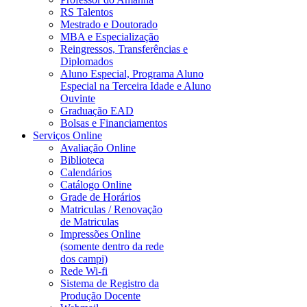
RS Talentos
Mestrado e Doutorado
MBA e Especialização
Reingressos, Transferências e
Diplomados
Aluno Especial, Programa Aluno
Especial na Terceira Idade e Aluno
Ouvinte
Graduação EAD
Bolsas e Financiamentos
Serviços Online
Avaliação Online
Biblioteca
Calendários
Catálogo Online
Grade de Horários
Matriculas / Renovação
de Matriculas
Impressões Online
(somente dentro da rede
dos campi)
Rede Wi-fi
Sistema de Registro da
Produção Docente