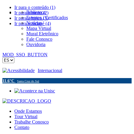
Ir para o conteúdo (1)
Biblioteca
Ir para o menu (2)
Eventos / Certificados
Ir para a busca (3)
Notícias
Ir para o rodapé (4)
Mapa Virtual
Mural Eletrônico
Fale Conosco
Ouvidoria
MOD_SSO_BUTTON
Acessibilidade
Internacional
11.6°C
Santa Cruz do Sul
Onde Estamos
Tour Virtual
Trabalhe Conosco
Contato