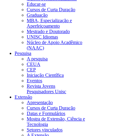
Educar-se
Cursos de Curta Duração
Graduação
MBA, Especialização e
Aperfeiçoamento
Mestrado e Doutorado
UNISC Idiomas
Núcleo de Apoio Acadêmico
(NAAC)
Pesquisa
A pesquisa
CEUA
CEP
Iniciação Científica
Eventos
Revista Jovens
Pesquisadores Unisc
Extensão
Apresentação
Cursos de Curta Duração
Datas e Formulários
Mostra de Extensão, Ciência e
Tecnologia
Setores vinculados
A Extensão