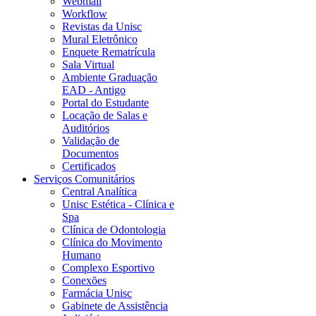
Webmail
Workflow
Revistas da Unisc
Mural Eletrônico
Enquete Rematrícula
Sala Virtual
Ambiente Graduação
EAD - Antigo
Portal do Estudante
Locação de Salas e
Auditórios
Validação de
Documentos
Certificados
Serviços Comunitários
Central Analítica
Unisc Estética - Clínica e
Spa
Clínica de Odontologia
Clínica do Movimento
Humano
Complexo Esportivo
Conexões
Farmácia Unisc
Gabinete de Assistência