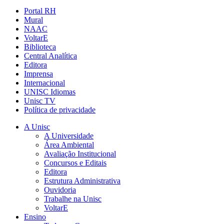
Portal RH
Mural
NAAC
VoltarE
Biblioteca
Central Analítica
Editora
Imprensa
Internacional
UNISC Idiomas
Unisc TV
Política de privacidade
A Unisc
A Universidade
Área Ambiental
Avaliação Institucional
Concursos e Editais
Editora
Estrutura Administrativa
Ouvidoria
Trabalhe na Unisc
VoltarE
Ensino