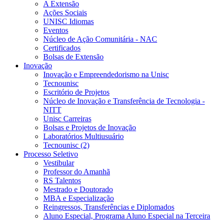
A Extensão
Ações Sociais
UNISC Idiomas
Eventos
Núcleo de Ação Comunitária - NAC
Certificados
Bolsas de Extensão
Inovação
Inovação e Empreendedorismo na Unisc
Tecnounisc
Escritório de Projetos
Núcleo de Inovação e Transferência de Tecnologia -
NITT
Unisc Carreiras
Bolsas e Projetos de Inovação
Laboratórios Multiusuário
Tecnounisc (2)
Processo Seletivo
Vestibular
Professor do Amanhã
RS Talentos
Mestrado e Doutorado
MBA e Especialização
Reingressos, Transferências e Diplomados
Aluno Especial, Programa Aluno Especial na Terceira