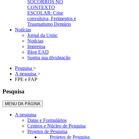
SOCORROS NO
CONTEXTO
ESCOLAR: Crise
convulsiva, Ferimentos e
Traumatismo Dentário
Notícias
Jornal da Unisc
Notícias
Imprensa
Blog EAD
Sugira sua divulgação
Pesquisa
>
A pesquisa
>
FPE e FAP
Pesquisa
MENU DA PÁGINA
A pesquisa
Datas e Formulários
Centros e Núcleo de Pesquisa
Projetos de Pesquisa
Projetos de Pesquisa