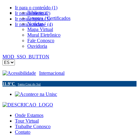
Ir para o conteúdo (1)
Biblioteca
Ir para o menu (2)
Eventos / Certificados
Ir para a busca (3)
Notícias
Ir para o rodapé (4)
Mapa Virtual
Mural Eletrônico
Fale Conosco
Ouvidoria
MOD_SSO_BUTTON
Acessibilidade
Internacional
11.9°C
Santa Cruz do Sul
Onde Estamos
Tour Virtual
Trabalhe Conosco
Contato