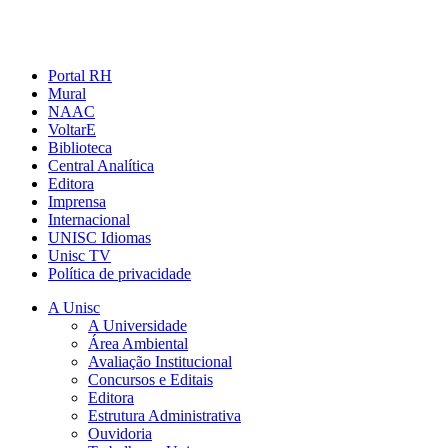
Portal RH
Mural
NAAC
VoltarE
Biblioteca
Central Analítica
Editora
Imprensa
Internacional
UNISC Idiomas
Unisc TV
Política de privacidade
A Unisc
A Universidade
Área Ambiental
Avaliação Institucional
Concursos e Editais
Editora
Estrutura Administrativa
Ouvidoria