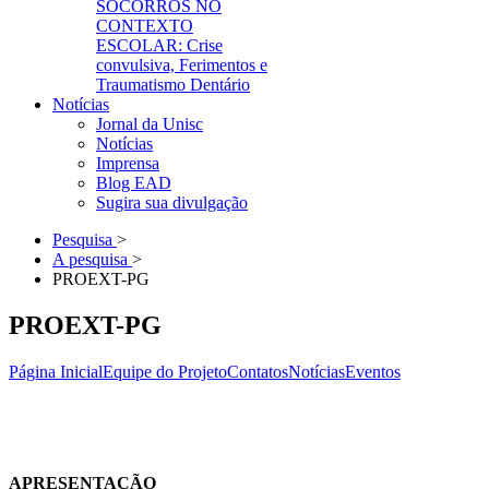
SOCORROS NO
CONTEXTO
ESCOLAR: Crise
convulsiva, Ferimentos e
Traumatismo Dentário
Notícias
Jornal da Unisc
Notícias
Imprensa
Blog EAD
Sugira sua divulgação
Pesquisa
>
A pesquisa
>
PROEXT-PG
PROEXT-PG
Página Inicial
Equipe do Projeto
Contatos
Notícias
Eventos
APRESENTAÇÃO