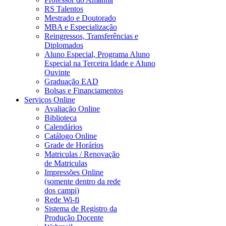
RS Talentos
Mestrado e Doutorado
MBA e Especialização
Reingressos, Transferências e
Diplomados
Aluno Especial, Programa Aluno
Especial na Terceira Idade e Aluno
Ouvinte
Graduação EAD
Bolsas e Financiamentos
Serviços Online
Avaliação Online
Biblioteca
Calendários
Catálogo Online
Grade de Horários
Matriculas / Renovação
de Matriculas
Impressões Online
(somente dentro da rede
dos campi)
Rede Wi-fi
Sistema de Registro da
Produção Docente