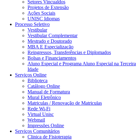
Setores Vincualdos
Projetos de Extensão
Ações Sociais
UNISC Idiomas
Processo Seletivo
Vestibular
Vestibular Complementar
Mestrado e Doutorado
MBA E Especialização
Reingressos, Transferências e Diplomados
Bolsas e Financiamentos
Aluno Especial e Programa Aluno Especial na Terceira
Idade
Serviços Online
Biblioteca
Catálogo Online
Manual de Formatura
Mural Eletrônico
Matriculas / Renovação de Matriculas
Rede Wi-Fi
Virtual Unisc
Webmail
Impressões Online
Serviços Comunitários
Clinica de Fisioterapia