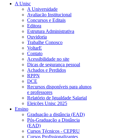
A Unisc
A Universidade
Avaliação Institucional
Concursos e Editais
Editora
Estrutura Administrativa
Ouvidoria
Trabalhe Conosco
VoltarE
Contato
Acessibilidade no site
Dicas de segurança pessoal
Achados e Perdidos
RPPN
DCE
Recursos disponíveis para alunos
e professores
Relatório de Igualdade Salarial
Eleições Unisc 2025
Ensino
Graduação a distância (EAD)
Pós-Graduação a Distância
(EAD)
Cursos Técnicos - CEPRU
Cursos Profissionalizantes