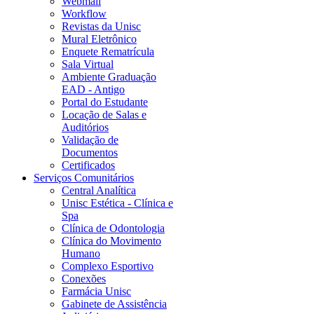
Webmail
Workflow
Revistas da Unisc
Mural Eletrônico
Enquete Rematrícula
Sala Virtual
Ambiente Graduação
EAD - Antigo
Portal do Estudante
Locação de Salas e
Auditórios
Validação de
Documentos
Certificados
Serviços Comunitários
Central Analítica
Unisc Estética - Clínica e
Spa
Clínica de Odontologia
Clínica do Movimento
Humano
Complexo Esportivo
Conexões
Farmácia Unisc
Gabinete de Assistência