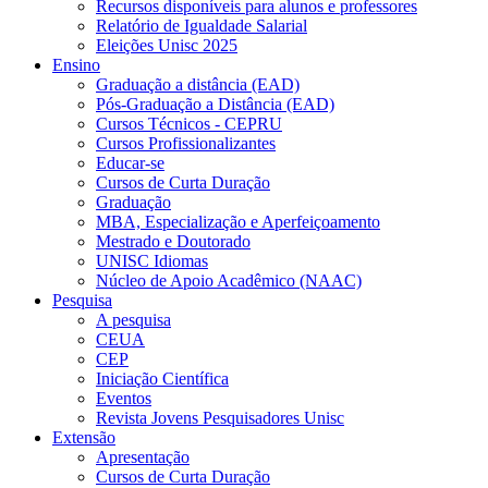
Recursos disponíveis para alunos e professores
Relatório de Igualdade Salarial
Eleições Unisc 2025
Ensino
Graduação a distância (EAD)
Pós-Graduação a Distância (EAD)
Cursos Técnicos - CEPRU
Cursos Profissionalizantes
Educar-se
Cursos de Curta Duração
Graduação
MBA, Especialização e Aperfeiçoamento
Mestrado e Doutorado
UNISC Idiomas
Núcleo de Apoio Acadêmico (NAAC)
Pesquisa
A pesquisa
CEUA
CEP
Iniciação Científica
Eventos
Revista Jovens Pesquisadores Unisc
Extensão
Apresentação
Cursos de Curta Duração