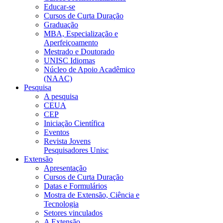
Educar-se
Cursos de Curta Duração
Graduação
MBA, Especialização e
Aperfeiçoamento
Mestrado e Doutorado
UNISC Idiomas
Núcleo de Apoio Acadêmico
(NAAC)
Pesquisa
A pesquisa
CEUA
CEP
Iniciação Científica
Eventos
Revista Jovens
Pesquisadores Unisc
Extensão
Apresentação
Cursos de Curta Duração
Datas e Formulários
Mostra de Extensão, Ciência e
Tecnologia
Setores vinculados
A Extensão