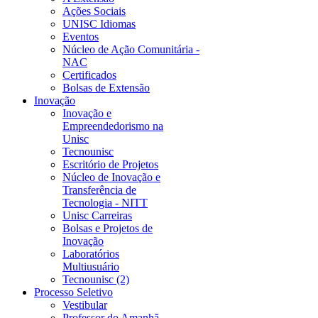
Ações Sociais
UNISC Idiomas
Eventos
Núcleo de Ação Comunitária -
NAC
Certificados
Bolsas de Extensão
Inovação
Inovação e
Empreendedorismo na
Unisc
Tecnounisc
Escritório de Projetos
Núcleo de Inovação e
Transferência de
Tecnologia - NITT
Unisc Carreiras
Bolsas e Projetos de
Inovação
Laboratórios
Multiusuário
Tecnounisc (2)
Processo Seletivo
Vestibular
Professor do Amanhã