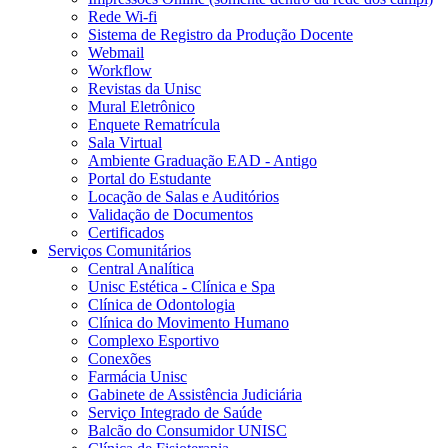
Rede Wi-fi
Sistema de Registro da Produção Docente
Webmail
Workflow
Revistas da Unisc
Mural Eletrônico
Enquete Rematrícula
Sala Virtual
Ambiente Graduação EAD - Antigo
Portal do Estudante
Locação de Salas e Auditórios
Validação de Documentos
Certificados
Serviços Comunitários
Central Analítica
Unisc Estética - Clínica e Spa
Clínica de Odontologia
Clínica do Movimento Humano
Complexo Esportivo
Conexões
Farmácia Unisc
Gabinete de Assistência Judiciária
Serviço Integrado de Saúde
Balcão do Consumidor UNISC