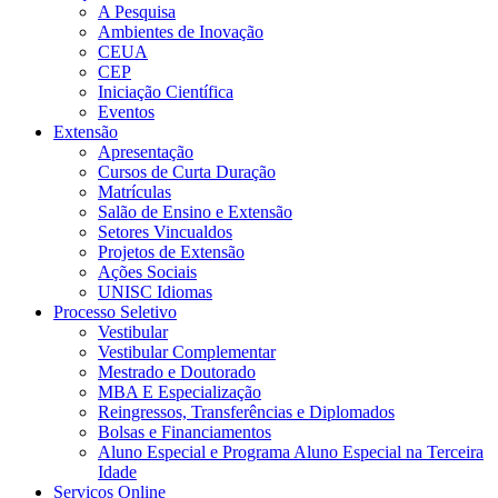
A Pesquisa
Ambientes de Inovação
CEUA
CEP
Iniciação Científica
Eventos
Extensão
Apresentação
Cursos de Curta Duração
Matrículas
Salão de Ensino e Extensão
Setores Vincualdos
Projetos de Extensão
Ações Sociais
UNISC Idiomas
Processo Seletivo
Vestibular
Vestibular Complementar
Mestrado e Doutorado
MBA E Especialização
Reingressos, Transferências e Diplomados
Bolsas e Financiamentos
Aluno Especial e Programa Aluno Especial na Terceira
Idade
Serviços Online