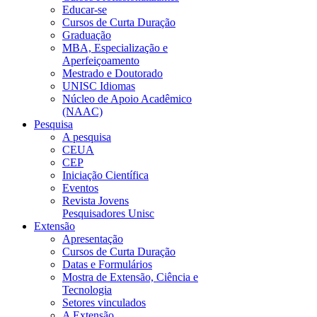
Educar-se
Cursos de Curta Duração
Graduação
MBA, Especialização e
Aperfeiçoamento
Mestrado e Doutorado
UNISC Idiomas
Núcleo de Apoio Acadêmico
(NAAC)
Pesquisa
A pesquisa
CEUA
CEP
Iniciação Científica
Eventos
Revista Jovens
Pesquisadores Unisc
Extensão
Apresentação
Cursos de Curta Duração
Datas e Formulários
Mostra de Extensão, Ciência e
Tecnologia
Setores vinculados
A Extensão