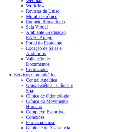
Webmail
Workflow
Revistas da Unisc
Mural Eletrônico
Enquete Rematrícula
Sala Virtual
Ambiente Graduação
EAD - Antigo
Portal do Estudante
Locação de Salas e
Auditórios
Validação de
Documentos
Certificados
Serviços Comunitários
Central Analítica
Unisc Estética - Clínica e
Spa
Clínica de Odontologia
Clínica do Movimento
Humano
Complexo Esportivo
Conexões
Farmácia Unisc
Gabinete de Assistência