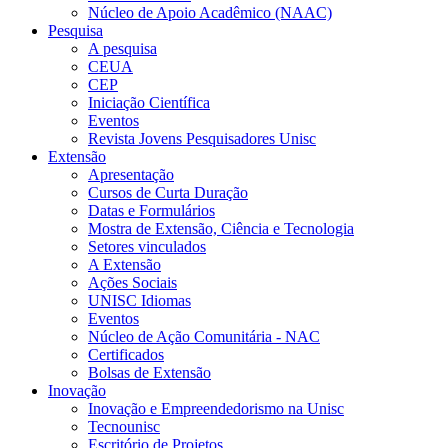
Núcleo de Apoio Acadêmico (NAAC)
Pesquisa
A pesquisa
CEUA
CEP
Iniciação Científica
Eventos
Revista Jovens Pesquisadores Unisc
Extensão
Apresentação
Cursos de Curta Duração
Datas e Formulários
Mostra de Extensão, Ciência e Tecnologia
Setores vinculados
A Extensão
Ações Sociais
UNISC Idiomas
Eventos
Núcleo de Ação Comunitária - NAC
Certificados
Bolsas de Extensão
Inovação
Inovação e Empreendedorismo na Unisc
Tecnounisc
Escritório de Projetos