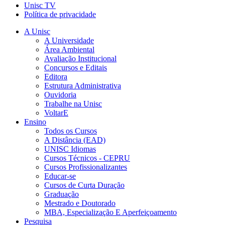
Unisc TV
Política de privacidade
A Unisc
A Universidade
Área Ambiental
Avaliação Institucional
Concursos e Editais
Editora
Estrutura Administrativa
Ouvidoria
Trabalhe na Unisc
VoltarE
Ensino
Todos os Cursos
A Distância (EAD)
UNISC Idiomas
Cursos Técnicos - CEPRU
Cursos Profissionalizantes
Educar-se
Cursos de Curta Duração
Graduação
Mestrado e Doutorado
MBA, Especialização E Aperfeiçoamento
Pesquisa