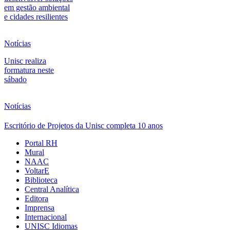
em gestão ambiental
e cidades resilientes
Notícias
Unisc realiza
formatura neste
sábado
Notícias
Escritório de Projetos da Unisc completa 10 anos
Portal RH
Mural
NAAC
VoltarE
Biblioteca
Central Analítica
Editora
Imprensa
Internacional
UNISC Idiomas