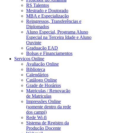
RS Talentos
Mestrado e Doutorado
MBA e Especialização
Reingressos, Transferências e
Diplomados
Aluno Especial, Programa Aluno
Especial na Terceira Idade e Aluno
Ouvinte
Graduação EAD
Bolsas e Financiamentos
Serviços Online
Avaliação Online
Biblioteca
Calendários
Catálogo Online
Grade de Horários
Matriculas / Renovação
de Matriculas
Impressões Online
(somente dentro da rede
dos campi)
Rede Wi-fi
Sistema de Registro da
Produção Docente