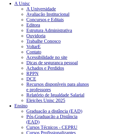
A Unisc
A Universidade
Avaliação Institucional
Concursos e Editais
Editora
Estrutura Administrativa
Ouvidoria
Trabalhe Conosco
VoltarE
Contato
Acessibilidade no site
Dicas de segurança pessoal
Achados e Perdidos
RPPN
DCE
Recursos disponíveis para alunos
e professores
Relatório de Igualdade Salarial
Eleições Unisc 2025
Ensino
Graduação a distância (EAD)
Pós-Graduação a Distância
(EAD)
Cursos Técnicos - CEPRU
Cursos Profissionalizantes