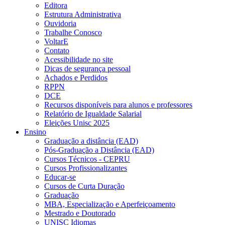
Editora
Estrutura Administrativa
Ouvidoria
Trabalhe Conosco
VoltarE
Contato
Acessibilidade no site
Dicas de segurança pessoal
Achados e Perdidos
RPPN
DCE
Recursos disponíveis para alunos e professores
Relatório de Igualdade Salarial
Eleições Unisc 2025
Ensino
Graduação a distância (EAD)
Pós-Graduação a Distância (EAD)
Cursos Técnicos - CEPRU
Cursos Profissionalizantes
Educar-se
Cursos de Curta Duração
Graduação
MBA, Especialização e Aperfeiçoamento
Mestrado e Doutorado
UNISC Idiomas