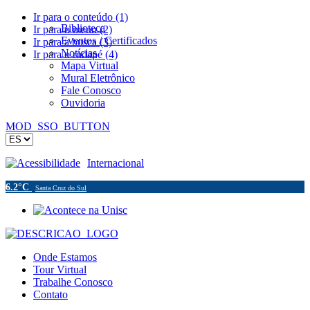
Ir para o conteúdo (1)
Biblioteca
Ir para o menu (2)
Eventos / Certificados
Ir para a busca (3)
Notícias
Ir para o rodapé (4)
Mapa Virtual
Mural Eletrônico
Fale Conosco
Ouvidoria
MOD_SSO_BUTTON
Acessibilidade
Internacional
6.2°C
Santa Cruz do Sul
Onde Estamos
Tour Virtual
Trabalhe Conosco
Contato