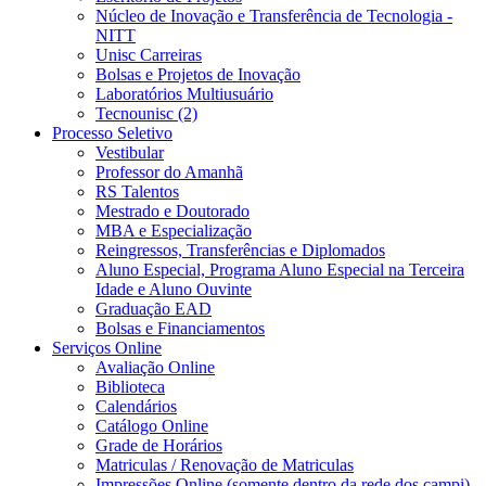
Núcleo de Inovação e Transferência de Tecnologia -
NITT
Unisc Carreiras
Bolsas e Projetos de Inovação
Laboratórios Multiusuário
Tecnounisc (2)
Processo Seletivo
Vestibular
Professor do Amanhã
RS Talentos
Mestrado e Doutorado
MBA e Especialização
Reingressos, Transferências e Diplomados
Aluno Especial, Programa Aluno Especial na Terceira
Idade e Aluno Ouvinte
Graduação EAD
Bolsas e Financiamentos
Serviços Online
Avaliação Online
Biblioteca
Calendários
Catálogo Online
Grade de Horários
Matriculas / Renovação de Matriculas
Impressões Online (somente dentro da rede dos campi)