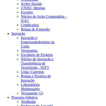
Ações Sociais
UNISC Idiomas
Eventos
Núcleo de Ação Comunitária -
NAC
Certificados
Bolsas de Extensão
Inovação
Inovação e
Empreendedorismo na
Unisc
Tecnounisc
Escritório de Projetos
Núcleo de Inovação e
Transferência de
Tecnologia - NITT
Unisc Carreiras
Bolsas e Projetos de
Inovação
Laboratórios
Multiusuário
Tecnounisc (2)
Processo Seletivo
Vestibular
Professor do Amanhã