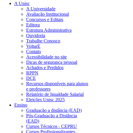
A Unisc
A Universidade
Avaliação Institucional
Concursos e Editais
Editora
Estrutura Administrativa
Ouvidoria
Trabalhe Conosco
VoltarE
Contato
Acessibilidade no site
Dicas de segurança pessoal
Achados e Perdidos
RPPN
DCE
Recursos disponíveis para alunos
e professores
Relatório de Igualdade Salarial
Eleições Unisc 2025
Ensino
Graduação a distância (EAD)
Pós-Graduação a Distância
(EAD)
Cursos Técnicos - CEPRU
Cursos Profissionalizantes