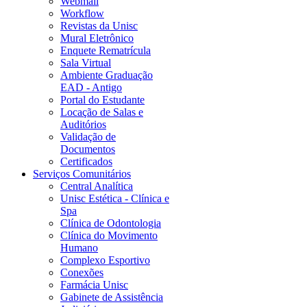
Webmail
Workflow
Revistas da Unisc
Mural Eletrônico
Enquete Rematrícula
Sala Virtual
Ambiente Graduação
EAD - Antigo
Portal do Estudante
Locação de Salas e
Auditórios
Validação de
Documentos
Certificados
Serviços Comunitários
Central Analítica
Unisc Estética - Clínica e
Spa
Clínica de Odontologia
Clínica do Movimento
Humano
Complexo Esportivo
Conexões
Farmácia Unisc
Gabinete de Assistência