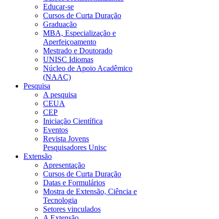
Educar-se
Cursos de Curta Duração
Graduação
MBA, Especialização e
Aperfeiçoamento
Mestrado e Doutorado
UNISC Idiomas
Núcleo de Apoio Acadêmico
(NAAC)
Pesquisa
A pesquisa
CEUA
CEP
Iniciação Científica
Eventos
Revista Jovens
Pesquisadores Unisc
Extensão
Apresentação
Cursos de Curta Duração
Datas e Formulários
Mostra de Extensão, Ciência e
Tecnologia
Setores vinculados
A Extensão