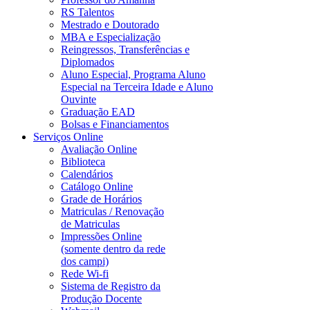
RS Talentos
Mestrado e Doutorado
MBA e Especialização
Reingressos, Transferências e
Diplomados
Aluno Especial, Programa Aluno
Especial na Terceira Idade e Aluno
Ouvinte
Graduação EAD
Bolsas e Financiamentos
Serviços Online
Avaliação Online
Biblioteca
Calendários
Catálogo Online
Grade de Horários
Matriculas / Renovação
de Matriculas
Impressões Online
(somente dentro da rede
dos campi)
Rede Wi-fi
Sistema de Registro da
Produção Docente