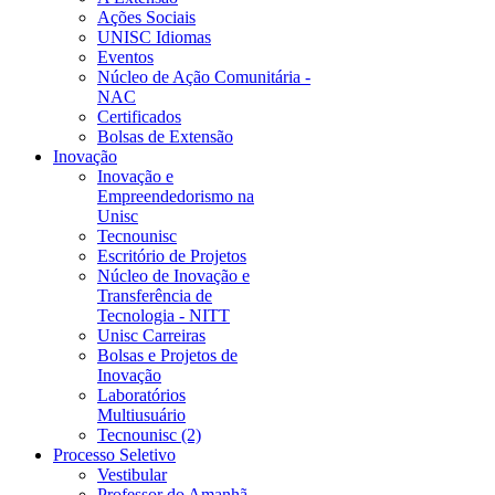
Ações Sociais
UNISC Idiomas
Eventos
Núcleo de Ação Comunitária -
NAC
Certificados
Bolsas de Extensão
Inovação
Inovação e
Empreendedorismo na
Unisc
Tecnounisc
Escritório de Projetos
Núcleo de Inovação e
Transferência de
Tecnologia - NITT
Unisc Carreiras
Bolsas e Projetos de
Inovação
Laboratórios
Multiusuário
Tecnounisc (2)
Processo Seletivo
Vestibular
Professor do Amanhã