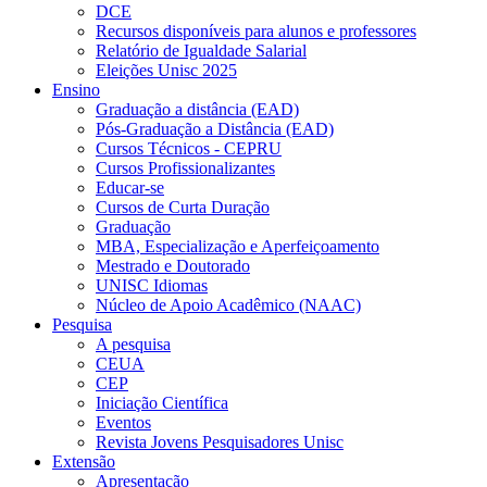
DCE
Recursos disponíveis para alunos e professores
Relatório de Igualdade Salarial
Eleições Unisc 2025
Ensino
Graduação a distância (EAD)
Pós-Graduação a Distância (EAD)
Cursos Técnicos - CEPRU
Cursos Profissionalizantes
Educar-se
Cursos de Curta Duração
Graduação
MBA, Especialização e Aperfeiçoamento
Mestrado e Doutorado
UNISC Idiomas
Núcleo de Apoio Acadêmico (NAAC)
Pesquisa
A pesquisa
CEUA
CEP
Iniciação Científica
Eventos
Revista Jovens Pesquisadores Unisc
Extensão
Apresentação