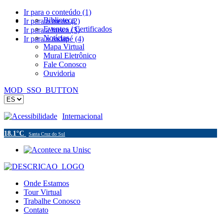
Ir para o conteúdo (1)
Biblioteca
Ir para o menu (2)
Eventos / Certificados
Ir para a busca (3)
Notícias
Ir para o rodapé (4)
Mapa Virtual
Mural Eletrônico
Fale Conosco
Ouvidoria
MOD_SSO_BUTTON
Acessibilidade
Internacional
18.1°C
Santa Cruz do Sul
Onde Estamos
Tour Virtual
Trabalhe Conosco
Contato