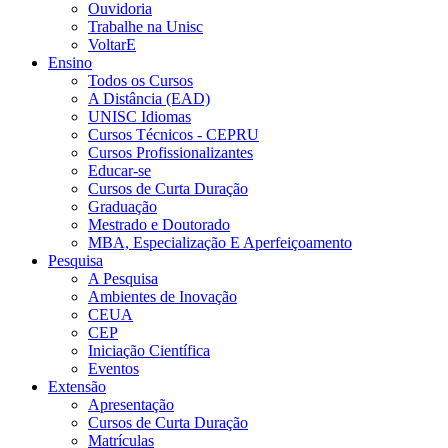
Ouvidoria
Trabalhe na Unisc
VoltarE
Ensino
Todos os Cursos
A Distância (EAD)
UNISC Idiomas
Cursos Técnicos - CEPRU
Cursos Profissionalizantes
Educar-se
Cursos de Curta Duração
Graduação
Mestrado e Doutorado
MBA, Especialização E Aperfeiçoamento
Pesquisa
A Pesquisa
Ambientes de Inovação
CEUA
CEP
Iniciação Científica
Eventos
Extensão
Apresentação
Cursos de Curta Duração
Matrículas