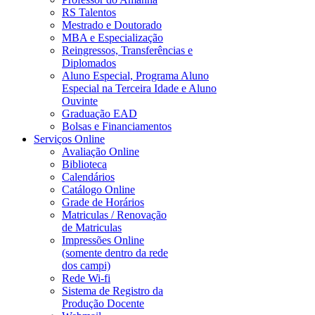
RS Talentos
Mestrado e Doutorado
MBA e Especialização
Reingressos, Transferências e
Diplomados
Aluno Especial, Programa Aluno
Especial na Terceira Idade e Aluno
Ouvinte
Graduação EAD
Bolsas e Financiamentos
Serviços Online
Avaliação Online
Biblioteca
Calendários
Catálogo Online
Grade de Horários
Matriculas / Renovação
de Matriculas
Impressões Online
(somente dentro da rede
dos campi)
Rede Wi-fi
Sistema de Registro da
Produção Docente