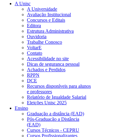
A Unisc
A Universidade
Avaliação Institucional
Concursos e Editais
Editora
Estrutura Administrativa
Ouvidoria
Trabalhe Conosco
VoltarE
Contato
Acessibilidade no site
Dicas de segurança pessoal
Achados e Perdidos
RPPN
DCE
Recursos disponíveis para alunos
e professores
Relatório de Igualdade Salarial
Eleições Unisc 2025
Ensino
Graduação a distância (EAD)
Pós-Graduação a Distância
(EAD)
Cursos Técnicos - CEPRU
Cursos Profissionalizantes