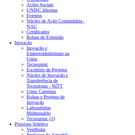
Ações Sociais
UNISC Idiomas
Eventos
Núcleo de Ação Comunitária -
NAC
Certificados
Bolsas de Extensão
Inovação
Inovação e
Empreendedorismo na
Unisc
Tecnounisc
Escritório de Projetos
Núcleo de Inovação e
Transferência de
Tecnologia - NITT
Unisc Carreiras
Bolsas e Projetos de
Inovação
Laboratórios
Multiusuário
Tecnounisc (2)
Processo Seletivo
Vestibular
Professor do Amanhã