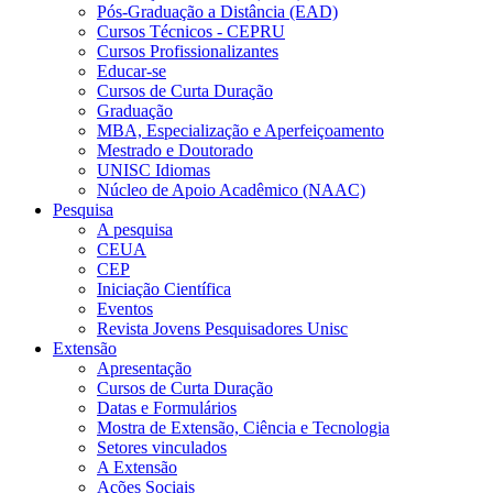
Pós-Graduação a Distância (EAD)
Cursos Técnicos - CEPRU
Cursos Profissionalizantes
Educar-se
Cursos de Curta Duração
Graduação
MBA, Especialização e Aperfeiçoamento
Mestrado e Doutorado
UNISC Idiomas
Núcleo de Apoio Acadêmico (NAAC)
Pesquisa
A pesquisa
CEUA
CEP
Iniciação Científica
Eventos
Revista Jovens Pesquisadores Unisc
Extensão
Apresentação
Cursos de Curta Duração
Datas e Formulários
Mostra de Extensão, Ciência e Tecnologia
Setores vinculados
A Extensão
Ações Sociais