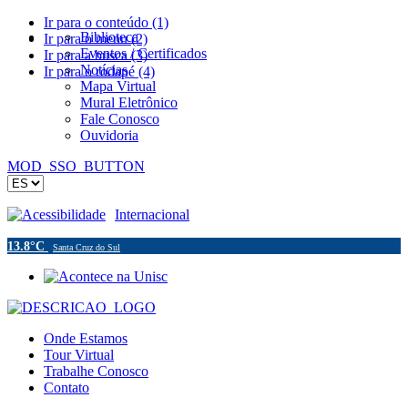
Ir para o conteúdo (1)
Biblioteca
Ir para o menu (2)
Eventos / Certificados
Ir para a busca (3)
Notícias
Ir para o rodapé (4)
Mapa Virtual
Mural Eletrônico
Fale Conosco
Ouvidoria
MOD_SSO_BUTTON
Acessibilidade
Internacional
13.8°C
Santa Cruz do Sul
Onde Estamos
Tour Virtual
Trabalhe Conosco
Contato