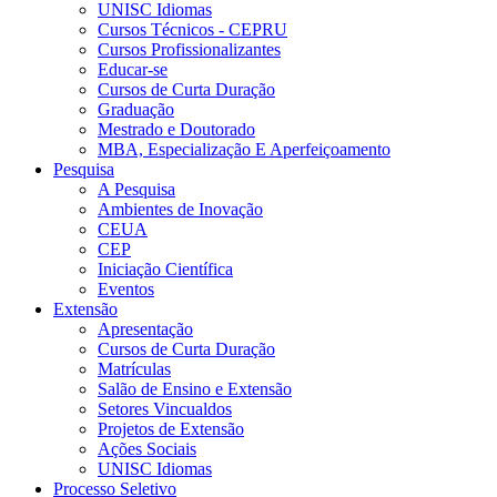
UNISC Idiomas
Cursos Técnicos - CEPRU
Cursos Profissionalizantes
Educar-se
Cursos de Curta Duração
Graduação
Mestrado e Doutorado
MBA, Especialização E Aperfeiçoamento
Pesquisa
A Pesquisa
Ambientes de Inovação
CEUA
CEP
Iniciação Científica
Eventos
Extensão
Apresentação
Cursos de Curta Duração
Matrículas
Salão de Ensino e Extensão
Setores Vincualdos
Projetos de Extensão
Ações Sociais
UNISC Idiomas
Processo Seletivo