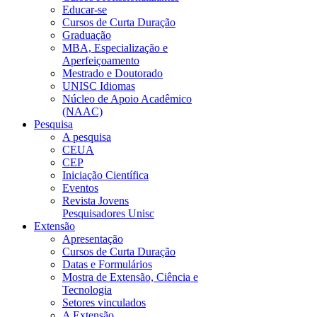
Educar-se
Cursos de Curta Duração
Graduação
MBA, Especialização e
Aperfeiçoamento
Mestrado e Doutorado
UNISC Idiomas
Núcleo de Apoio Acadêmico
(NAAC)
Pesquisa
A pesquisa
CEUA
CEP
Iniciação Científica
Eventos
Revista Jovens
Pesquisadores Unisc
Extensão
Apresentação
Cursos de Curta Duração
Datas e Formulários
Mostra de Extensão, Ciência e
Tecnologia
Setores vinculados
A Extensão