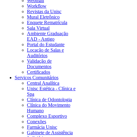
Webmail
Workflow
Revistas da Unisc
Mural Eletrônico
Enquete Rematrícula
Sala Virtual
Ambiente Graduação
EAD - Antigo
Portal do Estudante
Locação de Salas e
Auditórios
Validação de
Documentos
Certificados
Serviços Comunitários
Central Analítica
Unisc Estética - Clínica e
Spa
Clínica de Odontologia
Clínica do Movimento
Humano
Complexo Esportivo
Conexões
Farmácia Unisc
Gabinete de Assistência