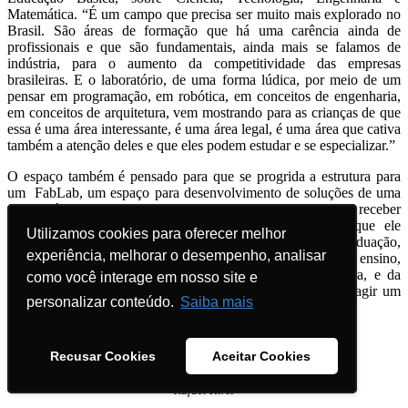
Matemática. “É um campo que precisa ser muito mais explorado no
Brasil. São áreas de formação que há uma carência ainda de
profissionais e que são fundamentais, ainda mais se falamos de
indústria, para o aumento da competitividade das empresas
brasileiras. E o laboratório, de uma forma lúdica, por meio de um
pensar em programação, em robótica, em conceitos de engenharia,
em conceitos de arquitetura, vem mostrando para as crianças de que
essa é uma área interessante, é uma área legal, é uma área que cativa
também a atenção deles e que eles podem estudar e se especializar.”
O espaço também é pensado para que se progrida a estrutura para
um FabLab, um espaço para desenvolvimento de soluções de uma
forma rápida. “Precisa necessariamente estar aberto para receber
todas as demandas da comunidade. É importante, porque ele
Utilizamos cookies para oferecer melhor
Utilizamos cookies para oferecer melhor
promove a interação, tanto dos nossos estudantes de graduação,
experiência, melhorar o desempenho, analisar
experiência, melhorar o desempenho, analisar
quanto de pós-graduação, dos estudantes da rede básica de ensino,
das empresas que fazem parte do Parque e da Incubadora, e da
como você interage em nosso site e
como você interage em nosso site e
comunidade, dos entusiastas, das pessoas que querem interagir um
personalizar conteúdo.
personalizar conteúdo.
Saiba mais
Saiba mais
pouco mais dentro da temática da inovação.”
Recusar Cookies
Recusar Cookies
Aceitar Cookies
Aceitar Cookies
Rafael Kirst