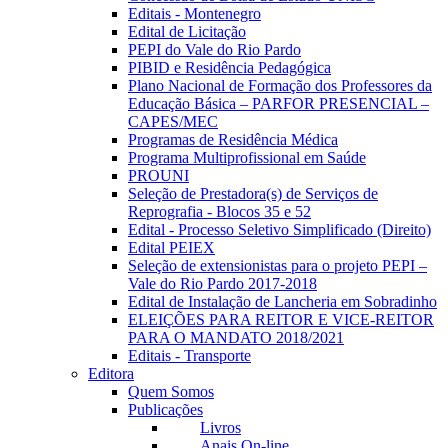
Editais - Montenegro
Edital de Licitação
PEPI do Vale do Rio Pardo
PIBID e Residência Pedagógica
Plano Nacional de Formação dos Professores da
Educação Básica – PARFOR PRESENCIAL –
CAPES/MEC
Programas de Residência Médica
Programa Multiprofissional em Saúde
PROUNI
Seleção de Prestadora(s) de Serviços de
Reprografia - Blocos 35 e 52
Edital - Processo Seletivo Simplificado (Direito)
Edital PEIEX
Seleção de extensionistas para o projeto PEPI –
Vale do Rio Pardo 2017-2018
Edital de Instalação de Lancheria em Sobradinho
ELEIÇÕES PARA REITOR E VICE-REITOR
PARA O MANDATO 2018/2021
Editais - Transporte
Editora
Quem Somos
Publicações
Livros
Anais On-line