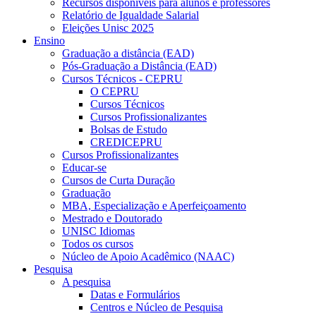
Recursos disponíveis para alunos e professores
Relatório de Igualdade Salarial
Eleições Unisc 2025
Ensino
Graduação a distância (EAD)
Pós-Graduação a Distância (EAD)
Cursos Técnicos - CEPRU
O CEPRU
Cursos Técnicos
Cursos Profissionalizantes
Bolsas de Estudo
CREDICEPRU
Cursos Profissionalizantes
Educar-se
Cursos de Curta Duração
Graduação
MBA, Especialização e Aperfeiçoamento
Mestrado e Doutorado
UNISC Idiomas
Todos os cursos
Núcleo de Apoio Acadêmico (NAAC)
Pesquisa
A pesquisa
Datas e Formulários
Centros e Núcleo de Pesquisa