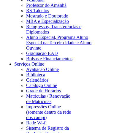
Professor do Amanhã
RS Talentos
Mestrado e Doutorado
MBA e Especialização
Reingressos, Transferências e
Diplomados
Aluno Especial, Programa Aluno
Especial na Terceira Idade e Aluno
Ouvinte
Graduação EAD
Bolsas e Financiamentos
Serviços Online
Avaliação Online
Biblioteca
Calendários
Catálogo Online
Grade de Horários
Matriculas / Renovação
de Matriculas
Impressões Online
(somente dentro da rede
dos campi)
Rede Wi-fi
Sistema de Registro da