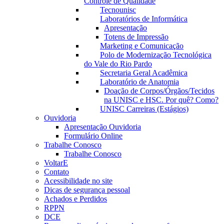
Controle de Qualidade
Tecnounisc
Laboratórios de Informática
Apresentação
Totens de Impressão
Marketing e Comunicação
Polo de Modernização Tecnológica
do Vale do Rio Pardo
Secretaria Geral Acadêmica
Laboratório de Anatomia
Doação de Corpos/Órgãos/Tecidos
na UNISC e HSC. Por quê? Como?
UNISC Carreiras (Estágios)
Ouvidoria
Apresentação Ouvidoria
Formulário Online
Trabalhe Conosco
Trabalhe Conosco
VoltarE
Contato
Acessibilidade no site
Dicas de segurança pessoal
Achados e Perdidos
RPPN
DCE