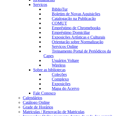
Serviços
BiblioTur
Boletim de Novas Aquisições
Catalogação na Publicação
COMUT
Empréstimo de Chromebooks
Empréstimo Domiciliar
Exposições Artísticas e Culturais
Orientação sobre Normalização
Serviços Online
Treinamento Portal de Periódicos da
Capes
Usuários Voltare
Wireless
Sobre as bibliotecas
Coleções
Complexo
Exposições
Mapa do Acervo
Fale Conosco
Calendários
Catálogo Online
Grade de Horários
Matriculas / Renovação de Matriculas