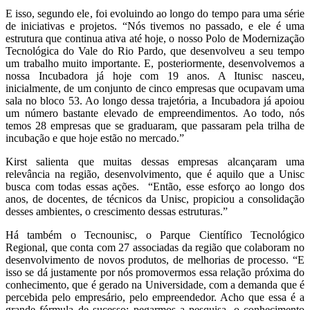
E isso, segundo ele, foi evoluindo ao longo do tempo para uma série
de iniciativas e projetos. “Nós tivemos no passado, e ele é uma
estrutura que continua ativa até hoje, o nosso Polo de Modernização
Tecnológica do Vale do Rio Pardo, que desenvolveu a seu tempo
um trabalho muito importante. E, posteriormente, desenvolvemos a
nossa Incubadora já hoje com 19 anos. A Itunisc nasceu,
inicialmente, de um conjunto de cinco empresas que ocupavam uma
sala no bloco 53. Ao longo dessa trajetória, a Incubadora já apoiou
um número bastante elevado de empreendimentos. Ao todo, nós
temos 28 empresas que se graduaram, que passaram pela trilha de
incubação e que hoje estão no mercado.”
Kirst salienta que muitas dessas empresas alcançaram uma
relevância na região, desenvolvimento, que é aquilo que a Unisc
busca com todas essas ações. “Então, esse esforço ao longo dos
anos, de docentes, de técnicos da Unisc, propiciou a consolidação
desses ambientes, o crescimento dessas estruturas.”
Há também o Tecnounisc, o Parque Científico Tecnológico
Regional, que conta com 27 associadas da região que colaboram no
desenvolvimento de novos produtos, de melhorias de processo. “E
isso se dá justamente por nós promovermos essa relação próxima do
conhecimento, que é gerado na Universidade, com a demanda que é
percebida pelo empresário, pelo empreendedor. Acho que essa é a
grande fórmula de sucesso: pegarmos a pesquisa, o conhecimento