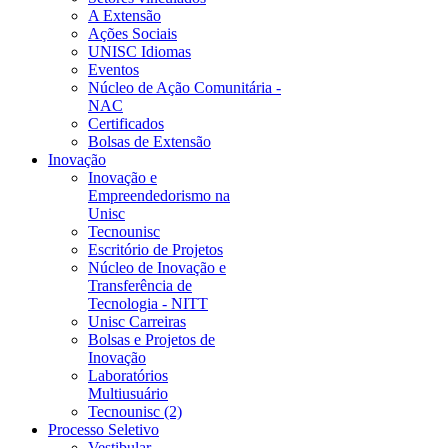
A Extensão
Ações Sociais
UNISC Idiomas
Eventos
Núcleo de Ação Comunitária -
NAC
Certificados
Bolsas de Extensão
Inovação
Inovação e
Empreendedorismo na
Unisc
Tecnounisc
Escritório de Projetos
Núcleo de Inovação e
Transferência de
Tecnologia - NITT
Unisc Carreiras
Bolsas e Projetos de
Inovação
Laboratórios
Multiusuário
Tecnounisc (2)
Processo Seletivo
Vestibular