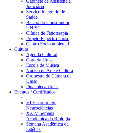
Gabinete de Assistência
Judiciária
Serviço Integrado de
Saúde
Balcão do Consumidor
UNISC
Clínica de Fisioterapia
Projeto Espectro Unisc
Centro Socioambiental
Cultura
Agenda Cultural
Coro da Unisc
Escola de Música
Núcleo de Arte e Cultura
Orquestra de Câmara da
Unisc
Pinacoteca Unisc
Eventos / Certificados
VI Encontro em
Neurociências
XXIV Semana
Acadêmica da Biologia
Semana Acadêmica da
Estética