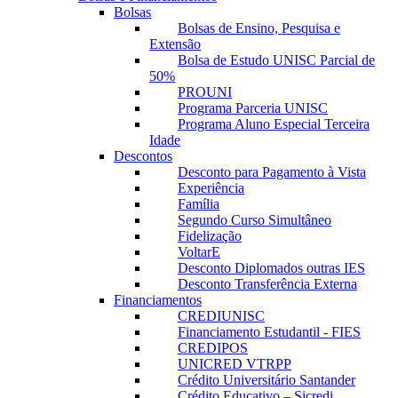
Bolsas
Bolsas de Ensino, Pesquisa e
Extensão
Bolsa de Estudo UNISC Parcial de
50%
PROUNI
Programa Parceria UNISC
Programa Aluno Especial Terceira
Idade
Descontos
Desconto para Pagamento à Vista
Experiência
Família
Segundo Curso Simultâneo
Fidelização
VoltarE
Desconto Diplomados outras IES
Desconto Transferência Externa
Financiamentos
CREDIUNISC
Financiamento Estudantil - FIES
CREDIPOS
UNICRED VTRPP
Crédito Universitário Santander
Crédito Educativo – Sicredi