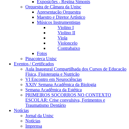
Exposições - Regina Simonis
Orquestra de Câmara da Unisc
Apresentação Orquestra
Maestro e Diretor Artístico
Músicos Instrumentistas
Violino I
Violino II
Viola
Violoncelo
Contrabaixo
Fotos
Pinacoteca Unisc
Eventos / Certificados
Aula Inaugural Compartilhada dos Cursos de Educação
Física, Fisioterapia e Nutrição
VI Encontro em Neurociências
XXIV Semana Acadêmica da Biologia
Semana Acadêmica da Estética
PRIMEIROS SOCORROS NO CONTEXTO
ESCOLAR: Crise convulsiva, Ferimentos e
Traumatismo Dentário
Notícias
Jornal da Unisc
Notícias
Imprensa