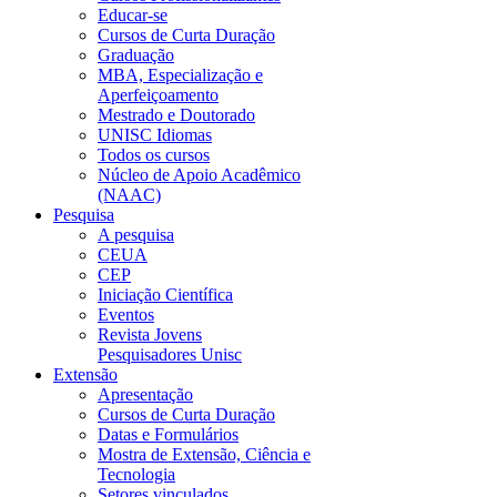
Educar-se
Cursos de Curta Duração
Graduação
MBA, Especialização e
Aperfeiçoamento
Mestrado e Doutorado
UNISC Idiomas
Todos os cursos
Núcleo de Apoio Acadêmico
(NAAC)
Pesquisa
A pesquisa
CEUA
CEP
Iniciação Científica
Eventos
Revista Jovens
Pesquisadores Unisc
Extensão
Apresentação
Cursos de Curta Duração
Datas e Formulários
Mostra de Extensão, Ciência e
Tecnologia
Setores vinculados