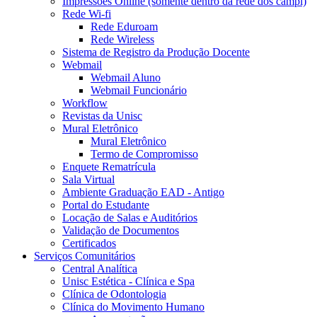
Impressões Online (somente dentro da rede dos campi)
Rede Wi-fi
Rede Eduroam
Rede Wireless
Sistema de Registro da Produção Docente
Webmail
Webmail Aluno
Webmail Funcionário
Workflow
Revistas da Unisc
Mural Eletrônico
Mural Eletrônico
Termo de Compromisso
Enquete Rematrícula
Sala Virtual
Ambiente Graduação EAD - Antigo
Portal do Estudante
Locação de Salas e Auditórios
Validação de Documentos
Certificados
Serviços Comunitários
Central Analítica
Unisc Estética - Clínica e Spa
Clínica de Odontologia
Clínica do Movimento Humano