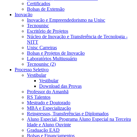
Certificados
Bolsas de Extensão
Inovação
Inovação e Empreendedorismo na Unisc
Tecnounisc
Escritório de Projetos
Núcleo de Inovação e Transferência de Tecnologia -
NITT
Unisc Carreiras
Bolsas e Projetos de Inovação
Laboratórios Multiusuário
Tecnounisc (2)
Processo Seletivo
Vestibular
Vestibular
Download das Provas
Professor do Amanhã
RS Talentos
Mestrado e Doutorado
MBA e Especialização
Reingressos, Transferências e Diplomados
Aluno Especial, Programa Aluno Especial na Terceira
Idade e Aluno Ouvinte
Graduação EAD
Bolsas e Financiamentos