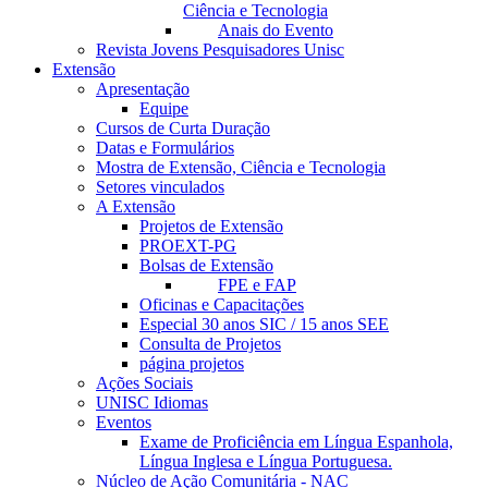
Ciência e Tecnologia
Anais do Evento
Revista Jovens Pesquisadores Unisc
Extensão
Apresentação
Equipe
Cursos de Curta Duração
Datas e Formulários
Mostra de Extensão, Ciência e Tecnologia
Setores vinculados
A Extensão
Projetos de Extensão
PROEXT-PG
Bolsas de Extensão
FPE e FAP
Oficinas e Capacitações
Especial 30 anos SIC / 15 anos SEE
Consulta de Projetos
página projetos
Ações Sociais
UNISC Idiomas
Eventos
Exame de Proficiência em Língua Espanhola,
Língua Inglesa e Língua Portuguesa.
Núcleo de Ação Comunitária - NAC