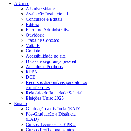
A Unisc
A Universidade
Avaliação Institucional
Concursos e Editais
Editora
Estrutura Administrativa
Ouvidoria
Trabalhe Conosco
VoltarE
Contato
Acessibilidade no site
Dicas de segurança pessoal
Achados e Perdidos
RPPN
DCE
Recursos disponíveis para alunos
e professores
Relatório de Igualdade Salarial
Eleições Unisc 2025
Ensino
Graduação a distância (EAD)
Pós-Graduação a Distância
(EAD)
Cursos Técnicos - CEPRU
Cursos Profissionalizantes