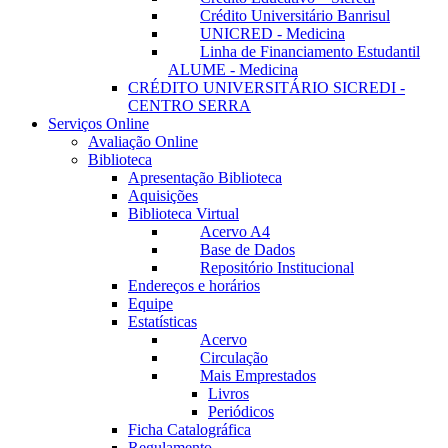
Crédito Universitário Banrisul
UNICRED - Medicina
Linha de Financiamento Estudantil
ALUME - Medicina
CRÉDITO UNIVERSITÁRIO SICREDI -
CENTRO SERRA
Serviços Online
Avaliação Online
Biblioteca
Apresentação Biblioteca
Aquisições
Biblioteca Virtual
Acervo A4
Base de Dados
Repositório Institucional
Endereços e horários
Equipe
Estatísticas
Acervo
Circulação
Mais Emprestados
Livros
Periódicos
Ficha Catalográfica
Regulamento