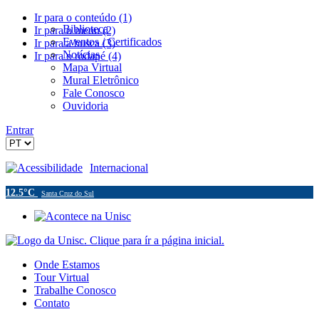
Ir para o conteúdo (1)
Biblioteca
Ir para o menu (2)
Eventos / Certificados
Ir para a busca (3)
Notícias
Ir para o rodapé (4)
Mapa Virtual
Mural Eletrônico
Fale Conosco
Ouvidoria
Entrar
Acessibilidade
Internacional
12.5°C
Santa Cruz do Sul
Onde Estamos
Tour Virtual
Trabalhe Conosco
Contato