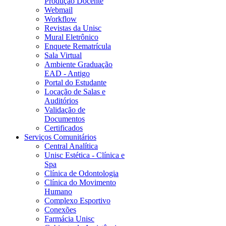
Produção Docente
Webmail
Workflow
Revistas da Unisc
Mural Eletrônico
Enquete Rematrícula
Sala Virtual
Ambiente Graduação
EAD - Antigo
Portal do Estudante
Locação de Salas e
Auditórios
Validação de
Documentos
Certificados
Serviços Comunitários
Central Analítica
Unisc Estética - Clínica e
Spa
Clínica de Odontologia
Clínica do Movimento
Humano
Complexo Esportivo
Conexões
Farmácia Unisc