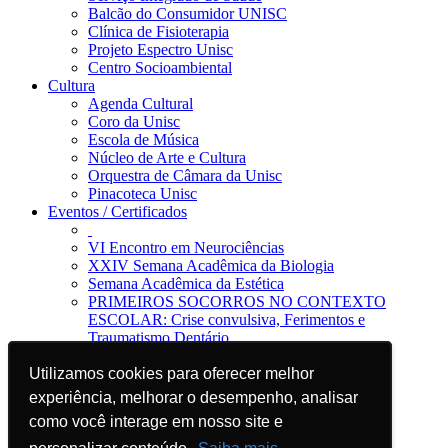
Balcão do Consumidor UNISC
Clínica de Fisioterapia
Projeto Espectro Unisc
Centro Socioambiental
Cultura
Agenda Cultural
Coro da Unisc
Escola de Música
Núcleo de Arte e Cultura
Orquestra de Câmara da Unisc
Pinacoteca Unisc
Eventos / Certificados
VI Encontro em Neurociências
XXIV Semana Acadêmica da Biologia
Semana Acadêmica da Estética
PRIMEIROS SOCORROS NO CONTEXTO
ESCOLAR: Crise convulsiva, Ferimentos e
Traumatismo Dentário
Notícias
Utilizamos cookies para oferecer melhor
Utilizamos cookies para oferecer melhor
Jornal da Unisc
Notícias
experiência, melhorar o desempenho, analisar
experiência, melhorar o desempenho, analisar
Imprensa
como você interage em nosso site e
como você interage em nosso site e
Blog EAD
Sugira sua divulgação