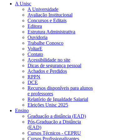
A Unisc
A Universidade
Avaliação Institucional
Concursos e Editais
Editora
Estrutura Administrativa
Ouvidoria
Trabalhe Conosco
VoltarE
Contato
Acessibilidade no site
Dicas de segurança pessoal
Achados e Perdidos
RPPN
DCE
Recursos disponíveis para alunos
e professores
Relatório de Igualdade Salarial
Eleições Unisc 2025
Ensino
Graduação a distância (EAD)
Pós-Graduação a Distância
(EAD)
Cursos Técnicos - CEPRU
Cursos Profissionalizantes