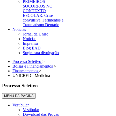
PRIMEIROS
SOCORROS NO
CONTEXTO
ESCOLAR: Crise
convulsiva, Ferimentos e
Traumatismo Dentário
Notícias
Jornal da Unisc
Notícias
Imprensa
Blog EAD
Sugira sua divulgação
Processo Seletivo
>
Bolsas e Financiamentos
>
Financiamentos
>
UNICRED - Medicina
Processo Seletivo
MENU DA PÁGINA
Vestibular
Vestibular
Download das Provas