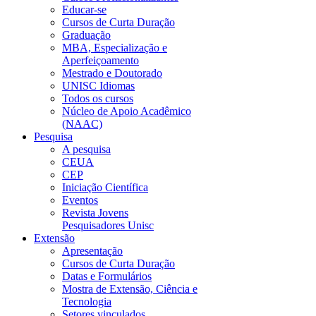
Educar-se
Cursos de Curta Duração
Graduação
MBA, Especialização e
Aperfeiçoamento
Mestrado e Doutorado
UNISC Idiomas
Todos os cursos
Núcleo de Apoio Acadêmico
(NAAC)
Pesquisa
A pesquisa
CEUA
CEP
Iniciação Científica
Eventos
Revista Jovens
Pesquisadores Unisc
Extensão
Apresentação
Cursos de Curta Duração
Datas e Formulários
Mostra de Extensão, Ciência e
Tecnologia
Setores vinculados