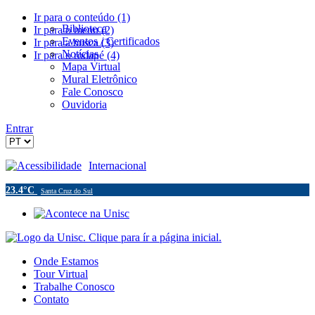
Ir para o conteúdo (1)
Biblioteca
Ir para o menu (2)
Eventos / Certificados
Ir para a busca (3)
Notícias
Ir para o rodapé (4)
Mapa Virtual
Mural Eletrônico
Fale Conosco
Ouvidoria
Entrar
Acessibilidade
Internacional
23.4°C
Santa Cruz do Sul
Onde Estamos
Tour Virtual
Trabalhe Conosco
Contato