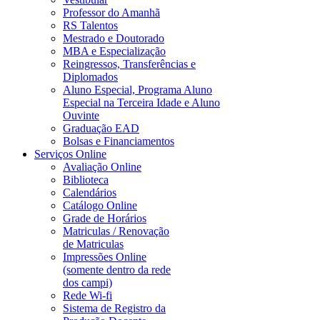
Professor do Amanhã
RS Talentos
Mestrado e Doutorado
MBA e Especialização
Reingressos, Transferências e
Diplomados
Aluno Especial, Programa Aluno
Especial na Terceira Idade e Aluno
Ouvinte
Graduação EAD
Bolsas e Financiamentos
Serviços Online
Avaliação Online
Biblioteca
Calendários
Catálogo Online
Grade de Horários
Matriculas / Renovação
de Matriculas
Impressões Online
(somente dentro da rede
dos campi)
Rede Wi-fi
Sistema de Registro da