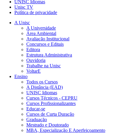
UNISC Idiomas
Unisc TV
Política de privacidade
A Unisc
A Universidade
Área Ambiental
Avaliação Institucional
Concursos e Editais
Editora
Estrutura Administrativa
Ouvidoria
Trabalhe na Unisc
VoltarE
Ensino
Todos os Cursos
A Distância (EAD)
UNISC Idiomas
Cursos Técnicos - CEPRU
Cursos Profissionalizantes
Educar-se
Cursos de Curta Duração
Graduação
Mestrado e Doutorado
MBA, Especialização E Aperfeiçoamento