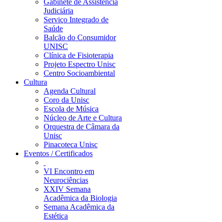
Gabinete de Assistência
Judiciária
Serviço Integrado de
Saúde
Balcão do Consumidor
UNISC
Clínica de Fisioterapia
Projeto Espectro Unisc
Centro Socioambiental
Cultura
Agenda Cultural
Coro da Unisc
Escola de Música
Núcleo de Arte e Cultura
Orquestra de Câmara da
Unisc
Pinacoteca Unisc
Eventos / Certificados
VI Encontro em
Neurociências
XXIV Semana
Acadêmica da Biologia
Semana Acadêmica da
Estética