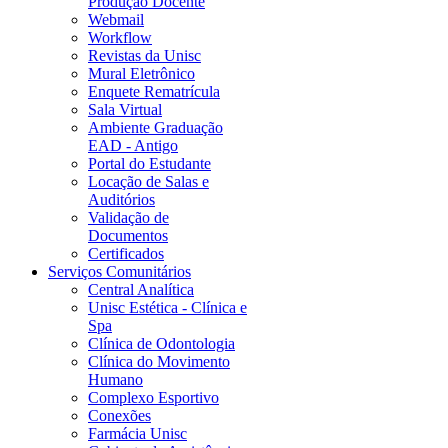
Produção Docente
Webmail
Workflow
Revistas da Unisc
Mural Eletrônico
Enquete Rematrícula
Sala Virtual
Ambiente Graduação
EAD - Antigo
Portal do Estudante
Locação de Salas e
Auditórios
Validação de
Documentos
Certificados
Serviços Comunitários
Central Analítica
Unisc Estética - Clínica e
Spa
Clínica de Odontologia
Clínica do Movimento
Humano
Complexo Esportivo
Conexões
Farmácia Unisc