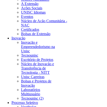
A Extensão
Ações Sociais
UNISC Idiomas
Eventos
Núcleo de Ação Comunitária -
NAC
Certificados
Bolsas de Extensão
Inovação
Inovação e
Empreendedorismo na
Unisc
Tecnounisc
Escritório de Projetos
Núcleo de Inovação e
Transferência de
Tecnologia - NITT
Unisc Carreiras
Bolsas e Projetos de
Inovação
Laboratórios
Multiusuário
Tecnounisc (2)
Processo Seletivo
Vestibular