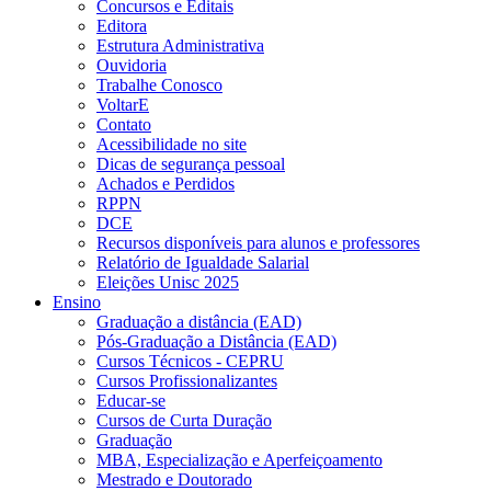
Concursos e Editais
Editora
Estrutura Administrativa
Ouvidoria
Trabalhe Conosco
VoltarE
Contato
Acessibilidade no site
Dicas de segurança pessoal
Achados e Perdidos
RPPN
DCE
Recursos disponíveis para alunos e professores
Relatório de Igualdade Salarial
Eleições Unisc 2025
Ensino
Graduação a distância (EAD)
Pós-Graduação a Distância (EAD)
Cursos Técnicos - CEPRU
Cursos Profissionalizantes
Educar-se
Cursos de Curta Duração
Graduação
MBA, Especialização e Aperfeiçoamento
Mestrado e Doutorado