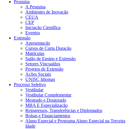
Pesquisa
A Pesquisa
Ambientes de Inovação
CEUA
CEP
Iniciação Científica
Eventos
Extensão
Apresentação
Cursos de Curta Duração
Matrículas
Salão de Ensino e Extensão
Setores Vincualdos
Projetos de Extensão
Ações Sociais
UNISC Idiomas
Processo Seletivo
Vestibular
Vestibular Complementar
Mestrado e Doutorado
MBA E Especialização
Reingressos, Transferências e Diplomados
Bolsas e Financiamentos
Aluno Especial e Programa Aluno Especial na Terceira
Idade