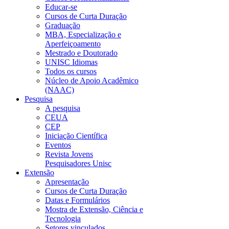
Educar-se
Cursos de Curta Duração
Graduação
MBA, Especialização e
Aperfeiçoamento
Mestrado e Doutorado
UNISC Idiomas
Todos os cursos
Núcleo de Apoio Acadêmico
(NAAC)
Pesquisa
A pesquisa
CEUA
CEP
Iniciação Científica
Eventos
Revista Jovens
Pesquisadores Unisc
Extensão
Apresentação
Cursos de Curta Duração
Datas e Formulários
Mostra de Extensão, Ciência e
Tecnologia
Setores vinculados