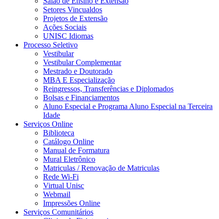
Salão de Ensino e Extensão
Setores Vincualdos
Projetos de Extensão
Ações Sociais
UNISC Idiomas
Processo Seletivo
Vestibular
Vestibular Complementar
Mestrado e Doutorado
MBA E Especialização
Reingressos, Transferências e Diplomados
Bolsas e Financiamentos
Aluno Especial e Programa Aluno Especial na Terceira
Idade
Serviços Online
Biblioteca
Catálogo Online
Manual de Formatura
Mural Eletrônico
Matriculas / Renovação de Matriculas
Rede Wi-Fi
Virtual Unisc
Webmail
Impressões Online
Serviços Comunitários