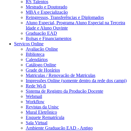
RS Talentos
Mestrado e Doutorado
MBA e Especialização
Reingressos, Transferências e Diplomados
Aluno Especial, Programa Aluno Especial na Terceira
Idade e Aluno Ouvinte
Graduação EAD
Bolsas e Financiamentos
Serviços Online
Avaliação Online
Biblioteca
Calendários
Catálogo Online
Grade de Horários
Matriculas / Renovação de Matriculas
Impressões Online (somente dentro da rede dos campi)
Rede Wi-fi
Sistema de Registro da Produção Docente
Webmail
Workflow
Revistas da Unisc
Mural Eletrônico
Enquete Rematrícula
Sala Virtual
Ambiente Graduação EAD - Antigo