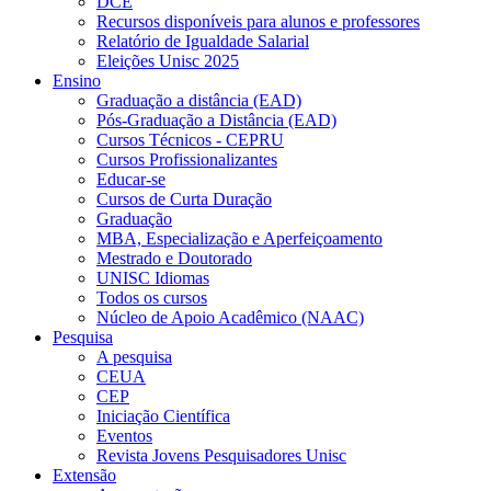
DCE
Recursos disponíveis para alunos e professores
Relatório de Igualdade Salarial
Eleições Unisc 2025
Ensino
Graduação a distância (EAD)
Pós-Graduação a Distância (EAD)
Cursos Técnicos - CEPRU
Cursos Profissionalizantes
Educar-se
Cursos de Curta Duração
Graduação
MBA, Especialização e Aperfeiçoamento
Mestrado e Doutorado
UNISC Idiomas
Todos os cursos
Núcleo de Apoio Acadêmico (NAAC)
Pesquisa
A pesquisa
CEUA
CEP
Iniciação Científica
Eventos
Revista Jovens Pesquisadores Unisc
Extensão