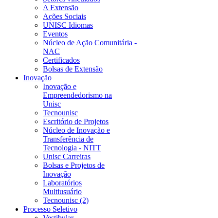
A Extensão
Ações Sociais
UNISC Idiomas
Eventos
Núcleo de Ação Comunitária -
NAC
Certificados
Bolsas de Extensão
Inovação
Inovação e
Empreendedorismo na
Unisc
Tecnounisc
Escritório de Projetos
Núcleo de Inovação e
Transferência de
Tecnologia - NITT
Unisc Carreiras
Bolsas e Projetos de
Inovação
Laboratórios
Multiusuário
Tecnounisc (2)
Processo Seletivo
Vestibular