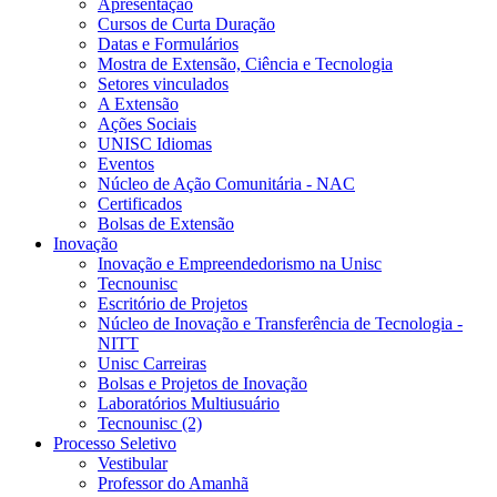
Apresentação
Cursos de Curta Duração
Datas e Formulários
Mostra de Extensão, Ciência e Tecnologia
Setores vinculados
A Extensão
Ações Sociais
UNISC Idiomas
Eventos
Núcleo de Ação Comunitária - NAC
Certificados
Bolsas de Extensão
Inovação
Inovação e Empreendedorismo na Unisc
Tecnounisc
Escritório de Projetos
Núcleo de Inovação e Transferência de Tecnologia -
NITT
Unisc Carreiras
Bolsas e Projetos de Inovação
Laboratórios Multiusuário
Tecnounisc (2)
Processo Seletivo
Vestibular
Professor do Amanhã