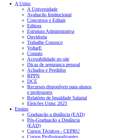
A Unisc
A Universidade
Avaliação Institucional
Concursos e Editais
Editora
Estrutura Administrativa
Ouvidoria
Trabalhe Conosco
VoltarE
Contato
Acessibilidade no site
Dicas de segurança pessoal
Achados e Perdidos
RPPN
DCE
Recursos disponíveis para alunos
e professores
Relatório de Igualdade Salarial
Eleições Unisc 2025
Ensino
Graduação a distância (EAD)
Pós-Graduação a Distância
(EAD)
Cursos Técnicos - CEPRU
Cursos Profissionalizantes