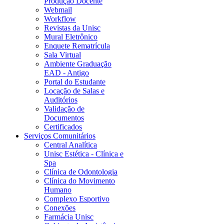
Produção Docente
Webmail
Workflow
Revistas da Unisc
Mural Eletrônico
Enquete Rematrícula
Sala Virtual
Ambiente Graduação
EAD - Antigo
Portal do Estudante
Locação de Salas e
Auditórios
Validação de
Documentos
Certificados
Serviços Comunitários
Central Analítica
Unisc Estética - Clínica e
Spa
Clínica de Odontologia
Clínica do Movimento
Humano
Complexo Esportivo
Conexões
Farmácia Unisc