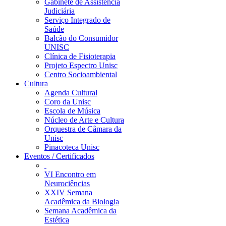
Gabinete de Assistência
Judiciária
Serviço Integrado de
Saúde
Balcão do Consumidor
UNISC
Clínica de Fisioterapia
Projeto Espectro Unisc
Centro Socioambiental
Cultura
Agenda Cultural
Coro da Unisc
Escola de Música
Núcleo de Arte e Cultura
Orquestra de Câmara da
Unisc
Pinacoteca Unisc
Eventos / Certificados
VI Encontro em
Neurociências
XXIV Semana
Acadêmica da Biologia
Semana Acadêmica da
Estética