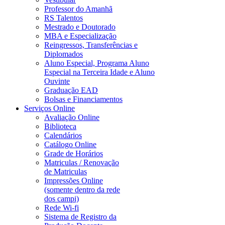
Professor do Amanhã
RS Talentos
Mestrado e Doutorado
MBA e Especialização
Reingressos, Transferências e
Diplomados
Aluno Especial, Programa Aluno
Especial na Terceira Idade e Aluno
Ouvinte
Graduação EAD
Bolsas e Financiamentos
Serviços Online
Avaliação Online
Biblioteca
Calendários
Catálogo Online
Grade de Horários
Matriculas / Renovação
de Matriculas
Impressões Online
(somente dentro da rede
dos campi)
Rede Wi-fi
Sistema de Registro da