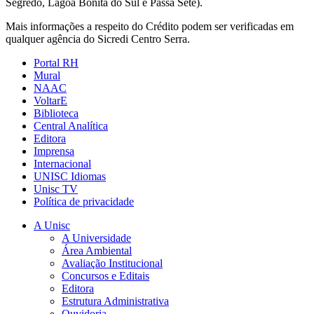
Segredo, Lagoa Bonita do Sul e Passa Sete).
Mais informações a respeito do Crédito podem ser verificadas em
qualquer agência do Sicredi Centro Serra.
Portal RH
Mural
NAAC
VoltarE
Biblioteca
Central Analítica
Editora
Imprensa
Internacional
UNISC Idiomas
Unisc TV
Política de privacidade
A Unisc
A Universidade
Área Ambiental
Avaliação Institucional
Concursos e Editais
Editora
Estrutura Administrativa
Ouvidoria