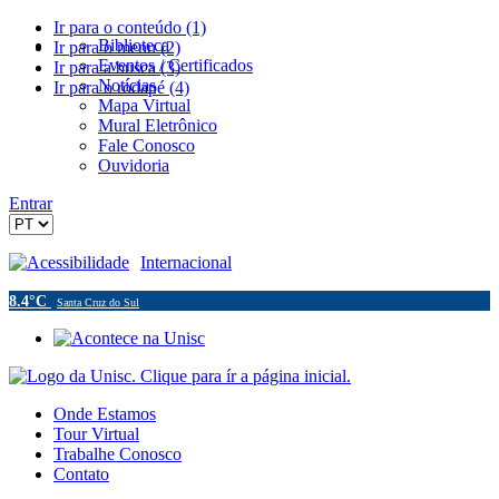
Ir para o conteúdo (1)
Biblioteca
Ir para o menu (2)
Eventos / Certificados
Ir para a busca (3)
Notícias
Ir para o rodapé (4)
Mapa Virtual
Mural Eletrônico
Fale Conosco
Ouvidoria
Entrar
Acessibilidade
Internacional
8.4°C
Santa Cruz do Sul
Onde Estamos
Tour Virtual
Trabalhe Conosco
Contato