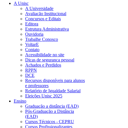
A Unisc
A Universidade
Avaliação Institucional
Concursos e Editais
Editora
Estrutura Administrativa
Ouvidoria
Trabalhe Conosco
VoltarE
Contato
Acessibilidade no site
Dicas de segurança pessoal
Achados e Perdidos
RPPN
DCE
Recursos disponíveis para alunos
e professores
Relatório de Igualdade Salarial
Eleições Unisc 2025
Ensino
Graduação a distância (EAD)
Pós-Graduação a Distância
(EAD)
Cursos Técnicos - CEPRU
Cursos Profissionalizantes