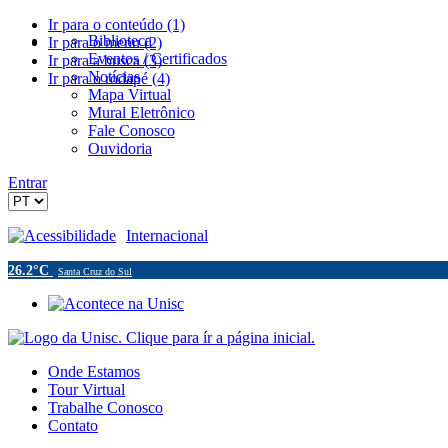
Ir para o conteúdo (1)
Biblioteca
Ir para o menu (2)
Eventos / Certificados
Ir para a busca (3)
Notícias
Ir para o rodapé (4)
Mapa Virtual
Mural Eletrônico
Fale Conosco
Ouvidoria
Entrar
Acessibilidade
Internacional
26.2°C
Santa Cruz do Sul
Onde Estamos
Tour Virtual
Trabalhe Conosco
Contato