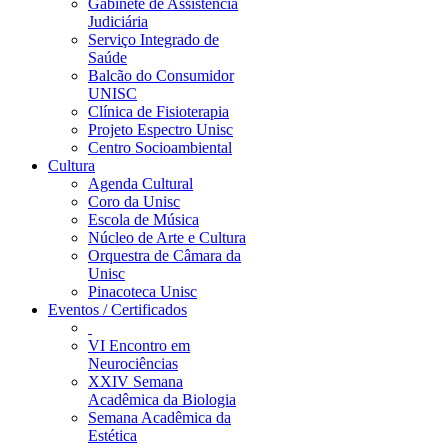
Gabinete de Assistência
Judiciária
Serviço Integrado de
Saúde
Balcão do Consumidor
UNISC
Clínica de Fisioterapia
Projeto Espectro Unisc
Centro Socioambiental
Cultura
Agenda Cultural
Coro da Unisc
Escola de Música
Núcleo de Arte e Cultura
Orquestra de Câmara da
Unisc
Pinacoteca Unisc
Eventos / Certificados
VI Encontro em
Neurociências
XXIV Semana
Acadêmica da Biologia
Semana Acadêmica da
Estética