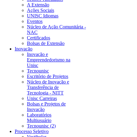
A Extensão
Ações Sociais
UNISC Idiomas
Eventos
Núcleo de Ação Comunitária -
NAC
Certificados
Bolsas de Extensão
Inovação
Inovação e
Empreendedorismo na
Unisc
Tecnounisc
Escritório de Projetos
Núcleo de Inovação e
Transferência de
Tecnologia - NITT
Unisc Carreiras
Bolsas e Projetos de
Inovação
Laboratórios
Multiusuário
Tecnounisc (2)
Processo Seletivo
Vestibular