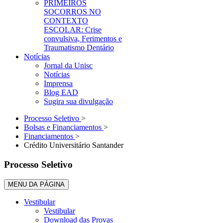
PRIMEIROS
SOCORROS NO
CONTEXTO
ESCOLAR: Crise
convulsiva, Ferimentos e
Traumatismo Dentário
Notícias
Jornal da Unisc
Notícias
Imprensa
Blog EAD
Sugira sua divulgação
Processo Seletivo
>
Bolsas e Financiamentos
>
Financiamentos
>
Crédito Universitário Santander
Processo Seletivo
MENU DA PÁGINA
Vestibular
Vestibular
Download das Provas