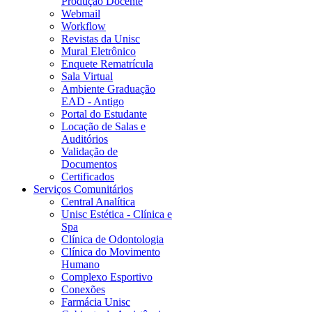
Produção Docente
Webmail
Workflow
Revistas da Unisc
Mural Eletrônico
Enquete Rematrícula
Sala Virtual
Ambiente Graduação
EAD - Antigo
Portal do Estudante
Locação de Salas e
Auditórios
Validação de
Documentos
Certificados
Serviços Comunitários
Central Analítica
Unisc Estética - Clínica e
Spa
Clínica de Odontologia
Clínica do Movimento
Humano
Complexo Esportivo
Conexões
Farmácia Unisc