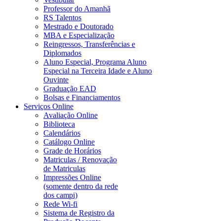
Professor do Amanhã
RS Talentos
Mestrado e Doutorado
MBA e Especialização
Reingressos, Transferências e
Diplomados
Aluno Especial, Programa Aluno
Especial na Terceira Idade e Aluno
Ouvinte
Graduação EAD
Bolsas e Financiamentos
Serviços Online
Avaliação Online
Biblioteca
Calendários
Catálogo Online
Grade de Horários
Matriculas / Renovação
de Matriculas
Impressões Online
(somente dentro da rede
dos campi)
Rede Wi-fi
Sistema de Registro da