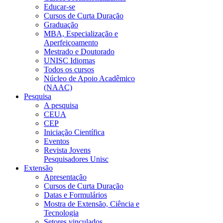
Educar-se
Cursos de Curta Duração
Graduação
MBA, Especialização e
Aperfeiçoamento
Mestrado e Doutorado
UNISC Idiomas
Todos os cursos
Núcleo de Apoio Acadêmico
(NAAC)
Pesquisa
A pesquisa
CEUA
CEP
Iniciação Científica
Eventos
Revista Jovens
Pesquisadores Unisc
Extensão
Apresentação
Cursos de Curta Duração
Datas e Formulários
Mostra de Extensão, Ciência e
Tecnologia
Setores vinculados