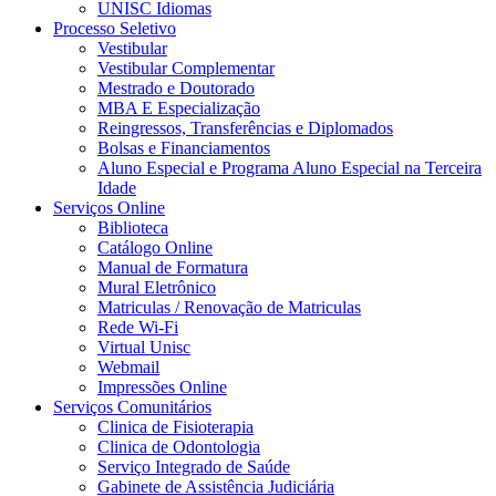
UNISC Idiomas
Processo Seletivo
Vestibular
Vestibular Complementar
Mestrado e Doutorado
MBA E Especialização
Reingressos, Transferências e Diplomados
Bolsas e Financiamentos
Aluno Especial e Programa Aluno Especial na Terceira
Idade
Serviços Online
Biblioteca
Catálogo Online
Manual de Formatura
Mural Eletrônico
Matriculas / Renovação de Matriculas
Rede Wi-Fi
Virtual Unisc
Webmail
Impressões Online
Serviços Comunitários
Clinica de Fisioterapia
Clinica de Odontologia
Serviço Integrado de Saúde
Gabinete de Assistência Judiciária