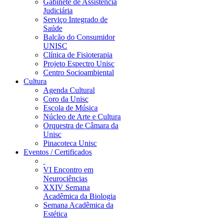
Gabinete de Assistência
Judiciária
Serviço Integrado de
Saúde
Balcão do Consumidor
UNISC
Clínica de Fisioterapia
Projeto Espectro Unisc
Centro Socioambiental
Cultura
Agenda Cultural
Coro da Unisc
Escola de Música
Núcleo de Arte e Cultura
Orquestra de Câmara da
Unisc
Pinacoteca Unisc
Eventos / Certificados
VI Encontro em
Neurociências
XXIV Semana
Acadêmica da Biologia
Semana Acadêmica da
Estética