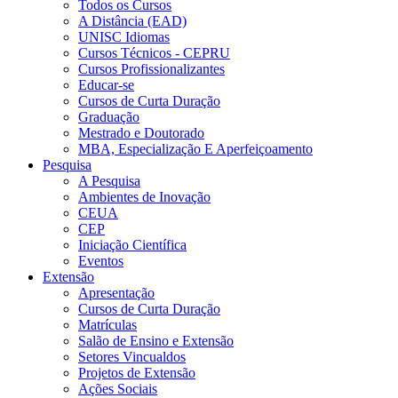
Todos os Cursos
A Distância (EAD)
UNISC Idiomas
Cursos Técnicos - CEPRU
Cursos Profissionalizantes
Educar-se
Cursos de Curta Duração
Graduação
Mestrado e Doutorado
MBA, Especialização E Aperfeiçoamento
Pesquisa
A Pesquisa
Ambientes de Inovação
CEUA
CEP
Iniciação Científica
Eventos
Extensão
Apresentação
Cursos de Curta Duração
Matrículas
Salão de Ensino e Extensão
Setores Vincualdos
Projetos de Extensão
Ações Sociais