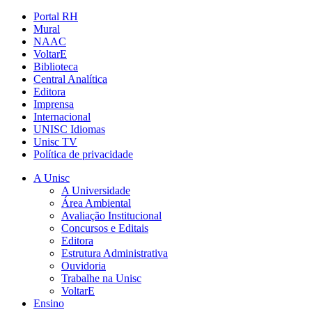
Portal RH
Mural
NAAC
VoltarE
Biblioteca
Central Analítica
Editora
Imprensa
Internacional
UNISC Idiomas
Unisc TV
Política de privacidade
A Unisc
A Universidade
Área Ambiental
Avaliação Institucional
Concursos e Editais
Editora
Estrutura Administrativa
Ouvidoria
Trabalhe na Unisc
VoltarE
Ensino