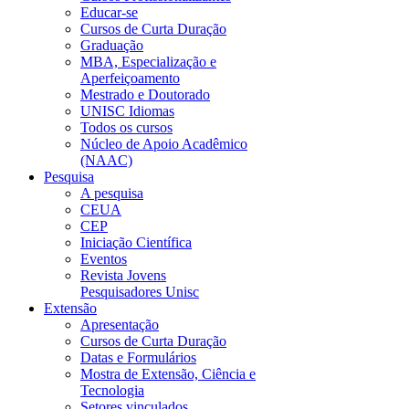
Educar-se
Cursos de Curta Duração
Graduação
MBA, Especialização e
Aperfeiçoamento
Mestrado e Doutorado
UNISC Idiomas
Todos os cursos
Núcleo de Apoio Acadêmico
(NAAC)
Pesquisa
A pesquisa
CEUA
CEP
Iniciação Científica
Eventos
Revista Jovens
Pesquisadores Unisc
Extensão
Apresentação
Cursos de Curta Duração
Datas e Formulários
Mostra de Extensão, Ciência e
Tecnologia
Setores vinculados