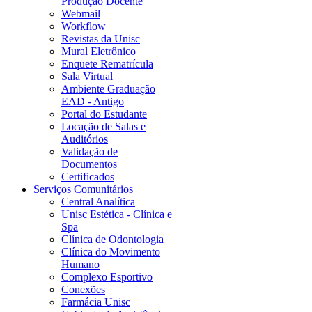
Produção Docente
Webmail
Workflow
Revistas da Unisc
Mural Eletrônico
Enquete Rematrícula
Sala Virtual
Ambiente Graduação
EAD - Antigo
Portal do Estudante
Locação de Salas e
Auditórios
Validação de
Documentos
Certificados
Serviços Comunitários
Central Analítica
Unisc Estética - Clínica e
Spa
Clínica de Odontologia
Clínica do Movimento
Humano
Complexo Esportivo
Conexões
Farmácia Unisc