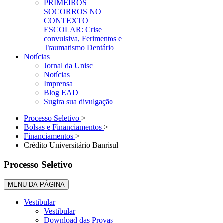
PRIMEIROS
SOCORROS NO
CONTEXTO
ESCOLAR: Crise
convulsiva, Ferimentos e
Traumatismo Dentário
Notícias
Jornal da Unisc
Notícias
Imprensa
Blog EAD
Sugira sua divulgação
Processo Seletivo
>
Bolsas e Financiamentos
>
Financiamentos
>
Crédito Universitário Banrisul
Processo Seletivo
MENU DA PÁGINA
Vestibular
Vestibular
Download das Provas