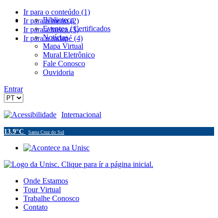
Ir para o conteúdo (1)
Biblioteca
Ir para o menu (2)
Eventos / Certificados
Ir para a busca (3)
Notícias
Ir para o rodapé (4)
Mapa Virtual
Mural Eletrônico
Fale Conosco
Ouvidoria
Entrar
Acessibilidade
Internacional
13.9°C
Santa Cruz do Sul
Onde Estamos
Tour Virtual
Trabalhe Conosco
Contato