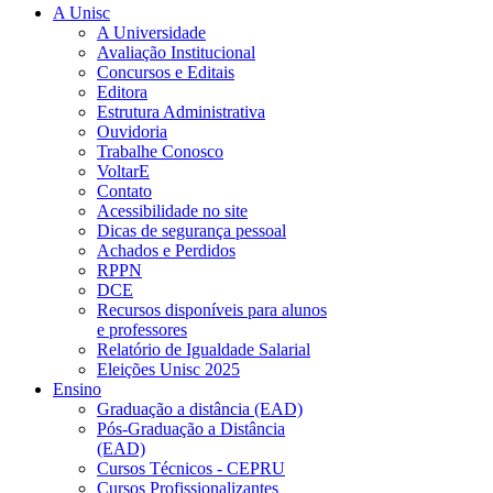
A Unisc
A Universidade
Avaliação Institucional
Concursos e Editais
Editora
Estrutura Administrativa
Ouvidoria
Trabalhe Conosco
VoltarE
Contato
Acessibilidade no site
Dicas de segurança pessoal
Achados e Perdidos
RPPN
DCE
Recursos disponíveis para alunos
e professores
Relatório de Igualdade Salarial
Eleições Unisc 2025
Ensino
Graduação a distância (EAD)
Pós-Graduação a Distância
(EAD)
Cursos Técnicos - CEPRU
Cursos Profissionalizantes