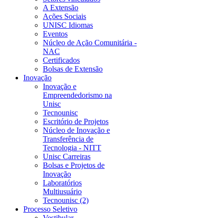
A Extensão
Ações Sociais
UNISC Idiomas
Eventos
Núcleo de Ação Comunitária -
NAC
Certificados
Bolsas de Extensão
Inovação
Inovação e
Empreendedorismo na
Unisc
Tecnounisc
Escritório de Projetos
Núcleo de Inovação e
Transferência de
Tecnologia - NITT
Unisc Carreiras
Bolsas e Projetos de
Inovação
Laboratórios
Multiusuário
Tecnounisc (2)
Processo Seletivo
Vestibular