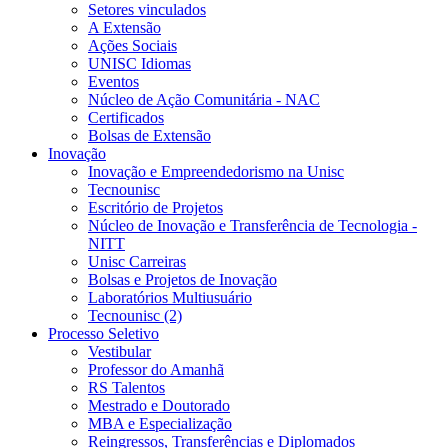
Setores vinculados
A Extensão
Ações Sociais
UNISC Idiomas
Eventos
Núcleo de Ação Comunitária - NAC
Certificados
Bolsas de Extensão
Inovação
Inovação e Empreendedorismo na Unisc
Tecnounisc
Escritório de Projetos
Núcleo de Inovação e Transferência de Tecnologia -
NITT
Unisc Carreiras
Bolsas e Projetos de Inovação
Laboratórios Multiusuário
Tecnounisc (2)
Processo Seletivo
Vestibular
Professor do Amanhã
RS Talentos
Mestrado e Doutorado
MBA e Especialização
Reingressos, Transferências e Diplomados