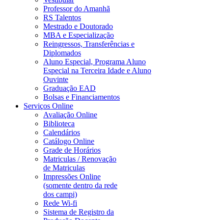
Professor do Amanhã
RS Talentos
Mestrado e Doutorado
MBA e Especialização
Reingressos, Transferências e
Diplomados
Aluno Especial, Programa Aluno
Especial na Terceira Idade e Aluno
Ouvinte
Graduação EAD
Bolsas e Financiamentos
Serviços Online
Avaliação Online
Biblioteca
Calendários
Catálogo Online
Grade de Horários
Matriculas / Renovação
de Matriculas
Impressões Online
(somente dentro da rede
dos campi)
Rede Wi-fi
Sistema de Registro da