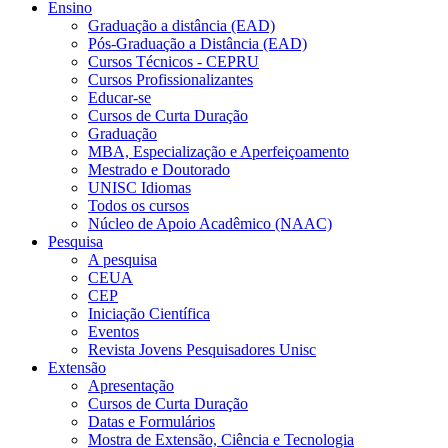
Ensino
Graduação a distância (EAD)
Pós-Graduação a Distância (EAD)
Cursos Técnicos - CEPRU
Cursos Profissionalizantes
Educar-se
Cursos de Curta Duração
Graduação
MBA, Especialização e Aperfeiçoamento
Mestrado e Doutorado
UNISC Idiomas
Todos os cursos
Núcleo de Apoio Acadêmico (NAAC)
Pesquisa
A pesquisa
CEUA
CEP
Iniciação Científica
Eventos
Revista Jovens Pesquisadores Unisc
Extensão
Apresentação
Cursos de Curta Duração
Datas e Formulários
Mostra de Extensão, Ciência e Tecnologia