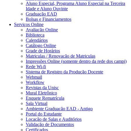
Aluno Especial, Programa Aluno Especial na Terceira
Idade e Aluno Ouvinte
Graduação EAD
Bolsas e Financiamentos
Serviços Online
Avaliação Online
Biblioteca
Calendários
Catálogo Online
Grade de Horários
Matriculas / Renovação de Matriculas
Impressões Online (somente dentro da rede dos campi)
Rede Wi-fi
Sistema de Registro da Produção Docente
Webmail
Workflow
Revistas da Unisc
Mural Eletrônico
Enquete Rematrícula
Sala Virtual
Ambiente Graduação EAD - Antigo
Portal do Estudante
Locação de Salas e Auditórios
Validação de Documentos
Certificados