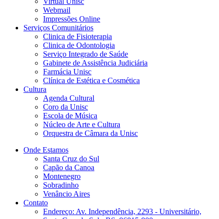
Virtual Unisc
Webmail
Impressões Online
Serviços Comunitários
Clinica de Fisioterapia
Clinica de Odontologia
Serviço Integrado de Saúde
Gabinete de Assistência Judiciária
Farmácia Unisc
Clínica de Estética e Cosmética
Cultura
Agenda Cultural
Coro da Unisc
Escola de Música
Núcleo de Arte e Cultura
Orquestra de Câmara da Unisc
Onde Estamos
Santa Cruz do Sul
Capão da Canoa
Montenegro
Sobradinho
Venâncio Aires
Contato
Endereço: Av. Independência, 2293 - Universitário,