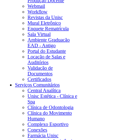
Produção Docente
Webmail
Workflow
Revistas da Unisc
Mural Eletrônico
Enquete Rematrícula
Sala Virtual
Ambiente Graduação
EAD - Antigo
Portal do Estudante
Locação de Salas e
Auditórios
Validação de
Documentos
Certificados
Serviços Comunitários
Central Analítica
Unisc Estética - Clínica e
Spa
Clínica de Odontologia
Clínica do Movimento
Humano
Complexo Esportivo
Conexões
Farmácia Unisc