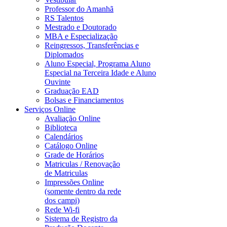
Professor do Amanhã
RS Talentos
Mestrado e Doutorado
MBA e Especialização
Reingressos, Transferências e
Diplomados
Aluno Especial, Programa Aluno
Especial na Terceira Idade e Aluno
Ouvinte
Graduação EAD
Bolsas e Financiamentos
Serviços Online
Avaliação Online
Biblioteca
Calendários
Catálogo Online
Grade de Horários
Matriculas / Renovação
de Matriculas
Impressões Online
(somente dentro da rede
dos campi)
Rede Wi-fi
Sistema de Registro da