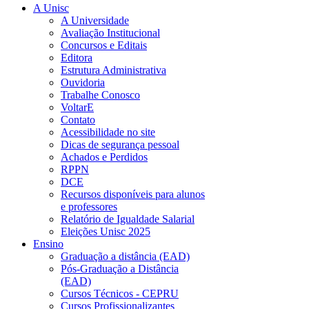
A Unisc
A Universidade
Avaliação Institucional
Concursos e Editais
Editora
Estrutura Administrativa
Ouvidoria
Trabalhe Conosco
VoltarE
Contato
Acessibilidade no site
Dicas de segurança pessoal
Achados e Perdidos
RPPN
DCE
Recursos disponíveis para alunos
e professores
Relatório de Igualdade Salarial
Eleições Unisc 2025
Ensino
Graduação a distância (EAD)
Pós-Graduação a Distância
(EAD)
Cursos Técnicos - CEPRU
Cursos Profissionalizantes