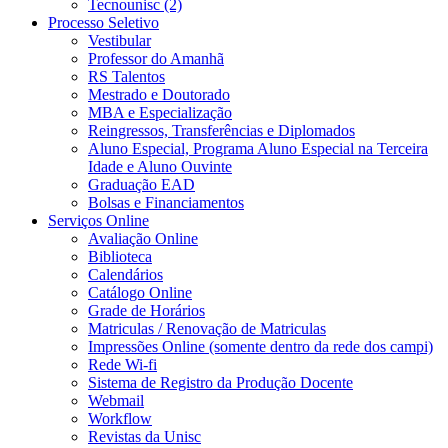
Tecnounisc (2)
Processo Seletivo
Vestibular
Professor do Amanhã
RS Talentos
Mestrado e Doutorado
MBA e Especialização
Reingressos, Transferências e Diplomados
Aluno Especial, Programa Aluno Especial na Terceira
Idade e Aluno Ouvinte
Graduação EAD
Bolsas e Financiamentos
Serviços Online
Avaliação Online
Biblioteca
Calendários
Catálogo Online
Grade de Horários
Matriculas / Renovação de Matriculas
Impressões Online (somente dentro da rede dos campi)
Rede Wi-fi
Sistema de Registro da Produção Docente
Webmail
Workflow
Revistas da Unisc