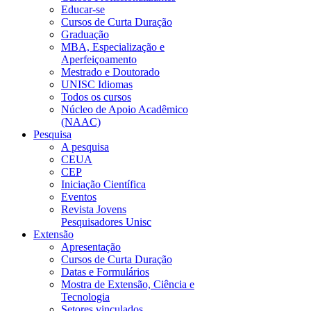
Educar-se
Cursos de Curta Duração
Graduação
MBA, Especialização e
Aperfeiçoamento
Mestrado e Doutorado
UNISC Idiomas
Todos os cursos
Núcleo de Apoio Acadêmico
(NAAC)
Pesquisa
A pesquisa
CEUA
CEP
Iniciação Científica
Eventos
Revista Jovens
Pesquisadores Unisc
Extensão
Apresentação
Cursos de Curta Duração
Datas e Formulários
Mostra de Extensão, Ciência e
Tecnologia
Setores vinculados