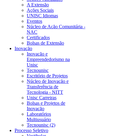
A Extensão
Ações Sociais
UNISC Idiomas
Eventos
Núcleo de Ação Comunitária -
NAC
Certificados
Bolsas de Extensão
Inovação
Inovação e
Empreendedorismo na
Unisc
Tecnounisc
Escritório de Projetos
Núcleo de Inovação e
Transferência de
Tecnologia - NITT
Unisc Carreiras
Bolsas e Projetos de
Inovação
Laboratórios
Multiusuário
Tecnounisc (2)
Processo Seletivo
Vestibular