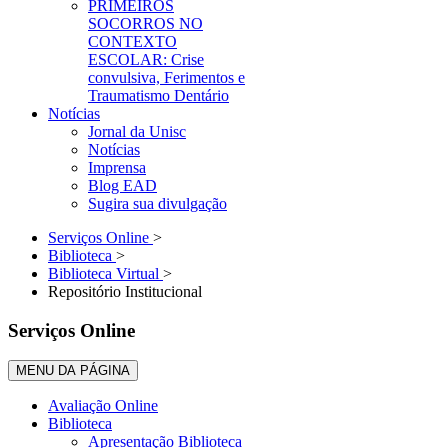
PRIMEIROS
SOCORROS NO
CONTEXTO
ESCOLAR: Crise
convulsiva, Ferimentos e
Traumatismo Dentário
Notícias
Jornal da Unisc
Notícias
Imprensa
Blog EAD
Sugira sua divulgação
Serviços Online
>
Biblioteca
>
Biblioteca Virtual
>
Repositório Institucional
Serviços Online
MENU DA PÁGINA
Avaliação Online
Biblioteca
Apresentação Biblioteca