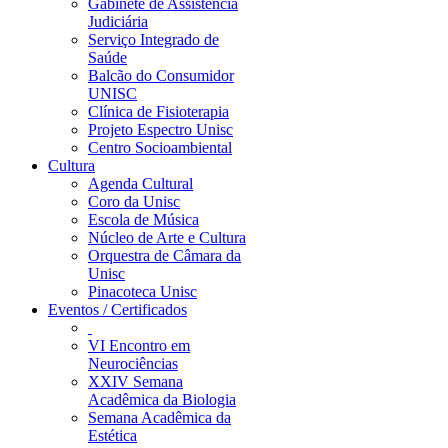
Gabinete de Assistência
Judiciária
Serviço Integrado de
Saúde
Balcão do Consumidor
UNISC
Clínica de Fisioterapia
Projeto Espectro Unisc
Centro Socioambiental
Cultura
Agenda Cultural
Coro da Unisc
Escola de Música
Núcleo de Arte e Cultura
Orquestra de Câmara da
Unisc
Pinacoteca Unisc
Eventos / Certificados
VI Encontro em
Neurociências
XXIV Semana
Acadêmica da Biologia
Semana Acadêmica da
Estética