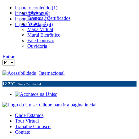
Ir para o conteúdo (1)
Biblioteca
Ir para o menu (2)
Eventos / Certificados
Ir para a busca (3)
Notícias
Ir para o rodapé (4)
Mapa Virtual
Mural Eletrônico
Fale Conosco
Ouvidoria
Entrar
Acessibilidade
Internacional
12.2°C
Santa Cruz do Sul
Onde Estamos
Tour Virtual
Trabalhe Conosco
Contato