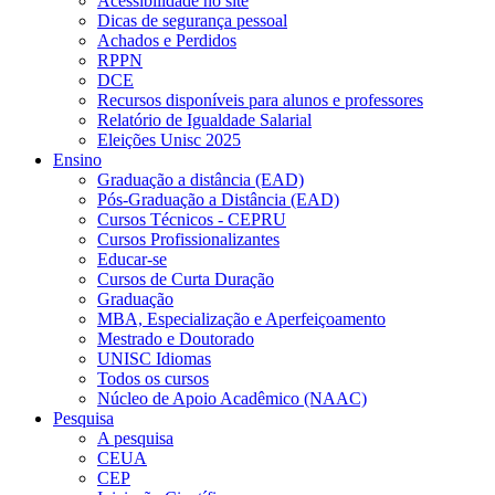
Acessibilidade no site
Dicas de segurança pessoal
Achados e Perdidos
RPPN
DCE
Recursos disponíveis para alunos e professores
Relatório de Igualdade Salarial
Eleições Unisc 2025
Ensino
Graduação a distância (EAD)
Pós-Graduação a Distância (EAD)
Cursos Técnicos - CEPRU
Cursos Profissionalizantes
Educar-se
Cursos de Curta Duração
Graduação
MBA, Especialização e Aperfeiçoamento
Mestrado e Doutorado
UNISC Idiomas
Todos os cursos
Núcleo de Apoio Acadêmico (NAAC)
Pesquisa
A pesquisa
CEUA
CEP