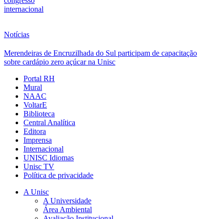
congresso
internacional
Notícias
Merendeiras de Encruzilhada do Sul participam de capacitação
sobre cardápio zero açúcar na Unisc
Portal RH
Mural
NAAC
VoltarE
Biblioteca
Central Analítica
Editora
Imprensa
Internacional
UNISC Idiomas
Unisc TV
Política de privacidade
A Unisc
A Universidade
Área Ambiental
Avaliação Institucional