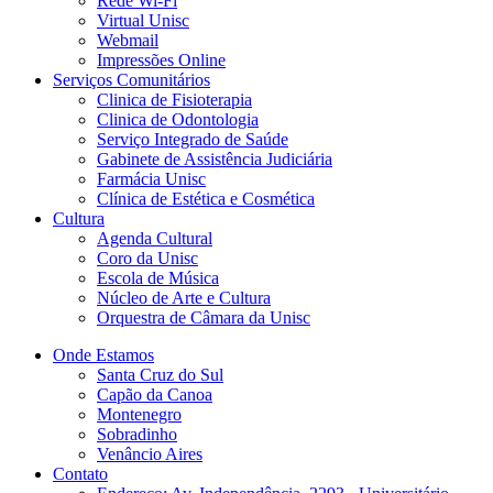
Rede Wi-Fi
Virtual Unisc
Webmail
Impressões Online
Serviços Comunitários
Clinica de Fisioterapia
Clinica de Odontologia
Serviço Integrado de Saúde
Gabinete de Assistência Judiciária
Farmácia Unisc
Clínica de Estética e Cosmética
Cultura
Agenda Cultural
Coro da Unisc
Escola de Música
Núcleo de Arte e Cultura
Orquestra de Câmara da Unisc
Onde Estamos
Santa Cruz do Sul
Capão da Canoa
Montenegro
Sobradinho
Venâncio Aires
Contato