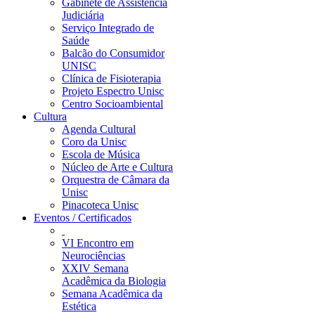
Gabinete de Assistência
Judiciária
Serviço Integrado de
Saúde
Balcão do Consumidor
UNISC
Clínica de Fisioterapia
Projeto Espectro Unisc
Centro Socioambiental
Cultura
Agenda Cultural
Coro da Unisc
Escola de Música
Núcleo de Arte e Cultura
Orquestra de Câmara da
Unisc
Pinacoteca Unisc
Eventos / Certificados
VI Encontro em
Neurociências
XXIV Semana
Acadêmica da Biologia
Semana Acadêmica da
Estética