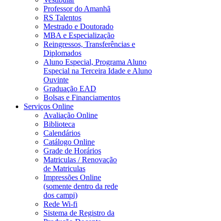
Professor do Amanhã
RS Talentos
Mestrado e Doutorado
MBA e Especialização
Reingressos, Transferências e
Diplomados
Aluno Especial, Programa Aluno
Especial na Terceira Idade e Aluno
Ouvinte
Graduação EAD
Bolsas e Financiamentos
Serviços Online
Avaliação Online
Biblioteca
Calendários
Catálogo Online
Grade de Horários
Matriculas / Renovação
de Matriculas
Impressões Online
(somente dentro da rede
dos campi)
Rede Wi-fi
Sistema de Registro da