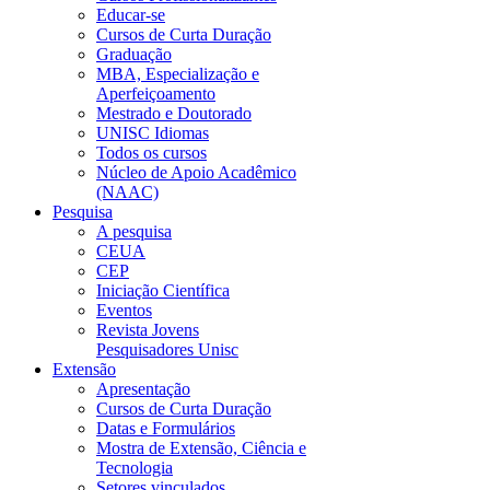
Educar-se
Cursos de Curta Duração
Graduação
MBA, Especialização e
Aperfeiçoamento
Mestrado e Doutorado
UNISC Idiomas
Todos os cursos
Núcleo de Apoio Acadêmico
(NAAC)
Pesquisa
A pesquisa
CEUA
CEP
Iniciação Científica
Eventos
Revista Jovens
Pesquisadores Unisc
Extensão
Apresentação
Cursos de Curta Duração
Datas e Formulários
Mostra de Extensão, Ciência e
Tecnologia
Setores vinculados