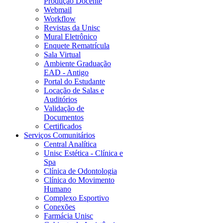
Produção Docente
Webmail
Workflow
Revistas da Unisc
Mural Eletrônico
Enquete Rematrícula
Sala Virtual
Ambiente Graduação
EAD - Antigo
Portal do Estudante
Locação de Salas e
Auditórios
Validação de
Documentos
Certificados
Serviços Comunitários
Central Analítica
Unisc Estética - Clínica e
Spa
Clínica de Odontologia
Clínica do Movimento
Humano
Complexo Esportivo
Conexões
Farmácia Unisc