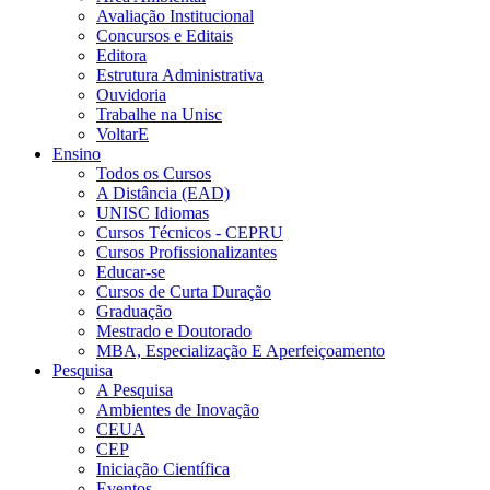
Avaliação Institucional
Concursos e Editais
Editora
Estrutura Administrativa
Ouvidoria
Trabalhe na Unisc
VoltarE
Ensino
Todos os Cursos
A Distância (EAD)
UNISC Idiomas
Cursos Técnicos - CEPRU
Cursos Profissionalizantes
Educar-se
Cursos de Curta Duração
Graduação
Mestrado e Doutorado
MBA, Especialização E Aperfeiçoamento
Pesquisa
A Pesquisa
Ambientes de Inovação
CEUA
CEP
Iniciação Científica
Eventos