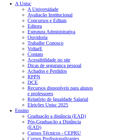
A Unisc
A Universidade
Avaliação Institucional
Concursos e Editais
Editora
Estrutura Administrativa
Ouvidoria
Trabalhe Conosco
VoltarE
Contato
Acessibilidade no site
Dicas de segurança pessoal
Achados e Perdidos
RPPN
DCE
Recursos disponíveis para alunos
e professores
Relatório de Igualdade Salarial
Eleições Unisc 2025
Ensino
Graduação a distância (EAD)
Pós-Graduação a Distância
(EAD)
Cursos Técnicos - CEPRU
Cursos Profissionalizantes