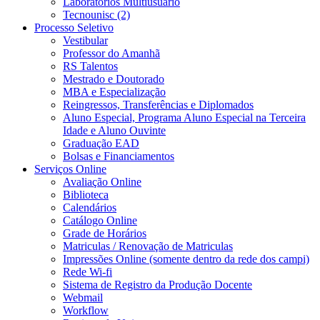
Laboratórios Multiusuário
Tecnounisc (2)
Processo Seletivo
Vestibular
Professor do Amanhã
RS Talentos
Mestrado e Doutorado
MBA e Especialização
Reingressos, Transferências e Diplomados
Aluno Especial, Programa Aluno Especial na Terceira
Idade e Aluno Ouvinte
Graduação EAD
Bolsas e Financiamentos
Serviços Online
Avaliação Online
Biblioteca
Calendários
Catálogo Online
Grade de Horários
Matriculas / Renovação de Matriculas
Impressões Online (somente dentro da rede dos campi)
Rede Wi-fi
Sistema de Registro da Produção Docente
Webmail
Workflow