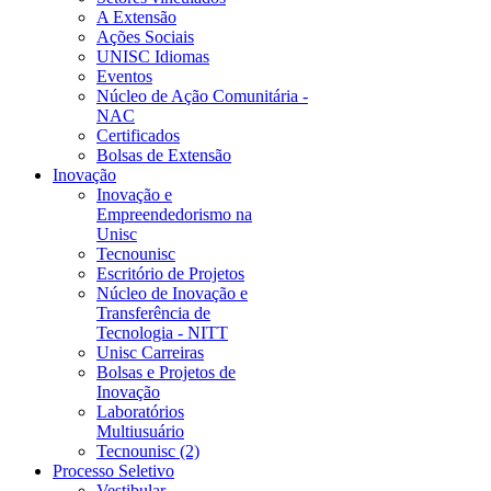
A Extensão
Ações Sociais
UNISC Idiomas
Eventos
Núcleo de Ação Comunitária -
NAC
Certificados
Bolsas de Extensão
Inovação
Inovação e
Empreendedorismo na
Unisc
Tecnounisc
Escritório de Projetos
Núcleo de Inovação e
Transferência de
Tecnologia - NITT
Unisc Carreiras
Bolsas e Projetos de
Inovação
Laboratórios
Multiusuário
Tecnounisc (2)
Processo Seletivo
Vestibular