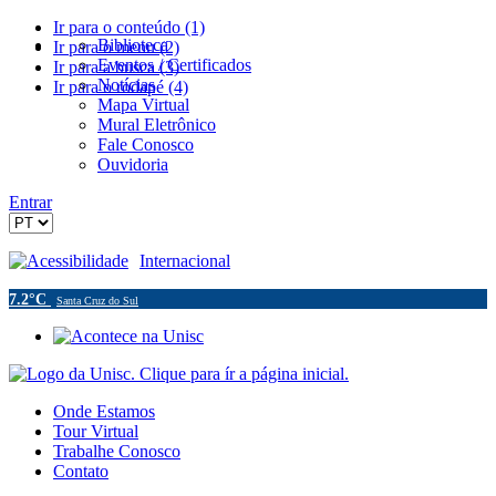
Ir para o conteúdo (1)
Biblioteca
Ir para o menu (2)
Eventos / Certificados
Ir para a busca (3)
Notícias
Ir para o rodapé (4)
Mapa Virtual
Mural Eletrônico
Fale Conosco
Ouvidoria
Entrar
Acessibilidade
Internacional
7.2°C
Santa Cruz do Sul
Onde Estamos
Tour Virtual
Trabalhe Conosco
Contato