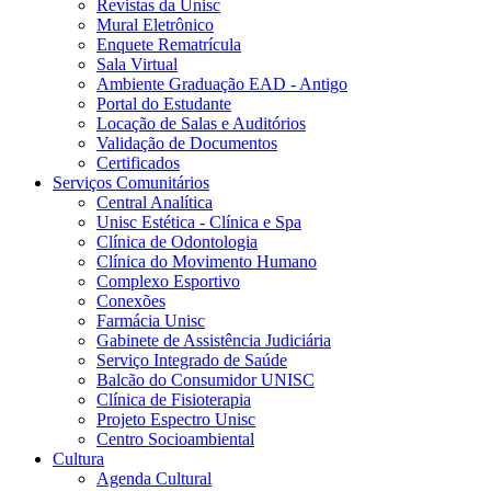
Revistas da Unisc
Mural Eletrônico
Enquete Rematrícula
Sala Virtual
Ambiente Graduação EAD - Antigo
Portal do Estudante
Locação de Salas e Auditórios
Validação de Documentos
Certificados
Serviços Comunitários
Central Analítica
Unisc Estética - Clínica e Spa
Clínica de Odontologia
Clínica do Movimento Humano
Complexo Esportivo
Conexões
Farmácia Unisc
Gabinete de Assistência Judiciária
Serviço Integrado de Saúde
Balcão do Consumidor UNISC
Clínica de Fisioterapia
Projeto Espectro Unisc
Centro Socioambiental
Cultura
Agenda Cultural