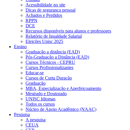
Acessibilidade no site
Dicas de segurança pessoal
Achados e Perdidos
RPPN
DCE
Recursos disponíveis para alunos e professores
Relatório de Igualdade Salarial
Eleições Unisc 2025
Ensino
Graduação a distância (EAD)
Pós-Graduação a Distância (EAD)
Cursos Técnicos - CEPRU
Cursos Profissionalizantes
Educar-se
Cursos de Curta Duração
Graduação
MBA, Especialização e Aperfeiçoamento
Mestrado e Doutorado
UNISC Idiomas
Todos os cursos
Núcleo de Apoio Acadêmico (NAAC)
Pesquisa
A pesquisa
CEUA