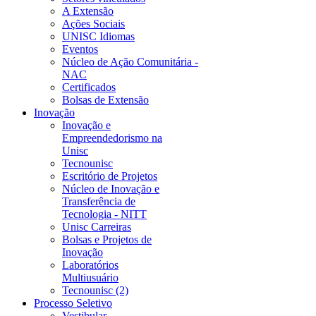
A Extensão
Ações Sociais
UNISC Idiomas
Eventos
Núcleo de Ação Comunitária -
NAC
Certificados
Bolsas de Extensão
Inovação
Inovação e
Empreendedorismo na
Unisc
Tecnounisc
Escritório de Projetos
Núcleo de Inovação e
Transferência de
Tecnologia - NITT
Unisc Carreiras
Bolsas e Projetos de
Inovação
Laboratórios
Multiusuário
Tecnounisc (2)
Processo Seletivo
Vestibular