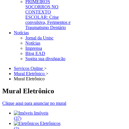
PRIMEIROS
SOCORROS NO
CONTEXTO
ESCOLAR: Crise
convulsiva, Ferimentos e
Traumatismo Dentário
Notícias
Jornal da Unisc
Notícias
Imprensa
Blog EAD
Sugira sua divulgação
Serviços Online
>
Mural Eletrônico
>
Mural Eletrônico
Mural Eletrônico
Clique aqui para anunciar no mural
Imóveis
(37)
Eletrônicos
(2)