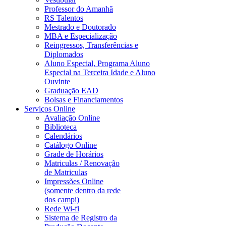
Professor do Amanhã
RS Talentos
Mestrado e Doutorado
MBA e Especialização
Reingressos, Transferências e
Diplomados
Aluno Especial, Programa Aluno
Especial na Terceira Idade e Aluno
Ouvinte
Graduação EAD
Bolsas e Financiamentos
Serviços Online
Avaliação Online
Biblioteca
Calendários
Catálogo Online
Grade de Horários
Matriculas / Renovação
de Matriculas
Impressões Online
(somente dentro da rede
dos campi)
Rede Wi-fi
Sistema de Registro da