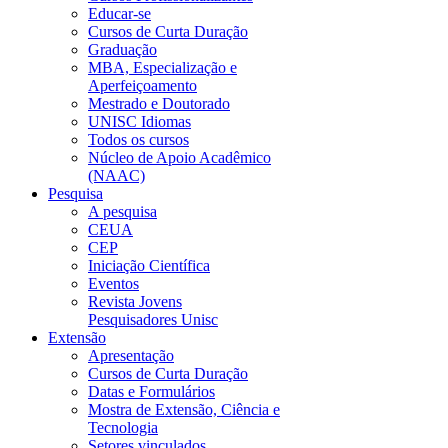
Educar-se
Cursos de Curta Duração
Graduação
MBA, Especialização e
Aperfeiçoamento
Mestrado e Doutorado
UNISC Idiomas
Todos os cursos
Núcleo de Apoio Acadêmico
(NAAC)
Pesquisa
A pesquisa
CEUA
CEP
Iniciação Científica
Eventos
Revista Jovens
Pesquisadores Unisc
Extensão
Apresentação
Cursos de Curta Duração
Datas e Formulários
Mostra de Extensão, Ciência e
Tecnologia
Setores vinculados