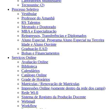
Laboratórios Multiusuário
Tecnounisc (2)
Processo Seletivo
Vestibular
Professor do Amanhã
RS Talentos
Mestrado e Doutorado
MBA e Especialização
Reingressos, Transferências e Diplomados
Aluno Especial, Programa Aluno Especial na Terceira
Idade e Aluno Ouvinte
Graduação EAD
Bolsas e Financiamentos
Serviços Online
Avaliação Online
Biblioteca
Calendários
Catálogo Online
Grade de Horários
Matriculas / Renovação de Matriculas
Impressões Online (somente dentro da rede dos campi)
Rede Wi-fi
Sistema de Registro da Produção Docente
Webmail
Workflow