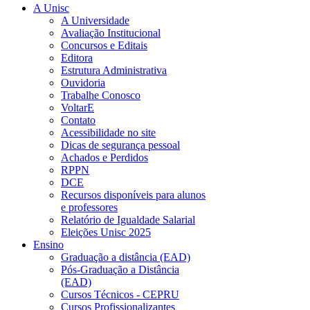
A Unisc
A Universidade
Avaliação Institucional
Concursos e Editais
Editora
Estrutura Administrativa
Ouvidoria
Trabalhe Conosco
VoltarE
Contato
Acessibilidade no site
Dicas de segurança pessoal
Achados e Perdidos
RPPN
DCE
Recursos disponíveis para alunos
e professores
Relatório de Igualdade Salarial
Eleições Unisc 2025
Ensino
Graduação a distância (EAD)
Pós-Graduação a Distância
(EAD)
Cursos Técnicos - CEPRU
Cursos Profissionalizantes