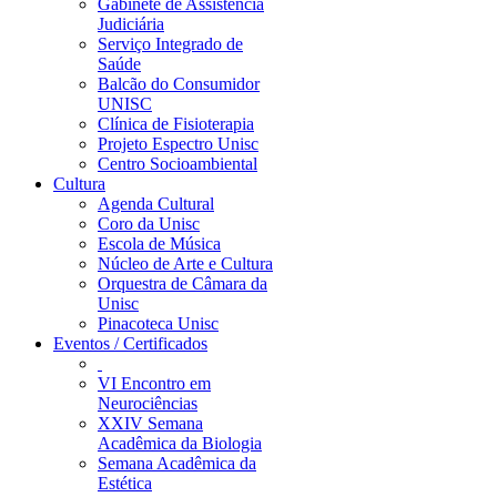
Gabinete de Assistência
Judiciária
Serviço Integrado de
Saúde
Balcão do Consumidor
UNISC
Clínica de Fisioterapia
Projeto Espectro Unisc
Centro Socioambiental
Cultura
Agenda Cultural
Coro da Unisc
Escola de Música
Núcleo de Arte e Cultura
Orquestra de Câmara da
Unisc
Pinacoteca Unisc
Eventos / Certificados
VI Encontro em
Neurociências
XXIV Semana
Acadêmica da Biologia
Semana Acadêmica da
Estética