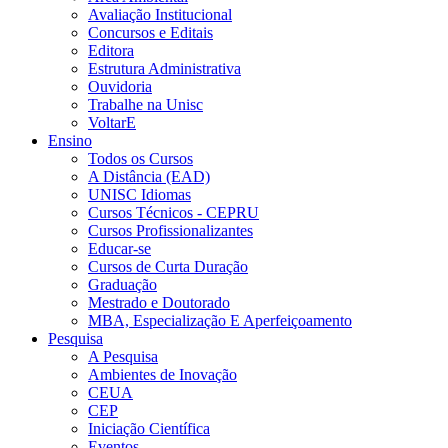
Avaliação Institucional
Concursos e Editais
Editora
Estrutura Administrativa
Ouvidoria
Trabalhe na Unisc
VoltarE
Ensino
Todos os Cursos
A Distância (EAD)
UNISC Idiomas
Cursos Técnicos - CEPRU
Cursos Profissionalizantes
Educar-se
Cursos de Curta Duração
Graduação
Mestrado e Doutorado
MBA, Especialização E Aperfeiçoamento
Pesquisa
A Pesquisa
Ambientes de Inovação
CEUA
CEP
Iniciação Científica
Eventos