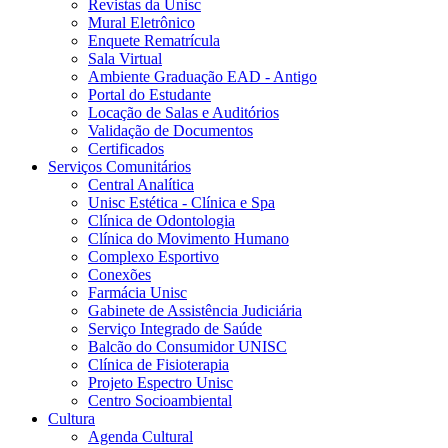
Revistas da Unisc
Mural Eletrônico
Enquete Rematrícula
Sala Virtual
Ambiente Graduação EAD - Antigo
Portal do Estudante
Locação de Salas e Auditórios
Validação de Documentos
Certificados
Serviços Comunitários
Central Analítica
Unisc Estética - Clínica e Spa
Clínica de Odontologia
Clínica do Movimento Humano
Complexo Esportivo
Conexões
Farmácia Unisc
Gabinete de Assistência Judiciária
Serviço Integrado de Saúde
Balcão do Consumidor UNISC
Clínica de Fisioterapia
Projeto Espectro Unisc
Centro Socioambiental
Cultura
Agenda Cultural