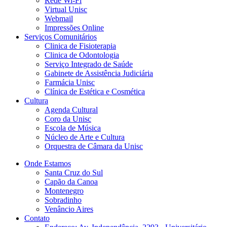
Rede Wi-Fi
Virtual Unisc
Webmail
Impressões Online
Serviços Comunitários
Clinica de Fisioterapia
Clinica de Odontologia
Serviço Integrado de Saúde
Gabinete de Assistência Judiciária
Farmácia Unisc
Clínica de Estética e Cosmética
Cultura
Agenda Cultural
Coro da Unisc
Escola de Música
Núcleo de Arte e Cultura
Orquestra de Câmara da Unisc
Onde Estamos
Santa Cruz do Sul
Capão da Canoa
Montenegro
Sobradinho
Venâncio Aires
Contato