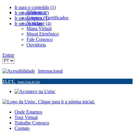
Ir para o conteúdo (1)
Biblioteca
Ir para o menu (2)
Eventos / Certificados
Ir para a busca (3)
Notícias
Ir para o rodapé (4)
Mapa Virtual
Mural Eletrônico
Fale Conosco
Ouvidoria
Entrar
Acessibilidade
Internacional
15.1°C
Santa Cruz do Sul
Onde Estamos
Tour Virtual
Trabalhe Conosco
Contato