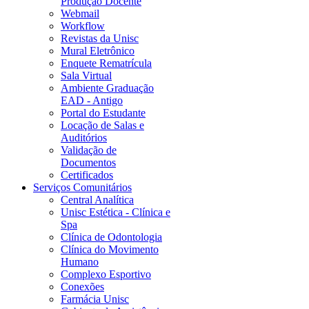
Produção Docente
Webmail
Workflow
Revistas da Unisc
Mural Eletrônico
Enquete Rematrícula
Sala Virtual
Ambiente Graduação
EAD - Antigo
Portal do Estudante
Locação de Salas e
Auditórios
Validação de
Documentos
Certificados
Serviços Comunitários
Central Analítica
Unisc Estética - Clínica e
Spa
Clínica de Odontologia
Clínica do Movimento
Humano
Complexo Esportivo
Conexões
Farmácia Unisc