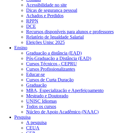
Acessibilidade no site
Dicas de segurança pessoal
Achados e Perdidos
RPPN
DCE
Recursos disponíveis para alunos e professores
Relatório de Igualdade Salarial
Eleições Unisc 2025
Ensino
Graduação a distância (EAD)
Pós-Graduação a Distância (EAD)
Cursos Técnicos - CEPRU
Cursos Profissionalizantes
Educar-se
Cursos de Curta Duração
Graduação
MBA, Especialização e Aperfeiçoamento
Mestrado e Doutorado
UNISC Idiomas
Todos os cursos
Núcleo de Apoio Acadêmico (NAAC)
Pesquisa
A pesquisa
CEUA