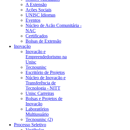
A Extensão
Ações Sociais
UNISC Idiomas
Eventos
Núcleo de Ação Comunitária -
NAC
Certificados
Bolsas de Extensão
Inovação
Inovação e
Empreendedorismo na
Unisc
Tecnounisc
Escritório de Projetos
Núcleo de Inovação e
Transferência de
Tecnologia - NITT
Unisc Carreiras
Bolsas e Projetos de
Inovação
Laboratórios
Multiusuário
Tecnounisc (2)
Processo Seletivo
Vestibular