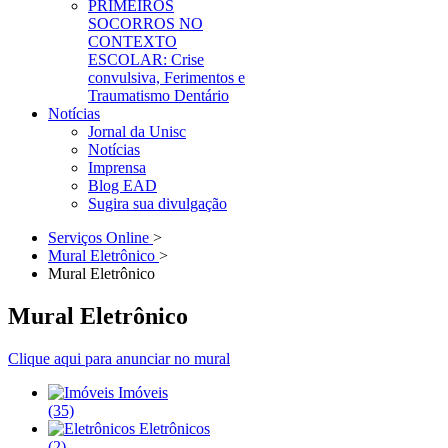
PRIMEIROS
SOCORROS NO
CONTEXTO
ESCOLAR: Crise
convulsiva, Ferimentos e
Traumatismo Dentário
Notícias
Jornal da Unisc
Notícias
Imprensa
Blog EAD
Sugira sua divulgação
Serviços Online
>
Mural Eletrônico
>
Mural Eletrônico
Mural Eletrônico
Clique aqui para anunciar no mural
Imóveis
(35)
Eletrônicos
(2)