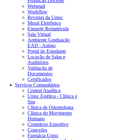
Produção Docente
Webmail
Workflow
Revistas da Unisc
Mural Eletrônico
Enquete Rematrícula
Sala Virtual
Ambiente Graduação
EAD - Antigo
Portal do Estudante
Locação de Salas e
Auditórios
Validação de
Documentos
Certificados
Serviços Comunitários
Central Analítica
Unisc Estética - Clínica e
Spa
Clínica de Odontologia
Clínica do Movimento
Humano
Complexo Esportivo
Conexões
Farmácia Unisc