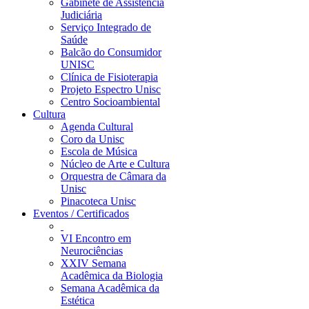
Gabinete de Assistência
Judiciária
Serviço Integrado de
Saúde
Balcão do Consumidor
UNISC
Clínica de Fisioterapia
Projeto Espectro Unisc
Centro Socioambiental
Cultura
Agenda Cultural
Coro da Unisc
Escola de Música
Núcleo de Arte e Cultura
Orquestra de Câmara da
Unisc
Pinacoteca Unisc
Eventos / Certificados
VI Encontro em
Neurociências
XXIV Semana
Acadêmica da Biologia
Semana Acadêmica da
Estética