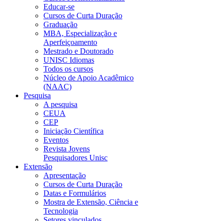
Educar-se
Cursos de Curta Duração
Graduação
MBA, Especialização e
Aperfeiçoamento
Mestrado e Doutorado
UNISC Idiomas
Todos os cursos
Núcleo de Apoio Acadêmico
(NAAC)
Pesquisa
A pesquisa
CEUA
CEP
Iniciação Científica
Eventos
Revista Jovens
Pesquisadores Unisc
Extensão
Apresentação
Cursos de Curta Duração
Datas e Formulários
Mostra de Extensão, Ciência e
Tecnologia
Setores vinculados