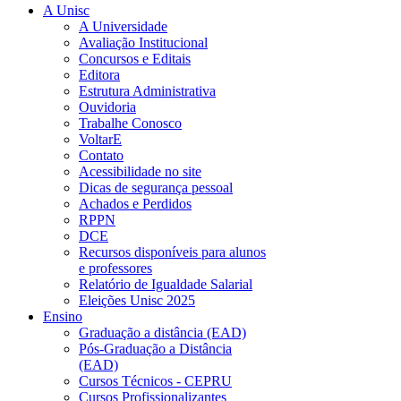
A Unisc
A Universidade
Avaliação Institucional
Concursos e Editais
Editora
Estrutura Administrativa
Ouvidoria
Trabalhe Conosco
VoltarE
Contato
Acessibilidade no site
Dicas de segurança pessoal
Achados e Perdidos
RPPN
DCE
Recursos disponíveis para alunos
e professores
Relatório de Igualdade Salarial
Eleições Unisc 2025
Ensino
Graduação a distância (EAD)
Pós-Graduação a Distância
(EAD)
Cursos Técnicos - CEPRU
Cursos Profissionalizantes