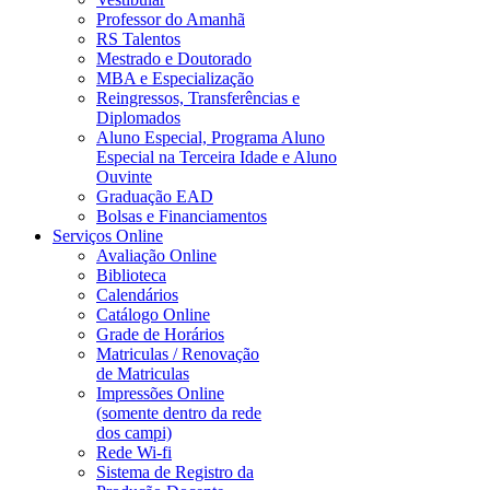
Professor do Amanhã
RS Talentos
Mestrado e Doutorado
MBA e Especialização
Reingressos, Transferências e
Diplomados
Aluno Especial, Programa Aluno
Especial na Terceira Idade e Aluno
Ouvinte
Graduação EAD
Bolsas e Financiamentos
Serviços Online
Avaliação Online
Biblioteca
Calendários
Catálogo Online
Grade de Horários
Matriculas / Renovação
de Matriculas
Impressões Online
(somente dentro da rede
dos campi)
Rede Wi-fi
Sistema de Registro da