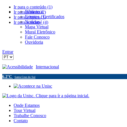
Ir para o conteúdo (1)
Biblioteca
Ir para o menu (2)
Eventos / Certificados
Ir para a busca (3)
Notícias
Ir para o rodapé (4)
Mapa Virtual
Mural Eletrônico
Fale Conosco
Ouvidoria
Entrar
Acessibilidade
Internacional
6.2°C
Santa Cruz do Sul
Onde Estamos
Tour Virtual
Trabalhe Conosco
Contato