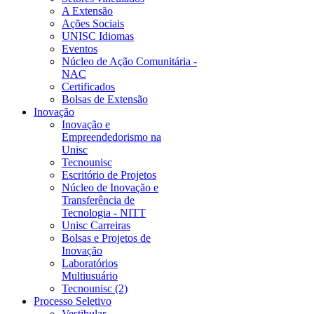
A Extensão
Ações Sociais
UNISC Idiomas
Eventos
Núcleo de Ação Comunitária -
NAC
Certificados
Bolsas de Extensão
Inovação
Inovação e
Empreendedorismo na
Unisc
Tecnounisc
Escritório de Projetos
Núcleo de Inovação e
Transferência de
Tecnologia - NITT
Unisc Carreiras
Bolsas e Projetos de
Inovação
Laboratórios
Multiusuário
Tecnounisc (2)
Processo Seletivo
Vestibular