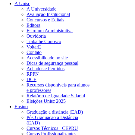
A Unisc
A Universidade
Avaliação Institucional
Concursos e Editais
Editora
Estrutura Administrativa
Ouvidoria
Trabalhe Conosco
VoltarE
Contato
Acessibilidade no site
Dicas de segurança pessoal
Achados e Perdidos
RPPN
DCE
Recursos disponíveis para alunos
e professores
Relatório de Igualdade Salarial
Eleições Unisc 2025
Ensino
Graduação a distância (EAD)
Pós-Graduação a Distância
(EAD)
Cursos Técnicos - CEPRU
Cursos Profissionalizantes