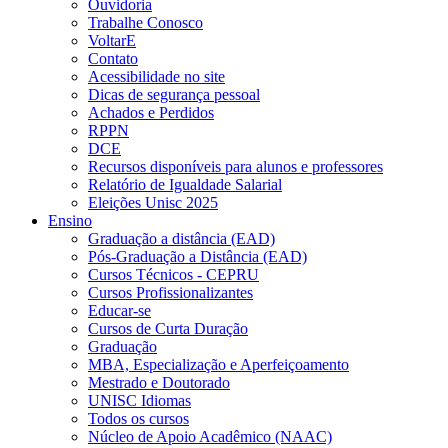
Ouvidoria
Trabalhe Conosco
VoltarE
Contato
Acessibilidade no site
Dicas de segurança pessoal
Achados e Perdidos
RPPN
DCE
Recursos disponíveis para alunos e professores
Relatório de Igualdade Salarial
Eleições Unisc 2025
Ensino
Graduação a distância (EAD)
Pós-Graduação a Distância (EAD)
Cursos Técnicos - CEPRU
Cursos Profissionalizantes
Educar-se
Cursos de Curta Duração
Graduação
MBA, Especialização e Aperfeiçoamento
Mestrado e Doutorado
UNISC Idiomas
Todos os cursos
Núcleo de Apoio Acadêmico (NAAC)