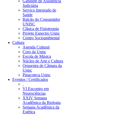
Gabinete de Assistência
Judiciária
Serviço Integrado de
Saúde
Balcão do Consumidor
UNISC
Clínica de Fisioterapia
Projeto Espectro Unisc
Centro Socioambiental
Cultura
Agenda Cultural
Coro da Unisc
Escola de Música
Núcleo de Arte e Cultura
Orquestra de Câmara da
Unisc
Pinacoteca Unisc
Eventos / Certificados
VI Encontro em
Neurociências
XXIV Semana
Acadêmica da Biologia
Semana Acadêmica da
Estética