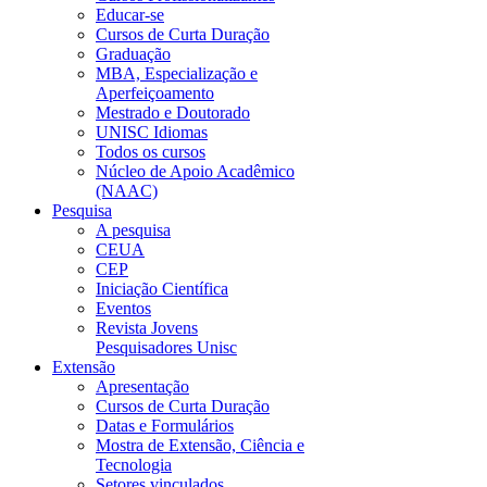
Educar-se
Cursos de Curta Duração
Graduação
MBA, Especialização e
Aperfeiçoamento
Mestrado e Doutorado
UNISC Idiomas
Todos os cursos
Núcleo de Apoio Acadêmico
(NAAC)
Pesquisa
A pesquisa
CEUA
CEP
Iniciação Científica
Eventos
Revista Jovens
Pesquisadores Unisc
Extensão
Apresentação
Cursos de Curta Duração
Datas e Formulários
Mostra de Extensão, Ciência e
Tecnologia
Setores vinculados