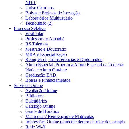
NITT
Unisc Carreiras
Bolsas e Projetos de Inovação
Laboratórios Multiusuário
Tecnounisc (2)
Processo Seletivo
Vestibular
Professor do Amanhã
RS Talentos
Mestrado e Doutorado
MBA e Especialização
Reingressos, Transferências e Diplomados
Aluno Especial, Programa Aluno Especial na Terceira
Idade e Aluno Ouvinte
Graduação EAD
Bolsas e Financiamentos
Serviços Online
Avaliação Online
Biblioteca
Calendários
Catálogo Online
Grade de Horários
Matriculas / Renovação de Matriculas
Impressões Online (somente dentro da rede dos campi)
Rede Wi-fi