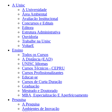
A Unisc
A Universidade
Área Ambiental
Avaliação Institucional
Concursos e Editais
Editora
Estrutura Administrativa
Ouvidoria
Trabalhe na Unisc
VoltarE
Ensino
Todos os Cursos
A Distância (EAD)
UNISC Idiomas
Cursos Técnicos - CEPRU
Cursos Profissionalizantes
Educar-se
Cursos de Curta Duração
Graduação
Mestrado e Doutorado
MBA, Especialização E Aperfeiçoamento
Pesquisa
A Pesquisa
Ambientes de Inovação