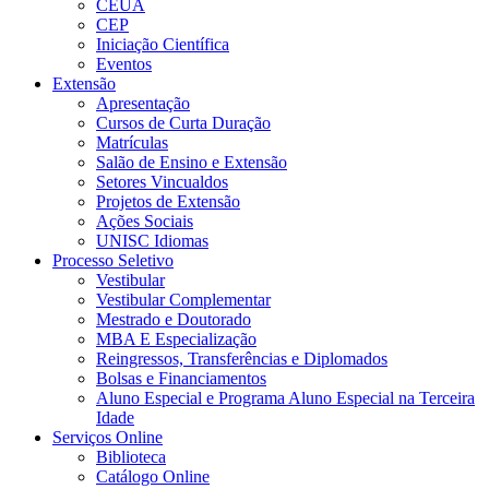
CEUA
CEP
Iniciação Científica
Eventos
Extensão
Apresentação
Cursos de Curta Duração
Matrículas
Salão de Ensino e Extensão
Setores Vincualdos
Projetos de Extensão
Ações Sociais
UNISC Idiomas
Processo Seletivo
Vestibular
Vestibular Complementar
Mestrado e Doutorado
MBA E Especialização
Reingressos, Transferências e Diplomados
Bolsas e Financiamentos
Aluno Especial e Programa Aluno Especial na Terceira
Idade
Serviços Online
Biblioteca
Catálogo Online