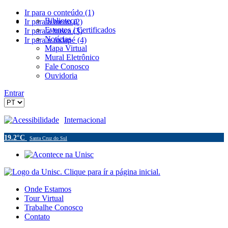
Ir para o conteúdo (1)
Biblioteca
Ir para o menu (2)
Eventos / Certificados
Ir para a busca (3)
Notícias
Ir para o rodapé (4)
Mapa Virtual
Mural Eletrônico
Fale Conosco
Ouvidoria
Entrar
Acessibilidade
Internacional
19.2°C
Santa Cruz do Sul
Onde Estamos
Tour Virtual
Trabalhe Conosco
Contato