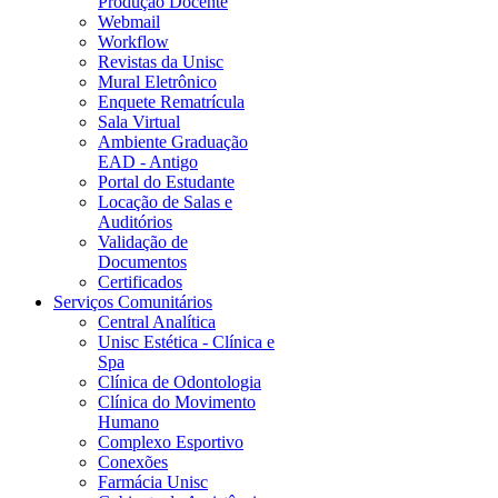
Produção Docente
Webmail
Workflow
Revistas da Unisc
Mural Eletrônico
Enquete Rematrícula
Sala Virtual
Ambiente Graduação
EAD - Antigo
Portal do Estudante
Locação de Salas e
Auditórios
Validação de
Documentos
Certificados
Serviços Comunitários
Central Analítica
Unisc Estética - Clínica e
Spa
Clínica de Odontologia
Clínica do Movimento
Humano
Complexo Esportivo
Conexões
Farmácia Unisc