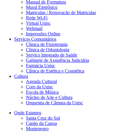
Manual de Formatura
Mural Eletrônico
Matriculas / Renovação de Matriculas
Rede Wi-Fi
Virtual Unisc
Webmail
Impressões Online
Serviços Comunitários
Clinica de Fisioterapia
Clinica de Odontologia
Serviço Integrado de Saúde
Gabinete de Assistência Judiciária
Farmácia Unisc
Clínica de Estética e Cosmética
Cultura
Agenda Cultural
Coro da Unisc
Escola de Música
Núcleo de Arte e Cultura
Orquestra de Câmara da Unisc
Onde Estamos
Santa Cruz do Sul
Capão da Canoa
Montenegro