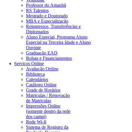
Professor do Amanhã
RS Talentos
Mestrado e Doutorado
MBA e Especialização
Reingressos, Transferências e
Diplomados
Aluno Especial, Programa Aluno
Especial na Terceira Idade e Aluno
Ouvinte
Graduação EAD
Bolsas e Financiamentos
Serviços Online
Avaliação Online
Biblioteca
Calendários
Catálogo Online
Grade de Horários
Matriculas / Renovação
de Matriculas
Impressões Online
(somente dentro da rede
dos campi)
Rede Wi-fi
Sistema de Registro da