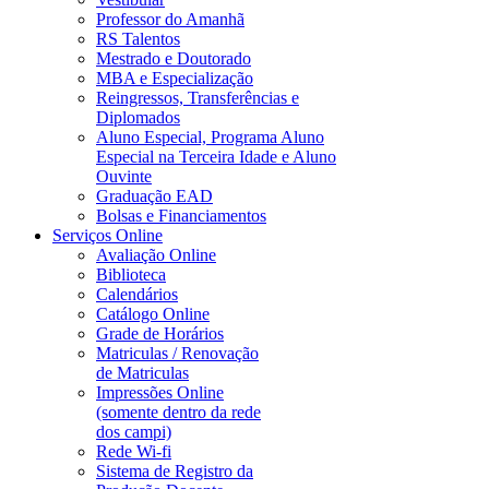
Professor do Amanhã
RS Talentos
Mestrado e Doutorado
MBA e Especialização
Reingressos, Transferências e
Diplomados
Aluno Especial, Programa Aluno
Especial na Terceira Idade e Aluno
Ouvinte
Graduação EAD
Bolsas e Financiamentos
Serviços Online
Avaliação Online
Biblioteca
Calendários
Catálogo Online
Grade de Horários
Matriculas / Renovação
de Matriculas
Impressões Online
(somente dentro da rede
dos campi)
Rede Wi-fi
Sistema de Registro da