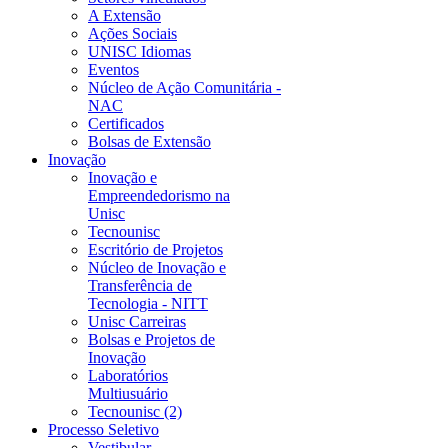
A Extensão
Ações Sociais
UNISC Idiomas
Eventos
Núcleo de Ação Comunitária -
NAC
Certificados
Bolsas de Extensão
Inovação
Inovação e
Empreendedorismo na
Unisc
Tecnounisc
Escritório de Projetos
Núcleo de Inovação e
Transferência de
Tecnologia - NITT
Unisc Carreiras
Bolsas e Projetos de
Inovação
Laboratórios
Multiusuário
Tecnounisc (2)
Processo Seletivo
Vestibular