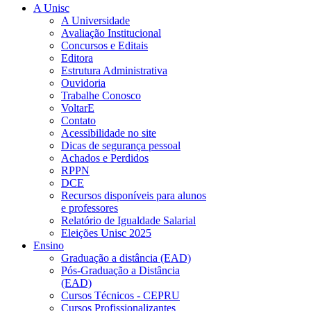
A Unisc
A Universidade
Avaliação Institucional
Concursos e Editais
Editora
Estrutura Administrativa
Ouvidoria
Trabalhe Conosco
VoltarE
Contato
Acessibilidade no site
Dicas de segurança pessoal
Achados e Perdidos
RPPN
DCE
Recursos disponíveis para alunos
e professores
Relatório de Igualdade Salarial
Eleições Unisc 2025
Ensino
Graduação a distância (EAD)
Pós-Graduação a Distância
(EAD)
Cursos Técnicos - CEPRU
Cursos Profissionalizantes