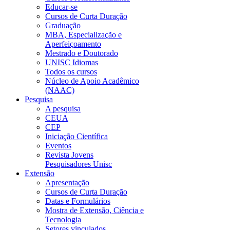
Educar-se
Cursos de Curta Duração
Graduação
MBA, Especialização e
Aperfeiçoamento
Mestrado e Doutorado
UNISC Idiomas
Todos os cursos
Núcleo de Apoio Acadêmico
(NAAC)
Pesquisa
A pesquisa
CEUA
CEP
Iniciação Científica
Eventos
Revista Jovens
Pesquisadores Unisc
Extensão
Apresentação
Cursos de Curta Duração
Datas e Formulários
Mostra de Extensão, Ciência e
Tecnologia
Setores vinculados