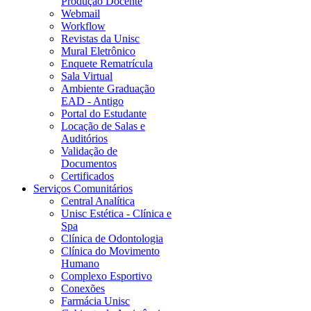
Produção Docente
Webmail
Workflow
Revistas da Unisc
Mural Eletrônico
Enquete Rematrícula
Sala Virtual
Ambiente Graduação
EAD - Antigo
Portal do Estudante
Locação de Salas e
Auditórios
Validação de
Documentos
Certificados
Serviços Comunitários
Central Analítica
Unisc Estética - Clínica e
Spa
Clínica de Odontologia
Clínica do Movimento
Humano
Complexo Esportivo
Conexões
Farmácia Unisc