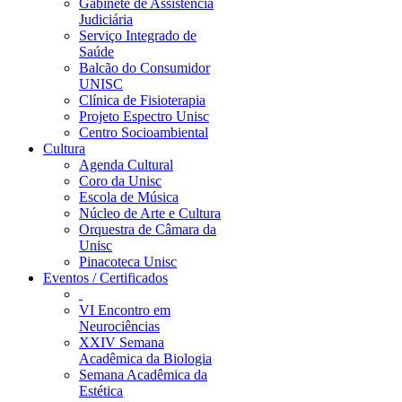
Gabinete de Assistência
Judiciária
Serviço Integrado de
Saúde
Balcão do Consumidor
UNISC
Clínica de Fisioterapia
Projeto Espectro Unisc
Centro Socioambiental
Cultura
Agenda Cultural
Coro da Unisc
Escola de Música
Núcleo de Arte e Cultura
Orquestra de Câmara da
Unisc
Pinacoteca Unisc
Eventos / Certificados
VI Encontro em
Neurociências
XXIV Semana
Acadêmica da Biologia
Semana Acadêmica da
Estética