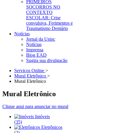
PRIMEIROS
SOCORROS NO
CONTEXTO
ESCOLAR: Crise
convulsiva, Ferimentos e
Traumatismo Dentário
Notícias
Jornal da Unisc
Notícias
Imprensa
Blog EAD
Sugira sua divulgação
Serviços Online
>
Mural Eletrônico
>
Mural Eletrônico
Mural Eletrônico
Clique aqui para anunciar no mural
Imóveis
(35)
Eletrônicos
(2)