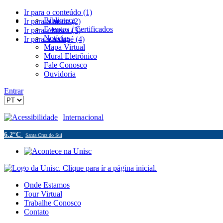
Ir para o conteúdo (1)
Biblioteca
Ir para o menu (2)
Eventos / Certificados
Ir para a busca (3)
Notícias
Ir para o rodapé (4)
Mapa Virtual
Mural Eletrônico
Fale Conosco
Ouvidoria
Entrar
Acessibilidade
Internacional
6.2°C
Santa Cruz do Sul
Onde Estamos
Tour Virtual
Trabalhe Conosco
Contato