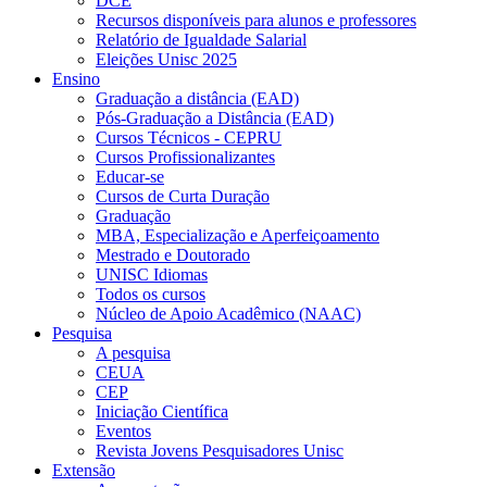
DCE
Recursos disponíveis para alunos e professores
Relatório de Igualdade Salarial
Eleições Unisc 2025
Ensino
Graduação a distância (EAD)
Pós-Graduação a Distância (EAD)
Cursos Técnicos - CEPRU
Cursos Profissionalizantes
Educar-se
Cursos de Curta Duração
Graduação
MBA, Especialização e Aperfeiçoamento
Mestrado e Doutorado
UNISC Idiomas
Todos os cursos
Núcleo de Apoio Acadêmico (NAAC)
Pesquisa
A pesquisa
CEUA
CEP
Iniciação Científica
Eventos
Revista Jovens Pesquisadores Unisc
Extensão