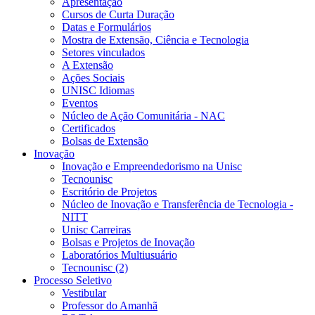
Apresentação
Cursos de Curta Duração
Datas e Formulários
Mostra de Extensão, Ciência e Tecnologia
Setores vinculados
A Extensão
Ações Sociais
UNISC Idiomas
Eventos
Núcleo de Ação Comunitária - NAC
Certificados
Bolsas de Extensão
Inovação
Inovação e Empreendedorismo na Unisc
Tecnounisc
Escritório de Projetos
Núcleo de Inovação e Transferência de Tecnologia -
NITT
Unisc Carreiras
Bolsas e Projetos de Inovação
Laboratórios Multiusuário
Tecnounisc (2)
Processo Seletivo
Vestibular
Professor do Amanhã