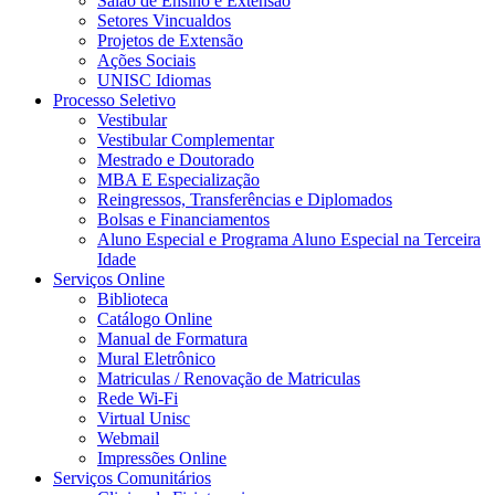
Salão de Ensino e Extensão
Setores Vincualdos
Projetos de Extensão
Ações Sociais
UNISC Idiomas
Processo Seletivo
Vestibular
Vestibular Complementar
Mestrado e Doutorado
MBA E Especialização
Reingressos, Transferências e Diplomados
Bolsas e Financiamentos
Aluno Especial e Programa Aluno Especial na Terceira
Idade
Serviços Online
Biblioteca
Catálogo Online
Manual de Formatura
Mural Eletrônico
Matriculas / Renovação de Matriculas
Rede Wi-Fi
Virtual Unisc
Webmail
Impressões Online
Serviços Comunitários