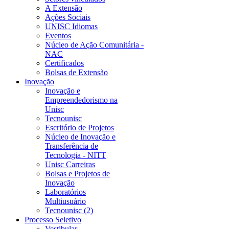
A Extensão
Ações Sociais
UNISC Idiomas
Eventos
Núcleo de Ação Comunitária -
NAC
Certificados
Bolsas de Extensão
Inovação
Inovação e
Empreendedorismo na
Unisc
Tecnounisc
Escritório de Projetos
Núcleo de Inovação e
Transferência de
Tecnologia - NITT
Unisc Carreiras
Bolsas e Projetos de
Inovação
Laboratórios
Multiusuário
Tecnounisc (2)
Processo Seletivo
Vestibular