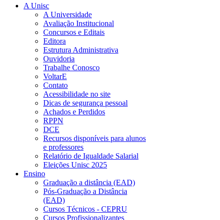
A Unisc
A Universidade
Avaliação Institucional
Concursos e Editais
Editora
Estrutura Administrativa
Ouvidoria
Trabalhe Conosco
VoltarE
Contato
Acessibilidade no site
Dicas de segurança pessoal
Achados e Perdidos
RPPN
DCE
Recursos disponíveis para alunos
e professores
Relatório de Igualdade Salarial
Eleições Unisc 2025
Ensino
Graduação a distância (EAD)
Pós-Graduação a Distância
(EAD)
Cursos Técnicos - CEPRU
Cursos Profissionalizantes