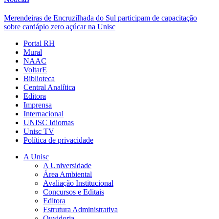
Merendeiras de Encruzilhada do Sul participam de capacitação
sobre cardápio zero açúcar na Unisc
Portal RH
Mural
NAAC
VoltarE
Biblioteca
Central Analítica
Editora
Imprensa
Internacional
UNISC Idiomas
Unisc TV
Política de privacidade
A Unisc
A Universidade
Área Ambiental
Avaliação Institucional
Concursos e Editais
Editora
Estrutura Administrativa
Ouvidoria