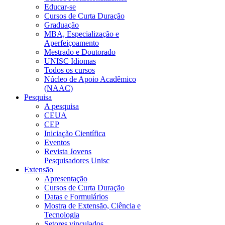
Educar-se
Cursos de Curta Duração
Graduação
MBA, Especialização e
Aperfeiçoamento
Mestrado e Doutorado
UNISC Idiomas
Todos os cursos
Núcleo de Apoio Acadêmico
(NAAC)
Pesquisa
A pesquisa
CEUA
CEP
Iniciação Científica
Eventos
Revista Jovens
Pesquisadores Unisc
Extensão
Apresentação
Cursos de Curta Duração
Datas e Formulários
Mostra de Extensão, Ciência e
Tecnologia
Setores vinculados