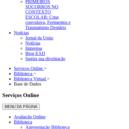
PRIMEIROS
SOCORROS NO
CONTEXTO
ESCOLAR: Crise
convulsiva, Ferimentos e
Traumatismo Dentário
Notícias
Jornal da Unisc
Notícias
Imprensa
Blog EAD
Sugira sua divulgação
Serviços Online
>
Biblioteca
>
Biblioteca Virtual
>
Base de Dados
Serviços Online
MENU DA PÁGINA
Avaliação Online
Biblioteca
Apresentação Biblioteca