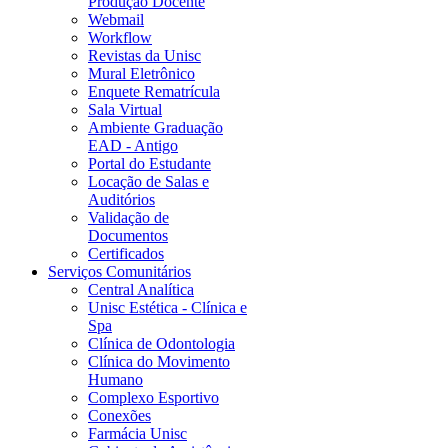
Produção Docente
Webmail
Workflow
Revistas da Unisc
Mural Eletrônico
Enquete Rematrícula
Sala Virtual
Ambiente Graduação
EAD - Antigo
Portal do Estudante
Locação de Salas e
Auditórios
Validação de
Documentos
Certificados
Serviços Comunitários
Central Analítica
Unisc Estética - Clínica e
Spa
Clínica de Odontologia
Clínica do Movimento
Humano
Complexo Esportivo
Conexões
Farmácia Unisc