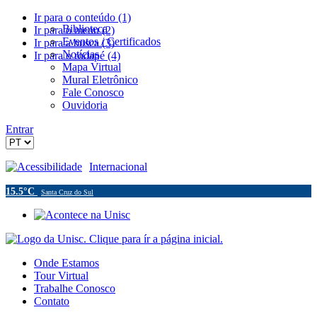
Ir para o conteúdo (1)
Biblioteca
Ir para o menu (2)
Eventos / Certificados
Ir para a busca (3)
Notícias
Ir para o rodapé (4)
Mapa Virtual
Mural Eletrônico
Fale Conosco
Ouvidoria
Entrar
Acessibilidade
Internacional
15.5°C
Santa Cruz do Sul
Onde Estamos
Tour Virtual
Trabalhe Conosco
Contato