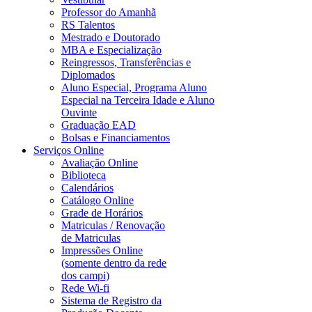
Professor do Amanhã
RS Talentos
Mestrado e Doutorado
MBA e Especialização
Reingressos, Transferências e
Diplomados
Aluno Especial, Programa Aluno
Especial na Terceira Idade e Aluno
Ouvinte
Graduação EAD
Bolsas e Financiamentos
Serviços Online
Avaliação Online
Biblioteca
Calendários
Catálogo Online
Grade de Horários
Matriculas / Renovação
de Matriculas
Impressões Online
(somente dentro da rede
dos campi)
Rede Wi-fi
Sistema de Registro da