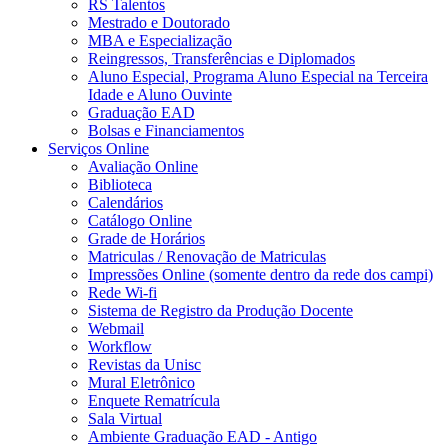
RS Talentos
Mestrado e Doutorado
MBA e Especialização
Reingressos, Transferências e Diplomados
Aluno Especial, Programa Aluno Especial na Terceira
Idade e Aluno Ouvinte
Graduação EAD
Bolsas e Financiamentos
Serviços Online
Avaliação Online
Biblioteca
Calendários
Catálogo Online
Grade de Horários
Matriculas / Renovação de Matriculas
Impressões Online (somente dentro da rede dos campi)
Rede Wi-fi
Sistema de Registro da Produção Docente
Webmail
Workflow
Revistas da Unisc
Mural Eletrônico
Enquete Rematrícula
Sala Virtual
Ambiente Graduação EAD - Antigo