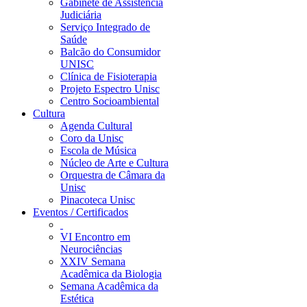
Gabinete de Assistência
Judiciária
Serviço Integrado de
Saúde
Balcão do Consumidor
UNISC
Clínica de Fisioterapia
Projeto Espectro Unisc
Centro Socioambiental
Cultura
Agenda Cultural
Coro da Unisc
Escola de Música
Núcleo de Arte e Cultura
Orquestra de Câmara da
Unisc
Pinacoteca Unisc
Eventos / Certificados
VI Encontro em
Neurociências
XXIV Semana
Acadêmica da Biologia
Semana Acadêmica da
Estética