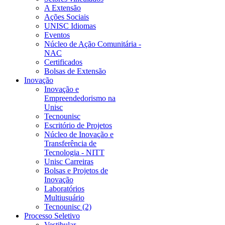
A Extensão
Ações Sociais
UNISC Idiomas
Eventos
Núcleo de Ação Comunitária -
NAC
Certificados
Bolsas de Extensão
Inovação
Inovação e
Empreendedorismo na
Unisc
Tecnounisc
Escritório de Projetos
Núcleo de Inovação e
Transferência de
Tecnologia - NITT
Unisc Carreiras
Bolsas e Projetos de
Inovação
Laboratórios
Multiusuário
Tecnounisc (2)
Processo Seletivo
Vestibular