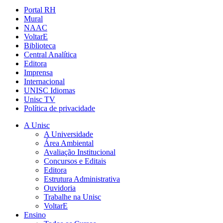
Portal RH
Mural
NAAC
VoltarE
Biblioteca
Central Analítica
Editora
Imprensa
Internacional
UNISC Idiomas
Unisc TV
Política de privacidade
A Unisc
A Universidade
Área Ambiental
Avaliação Institucional
Concursos e Editais
Editora
Estrutura Administrativa
Ouvidoria
Trabalhe na Unisc
VoltarE
Ensino