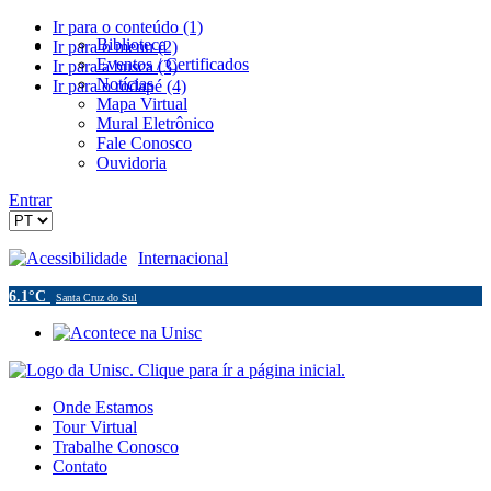
Ir para o conteúdo (1)
Biblioteca
Ir para o menu (2)
Eventos / Certificados
Ir para a busca (3)
Notícias
Ir para o rodapé (4)
Mapa Virtual
Mural Eletrônico
Fale Conosco
Ouvidoria
Entrar
Acessibilidade
Internacional
6.1°C
Santa Cruz do Sul
Onde Estamos
Tour Virtual
Trabalhe Conosco
Contato