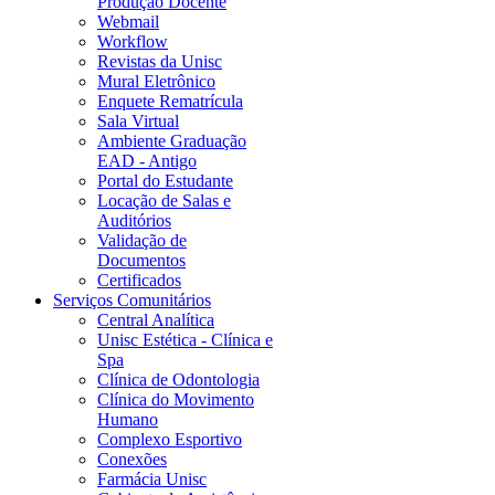
Produção Docente
Webmail
Workflow
Revistas da Unisc
Mural Eletrônico
Enquete Rematrícula
Sala Virtual
Ambiente Graduação
EAD - Antigo
Portal do Estudante
Locação de Salas e
Auditórios
Validação de
Documentos
Certificados
Serviços Comunitários
Central Analítica
Unisc Estética - Clínica e
Spa
Clínica de Odontologia
Clínica do Movimento
Humano
Complexo Esportivo
Conexões
Farmácia Unisc