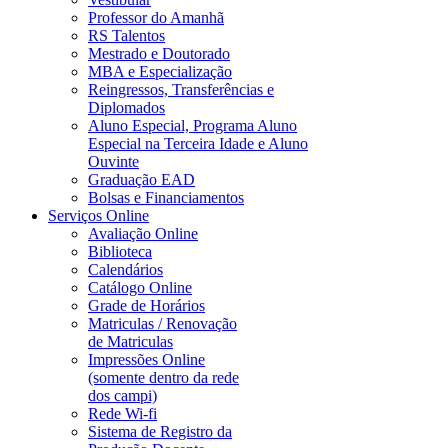
Professor do Amanhã
RS Talentos
Mestrado e Doutorado
MBA e Especialização
Reingressos, Transferências e
Diplomados
Aluno Especial, Programa Aluno
Especial na Terceira Idade e Aluno
Ouvinte
Graduação EAD
Bolsas e Financiamentos
Serviços Online
Avaliação Online
Biblioteca
Calendários
Catálogo Online
Grade de Horários
Matriculas / Renovação
de Matriculas
Impressões Online
(somente dentro da rede
dos campi)
Rede Wi-fi
Sistema de Registro da