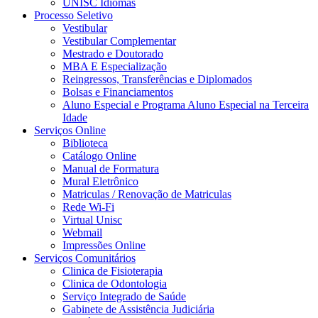
UNISC Idiomas
Processo Seletivo
Vestibular
Vestibular Complementar
Mestrado e Doutorado
MBA E Especialização
Reingressos, Transferências e Diplomados
Bolsas e Financiamentos
Aluno Especial e Programa Aluno Especial na Terceira
Idade
Serviços Online
Biblioteca
Catálogo Online
Manual de Formatura
Mural Eletrônico
Matriculas / Renovação de Matriculas
Rede Wi-Fi
Virtual Unisc
Webmail
Impressões Online
Serviços Comunitários
Clinica de Fisioterapia
Clinica de Odontologia
Serviço Integrado de Saúde
Gabinete de Assistência Judiciária