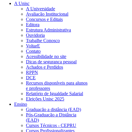
A Unisc
A Universidade
Avaliação Institucional
Concursos e Editais
Editora
Estrutura Administrativa
Ouvidoria
Trabalhe Conosco
VoltarE
Contato
Acessibilidade no site
Dicas de segurança pessoal
Achados e Perdidos
RPPN
DCE
Recursos disponíveis para alunos
e professores
Relatório de Igualdade Salarial
Eleições Unisc 2025
Ensino
Graduação a distância (EAD)
Pós-Graduação a Distância
(EAD)
Cursos Técnicos - CEPRU
Cursos Profissionalizantes