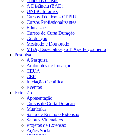
Todos os Cursos
A Distância (EAD)
UNISC Idiomas
Cursos Técnicos - CEPRU
Cursos Profissionalizantes
Educar-se
Cursos de Curta Duração
Graduação
Mestrado e Doutorado
MBA, Especialização E Aperfeiçoamento
Pesquisa
A Pesquisa
Ambientes de Inovação
CEUA
CEP
Iniciação Científica
Eventos
Extensão
Apresentação
Cursos de Curta Duração
Matrículas
Salão de Ensino e Extensão
Setores Vincualdos
Projetos de Extensão
Ações Sociais