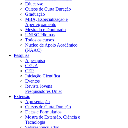
Educar-se
Cursos de Curta Duração
Graduação
MBA, Especialização e
Aperfeiçoamento
Mestrado e Doutorado
UNISC Idiomas
Todos os cursos
Núcleo de Apoio Acadêmico
(NAAC)
Pesquisa
A pesquisa
CEUA
CEP
Iniciação Científica
Eventos
Revista Jovens
Pesquisadores Unisc
Extensão
Apresentação
Cursos de Curta Duração
Datas e Formulários
Mostra de Extensão, Ciência e
Tecnologia
Setores vinculados