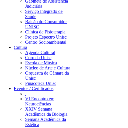
Gabinete de Assistência
Judiciária
Serviço Integrado de
Saúde
Balcão do Consumidor
UNISC
Clínica de Fisioterapia
Projeto Espectro Unisc
Centro Socioambiental
Cultura
Agenda Cultural
Coro da Unisc
Escola de Música
Núcleo de Arte e Cultura
Orquestra de Câmara da
Unisc
Pinacoteca Unisc
Eventos / Certificados
VI Encontro em
Neurociências
XXIV Semana
Acadêmica da Biologia
Semana Acadêmica da
Estética