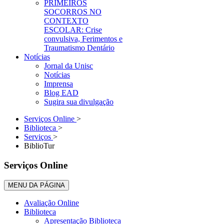
PRIMEIROS
SOCORROS NO
CONTEXTO
ESCOLAR: Crise
convulsiva, Ferimentos e
Traumatismo Dentário
Notícias
Jornal da Unisc
Notícias
Imprensa
Blog EAD
Sugira sua divulgação
Serviços Online
>
Biblioteca
>
Serviços
>
BiblioTur
Serviços Online
MENU DA PÁGINA
Avaliação Online
Biblioteca
Apresentação Biblioteca