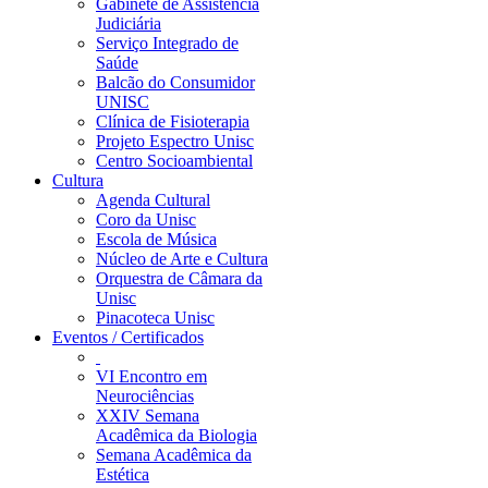
Gabinete de Assistência
Judiciária
Serviço Integrado de
Saúde
Balcão do Consumidor
UNISC
Clínica de Fisioterapia
Projeto Espectro Unisc
Centro Socioambiental
Cultura
Agenda Cultural
Coro da Unisc
Escola de Música
Núcleo de Arte e Cultura
Orquestra de Câmara da
Unisc
Pinacoteca Unisc
Eventos / Certificados
VI Encontro em
Neurociências
XXIV Semana
Acadêmica da Biologia
Semana Acadêmica da
Estética