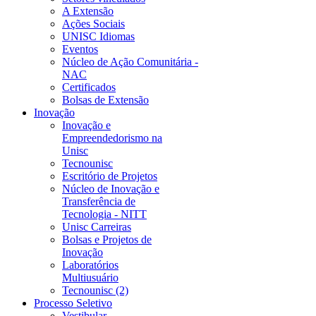
A Extensão
Ações Sociais
UNISC Idiomas
Eventos
Núcleo de Ação Comunitária -
NAC
Certificados
Bolsas de Extensão
Inovação
Inovação e
Empreendedorismo na
Unisc
Tecnounisc
Escritório de Projetos
Núcleo de Inovação e
Transferência de
Tecnologia - NITT
Unisc Carreiras
Bolsas e Projetos de
Inovação
Laboratórios
Multiusuário
Tecnounisc (2)
Processo Seletivo
Vestibular