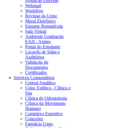
Produção Docente
Webmail
Workflow
Revistas da Unisc
Mural Eletrônico
Enquete Rematrícula
Sala Virtual
Ambiente Graduação
EAD - Antigo
Portal do Estudante
Locação de Salas e
Auditórios
Validação de
Documentos
Certificados
Serviços Comunitários
Central Analítica
Unisc Estética - Clínica e
Spa
Clínica de Odontologia
Clínica do Movimento
Humano
Complexo Esportivo
Conexões
Farmácia Unisc