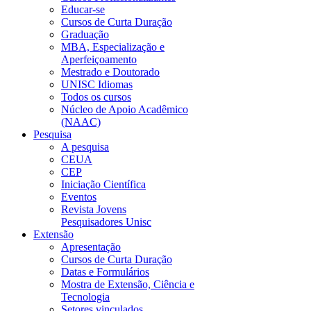
Educar-se
Cursos de Curta Duração
Graduação
MBA, Especialização e
Aperfeiçoamento
Mestrado e Doutorado
UNISC Idiomas
Todos os cursos
Núcleo de Apoio Acadêmico
(NAAC)
Pesquisa
A pesquisa
CEUA
CEP
Iniciação Científica
Eventos
Revista Jovens
Pesquisadores Unisc
Extensão
Apresentação
Cursos de Curta Duração
Datas e Formulários
Mostra de Extensão, Ciência e
Tecnologia
Setores vinculados