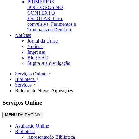
PRIMEIROS
SOCORROS NO
CONTEXTO
ESCOLAR: Crise
convulsiva, Ferimentos e
Traumatismo Dentário
Notícias
Jornal da Unisc
Notícias
Imprensa
Blog EAD
Sugira sua divulgação
Serviços Online
>
Biblioteca
>
Serviços
>
Boletim de Novas Aquisições
Serviços Online
MENU DA PÁGINA
Avaliação Online
Biblioteca
Apresentação Biblioteca