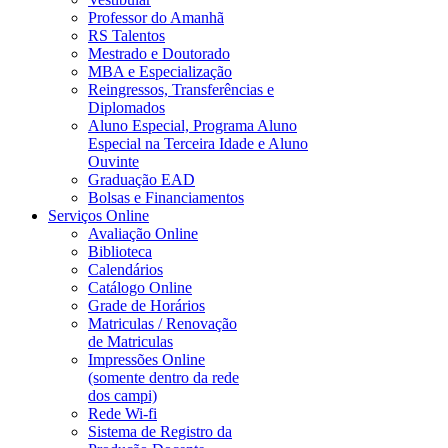
Professor do Amanhã
RS Talentos
Mestrado e Doutorado
MBA e Especialização
Reingressos, Transferências e
Diplomados
Aluno Especial, Programa Aluno
Especial na Terceira Idade e Aluno
Ouvinte
Graduação EAD
Bolsas e Financiamentos
Serviços Online
Avaliação Online
Biblioteca
Calendários
Catálogo Online
Grade de Horários
Matriculas / Renovação
de Matriculas
Impressões Online
(somente dentro da rede
dos campi)
Rede Wi-fi
Sistema de Registro da