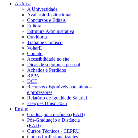
A Unisc
A Universidade
Avaliação Institucional
Concursos e Editais
Editora
Estrutura Administrativa
Ouvidoria
Trabalhe Conosco
VoltarE
Contato
Acessibilidade no site
Dicas de segurança pessoal
Achados e Perdidos
RPPN
DCE
Recursos disponíveis para alunos
e professores
Relatório de Igualdade Salarial
Eleições Unisc 2025
Ensino
Graduação a distância (EAD)
Pós-Graduação a Distância
(EAD)
Cursos Técnicos - CEPRU
Cursos Profissionalizantes