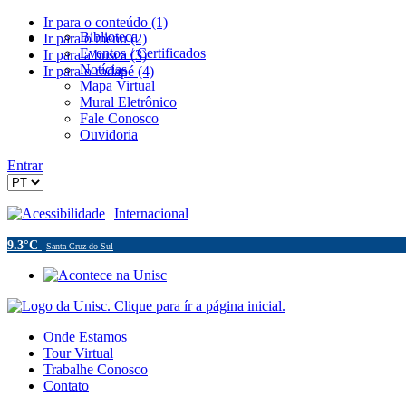
Ir para o conteúdo (1)
Biblioteca
Ir para o menu (2)
Eventos / Certificados
Ir para a busca (3)
Notícias
Ir para o rodapé (4)
Mapa Virtual
Mural Eletrônico
Fale Conosco
Ouvidoria
Entrar
Acessibilidade
Internacional
9.3°C
Santa Cruz do Sul
Onde Estamos
Tour Virtual
Trabalhe Conosco
Contato