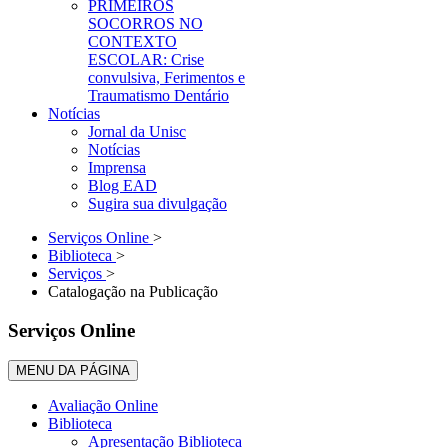
PRIMEIROS
SOCORROS NO
CONTEXTO
ESCOLAR: Crise
convulsiva, Ferimentos e
Traumatismo Dentário
Notícias
Jornal da Unisc
Notícias
Imprensa
Blog EAD
Sugira sua divulgação
Serviços Online
>
Biblioteca
>
Serviços
>
Catalogação na Publicação
Serviços Online
MENU DA PÁGINA
Avaliação Online
Biblioteca
Apresentação Biblioteca