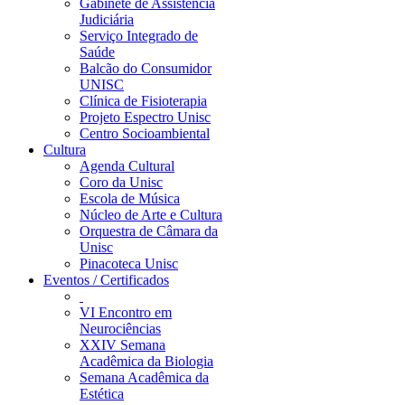
Gabinete de Assistência
Judiciária
Serviço Integrado de
Saúde
Balcão do Consumidor
UNISC
Clínica de Fisioterapia
Projeto Espectro Unisc
Centro Socioambiental
Cultura
Agenda Cultural
Coro da Unisc
Escola de Música
Núcleo de Arte e Cultura
Orquestra de Câmara da
Unisc
Pinacoteca Unisc
Eventos / Certificados
VI Encontro em
Neurociências
XXIV Semana
Acadêmica da Biologia
Semana Acadêmica da
Estética