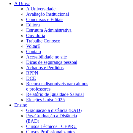
A Unisc
A Universidade
Avaliação Institucional
Concursos e Editais
Editora
Estrutura Administrativa
Ouvidoria
Trabalhe Conosco
VoltarE
Contato
Acessibilidade no site
Dicas de segurança pessoal
Achados e Perdidos
RPPN
DCE
Recursos disponíveis para alunos
e professores
Relatório de Igualdade Salarial
Eleições Unisc 2025
Ensino
Graduação a distância (EAD)
Pós-Graduação a Distância
(EAD)
Cursos Técnicos - CEPRU
Cursos Profissionalizantes