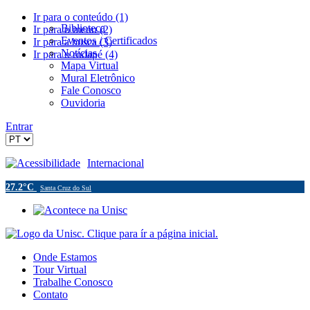
Ir para o conteúdo (1)
Biblioteca
Ir para o menu (2)
Eventos / Certificados
Ir para a busca (3)
Notícias
Ir para o rodapé (4)
Mapa Virtual
Mural Eletrônico
Fale Conosco
Ouvidoria
Entrar
Acessibilidade
Internacional
27.2°C
Santa Cruz do Sul
Onde Estamos
Tour Virtual
Trabalhe Conosco
Contato