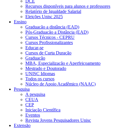
DCE
Recursos disponíveis para alunos e professores
Relatório de Igualdade Salarial
Eleições Unisc 2025
Ensino
Graduação a distância (EAD)
Pós-Graduação a Distância (EAD)
Cursos Técnicos - CEPRU
Cursos Profissionalizantes
Educar-se
Cursos de Curta Duração
Graduação
MBA, Especialização e Aperfeiçoamento
Mestrado e Doutorado
UNISC Idiomas
Todos os cursos
Núcleo de Apoio Acadêmico (NAAC)
Pesquisa
A pesquisa
CEUA
CEP
Iniciação Científica
Eventos
Revista Jovens Pesquisadores Unisc
Extensão