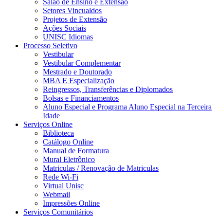
Salão de Ensino e Extensão
Setores Vincualdos
Projetos de Extensão
Ações Sociais
UNISC Idiomas
Processo Seletivo
Vestibular
Vestibular Complementar
Mestrado e Doutorado
MBA E Especialização
Reingressos, Transferências e Diplomados
Bolsas e Financiamentos
Aluno Especial e Programa Aluno Especial na Terceira
Idade
Serviços Online
Biblioteca
Catálogo Online
Manual de Formatura
Mural Eletrônico
Matriculas / Renovação de Matriculas
Rede Wi-Fi
Virtual Unisc
Webmail
Impressões Online
Serviços Comunitários