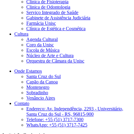
Clinica de Fisioterapia
Clinica de Odontologia
Serviço Integrado de Saúde
Gabinete de Assistência Judiciária
Farmácia Unisc
Clínica de Estética e Cosmética
Cultura
Agenda Cultural
Coro da Unisc
Escola de Música
Núcleo de Arte e Cultura
Orquestra de Câmara da Unisc
Onde Estamos
Santa Cruz do Sul
Capão da Canoa
Montenegro
Sobradinho
Venâncio Aires
Contato
Endereço: Av. Independência, 2293 - Universitário,
Santa Cruz do Sul - RS, 96815-900
Telefone: +55 (51) 3717-7300
WhatsApp: +55 (51) 3717-7425