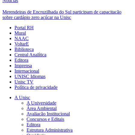
Notícias
Merendeiras de Encruzilhada do Sul participam de capacitação
sobre cardápio zero açúcar na Unisc
Portal RH
Mural
NAAC
VoltarE
Biblioteca
Central Analítica
Editora
Imprensa
Internacional
UNISC Idiomas
Unisc TV
Política de privacidade
A Unisc
A Universidade
Área Ambiental
Avaliação Institucional
Concursos e Editais
Editora
Estrutura Administrativa