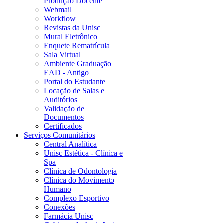
Produção Docente
Webmail
Workflow
Revistas da Unisc
Mural Eletrônico
Enquete Rematrícula
Sala Virtual
Ambiente Graduação
EAD - Antigo
Portal do Estudante
Locação de Salas e
Auditórios
Validação de
Documentos
Certificados
Serviços Comunitários
Central Analítica
Unisc Estética - Clínica e
Spa
Clínica de Odontologia
Clínica do Movimento
Humano
Complexo Esportivo
Conexões
Farmácia Unisc