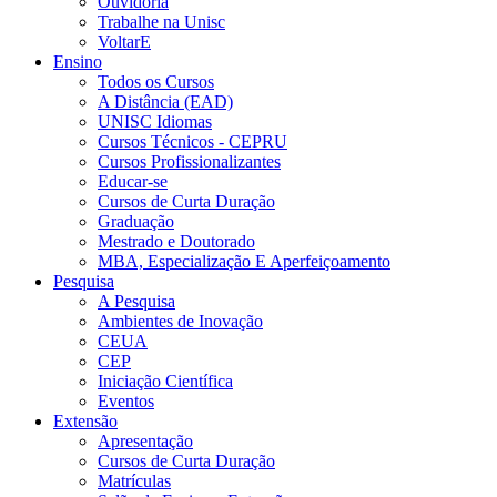
Ouvidoria
Trabalhe na Unisc
VoltarE
Ensino
Todos os Cursos
A Distância (EAD)
UNISC Idiomas
Cursos Técnicos - CEPRU
Cursos Profissionalizantes
Educar-se
Cursos de Curta Duração
Graduação
Mestrado e Doutorado
MBA, Especialização E Aperfeiçoamento
Pesquisa
A Pesquisa
Ambientes de Inovação
CEUA
CEP
Iniciação Científica
Eventos
Extensão
Apresentação
Cursos de Curta Duração
Matrículas