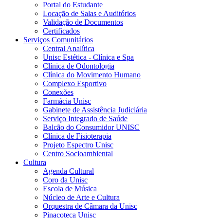
Portal do Estudante
Locação de Salas e Auditórios
Validação de Documentos
Certificados
Serviços Comunitários
Central Analítica
Unisc Estética - Clínica e Spa
Clínica de Odontologia
Clínica do Movimento Humano
Complexo Esportivo
Conexões
Farmácia Unisc
Gabinete de Assistência Judiciária
Serviço Integrado de Saúde
Balcão do Consumidor UNISC
Clínica de Fisioterapia
Projeto Espectro Unisc
Centro Socioambiental
Cultura
Agenda Cultural
Coro da Unisc
Escola de Música
Núcleo de Arte e Cultura
Orquestra de Câmara da Unisc
Pinacoteca Unisc