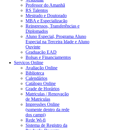
Professor do Amanhã
RS Talentos
Mestrado e Doutorado
MBA e Especialização
Reingressos, Transferências e
Diplomados
Aluno Especial, Programa Aluno
Especial na Terceira Idade e Aluno
Ouvinte
Graduação EAD
Bolsas e Financiamentos
Serviços Online
Avaliação Online
Biblioteca
Calendários
Catálogo Online
Grade de Horários
Matriculas / Renovação
de Matriculas
Impressões Online
(somente dentro da rede
dos campi)
Rede Wi-fi
Sistema de Registro da