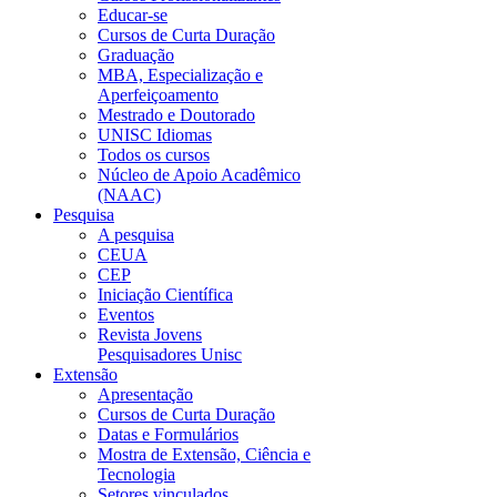
Educar-se
Cursos de Curta Duração
Graduação
MBA, Especialização e
Aperfeiçoamento
Mestrado e Doutorado
UNISC Idiomas
Todos os cursos
Núcleo de Apoio Acadêmico
(NAAC)
Pesquisa
A pesquisa
CEUA
CEP
Iniciação Científica
Eventos
Revista Jovens
Pesquisadores Unisc
Extensão
Apresentação
Cursos de Curta Duração
Datas e Formulários
Mostra de Extensão, Ciência e
Tecnologia
Setores vinculados