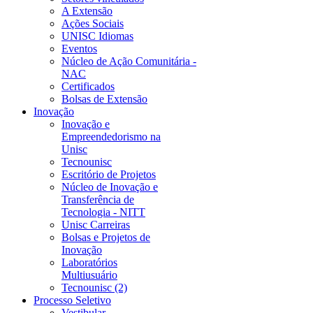
A Extensão
Ações Sociais
UNISC Idiomas
Eventos
Núcleo de Ação Comunitária -
NAC
Certificados
Bolsas de Extensão
Inovação
Inovação e
Empreendedorismo na
Unisc
Tecnounisc
Escritório de Projetos
Núcleo de Inovação e
Transferência de
Tecnologia - NITT
Unisc Carreiras
Bolsas e Projetos de
Inovação
Laboratórios
Multiusuário
Tecnounisc (2)
Processo Seletivo
Vestibular