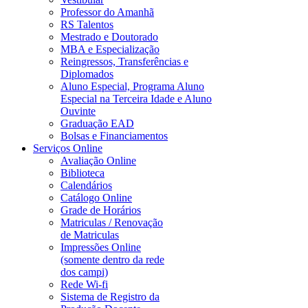
Professor do Amanhã
RS Talentos
Mestrado e Doutorado
MBA e Especialização
Reingressos, Transferências e
Diplomados
Aluno Especial, Programa Aluno
Especial na Terceira Idade e Aluno
Ouvinte
Graduação EAD
Bolsas e Financiamentos
Serviços Online
Avaliação Online
Biblioteca
Calendários
Catálogo Online
Grade de Horários
Matriculas / Renovação
de Matriculas
Impressões Online
(somente dentro da rede
dos campi)
Rede Wi-fi
Sistema de Registro da