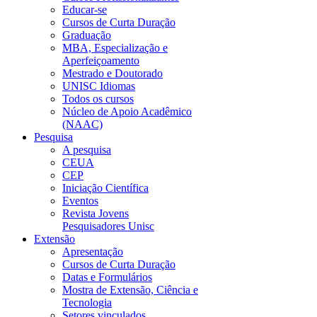
Educar-se
Cursos de Curta Duração
Graduação
MBA, Especialização e
Aperfeiçoamento
Mestrado e Doutorado
UNISC Idiomas
Todos os cursos
Núcleo de Apoio Acadêmico
(NAAC)
Pesquisa
A pesquisa
CEUA
CEP
Iniciação Científica
Eventos
Revista Jovens
Pesquisadores Unisc
Extensão
Apresentação
Cursos de Curta Duração
Datas e Formulários
Mostra de Extensão, Ciência e
Tecnologia
Setores vinculados