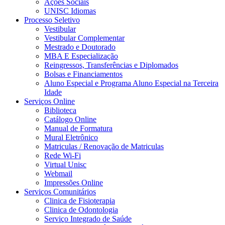
Ações Sociais
UNISC Idiomas
Processo Seletivo
Vestibular
Vestibular Complementar
Mestrado e Doutorado
MBA E Especialização
Reingressos, Transferências e Diplomados
Bolsas e Financiamentos
Aluno Especial e Programa Aluno Especial na Terceira
Idade
Serviços Online
Biblioteca
Catálogo Online
Manual de Formatura
Mural Eletrônico
Matriculas / Renovação de Matriculas
Rede Wi-Fi
Virtual Unisc
Webmail
Impressões Online
Serviços Comunitários
Clinica de Fisioterapia
Clinica de Odontologia
Serviço Integrado de Saúde