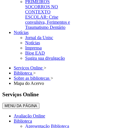
PRIMEIROS
SOCORROS NO
CONTEXTO
ESCOLAR: Crise
convulsiva, Ferimentos e
Traumatismo Dentário
Notícias
Jornal da Unisc
Notícias
Imprensa
Blog EAD
Sugira sua divulgação
Serviços Online
>
Biblioteca
>
Sobre as bibliotecas
>
Mapa do Acervo
Serviços Online
MENU DA PÁGINA
Avaliação Online
Biblioteca
Apresentação Biblioteca