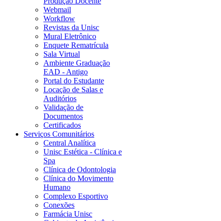
Produção Docente
Webmail
Workflow
Revistas da Unisc
Mural Eletrônico
Enquete Rematrícula
Sala Virtual
Ambiente Graduação
EAD - Antigo
Portal do Estudante
Locação de Salas e
Auditórios
Validação de
Documentos
Certificados
Serviços Comunitários
Central Analítica
Unisc Estética - Clínica e
Spa
Clínica de Odontologia
Clínica do Movimento
Humano
Complexo Esportivo
Conexões
Farmácia Unisc