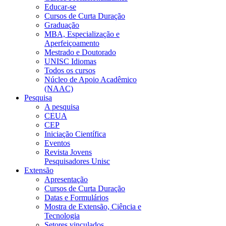
Educar-se
Cursos de Curta Duração
Graduação
MBA, Especialização e
Aperfeiçoamento
Mestrado e Doutorado
UNISC Idiomas
Todos os cursos
Núcleo de Apoio Acadêmico
(NAAC)
Pesquisa
A pesquisa
CEUA
CEP
Iniciação Científica
Eventos
Revista Jovens
Pesquisadores Unisc
Extensão
Apresentação
Cursos de Curta Duração
Datas e Formulários
Mostra de Extensão, Ciência e
Tecnologia
Setores vinculados