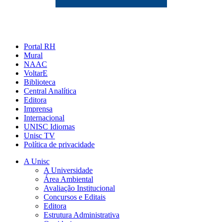
Portal RH
Mural
NAAC
VoltarE
Biblioteca
Central Analítica
Editora
Imprensa
Internacional
UNISC Idiomas
Unisc TV
Política de privacidade
A Unisc
A Universidade
Área Ambiental
Avaliação Institucional
Concursos e Editais
Editora
Estrutura Administrativa