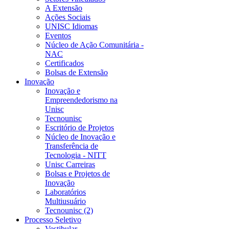
A Extensão
Ações Sociais
UNISC Idiomas
Eventos
Núcleo de Ação Comunitária -
NAC
Certificados
Bolsas de Extensão
Inovação
Inovação e
Empreendedorismo na
Unisc
Tecnounisc
Escritório de Projetos
Núcleo de Inovação e
Transferência de
Tecnologia - NITT
Unisc Carreiras
Bolsas e Projetos de
Inovação
Laboratórios
Multiusuário
Tecnounisc (2)
Processo Seletivo
Vestibular