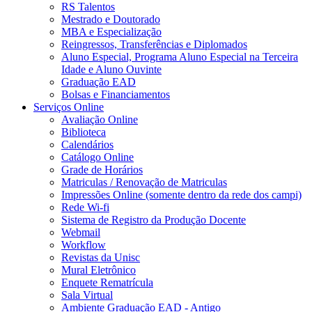
RS Talentos
Mestrado e Doutorado
MBA e Especialização
Reingressos, Transferências e Diplomados
Aluno Especial, Programa Aluno Especial na Terceira
Idade e Aluno Ouvinte
Graduação EAD
Bolsas e Financiamentos
Serviços Online
Avaliação Online
Biblioteca
Calendários
Catálogo Online
Grade de Horários
Matriculas / Renovação de Matriculas
Impressões Online (somente dentro da rede dos campi)
Rede Wi-fi
Sistema de Registro da Produção Docente
Webmail
Workflow
Revistas da Unisc
Mural Eletrônico
Enquete Rematrícula
Sala Virtual
Ambiente Graduação EAD - Antigo