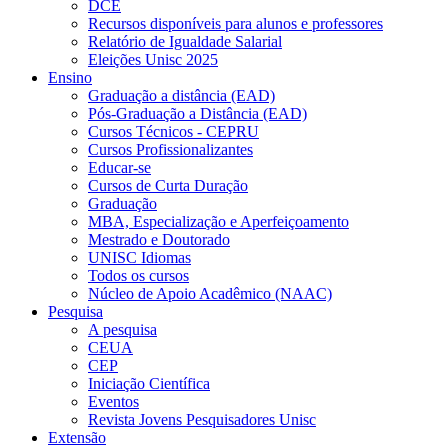
DCE
Recursos disponíveis para alunos e professores
Relatório de Igualdade Salarial
Eleições Unisc 2025
Ensino
Graduação a distância (EAD)
Pós-Graduação a Distância (EAD)
Cursos Técnicos - CEPRU
Cursos Profissionalizantes
Educar-se
Cursos de Curta Duração
Graduação
MBA, Especialização e Aperfeiçoamento
Mestrado e Doutorado
UNISC Idiomas
Todos os cursos
Núcleo de Apoio Acadêmico (NAAC)
Pesquisa
A pesquisa
CEUA
CEP
Iniciação Científica
Eventos
Revista Jovens Pesquisadores Unisc
Extensão