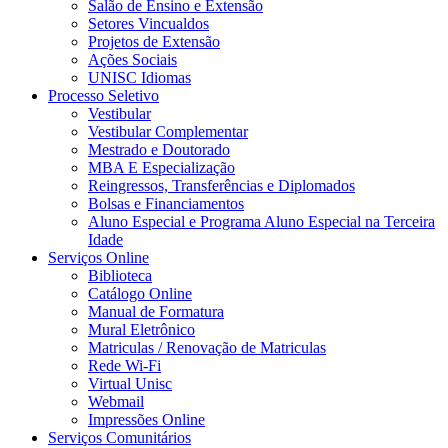
Salão de Ensino e Extensão
Setores Vincualdos
Projetos de Extensão
Ações Sociais
UNISC Idiomas
Processo Seletivo
Vestibular
Vestibular Complementar
Mestrado e Doutorado
MBA E Especialização
Reingressos, Transferências e Diplomados
Bolsas e Financiamentos
Aluno Especial e Programa Aluno Especial na Terceira
Idade
Serviços Online
Biblioteca
Catálogo Online
Manual de Formatura
Mural Eletrônico
Matriculas / Renovação de Matriculas
Rede Wi-Fi
Virtual Unisc
Webmail
Impressões Online
Serviços Comunitários