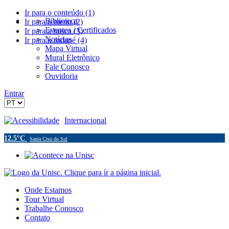
Ir para o conteúdo (1)
Biblioteca
Ir para o menu (2)
Eventos / Certificados
Ir para a busca (3)
Notícias
Ir para o rodapé (4)
Mapa Virtual
Mural Eletrônico
Fale Conosco
Ouvidoria
Entrar
Acessibilidade
Internacional
12.5°C
Santa Cruz do Sul
Onde Estamos
Tour Virtual
Trabalhe Conosco
Contato