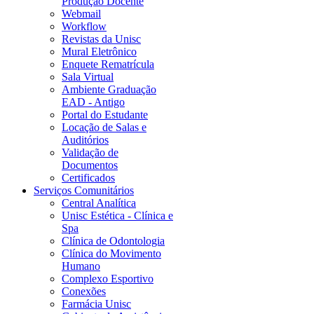
Produção Docente
Webmail
Workflow
Revistas da Unisc
Mural Eletrônico
Enquete Rematrícula
Sala Virtual
Ambiente Graduação
EAD - Antigo
Portal do Estudante
Locação de Salas e
Auditórios
Validação de
Documentos
Certificados
Serviços Comunitários
Central Analítica
Unisc Estética - Clínica e
Spa
Clínica de Odontologia
Clínica do Movimento
Humano
Complexo Esportivo
Conexões
Farmácia Unisc