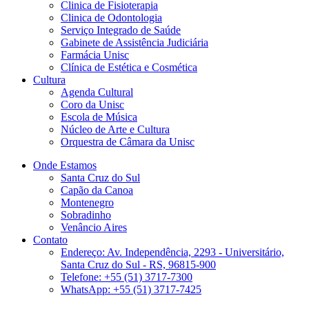
Clinica de Fisioterapia
Clinica de Odontologia
Serviço Integrado de Saúde
Gabinete de Assistência Judiciária
Farmácia Unisc
Clínica de Estética e Cosmética
Cultura
Agenda Cultural
Coro da Unisc
Escola de Música
Núcleo de Arte e Cultura
Orquestra de Câmara da Unisc
Onde Estamos
Santa Cruz do Sul
Capão da Canoa
Montenegro
Sobradinho
Venâncio Aires
Contato
Endereço: Av. Independência, 2293 - Universitário,
Santa Cruz do Sul - RS, 96815-900
Telefone: +55 (51) 3717-7300
WhatsApp: +55 (51) 3717-7425