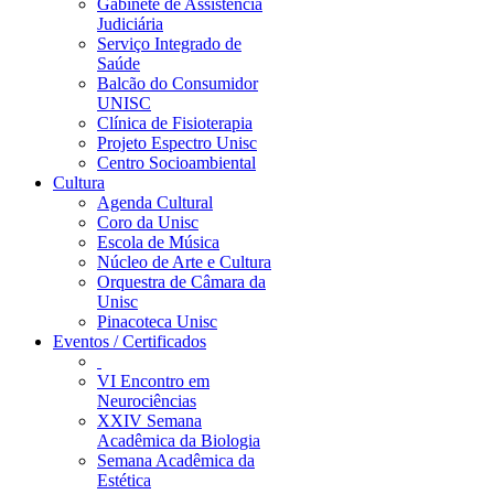
Gabinete de Assistência
Judiciária
Serviço Integrado de
Saúde
Balcão do Consumidor
UNISC
Clínica de Fisioterapia
Projeto Espectro Unisc
Centro Socioambiental
Cultura
Agenda Cultural
Coro da Unisc
Escola de Música
Núcleo de Arte e Cultura
Orquestra de Câmara da
Unisc
Pinacoteca Unisc
Eventos / Certificados
VI Encontro em
Neurociências
XXIV Semana
Acadêmica da Biologia
Semana Acadêmica da
Estética