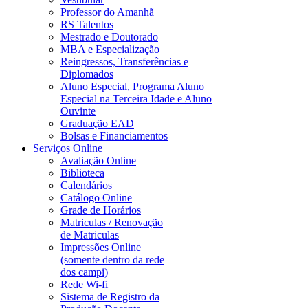
Professor do Amanhã
RS Talentos
Mestrado e Doutorado
MBA e Especialização
Reingressos, Transferências e
Diplomados
Aluno Especial, Programa Aluno
Especial na Terceira Idade e Aluno
Ouvinte
Graduação EAD
Bolsas e Financiamentos
Serviços Online
Avaliação Online
Biblioteca
Calendários
Catálogo Online
Grade de Horários
Matriculas / Renovação
de Matriculas
Impressões Online
(somente dentro da rede
dos campi)
Rede Wi-fi
Sistema de Registro da