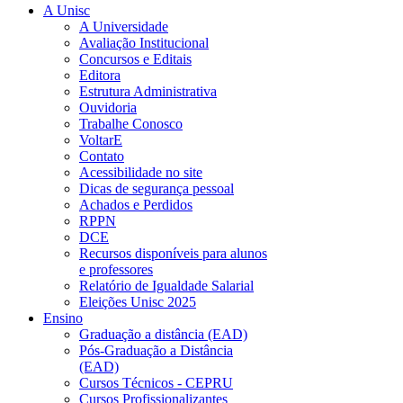
A Unisc
A Universidade
Avaliação Institucional
Concursos e Editais
Editora
Estrutura Administrativa
Ouvidoria
Trabalhe Conosco
VoltarE
Contato
Acessibilidade no site
Dicas de segurança pessoal
Achados e Perdidos
RPPN
DCE
Recursos disponíveis para alunos
e professores
Relatório de Igualdade Salarial
Eleições Unisc 2025
Ensino
Graduação a distância (EAD)
Pós-Graduação a Distância
(EAD)
Cursos Técnicos - CEPRU
Cursos Profissionalizantes