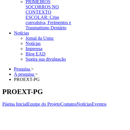
PRIMEIROS
SOCORROS NO
CONTEXTO
ESCOLAR: Crise
convulsiva, Ferimentos e
Traumatismo Dentário
Notícias
Jornal da Unisc
Notícias
Imprensa
Blog EAD
Sugira sua divulgação
Pesquisa
>
A pesquisa
>
PROEXT-PG
PROEXT-PG
Página Inicial
Equipe do Projeto
Contatos
Notícias
Eventos