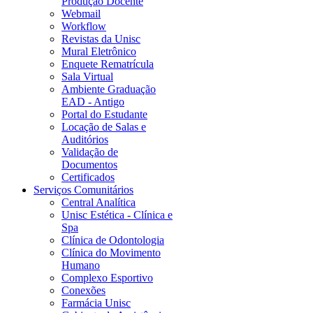
Produção Docente
Webmail
Workflow
Revistas da Unisc
Mural Eletrônico
Enquete Rematrícula
Sala Virtual
Ambiente Graduação
EAD - Antigo
Portal do Estudante
Locação de Salas e
Auditórios
Validação de
Documentos
Certificados
Serviços Comunitários
Central Analítica
Unisc Estética - Clínica e
Spa
Clínica de Odontologia
Clínica do Movimento
Humano
Complexo Esportivo
Conexões
Farmácia Unisc