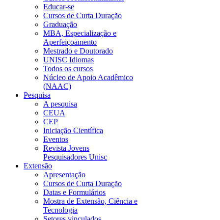
Educar-se
Cursos de Curta Duração
Graduação
MBA, Especialização e
Aperfeiçoamento
Mestrado e Doutorado
UNISC Idiomas
Todos os cursos
Núcleo de Apoio Acadêmico
(NAAC)
Pesquisa
A pesquisa
CEUA
CEP
Iniciação Científica
Eventos
Revista Jovens
Pesquisadores Unisc
Extensão
Apresentação
Cursos de Curta Duração
Datas e Formulários
Mostra de Extensão, Ciência e
Tecnologia
Setores vinculados