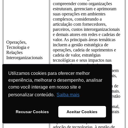
compreender como organizações
estruturam, gerenciam e aprimoram
suas operações em ambientes
complexos, considerando a
articulação com fornecedores,
parceiros, custos interorganizacionais
e demais atores em redes e cadeias de
valor. As principais áreas temáticas
Operações,
incluem a gestão estratégica de
Tecnologia e
operações, cadeia de suprimentos e
Relações
cadeia de valor, estratégias
Interorganizacionais
tecnológicas e seus impactos nas
organizações, uso de dados e
analytics na gestão operacional, bem
Utilizamos cookies para oferecer melhor
Utilizamos cookies para oferecer melhor
como relações interorganizacionais,
experiência, melhorar o desempenho, analisar
experiência, melhorar o desempenho, analisar
redes e cadeias produtivas,
aglomerações produtivas, tomada de
como você interage em nosso site e
como você interage em nosso site e
decisão e custos intraorganizacionais.
personalizar conteúdo.
personalizar conteúdo.
Saiba mais
Saiba mais
Contempla, ainda, a análise da gestão
de pessoas e liderança nas
organizações, cultura organizacional,
aspectos comportamentais e culturais
Recusar Cookies
Recusar Cookies
Aceitar Cookies
Aceitar Cookies
associados às operações,
especialmente no que se refere à
adoção de tecnologias, à gestão de