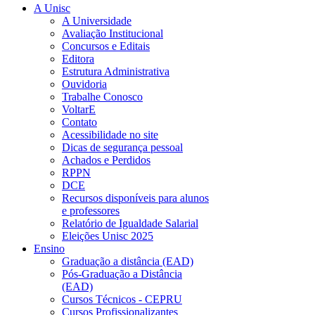
A Unisc
A Universidade
Avaliação Institucional
Concursos e Editais
Editora
Estrutura Administrativa
Ouvidoria
Trabalhe Conosco
VoltarE
Contato
Acessibilidade no site
Dicas de segurança pessoal
Achados e Perdidos
RPPN
DCE
Recursos disponíveis para alunos
e professores
Relatório de Igualdade Salarial
Eleições Unisc 2025
Ensino
Graduação a distância (EAD)
Pós-Graduação a Distância
(EAD)
Cursos Técnicos - CEPRU
Cursos Profissionalizantes