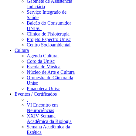
Gabinete de Assistência
Judiciária
Serviço Integrado de
Saúde
Balcão do Consumidor
UNISC
Clínica de Fisioterapia
Projeto Espectro Unisc
Centro Socioambiental
Cultura
Agenda Cultural
Coro da Unisc
Escola de Música
Núcleo de Arte e Cultura
Orquestra de Câmara da
Unisc
Pinacoteca Unisc
Eventos / Certificados
VI Encontro em
Neurociências
XXIV Semana
Acadêmica da Biologia
Semana Acadêmica da
Estética