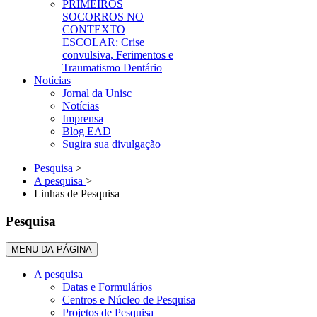
PRIMEIROS
SOCORROS NO
CONTEXTO
ESCOLAR: Crise
convulsiva, Ferimentos e
Traumatismo Dentário
Notícias
Jornal da Unisc
Notícias
Imprensa
Blog EAD
Sugira sua divulgação
Pesquisa
>
A pesquisa
>
Linhas de Pesquisa
Pesquisa
MENU DA PÁGINA
A pesquisa
Datas e Formulários
Centros e Núcleo de Pesquisa
Projetos de Pesquisa