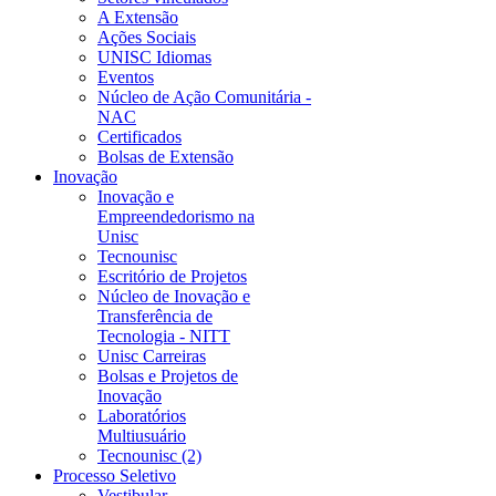
A Extensão
Ações Sociais
UNISC Idiomas
Eventos
Núcleo de Ação Comunitária -
NAC
Certificados
Bolsas de Extensão
Inovação
Inovação e
Empreendedorismo na
Unisc
Tecnounisc
Escritório de Projetos
Núcleo de Inovação e
Transferência de
Tecnologia - NITT
Unisc Carreiras
Bolsas e Projetos de
Inovação
Laboratórios
Multiusuário
Tecnounisc (2)
Processo Seletivo
Vestibular