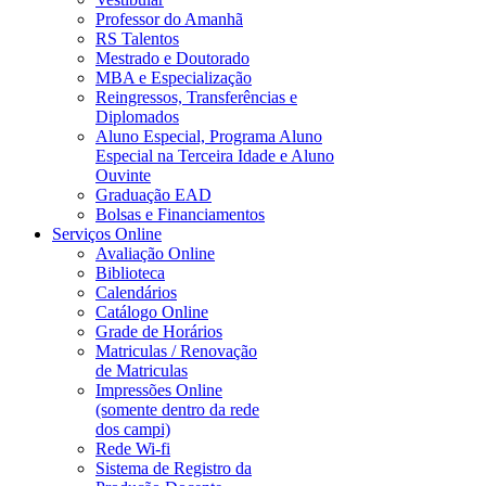
Professor do Amanhã
RS Talentos
Mestrado e Doutorado
MBA e Especialização
Reingressos, Transferências e
Diplomados
Aluno Especial, Programa Aluno
Especial na Terceira Idade e Aluno
Ouvinte
Graduação EAD
Bolsas e Financiamentos
Serviços Online
Avaliação Online
Biblioteca
Calendários
Catálogo Online
Grade de Horários
Matriculas / Renovação
de Matriculas
Impressões Online
(somente dentro da rede
dos campi)
Rede Wi-fi
Sistema de Registro da