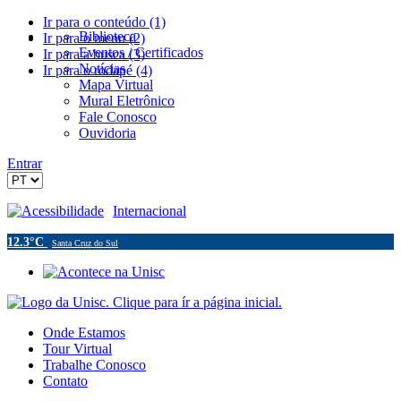
Ir para o conteúdo (1)
Biblioteca
Ir para o menu (2)
Eventos / Certificados
Ir para a busca (3)
Notícias
Ir para o rodapé (4)
Mapa Virtual
Mural Eletrônico
Fale Conosco
Ouvidoria
Entrar
Acessibilidade
Internacional
12.3°C
Santa Cruz do Sul
Onde Estamos
Tour Virtual
Trabalhe Conosco
Contato