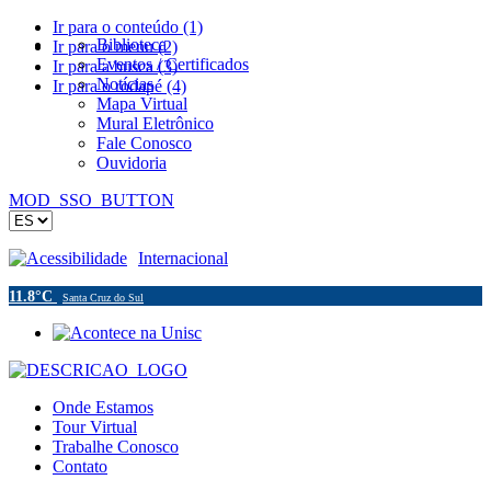
Ir para o conteúdo (1)
Biblioteca
Ir para o menu (2)
Eventos / Certificados
Ir para a busca (3)
Notícias
Ir para o rodapé (4)
Mapa Virtual
Mural Eletrônico
Fale Conosco
Ouvidoria
MOD_SSO_BUTTON
Acessibilidade
Internacional
11.8°C
Santa Cruz do Sul
Onde Estamos
Tour Virtual
Trabalhe Conosco
Contato