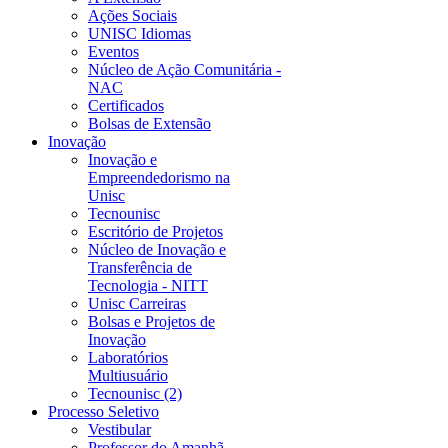
Ações Sociais
UNISC Idiomas
Eventos
Núcleo de Ação Comunitária -
NAC
Certificados
Bolsas de Extensão
Inovação
Inovação e
Empreendedorismo na
Unisc
Tecnounisc
Escritório de Projetos
Núcleo de Inovação e
Transferência de
Tecnologia - NITT
Unisc Carreiras
Bolsas e Projetos de
Inovação
Laboratórios
Multiusuário
Tecnounisc (2)
Processo Seletivo
Vestibular
Professor do Amanhã