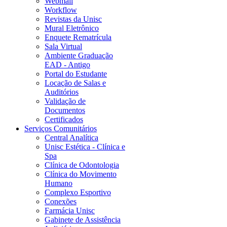
Webmail
Workflow
Revistas da Unisc
Mural Eletrônico
Enquete Rematrícula
Sala Virtual
Ambiente Graduação
EAD - Antigo
Portal do Estudante
Locação de Salas e
Auditórios
Validação de
Documentos
Certificados
Serviços Comunitários
Central Analítica
Unisc Estética - Clínica e
Spa
Clínica de Odontologia
Clínica do Movimento
Humano
Complexo Esportivo
Conexões
Farmácia Unisc
Gabinete de Assistência