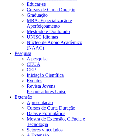
Educar-se
Cursos de Curta Duração
Graduação
MBA, Especialização e
Aperfeiçoamento
Mestrado e Doutorado
UNISC Idiomas
Núcleo de Apoio Acadêmico
(NAAC)
Pesquisa
A pesquisa
CEUA
CEP
Iniciação Científica
Eventos
Revista Jovens
Pesquisadores Unisc
Extensão
Apresentação
Cursos de Curta Duração
Datas e Formulários
Mostra de Extensão, Ciência e
Tecnologia
Setores vinculados
A Extensão