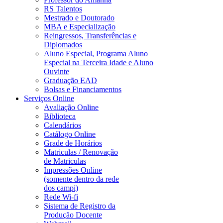
RS Talentos
Mestrado e Doutorado
MBA e Especialização
Reingressos, Transferências e
Diplomados
Aluno Especial, Programa Aluno
Especial na Terceira Idade e Aluno
Ouvinte
Graduação EAD
Bolsas e Financiamentos
Serviços Online
Avaliação Online
Biblioteca
Calendários
Catálogo Online
Grade de Horários
Matriculas / Renovação
de Matriculas
Impressões Online
(somente dentro da rede
dos campi)
Rede Wi-fi
Sistema de Registro da
Produção Docente