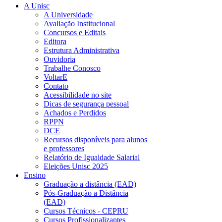
A Unisc
A Universidade
Avaliação Institucional
Concursos e Editais
Editora
Estrutura Administrativa
Ouvidoria
Trabalhe Conosco
VoltarE
Contato
Acessibilidade no site
Dicas de segurança pessoal
Achados e Perdidos
RPPN
DCE
Recursos disponíveis para alunos
e professores
Relatório de Igualdade Salarial
Eleições Unisc 2025
Ensino
Graduação a distância (EAD)
Pós-Graduação a Distância
(EAD)
Cursos Técnicos - CEPRU
Cursos Profissionalizantes