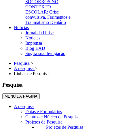
SOCORROS NO
CONTEXTO
ESCOLAR: Crise
convulsiva, Ferimentos e
Traumatismo Dentário
Notícias
Jornal da Unisc
Notícias
Imprensa
Blog EAD
Sugira sua divulgação
Pesquisa
>
A pesquisa
>
Linhas de Pesquisa
Pesquisa
MENU DA PÁGINA
A pesquisa
Datas e Formulários
Centros e Núcleo de Pesquisa
Projetos de Pesquisa
Projetos de Pesquisa