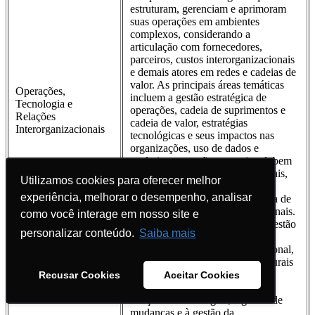
estruturam, gerenciam e aprimoram
suas operações em ambientes
complexos, considerando a
articulação com fornecedores,
parceiros, custos interorganizacionais
e demais atores em redes e cadeias de
valor. As principais áreas temáticas
Operações,
incluem a gestão estratégica de
Tecnologia e
operações, cadeia de suprimentos e
Relações
cadeia de valor, estratégias
Interorganizacionais
tecnológicas e seus impactos nas
organizações, uso de dados e
analytics na gestão operacional, bem
como relações interorganizacionais,
Utilizamos cookies para oferecer melhor
Utilizamos cookies para oferecer melhor
redes e cadeias produtivas,
experiência, melhorar o desempenho, analisar
experiência, melhorar o desempenho, analisar
aglomerações produtivas, tomada de
decisão e custos intraorganizacionais.
como você interage em nosso site e
como você interage em nosso site e
Contempla, ainda, a análise da gestão
personalizar conteúdo.
personalizar conteúdo.
Saiba mais
Saiba mais
de pessoas e liderança nas
organizações, cultura organizacional,
aspectos comportamentais e culturais
associados às operações,
Recusar Cookies
Recusar Cookies
Aceitar Cookies
Aceitar Cookies
especialmente no que se refere à
adoção de tecnologias, à gestão de
mudanças e à gestão da