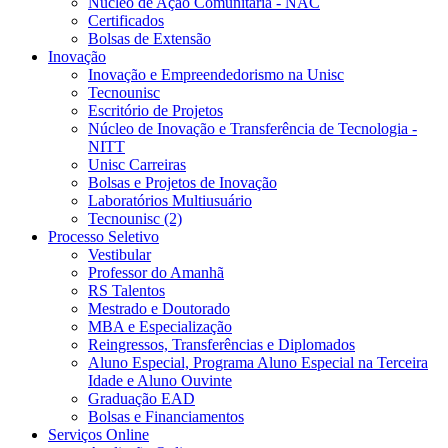
Núcleo de Ação Comunitária - NAC
Certificados
Bolsas de Extensão
Inovação
Inovação e Empreendedorismo na Unisc
Tecnounisc
Escritório de Projetos
Núcleo de Inovação e Transferência de Tecnologia -
NITT
Unisc Carreiras
Bolsas e Projetos de Inovação
Laboratórios Multiusuário
Tecnounisc (2)
Processo Seletivo
Vestibular
Professor do Amanhã
RS Talentos
Mestrado e Doutorado
MBA e Especialização
Reingressos, Transferências e Diplomados
Aluno Especial, Programa Aluno Especial na Terceira
Idade e Aluno Ouvinte
Graduação EAD
Bolsas e Financiamentos
Serviços Online