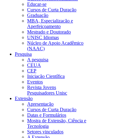
Educar-se
Cursos de Curta Duração
Graduação
MBA, Especialização e
Aperfeiçoamento
Mestrado e Doutorado
UNISC Idiomas
Núcleo de Apoio Acadêmico
(NAAC)
Pesquisa
A pesquisa
CEUA
CEP
Iniciação Científica
Eventos
Revista Jovens
Pesquisadores Unisc
Extensão
Apresentação
Cursos de Curta Duração
Datas e Formulários
Mostra de Extensão, Ciência e
Tecnologia
Setores vinculados
A Extensão