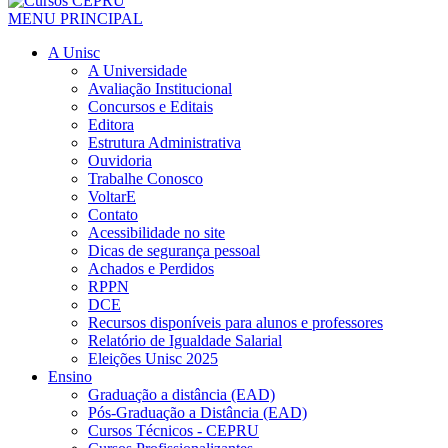
MENU PRINCIPAL
A Unisc
A Universidade
Avaliação Institucional
Concursos e Editais
Editora
Estrutura Administrativa
Ouvidoria
Trabalhe Conosco
VoltarE
Contato
Acessibilidade no site
Dicas de segurança pessoal
Achados e Perdidos
RPPN
DCE
Recursos disponíveis para alunos e professores
Relatório de Igualdade Salarial
Eleições Unisc 2025
Ensino
Graduação a distância (EAD)
Pós-Graduação a Distância (EAD)
Cursos Técnicos - CEPRU