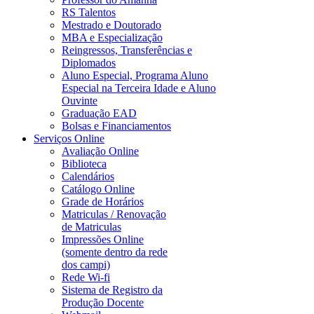
RS Talentos
Mestrado e Doutorado
MBA e Especialização
Reingressos, Transferências e
Diplomados
Aluno Especial, Programa Aluno
Especial na Terceira Idade e Aluno
Ouvinte
Graduação EAD
Bolsas e Financiamentos
Serviços Online
Avaliação Online
Biblioteca
Calendários
Catálogo Online
Grade de Horários
Matriculas / Renovação
de Matriculas
Impressões Online
(somente dentro da rede
dos campi)
Rede Wi-fi
Sistema de Registro da
Produção Docente