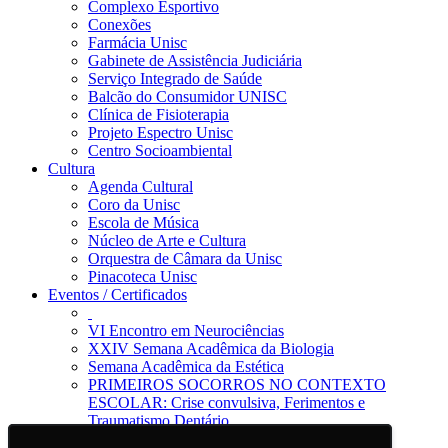
Complexo Esportivo
Conexões
Farmácia Unisc
Gabinete de Assistência Judiciária
Serviço Integrado de Saúde
Balcão do Consumidor UNISC
Clínica de Fisioterapia
Projeto Espectro Unisc
Centro Socioambiental
Cultura
Agenda Cultural
Coro da Unisc
Escola de Música
Núcleo de Arte e Cultura
Orquestra de Câmara da Unisc
Pinacoteca Unisc
Eventos / Certificados
VI Encontro em Neurociências
XXIV Semana Acadêmica da Biologia
Semana Acadêmica da Estética
PRIMEIROS SOCORROS NO CONTEXTO
ESCOLAR: Crise convulsiva, Ferimentos e
Traumatismo Dentário
Notícias