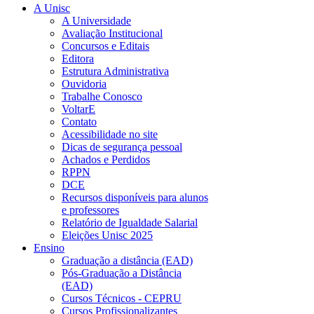
A Unisc
A Universidade
Avaliação Institucional
Concursos e Editais
Editora
Estrutura Administrativa
Ouvidoria
Trabalhe Conosco
VoltarE
Contato
Acessibilidade no site
Dicas de segurança pessoal
Achados e Perdidos
RPPN
DCE
Recursos disponíveis para alunos
e professores
Relatório de Igualdade Salarial
Eleições Unisc 2025
Ensino
Graduação a distância (EAD)
Pós-Graduação a Distância
(EAD)
Cursos Técnicos - CEPRU
Cursos Profissionalizantes