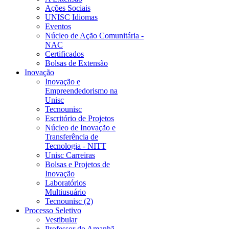
Ações Sociais
UNISC Idiomas
Eventos
Núcleo de Ação Comunitária -
NAC
Certificados
Bolsas de Extensão
Inovação
Inovação e
Empreendedorismo na
Unisc
Tecnounisc
Escritório de Projetos
Núcleo de Inovação e
Transferência de
Tecnologia - NITT
Unisc Carreiras
Bolsas e Projetos de
Inovação
Laboratórios
Multiusuário
Tecnounisc (2)
Processo Seletivo
Vestibular
Professor do Amanhã