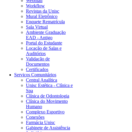
Webmail
Workflow
Revistas da Unisc
Mural Eletrônico
Enquete Rematrícula
Sala Virtual
Ambiente Graduação
EAD - Antigo
Portal do Estudante
Locação de Salas e
Auditórios
Validação de
Documentos
Certificados
Serviços Comunitários
Central Analítica
Unisc Estética - Clínica e
Spa
Clínica de Odontologia
Clínica do Movimento
Humano
Complexo Esportivo
Conexões
Farmácia Unisc
Gabinete de Assistência