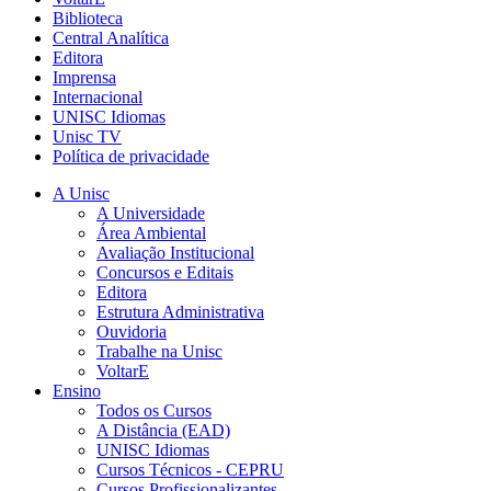
Biblioteca
Central Analítica
Editora
Imprensa
Internacional
UNISC Idiomas
Unisc TV
Política de privacidade
A Unisc
A Universidade
Área Ambiental
Avaliação Institucional
Concursos e Editais
Editora
Estrutura Administrativa
Ouvidoria
Trabalhe na Unisc
VoltarE
Ensino
Todos os Cursos
A Distância (EAD)
UNISC Idiomas
Cursos Técnicos - CEPRU
Cursos Profissionalizantes