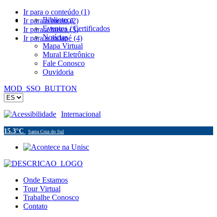
Ir para o conteúdo (1)
Biblioteca
Ir para o menu (2)
Eventos / Certificados
Ir para a busca (3)
Notícias
Ir para o rodapé (4)
Mapa Virtual
Mural Eletrônico
Fale Conosco
Ouvidoria
MOD_SSO_BUTTON
Acessibilidade
Internacional
15.3°C
Santa Cruz do Sul
Onde Estamos
Tour Virtual
Trabalhe Conosco
Contato