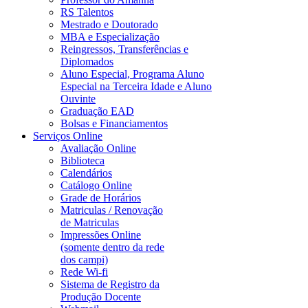
RS Talentos
Mestrado e Doutorado
MBA e Especialização
Reingressos, Transferências e
Diplomados
Aluno Especial, Programa Aluno
Especial na Terceira Idade e Aluno
Ouvinte
Graduação EAD
Bolsas e Financiamentos
Serviços Online
Avaliação Online
Biblioteca
Calendários
Catálogo Online
Grade de Horários
Matriculas / Renovação
de Matriculas
Impressões Online
(somente dentro da rede
dos campi)
Rede Wi-fi
Sistema de Registro da
Produção Docente