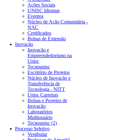
Ações Sociais
UNISC Idiomas
Eventos
Núcleo de Ação Comunitária -
NAC
Certificados
Bolsas de Extensão
Inovação
Inovação e
Empreendedorismo na
Unisc
Tecnounisc
Escritório de Projetos
Núcleo de Inovação e
Transferência de
Tecnologia - NITT
Unisc Carreiras
Bolsas e Projetos de
Inovação
Laboratórios
Multiusuário
Tecnounisc (2)
Processo Seletivo
Vestibular
Professor do Amanhã