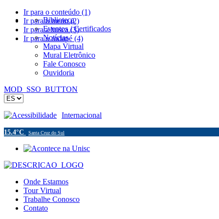
Ir para o conteúdo (1)
Biblioteca
Ir para o menu (2)
Eventos / Certificados
Ir para a busca (3)
Notícias
Ir para o rodapé (4)
Mapa Virtual
Mural Eletrônico
Fale Conosco
Ouvidoria
MOD_SSO_BUTTON
Acessibilidade
Internacional
15.4°C
Santa Cruz do Sul
Onde Estamos
Tour Virtual
Trabalhe Conosco
Contato