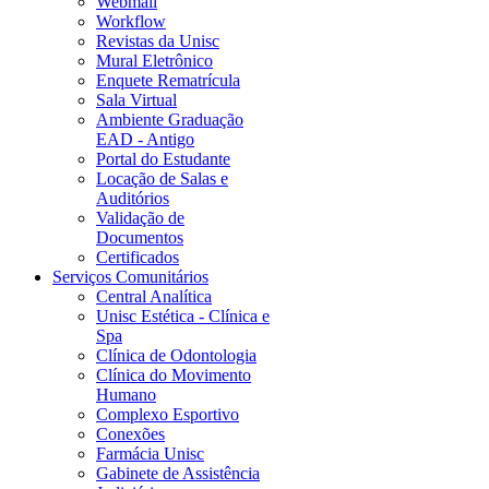
Webmail
Workflow
Revistas da Unisc
Mural Eletrônico
Enquete Rematrícula
Sala Virtual
Ambiente Graduação
EAD - Antigo
Portal do Estudante
Locação de Salas e
Auditórios
Validação de
Documentos
Certificados
Serviços Comunitários
Central Analítica
Unisc Estética - Clínica e
Spa
Clínica de Odontologia
Clínica do Movimento
Humano
Complexo Esportivo
Conexões
Farmácia Unisc
Gabinete de Assistência