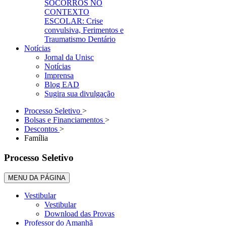
SOCORROS NO
CONTEXTO
ESCOLAR: Crise
convulsiva, Ferimentos e
Traumatismo Dentário
Notícias
Jornal da Unisc
Notícias
Imprensa
Blog EAD
Sugira sua divulgação
Processo Seletivo
>
Bolsas e Financiamentos
>
Descontos
>
Família
Processo Seletivo
MENU DA PÁGINA
Vestibular
Vestibular
Download das Provas
Professor do Amanhã