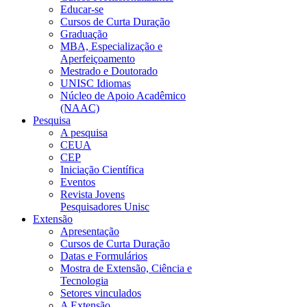
Educar-se
Cursos de Curta Duração
Graduação
MBA, Especialização e
Aperfeiçoamento
Mestrado e Doutorado
UNISC Idiomas
Núcleo de Apoio Acadêmico
(NAAC)
Pesquisa
A pesquisa
CEUA
CEP
Iniciação Científica
Eventos
Revista Jovens
Pesquisadores Unisc
Extensão
Apresentação
Cursos de Curta Duração
Datas e Formulários
Mostra de Extensão, Ciência e
Tecnologia
Setores vinculados
A Extensão