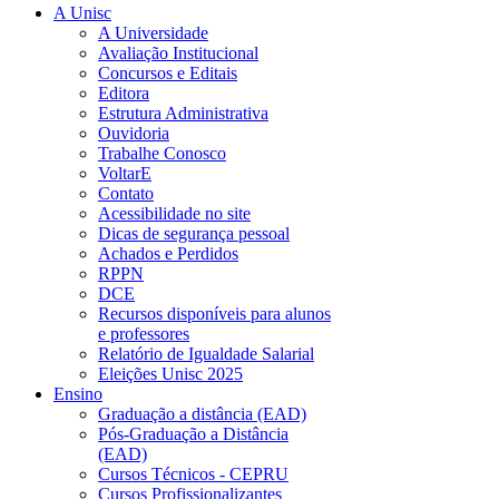
A Unisc
A Universidade
Avaliação Institucional
Concursos e Editais
Editora
Estrutura Administrativa
Ouvidoria
Trabalhe Conosco
VoltarE
Contato
Acessibilidade no site
Dicas de segurança pessoal
Achados e Perdidos
RPPN
DCE
Recursos disponíveis para alunos
e professores
Relatório de Igualdade Salarial
Eleições Unisc 2025
Ensino
Graduação a distância (EAD)
Pós-Graduação a Distância
(EAD)
Cursos Técnicos - CEPRU
Cursos Profissionalizantes