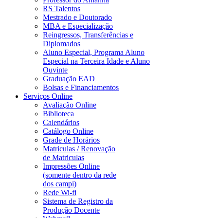
RS Talentos
Mestrado e Doutorado
MBA e Especialização
Reingressos, Transferências e
Diplomados
Aluno Especial, Programa Aluno
Especial na Terceira Idade e Aluno
Ouvinte
Graduação EAD
Bolsas e Financiamentos
Serviços Online
Avaliação Online
Biblioteca
Calendários
Catálogo Online
Grade de Horários
Matriculas / Renovação
de Matriculas
Impressões Online
(somente dentro da rede
dos campi)
Rede Wi-fi
Sistema de Registro da
Produção Docente