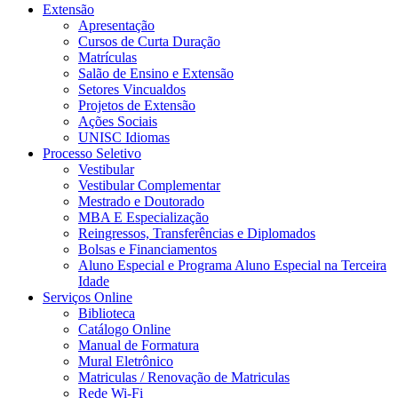
Extensão
Apresentação
Cursos de Curta Duração
Matrículas
Salão de Ensino e Extensão
Setores Vincualdos
Projetos de Extensão
Ações Sociais
UNISC Idiomas
Processo Seletivo
Vestibular
Vestibular Complementar
Mestrado e Doutorado
MBA E Especialização
Reingressos, Transferências e Diplomados
Bolsas e Financiamentos
Aluno Especial e Programa Aluno Especial na Terceira
Idade
Serviços Online
Biblioteca
Catálogo Online
Manual de Formatura
Mural Eletrônico
Matriculas / Renovação de Matriculas
Rede Wi-Fi