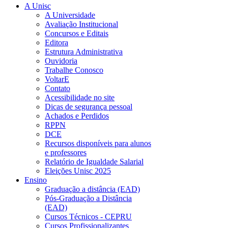
A Unisc
A Universidade
Avaliação Institucional
Concursos e Editais
Editora
Estrutura Administrativa
Ouvidoria
Trabalhe Conosco
VoltarE
Contato
Acessibilidade no site
Dicas de segurança pessoal
Achados e Perdidos
RPPN
DCE
Recursos disponíveis para alunos
e professores
Relatório de Igualdade Salarial
Eleições Unisc 2025
Ensino
Graduação a distância (EAD)
Pós-Graduação a Distância
(EAD)
Cursos Técnicos - CEPRU
Cursos Profissionalizantes