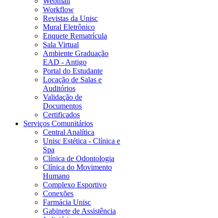
Webmail
Workflow
Revistas da Unisc
Mural Eletrônico
Enquete Rematrícula
Sala Virtual
Ambiente Graduação
EAD - Antigo
Portal do Estudante
Locação de Salas e
Auditórios
Validação de
Documentos
Certificados
Serviços Comunitários
Central Analítica
Unisc Estética - Clínica e
Spa
Clínica de Odontologia
Clínica do Movimento
Humano
Complexo Esportivo
Conexões
Farmácia Unisc
Gabinete de Assistência