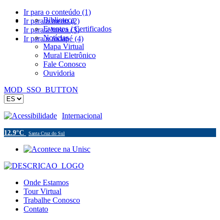
Ir para o conteúdo (1)
Biblioteca
Ir para o menu (2)
Eventos / Certificados
Ir para a busca (3)
Notícias
Ir para o rodapé (4)
Mapa Virtual
Mural Eletrônico
Fale Conosco
Ouvidoria
MOD_SSO_BUTTON
Acessibilidade
Internacional
12.9°C
Santa Cruz do Sul
Onde Estamos
Tour Virtual
Trabalhe Conosco
Contato