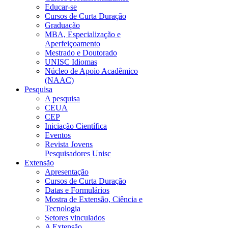
Educar-se
Cursos de Curta Duração
Graduação
MBA, Especialização e
Aperfeiçoamento
Mestrado e Doutorado
UNISC Idiomas
Núcleo de Apoio Acadêmico
(NAAC)
Pesquisa
A pesquisa
CEUA
CEP
Iniciação Científica
Eventos
Revista Jovens
Pesquisadores Unisc
Extensão
Apresentação
Cursos de Curta Duração
Datas e Formulários
Mostra de Extensão, Ciência e
Tecnologia
Setores vinculados
A Extensão