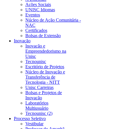
Ações Sociais
UNISC Idiomas
Eventos
Núcleo de Ação Comunitária -
NAC
Certificados
Bolsas de Extensão
Inovação
Inovação e
Empreendedorismo na
Unisc
Tecnounisc
Escritório de Projetos
Núcleo de Inovação e
Transferência de
Tecnologia - NITT
Unisc Carreiras
Bolsas e Projetos de
Inovação
Laboratórios
Multiusuário
Tecnounisc (2)
Processo Seletivo
Vestibular
Professor do Amanhã