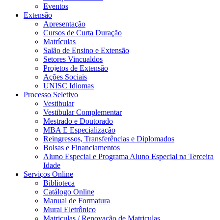
Eventos
Extensão
Apresentação
Cursos de Curta Duração
Matrículas
Salão de Ensino e Extensão
Setores Vincualdos
Projetos de Extensão
Ações Sociais
UNISC Idiomas
Processo Seletivo
Vestibular
Vestibular Complementar
Mestrado e Doutorado
MBA E Especialização
Reingressos, Transferências e Diplomados
Bolsas e Financiamentos
Aluno Especial e Programa Aluno Especial na Terceira
Idade
Serviços Online
Biblioteca
Catálogo Online
Manual de Formatura
Mural Eletrônico
Matriculas / Renovação de Matriculas