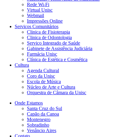
Rede Wi-Fi
Virtual Unisc
Webmail
Impressões Online
Serviços Comunitários
Clinica de Fisioterapia
Clinica de Odontologia
Serviço Integrado de Saúde
Gabinete de Assistência Judiciária
Farmácia Unisc
Clínica de Estética e Cosmética
Cultura
Agenda Cultural
Coro da Unisc
Escola de Música
Núcleo de Arte e Cultura
Orquestra de Câmara da Unisc
Onde Estamos
Santa Cruz do Sul
Capão da Canoa
Montenegro
Sobradinho
Venâncio Aires
Contato