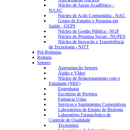
Núcleo de Apoio Acadêmico –
NAAC
Núcleo de Ação Comunitária - NAC
Grupo de Estudos e Pesquisa em
Saúde - GEPS
Núcleo de Gestão Pública - NGP
Núcleo de Pesquisa Social - NUPES
Núcleo de Inovação e Transferência
de Tecnologia - NITT
Pró-Reitorias
Reitoria
Setores
Apresentação Setores
Áudio e Vídeo
Núcleo de Relacionamento com o
Estudante (NRE)
Engenharia
Escritório de Projetos
Farmácia Unisc
Serviços e Suprimentos Corporativos
Laboratórios de Ensino de Biologia
Laboratório Farmacêutico de
Controle de Qualidade
Tecnounisc