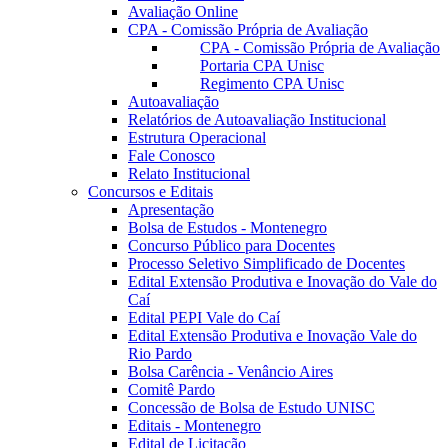
Avaliação Online
CPA - Comissão Própria de Avaliação
CPA - Comissão Própria de Avaliação
Portaria CPA Unisc
Regimento CPA Unisc
Autoavaliação
Relatórios de Autoavaliação Institucional
Estrutura Operacional
Fale Conosco
Relato Institucional
Concursos e Editais
Apresentação
Bolsa de Estudos - Montenegro
Concurso Público para Docentes
Processo Seletivo Simplificado de Docentes
Edital Extensão Produtiva e Inovação do Vale do
Caí
Edital PEPI Vale do Caí
Edital Extensão Produtiva e Inovação Vale do
Rio Pardo
Bolsa Carência - Venâncio Aires
Comitê Pardo
Concessão de Bolsa de Estudo UNISC
Editais - Montenegro
Edital de Licitação