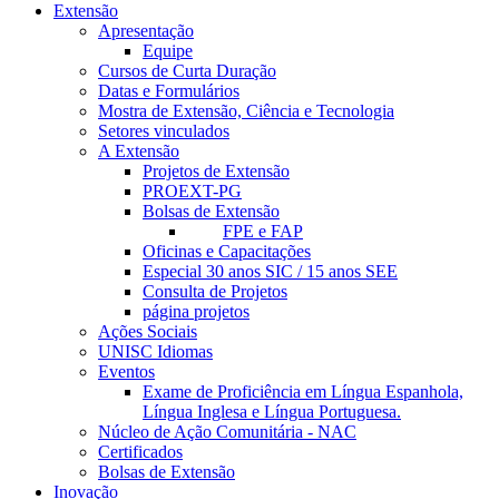
Extensão
Apresentação
Equipe
Cursos de Curta Duração
Datas e Formulários
Mostra de Extensão, Ciência e Tecnologia
Setores vinculados
A Extensão
Projetos de Extensão
PROEXT-PG
Bolsas de Extensão
FPE e FAP
Oficinas e Capacitações
Especial 30 anos SIC / 15 anos SEE
Consulta de Projetos
página projetos
Ações Sociais
UNISC Idiomas
Eventos
Exame de Proficiência em Língua Espanhola,
Língua Inglesa e Língua Portuguesa.
Núcleo de Ação Comunitária - NAC
Certificados
Bolsas de Extensão
Inovação