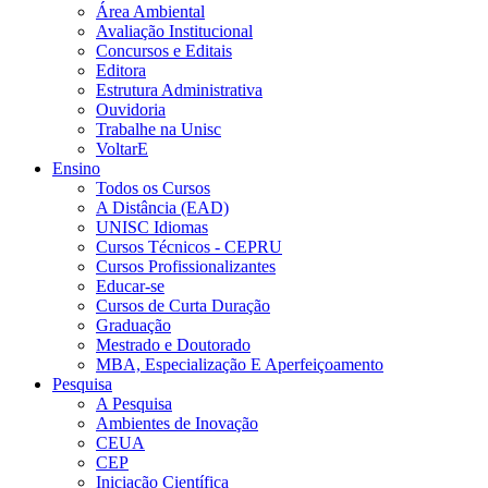
Área Ambiental
Avaliação Institucional
Concursos e Editais
Editora
Estrutura Administrativa
Ouvidoria
Trabalhe na Unisc
VoltarE
Ensino
Todos os Cursos
A Distância (EAD)
UNISC Idiomas
Cursos Técnicos - CEPRU
Cursos Profissionalizantes
Educar-se
Cursos de Curta Duração
Graduação
Mestrado e Doutorado
MBA, Especialização E Aperfeiçoamento
Pesquisa
A Pesquisa
Ambientes de Inovação
CEUA
CEP
Iniciação Científica