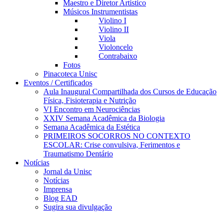
Maestro e Diretor Artístico
Músicos Instrumentistas
Violino I
Violino II
Viola
Violoncelo
Contrabaixo
Fotos
Pinacoteca Unisc
Eventos / Certificados
Aula Inaugural Compartilhada dos Cursos de Educação
Física, Fisioterapia e Nutrição
VI Encontro em Neurociências
XXIV Semana Acadêmica da Biologia
Semana Acadêmica da Estética
PRIMEIROS SOCORROS NO CONTEXTO
ESCOLAR: Crise convulsiva, Ferimentos e
Traumatismo Dentário
Notícias
Jornal da Unisc
Notícias
Imprensa
Blog EAD
Sugira sua divulgação