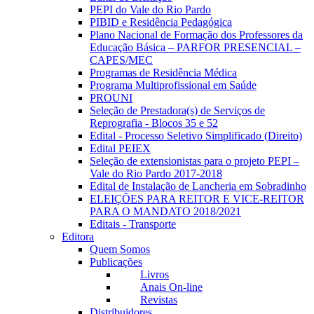
PEPI do Vale do Rio Pardo
PIBID e Residência Pedagógica
Plano Nacional de Formação dos Professores da
Educação Básica – PARFOR PRESENCIAL –
CAPES/MEC
Programas de Residência Médica
Programa Multiprofissional em Saúde
PROUNI
Seleção de Prestadora(s) de Serviços de
Reprografia - Blocos 35 e 52
Edital - Processo Seletivo Simplificado (Direito)
Edital PEIEX
Seleção de extensionistas para o projeto PEPI –
Vale do Rio Pardo 2017-2018
Edital de Instalação de Lancheria em Sobradinho
ELEIÇÕES PARA REITOR E VICE-REITOR
PARA O MANDATO 2018/2021
Editais - Transporte
Editora
Quem Somos
Publicações
Livros
Anais On-line
Revistas
Distribuidores