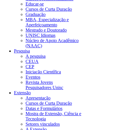
Educar-se
Cursos de Curta Duração
Graduação
MBA, Especialização e
Aperfeiçoamento
Mestrado e Doutorado
UNISC Idiomas
Núcleo de Apoio Acadêmico
(NAAC)
Pesquisa
A pesquisa
CEUA
CEP
Iniciação Científica
Eventos
Revista Jovens
Pesquisadores Unisc
Extensão
Apresentação
Cursos de Curta Duração
Datas e Formulários
Mostra de Extensão, Ciência e
Tecnologia
Setores vinculados
A Extensão