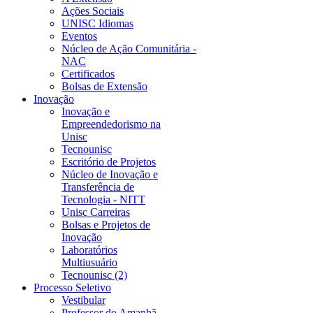
Ações Sociais
UNISC Idiomas
Eventos
Núcleo de Ação Comunitária -
NAC
Certificados
Bolsas de Extensão
Inovação
Inovação e
Empreendedorismo na
Unisc
Tecnounisc
Escritório de Projetos
Núcleo de Inovação e
Transferência de
Tecnologia - NITT
Unisc Carreiras
Bolsas e Projetos de
Inovação
Laboratórios
Multiusuário
Tecnounisc (2)
Processo Seletivo
Vestibular
Professor do Amanhã