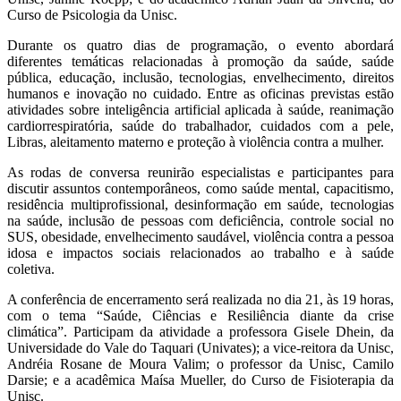
Curso de Psicologia da Unisc.
Durante os quatro dias de programação, o evento abordará
diferentes temáticas relacionadas à promoção da saúde, saúde
pública, educação, inclusão, tecnologias, envelhecimento, direitos
humanos e inovação no cuidado. Entre as oficinas previstas estão
atividades sobre inteligência artificial aplicada à saúde, reanimação
cardiorrespiratória, saúde do trabalhador, cuidados com a pele,
Libras, aleitamento materno e proteção à violência contra a mulher.
As rodas de conversa reunirão especialistas e participantes para
discutir assuntos contemporâneos, como saúde mental, capacitismo,
residência multiprofissional, desinformação em saúde, tecnologias
na saúde, inclusão de pessoas com deficiência, controle social no
SUS, obesidade, envelhecimento saudável, violência contra a pessoa
idosa e impactos sociais relacionados ao trabalho e à saúde
coletiva.
A conferência de encerramento será realizada no dia 21, às 19 horas,
com o tema “Saúde, Ciências e Resiliência diante da crise
climática”. Participam da atividade a professora Gisele Dhein, da
Universidade do Vale do Taquari (Univates); a vice-reitora da Unisc,
Andréia Rosane de Moura Valim; o professor da Unisc, Camilo
Darsie; e a acadêmica Maísa Mueller, do Curso de Fisioterapia da
Unisc.