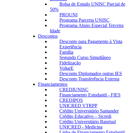
Bolsa de Estudo UNISC Parcial de
50%
PROUNI
Programa Parceria UNISC
Programa Aluno Especial Terceira
Idade
Descontos
Desconto para Pagamento à Vista
Experiência
Família
Segundo Curso Simultâneo
Fidelização
VoltarE
Desconto Diplomados outras IES
Desconto Transferência Externa
Financiamentos
CREDIUNISC
Financiamento Estudantil - FIES
CREDIPOS
UNICRED VTRPP
Crédito Universitário Santander
Crédito Educativo – Sicredi
Crédito Universitário Banrisul
UNICRED - Medicina
Linha de Financiamento Estudantil