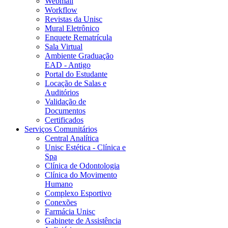
Webmail
Workflow
Revistas da Unisc
Mural Eletrônico
Enquete Rematrícula
Sala Virtual
Ambiente Graduação
EAD - Antigo
Portal do Estudante
Locação de Salas e
Auditórios
Validação de
Documentos
Certificados
Serviços Comunitários
Central Analítica
Unisc Estética - Clínica e
Spa
Clínica de Odontologia
Clínica do Movimento
Humano
Complexo Esportivo
Conexões
Farmácia Unisc
Gabinete de Assistência