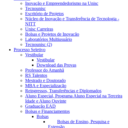
Inovação e Empreendedorismo na Unisc
Tecnounisc
Escritório de Projetos
Núcleo de Inovação e Transferência de Tecnologia -
NITT
Unisc Carreiras
Bolsas e Projetos de Inovação
Laboratórios Multiusuário
Tecnounisc (2)
Processo Seletivo
Vestibular
Vestibular
Download das Provas
Professor do Amanhã
RS Talentos
Mestrado e Doutorado
MBA e Especialização
Reingressos, Transferências e Diplomados
Aluno Especial, Programa Aluno Especial na Terceira
Idade e Aluno Ouvinte
Graduação EAD
Bolsas e Financiamentos
Bolsas
Bolsas de Ensino, Pesquisa e
Extensão