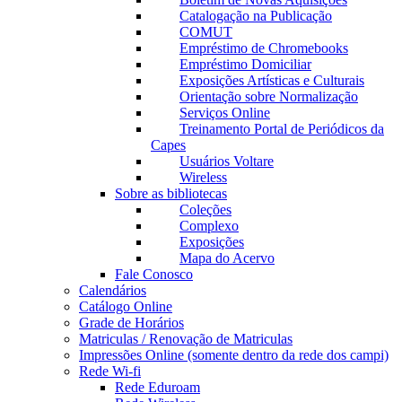
Catalogação na Publicação
COMUT
Empréstimo de Chromebooks
Empréstimo Domiciliar
Exposições Artísticas e Culturais
Orientação sobre Normalização
Serviços Online
Treinamento Portal de Periódicos da
Capes
Usuários Voltare
Wireless
Sobre as bibliotecas
Coleções
Complexo
Exposições
Mapa do Acervo
Fale Conosco
Calendários
Catálogo Online
Grade de Horários
Matriculas / Renovação de Matriculas
Impressões Online (somente dentro da rede dos campi)
Rede Wi-fi
Rede Eduroam