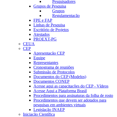
Pesquisadores
Grupos de Pesquisa
Grupos
Regulamentação
FPE e FAP
Linhas de Pesquisa
Escritório de Projetos
Atestados
PROEXT-PG
CEUA
CEP
Apresentação CEP
Equipe
Representantes
Cronograma de reuniões
Submissão de Protocolos
Documentos do CEP (Modelos)
Documentos CONEP
Acesse aqui as capacitações do CEP - Vídeos
Acesse Aqui a Plataforma Brasil
Procedimentos para assinaturas da folha de rosto
Procedimentos que devem ser adotados para
pesquisas em ambientes virtuais
Legislação INAEP
Iniciação Científica