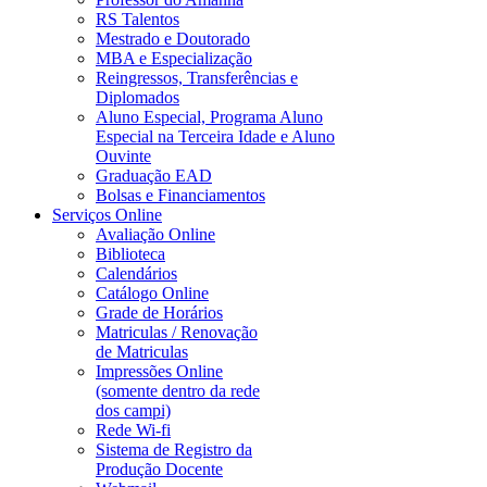
RS Talentos
Mestrado e Doutorado
MBA e Especialização
Reingressos, Transferências e
Diplomados
Aluno Especial, Programa Aluno
Especial na Terceira Idade e Aluno
Ouvinte
Graduação EAD
Bolsas e Financiamentos
Serviços Online
Avaliação Online
Biblioteca
Calendários
Catálogo Online
Grade de Horários
Matriculas / Renovação
de Matriculas
Impressões Online
(somente dentro da rede
dos campi)
Rede Wi-fi
Sistema de Registro da
Produção Docente