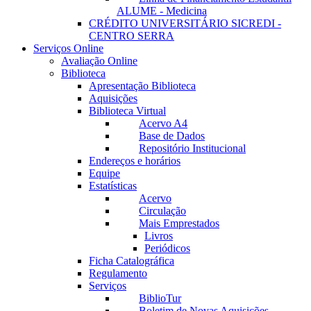
ALUME - Medicina
CRÉDITO UNIVERSITÁRIO SICREDI -
CENTRO SERRA
Serviços Online
Avaliação Online
Biblioteca
Apresentação Biblioteca
Aquisições
Biblioteca Virtual
Acervo A4
Base de Dados
Repositório Institucional
Endereços e horários
Equipe
Estatísticas
Acervo
Circulação
Mais Emprestados
Livros
Periódicos
Ficha Catalográfica
Regulamento
Serviços
BiblioTur
Boletim de Novas Aquisições