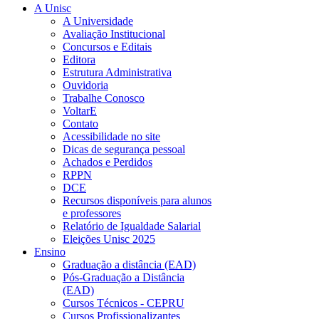
A Unisc
A Universidade
Avaliação Institucional
Concursos e Editais
Editora
Estrutura Administrativa
Ouvidoria
Trabalhe Conosco
VoltarE
Contato
Acessibilidade no site
Dicas de segurança pessoal
Achados e Perdidos
RPPN
DCE
Recursos disponíveis para alunos
e professores
Relatório de Igualdade Salarial
Eleições Unisc 2025
Ensino
Graduação a distância (EAD)
Pós-Graduação a Distância
(EAD)
Cursos Técnicos - CEPRU
Cursos Profissionalizantes