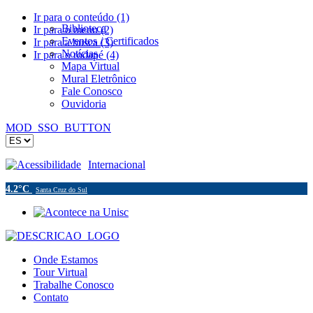
Ir para o conteúdo (1)
Biblioteca
Ir para o menu (2)
Eventos / Certificados
Ir para a busca (3)
Notícias
Ir para o rodapé (4)
Mapa Virtual
Mural Eletrônico
Fale Conosco
Ouvidoria
MOD_SSO_BUTTON
Acessibilidade
Internacional
4.2°C
Santa Cruz do Sul
Onde Estamos
Tour Virtual
Trabalhe Conosco
Contato