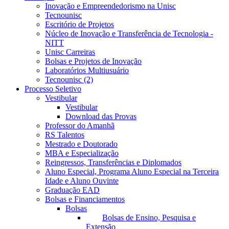
Inovação e Empreendedorismo na Unisc
Tecnounisc
Escritório de Projetos
Núcleo de Inovação e Transferência de Tecnologia -
NITT
Unisc Carreiras
Bolsas e Projetos de Inovação
Laboratórios Multiusuário
Tecnounisc (2)
Processo Seletivo
Vestibular
Vestibular
Download das Provas
Professor do Amanhã
RS Talentos
Mestrado e Doutorado
MBA e Especialização
Reingressos, Transferências e Diplomados
Aluno Especial, Programa Aluno Especial na Terceira
Idade e Aluno Ouvinte
Graduação EAD
Bolsas e Financiamentos
Bolsas
Bolsas de Ensino, Pesquisa e
Extensão