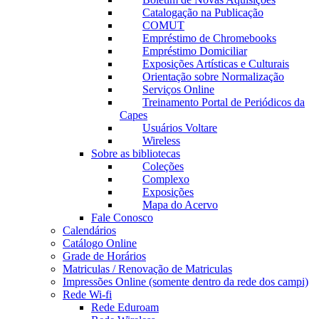
Catalogação na Publicação
COMUT
Empréstimo de Chromebooks
Empréstimo Domiciliar
Exposições Artísticas e Culturais
Orientação sobre Normalização
Serviços Online
Treinamento Portal de Periódicos da
Capes
Usuários Voltare
Wireless
Sobre as bibliotecas
Coleções
Complexo
Exposições
Mapa do Acervo
Fale Conosco
Calendários
Catálogo Online
Grade de Horários
Matriculas / Renovação de Matriculas
Impressões Online (somente dentro da rede dos campi)
Rede Wi-fi
Rede Eduroam