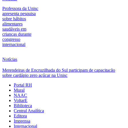
Professora da Unisc
apresenta pesquisa
sobre hábitos
alimentares
saudáveis em
crianças durante
congresso
internacional
Notícias
Merendeiras de Encruzilhada do Sul participam de capacitação
sobre cardápio zero açúcar na Unisc
Portal RH
Mural
NAAC
VoltarE
Biblioteca
Central Analítica
Editora
Imprensa
Internacional