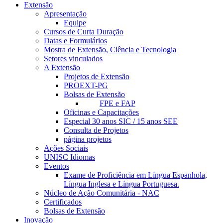
Extensão
Apresentação
Equipe
Cursos de Curta Duração
Datas e Formulários
Mostra de Extensão, Ciência e Tecnologia
Setores vinculados
A Extensão
Projetos de Extensão
PROEXT-PG
Bolsas de Extensão
FPE e FAP
Oficinas e Capacitações
Especial 30 anos SIC / 15 anos SEE
Consulta de Projetos
página projetos
Ações Sociais
UNISC Idiomas
Eventos
Exame de Proficiência em Língua Espanhola,
Língua Inglesa e Língua Portuguesa.
Núcleo de Ação Comunitária - NAC
Certificados
Bolsas de Extensão
Inovação