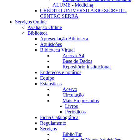
ALUME - Medicina
CRÉDITO UNIVERSITÁRIO SICREDI -
CENTRO SERRA
Serviços Online
Avaliação Online
Biblioteca
Apresentação Biblioteca
Aquisições
Biblioteca Virtual
Acervo A4
Base de Dados
Repositório Institucional
Endereços e horários
Equipe
Estatísticas
Acervo
Circulação
Mais Emprestados
Livros
Periódicos
Ficha Catalográfica
Regulamento
Serviços
BiblioTur
Boletim de Novas Aquisições