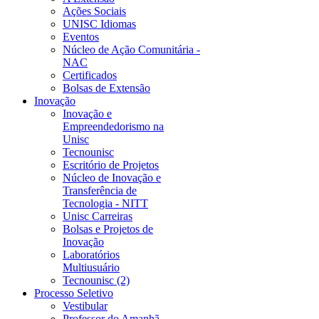
Ações Sociais
UNISC Idiomas
Eventos
Núcleo de Ação Comunitária -
NAC
Certificados
Bolsas de Extensão
Inovação
Inovação e
Empreendedorismo na
Unisc
Tecnounisc
Escritório de Projetos
Núcleo de Inovação e
Transferência de
Tecnologia - NITT
Unisc Carreiras
Bolsas e Projetos de
Inovação
Laboratórios
Multiusuário
Tecnounisc (2)
Processo Seletivo
Vestibular
Professor do Amanhã