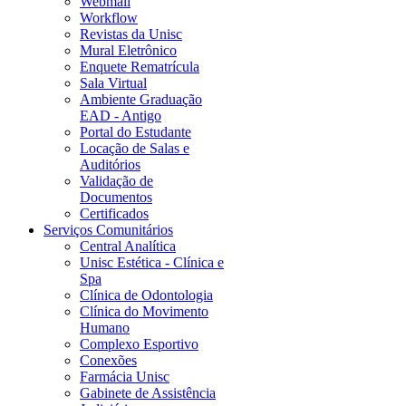
Webmail
Workflow
Revistas da Unisc
Mural Eletrônico
Enquete Rematrícula
Sala Virtual
Ambiente Graduação
EAD - Antigo
Portal do Estudante
Locação de Salas e
Auditórios
Validação de
Documentos
Certificados
Serviços Comunitários
Central Analítica
Unisc Estética - Clínica e
Spa
Clínica de Odontologia
Clínica do Movimento
Humano
Complexo Esportivo
Conexões
Farmácia Unisc
Gabinete de Assistência