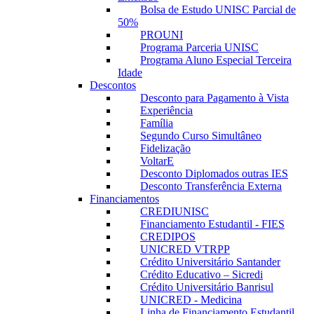
Bolsa de Estudo UNISC Parcial de
50%
PROUNI
Programa Parceria UNISC
Programa Aluno Especial Terceira
Idade
Descontos
Desconto para Pagamento à Vista
Experiência
Família
Segundo Curso Simultâneo
Fidelização
VoltarE
Desconto Diplomados outras IES
Desconto Transferência Externa
Financiamentos
CREDIUNISC
Financiamento Estudantil - FIES
CREDIPOS
UNICRED VTRPP
Crédito Universitário Santander
Crédito Educativo – Sicredi
Crédito Universitário Banrisul
UNICRED - Medicina
Linha de Financiamento Estudantil