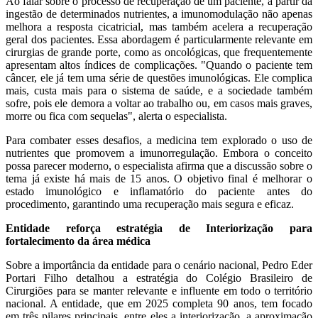
Ao falar sobre o processo de recuperação de um paciente, a partir da
ingestão de determinados nutrientes, a imunomodulação não apenas
melhora a resposta cicatricial, mas também acelera a recuperação
geral dos pacientes. Essa abordagem é particularmente relevante em
cirurgias de grande porte, como as oncológicas, que frequentemente
apresentam altos índices de complicações. "Quando o paciente tem
câncer, ele já tem uma série de questões imunológicas. Ele complica
mais, custa mais para o sistema de saúde, e a sociedade também
sofre, pois ele demora a voltar ao trabalho ou, em casos mais graves,
morre ou fica com sequelas", alerta o especialista.
Para combater esses desafios, a medicina tem explorado o uso de
nutrientes que promovem a imunorregulação. Embora o conceito
possa parecer moderno, o especialista afirma que a discussão sobre o
tema já existe há mais de 15 anos. O objetivo final é melhorar o
estado imunológico e inflamatório do paciente antes do
procedimento, garantindo uma recuperação mais segura e eficaz.
Entidade reforça estratégia de Interiorização para
fortalecimento da área médica
Sobre a importância da entidade para o cenário nacional, Pedro Eder
Portari Filho detalhou a estratégia do Colégio Brasileiro de
Cirurgiões para se manter relevante e influente em todo o território
nacional. A entidade, que em 2025 completa 90 anos, tem focado
em três pilares principais, entre eles a interiorização, a aproximação