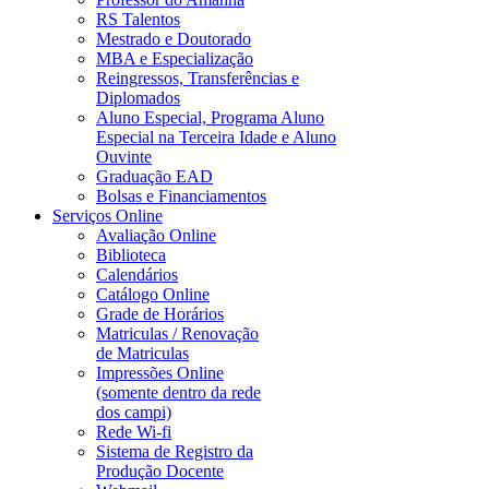
RS Talentos
Mestrado e Doutorado
MBA e Especialização
Reingressos, Transferências e
Diplomados
Aluno Especial, Programa Aluno
Especial na Terceira Idade e Aluno
Ouvinte
Graduação EAD
Bolsas e Financiamentos
Serviços Online
Avaliação Online
Biblioteca
Calendários
Catálogo Online
Grade de Horários
Matriculas / Renovação
de Matriculas
Impressões Online
(somente dentro da rede
dos campi)
Rede Wi-fi
Sistema de Registro da
Produção Docente