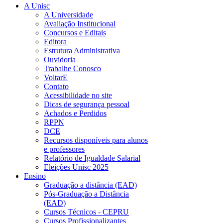
A Unisc
A Universidade
Avaliação Institucional
Concursos e Editais
Editora
Estrutura Administrativa
Ouvidoria
Trabalhe Conosco
VoltarE
Contato
Acessibilidade no site
Dicas de segurança pessoal
Achados e Perdidos
RPPN
DCE
Recursos disponíveis para alunos
e professores
Relatório de Igualdade Salarial
Eleições Unisc 2025
Ensino
Graduação a distância (EAD)
Pós-Graduação a Distância
(EAD)
Cursos Técnicos - CEPRU
Cursos Profissionalizantes