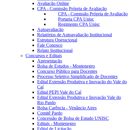
Avaliação Online
CPA - Comissão Própria de Avaliação
CPA - Comissão Própria de Avaliação
Portaria CPA Unisc
Regimento CPA Unisc
Autoavaliação
Relatórios de Autoavaliação Institucional
Estrutura Operacional
Fale Conosco
Relato Institucional
Concursos e Editais
Apresentação
Bolsa de Estudos - Montenegro
Concurso Público para Docentes
Processo Seletivo Simplificado de Docentes
Edital Extensão Produtiva e Inovação do Vale do
Caí
Edital PEPI Vale do Caí
Edital Extensão Produtiva e Inovação Vale do
Rio Pardo
Bolsa Carência - Venâncio Aires
Comitê Pardo
Concessão de Bolsa de Estudo UNISC
Editais - Montenegro
Edital de Licitação