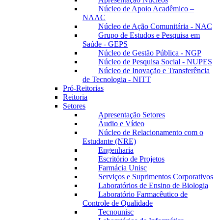
Núcleo de Apoio Acadêmico –
NAAC
Núcleo de Ação Comunitária - NAC
Grupo de Estudos e Pesquisa em
Saúde - GEPS
Núcleo de Gestão Pública - NGP
Núcleo de Pesquisa Social - NUPES
Núcleo de Inovação e Transferência
de Tecnologia - NITT
Pró-Reitorias
Reitoria
Setores
Apresentação Setores
Áudio e Vídeo
Núcleo de Relacionamento com o
Estudante (NRE)
Engenharia
Escritório de Projetos
Farmácia Unisc
Serviços e Suprimentos Corporativos
Laboratórios de Ensino de Biologia
Laboratório Farmacêutico de
Controle de Qualidade
Tecnounisc