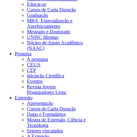
Educar-se
Cursos de Curta Duração
Graduação
MBA, Especialização e
Aperfeiçoamento
Mestrado e Doutorado
UNISC Idiomas
Núcleo de Apoio Acadêmico
(NAAC)
Pesquisa
A pesquisa
CEUA
CEP
Iniciação Científica
Eventos
Revista Jovens
Pesquisadores Unisc
Extensão
Apresentação
Cursos de Curta Duração
Datas e Formulários
Mostra de Extensão, Ciência e
Tecnologia
Setores vinculados
A Extensão