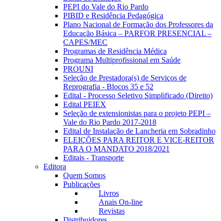
PEPI do Vale do Rio Pardo
PIBID e Residência Pedagógica
Plano Nacional de Formação dos Professores da
Educação Básica – PARFOR PRESENCIAL –
CAPES/MEC
Programas de Residência Médica
Programa Multiprofissional em Saúde
PROUNI
Seleção de Prestadora(s) de Serviços de
Reprografia - Blocos 35 e 52
Edital - Processo Seletivo Simplificado (Direito)
Edital PEIEX
Seleção de extensionistas para o projeto PEPI –
Vale do Rio Pardo 2017-2018
Edital de Instalação de Lancheria em Sobradinho
ELEIÇÕES PARA REITOR E VICE-REITOR
PARA O MANDATO 2018/2021
Editais - Transporte
Editora
Quem Somos
Publicações
Livros
Anais On-line
Revistas
Distribuidores