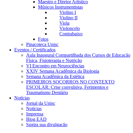
Maestro e Diretor Artístico
Músicos Instrumentistas
Violino I
Violino II
Viola
Violoncelo
Contrabaixo
Fotos
Pinacoteca Unisc
Eventos / Certificados
Aula Inaugural Compartilhada dos Cursos de Educação
Física, Fisioterapia e Nutrição
VI Encontro em Neurociências
XXIV Semana Acadêmica da Biologia
Semana Acadêmica da Estética
PRIMEIROS SOCORROS NO CONTEXTO
ESCOLAR: Crise convulsiva, Ferimentos e
Traumatismo Dentário
Notícias
Jornal da Unisc
Notícias
Imprensa
Blog EAD
Sugira sua divulgação