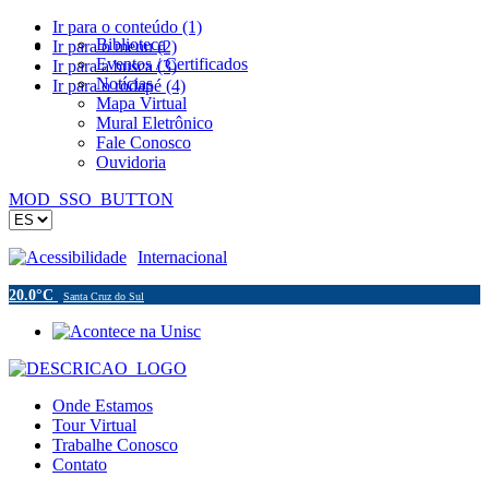
Ir para o conteúdo (1)
Biblioteca
Ir para o menu (2)
Eventos / Certificados
Ir para a busca (3)
Notícias
Ir para o rodapé (4)
Mapa Virtual
Mural Eletrônico
Fale Conosco
Ouvidoria
MOD_SSO_BUTTON
Acessibilidade
Internacional
20.0°C
Santa Cruz do Sul
Onde Estamos
Tour Virtual
Trabalhe Conosco
Contato