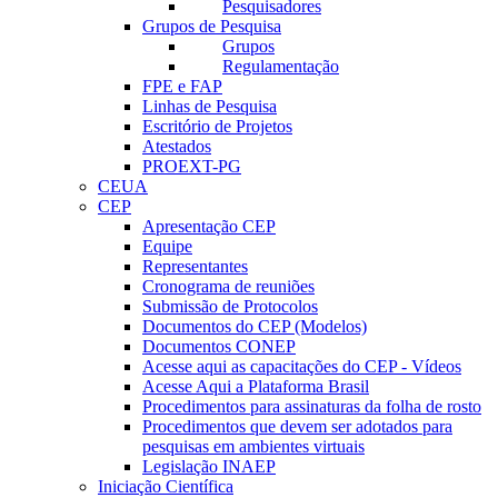
Pesquisadores
Grupos de Pesquisa
Grupos
Regulamentação
FPE e FAP
Linhas de Pesquisa
Escritório de Projetos
Atestados
PROEXT-PG
CEUA
CEP
Apresentação CEP
Equipe
Representantes
Cronograma de reuniões
Submissão de Protocolos
Documentos do CEP (Modelos)
Documentos CONEP
Acesse aqui as capacitações do CEP - Vídeos
Acesse Aqui a Plataforma Brasil
Procedimentos para assinaturas da folha de rosto
Procedimentos que devem ser adotados para
pesquisas em ambientes virtuais
Legislação INAEP
Iniciação Científica