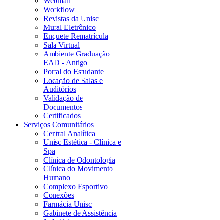
Webmail
Workflow
Revistas da Unisc
Mural Eletrônico
Enquete Rematrícula
Sala Virtual
Ambiente Graduação
EAD - Antigo
Portal do Estudante
Locação de Salas e
Auditórios
Validação de
Documentos
Certificados
Serviços Comunitários
Central Analítica
Unisc Estética - Clínica e
Spa
Clínica de Odontologia
Clínica do Movimento
Humano
Complexo Esportivo
Conexões
Farmácia Unisc
Gabinete de Assistência