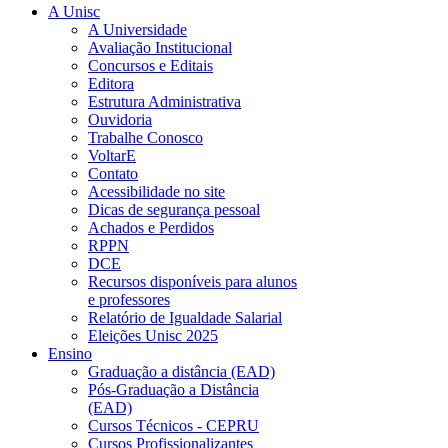
A Unisc
A Universidade
Avaliação Institucional
Concursos e Editais
Editora
Estrutura Administrativa
Ouvidoria
Trabalhe Conosco
VoltarE
Contato
Acessibilidade no site
Dicas de segurança pessoal
Achados e Perdidos
RPPN
DCE
Recursos disponíveis para alunos
e professores
Relatório de Igualdade Salarial
Eleições Unisc 2025
Ensino
Graduação a distância (EAD)
Pós-Graduação a Distância
(EAD)
Cursos Técnicos - CEPRU
Cursos Profissionalizantes