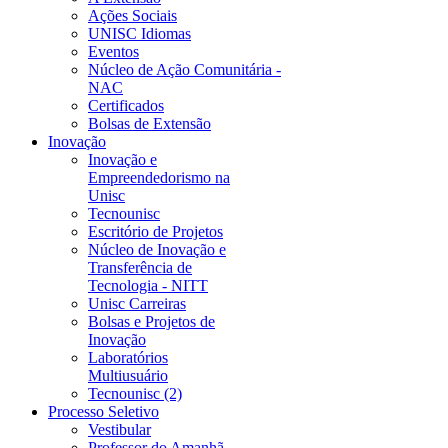
Ações Sociais
UNISC Idiomas
Eventos
Núcleo de Ação Comunitária -
NAC
Certificados
Bolsas de Extensão
Inovação
Inovação e
Empreendedorismo na
Unisc
Tecnounisc
Escritório de Projetos
Núcleo de Inovação e
Transferência de
Tecnologia - NITT
Unisc Carreiras
Bolsas e Projetos de
Inovação
Laboratórios
Multiusuário
Tecnounisc (2)
Processo Seletivo
Vestibular
Professor do Amanhã