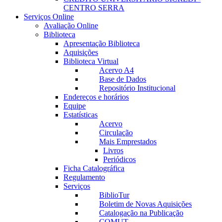
CENTRO SERRA
Serviços Online
Avaliação Online
Biblioteca
Apresentação Biblioteca
Aquisições
Biblioteca Virtual
Acervo A4
Base de Dados
Repositório Institucional
Endereços e horários
Equipe
Estatísticas
Acervo
Circulação
Mais Emprestados
Livros
Periódicos
Ficha Catalográfica
Regulamento
Serviços
BiblioTur
Boletim de Novas Aquisições
Catalogação na Publicação
COMUT