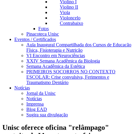
Violino I
Violino II
Viola
Violoncelo
Contrabaixo
Fotos
Pinacoteca Unisc
Eventos / Certificados
Aula Inaugural Compartilhada dos Cursos de Educação
Física, Fisioterapia e Nutrição
VI Encontro em Neurociências
XXIV Semana Acadêmica da Biologia
Semana Acadêmica da Estética
PRIMEIROS SOCORROS NO CONTEXTO
ESCOLAR: Crise convulsiva, Ferimentos e
Traumatismo Dentário
Notícias
Jornal da Unisc
Notícias
Imprensa
Blog EAD
Sugira sua divulgação
Unisc oferece oficina "relâmpago"