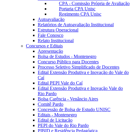
CPA - Comissão Própria de Avaliação
Portaria CPA Unisc
Regimento CPA Unisc
Autoavaliação
Relatórios de Autoavaliação Institucional
Estrutura Operacional
Fale Conosco
Relato Institucional
Concursos e Editais
Apresentação
Bolsa de Estudos - Montenegro
Concurso Público para Docentes
Processo Seletivo Simplificado de Docentes
Edital Extensão Produtiva e Inovação do Vale do
Caí
Edital PEPI Vale do Caí
Edital Extensão Produtiva e Inovação Vale do
Rio Pardo
Bolsa Carência - Venâncio Aires
Comitê Pardo
Concessão de Bolsa de Estudo UNISC
Editais - Montenegro
Edital de Licitação
PEPI do Vale do Rio Pardo
PIBID e Residência Pedagógica