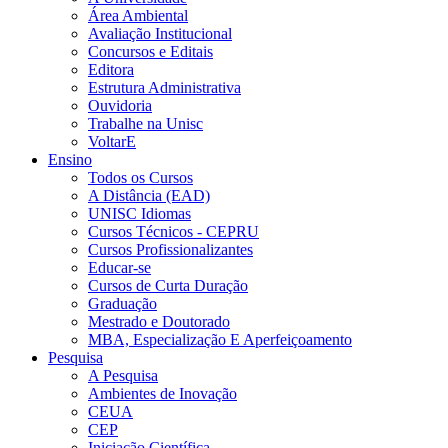
Área Ambiental
Avaliação Institucional
Concursos e Editais
Editora
Estrutura Administrativa
Ouvidoria
Trabalhe na Unisc
VoltarE
Ensino
Todos os Cursos
A Distância (EAD)
UNISC Idiomas
Cursos Técnicos - CEPRU
Cursos Profissionalizantes
Educar-se
Cursos de Curta Duração
Graduação
Mestrado e Doutorado
MBA, Especialização E Aperfeiçoamento
Pesquisa
A Pesquisa
Ambientes de Inovação
CEUA
CEP
Iniciação Científica