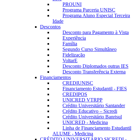
PROUNI
Programa Parceria UNISC
Programa Aluno Especial Terceira
Idade
Descontos
Desconto para Pagamento à Vista
Experiência
Família
Segundo Curso Simultâneo
Fidelização
VoltarE
Desconto Diplomados outras IES
Desconto Transferência Externa
Financiamentos
CREDIUNISC
Financiamento Estudantil - FIES
CREDIPOS
UNICRED VTRPP
Crédito Universitário Santander
Crédito Educativo – Sicredi
Crédito Universitário Banrisul
UNICRED - Medicina
Linha de Financiamento Estudantil
ALUME - Medicina
CRÉDITO UNIVERSITÁRIO SICREDI -