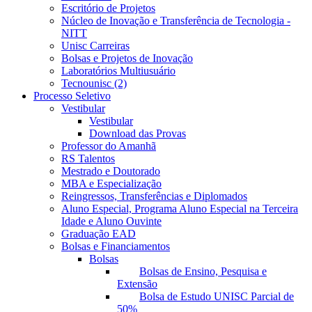
Escritório de Projetos
Núcleo de Inovação e Transferência de Tecnologia -
NITT
Unisc Carreiras
Bolsas e Projetos de Inovação
Laboratórios Multiusuário
Tecnounisc (2)
Processo Seletivo
Vestibular
Vestibular
Download das Provas
Professor do Amanhã
RS Talentos
Mestrado e Doutorado
MBA e Especialização
Reingressos, Transferências e Diplomados
Aluno Especial, Programa Aluno Especial na Terceira
Idade e Aluno Ouvinte
Graduação EAD
Bolsas e Financiamentos
Bolsas
Bolsas de Ensino, Pesquisa e
Extensão
Bolsa de Estudo UNISC Parcial de
50%