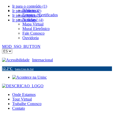
Ir para o conteúdo (1)
Biblioteca
Ir para o menu (2)
Eventos / Certificados
Ir para a busca (3)
Notícias
Ir para o rodapé (4)
Mapa Virtual
Mural Eletrônico
Fale Conosco
Ouvidoria
MOD_SSO_BUTTON
Acessibilidade
Internacional
12.2°C
Santa Cruz do Sul
Onde Estamos
Tour Virtual
Trabalhe Conosco
Contato