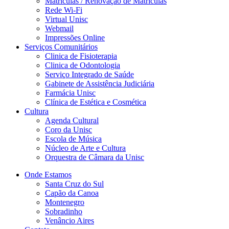
Matriculas / Renovação de Matriculas
Rede Wi-Fi
Virtual Unisc
Webmail
Impressões Online
Serviços Comunitários
Clinica de Fisioterapia
Clinica de Odontologia
Serviço Integrado de Saúde
Gabinete de Assistência Judiciária
Farmácia Unisc
Clínica de Estética e Cosmética
Cultura
Agenda Cultural
Coro da Unisc
Escola de Música
Núcleo de Arte e Cultura
Orquestra de Câmara da Unisc
Onde Estamos
Santa Cruz do Sul
Capão da Canoa
Montenegro
Sobradinho
Venâncio Aires