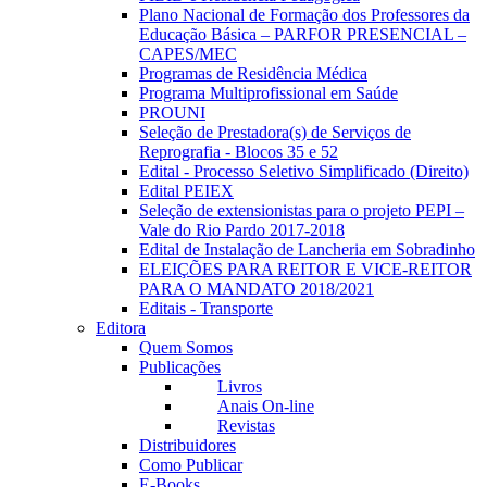
Plano Nacional de Formação dos Professores da
Educação Básica – PARFOR PRESENCIAL –
CAPES/MEC
Programas de Residência Médica
Programa Multiprofissional em Saúde
PROUNI
Seleção de Prestadora(s) de Serviços de
Reprografia - Blocos 35 e 52
Edital - Processo Seletivo Simplificado (Direito)
Edital PEIEX
Seleção de extensionistas para o projeto PEPI –
Vale do Rio Pardo 2017-2018
Edital de Instalação de Lancheria em Sobradinho
ELEIÇÕES PARA REITOR E VICE-REITOR
PARA O MANDATO 2018/2021
Editais - Transporte
Editora
Quem Somos
Publicações
Livros
Anais On-line
Revistas
Distribuidores
Como Publicar
E-Books