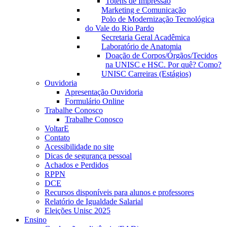
Totens de Impressão
Marketing e Comunicação
Polo de Modernização Tecnológica
do Vale do Rio Pardo
Secretaria Geral Acadêmica
Laboratório de Anatomia
Doação de Corpos/Órgãos/Tecidos
na UNISC e HSC. Por quê? Como?
UNISC Carreiras (Estágios)
Ouvidoria
Apresentação Ouvidoria
Formulário Online
Trabalhe Conosco
Trabalhe Conosco
VoltarE
Contato
Acessibilidade no site
Dicas de segurança pessoal
Achados e Perdidos
RPPN
DCE
Recursos disponíveis para alunos e professores
Relatório de Igualdade Salarial
Eleições Unisc 2025
Ensino