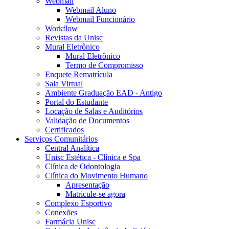
Webmail
Webmail Aluno
Webmail Funcionário
Workflow
Revistas da Unisc
Mural Eletrônico
Mural Eletrônico
Termo de Compromisso
Enquete Rematrícula
Sala Virtual
Ambiente Graduação EAD - Antigo
Portal do Estudante
Locação de Salas e Auditórios
Validação de Documentos
Certificados
Serviços Comunitários
Central Analítica
Unisc Estética - Clínica e Spa
Clínica de Odontologia
Clínica do Movimento Humano
Apresentação
Matricule-se agora
Complexo Esportivo
Conexões
Farmácia Unisc