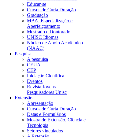
Educar-se
Cursos de Curta Duração
Graduação
MBA, Especialização e
Aperfeiçoamento
Mestrado e Doutorado
UNISC Idiomas
Núcleo de Apoio Acadêmico
(NAAC)
Pesquisa
A pesquisa
CEUA
CEP
Iniciação Científica
Eventos
Revista Jovens
Pesquisadores Unisc
Extensão
Apresentação
Cursos de Curta Duração
Datas e Formulários
Mostra de Extensão, Ciência e
Tecnologia
Setores vinculados
A Extensão