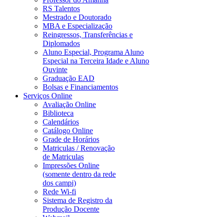
RS Talentos
Mestrado e Doutorado
MBA e Especialização
Reingressos, Transferências e
Diplomados
Aluno Especial, Programa Aluno
Especial na Terceira Idade e Aluno
Ouvinte
Graduação EAD
Bolsas e Financiamentos
Serviços Online
Avaliação Online
Biblioteca
Calendários
Catálogo Online
Grade de Horários
Matriculas / Renovação
de Matriculas
Impressões Online
(somente dentro da rede
dos campi)
Rede Wi-fi
Sistema de Registro da
Produção Docente