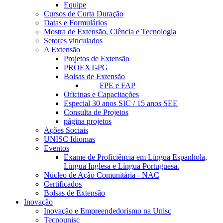
Equipe
Cursos de Curta Duração
Datas e Formulários
Mostra de Extensão, Ciência e Tecnologia
Setores vinculados
A Extensão
Projetos de Extensão
PROEXT-PG
Bolsas de Extensão
FPE e FAP
Oficinas e Capacitações
Especial 30 anos SIC / 15 anos SEE
Consulta de Projetos
página projetos
Ações Sociais
UNISC Idiomas
Eventos
Exame de Proficiência em Língua Espanhola,
Língua Inglesa e Língua Portuguesa.
Núcleo de Ação Comunitária - NAC
Certificados
Bolsas de Extensão
Inovação
Inovação e Empreendedorismo na Unisc
Tecnounisc