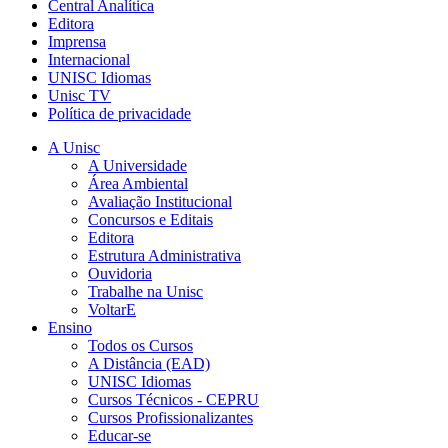
Central Analítica
Editora
Imprensa
Internacional
UNISC Idiomas
Unisc TV
Política de privacidade
A Unisc
A Universidade
Área Ambiental
Avaliação Institucional
Concursos e Editais
Editora
Estrutura Administrativa
Ouvidoria
Trabalhe na Unisc
VoltarE
Ensino
Todos os Cursos
A Distância (EAD)
UNISC Idiomas
Cursos Técnicos - CEPRU
Cursos Profissionalizantes
Educar-se