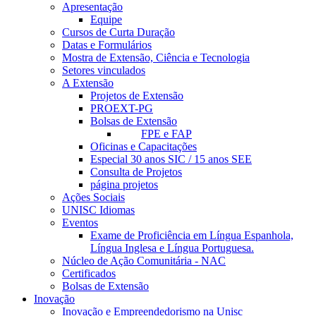
Apresentação
Equipe
Cursos de Curta Duração
Datas e Formulários
Mostra de Extensão, Ciência e Tecnologia
Setores vinculados
A Extensão
Projetos de Extensão
PROEXT-PG
Bolsas de Extensão
FPE e FAP
Oficinas e Capacitações
Especial 30 anos SIC / 15 anos SEE
Consulta de Projetos
página projetos
Ações Sociais
UNISC Idiomas
Eventos
Exame de Proficiência em Língua Espanhola,
Língua Inglesa e Língua Portuguesa.
Núcleo de Ação Comunitária - NAC
Certificados
Bolsas de Extensão
Inovação
Inovação e Empreendedorismo na Unisc