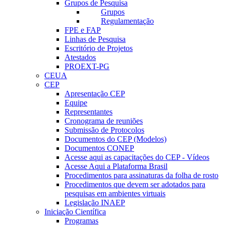
Grupos de Pesquisa
Grupos
Regulamentação
FPE e FAP
Linhas de Pesquisa
Escritório de Projetos
Atestados
PROEXT-PG
CEUA
CEP
Apresentação CEP
Equipe
Representantes
Cronograma de reuniões
Submissão de Protocolos
Documentos do CEP (Modelos)
Documentos CONEP
Acesse aqui as capacitações do CEP - Vídeos
Acesse Aqui a Plataforma Brasil
Procedimentos para assinaturas da folha de rosto
Procedimentos que devem ser adotados para
pesquisas em ambientes virtuais
Legislação INAEP
Iniciação Científica
Programas