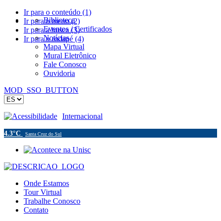
Ir para o conteúdo (1)
Biblioteca
Ir para o menu (2)
Eventos / Certificados
Ir para a busca (3)
Notícias
Ir para o rodapé (4)
Mapa Virtual
Mural Eletrônico
Fale Conosco
Ouvidoria
MOD_SSO_BUTTON
Acessibilidade
Internacional
4.3°C
Santa Cruz do Sul
Onde Estamos
Tour Virtual
Trabalhe Conosco
Contato