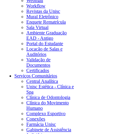
Webmail
Workflow
Revistas da Unisc
Mural Eletrônico
Enquete Rematrícula
Sala Virtual
Ambiente Graduação
EAD - Antigo
Portal do Estudante
Locação de Salas e
Auditórios
Validação de
Documentos
Certificados
Serviços Comunitários
Central Analítica
Unisc Estética - Clínica e
Spa
Clínica de Odontologia
Clínica do Movimento
Humano
Complexo Esportivo
Conexões
Farmácia Unisc
Gabinete de Assistência