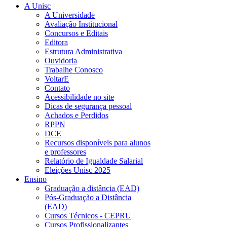
A Unisc
A Universidade
Avaliação Institucional
Concursos e Editais
Editora
Estrutura Administrativa
Ouvidoria
Trabalhe Conosco
VoltarE
Contato
Acessibilidade no site
Dicas de segurança pessoal
Achados e Perdidos
RPPN
DCE
Recursos disponíveis para alunos
e professores
Relatório de Igualdade Salarial
Eleições Unisc 2025
Ensino
Graduação a distância (EAD)
Pós-Graduação a Distância
(EAD)
Cursos Técnicos - CEPRU
Cursos Profissionalizantes