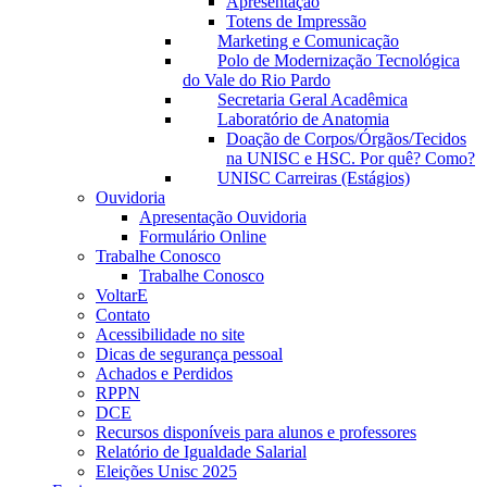
Apresentação
Totens de Impressão
Marketing e Comunicação
Polo de Modernização Tecnológica
do Vale do Rio Pardo
Secretaria Geral Acadêmica
Laboratório de Anatomia
Doação de Corpos/Órgãos/Tecidos
na UNISC e HSC. Por quê? Como?
UNISC Carreiras (Estágios)
Ouvidoria
Apresentação Ouvidoria
Formulário Online
Trabalhe Conosco
Trabalhe Conosco
VoltarE
Contato
Acessibilidade no site
Dicas de segurança pessoal
Achados e Perdidos
RPPN
DCE
Recursos disponíveis para alunos e professores
Relatório de Igualdade Salarial
Eleições Unisc 2025