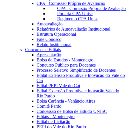
CPA - Comissão Própria de Avaliação
CPA - Comissão Própria de Avaliação
Portaria CPA Unisc
Regimento CPA Unisc
Autoavaliação
Relatórios de Autoavaliação Institucional
Estrutura Operacional
Fale Conosco
Relato Institucional
Concursos e Editais
Apresentação
Bolsa de Estudos - Montenegro
Concurso Público para Docentes
Processo Seletivo Simplificado de Docentes
Edital Extensão Produtiva e Inovação do Vale do
Caí
Edital PEPI Vale do Caí
Edital Extensão Produtiva e Inovação Vale do
Rio Pardo
Bolsa Carência - Venâncio Aires
Comitê Pardo
Concessão de Bolsa de Estudo UNISC
Editais - Montenegro
Edital de Licitação
PEPI do Vale do Rio Pardo