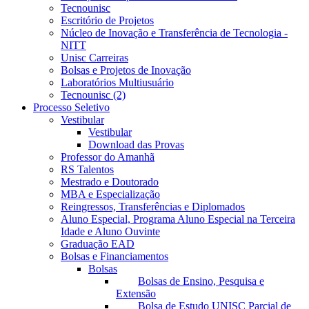
Tecnounisc
Escritório de Projetos
Núcleo de Inovação e Transferência de Tecnologia -
NITT
Unisc Carreiras
Bolsas e Projetos de Inovação
Laboratórios Multiusuário
Tecnounisc (2)
Processo Seletivo
Vestibular
Vestibular
Download das Provas
Professor do Amanhã
RS Talentos
Mestrado e Doutorado
MBA e Especialização
Reingressos, Transferências e Diplomados
Aluno Especial, Programa Aluno Especial na Terceira
Idade e Aluno Ouvinte
Graduação EAD
Bolsas e Financiamentos
Bolsas
Bolsas de Ensino, Pesquisa e
Extensão
Bolsa de Estudo UNISC Parcial de