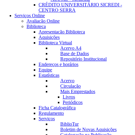
CRÉDITO UNIVERSITÁRIO SICREDI -
CENTRO SERRA
Serviços Online
Avaliação Online
Biblioteca
Apresentação Biblioteca
Aquisições
Biblioteca Virtual
Acervo A4
Base de Dados
Repositório Institucional
Endereços e horários
Equipe
Estatísticas
Acervo
Circulação
Mais Emprestados
Livros
Periódicos
Ficha Catalográfica
Regulamento
Serviços
BiblioTur
Boletim de Novas Aquisições
Catalogação na Publicação