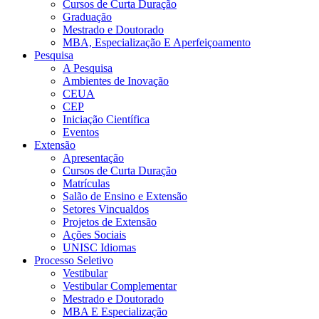
Cursos de Curta Duração
Graduação
Mestrado e Doutorado
MBA, Especialização E Aperfeiçoamento
Pesquisa
A Pesquisa
Ambientes de Inovação
CEUA
CEP
Iniciação Científica
Eventos
Extensão
Apresentação
Cursos de Curta Duração
Matrículas
Salão de Ensino e Extensão
Setores Vincualdos
Projetos de Extensão
Ações Sociais
UNISC Idiomas
Processo Seletivo
Vestibular
Vestibular Complementar
Mestrado e Doutorado
MBA E Especialização