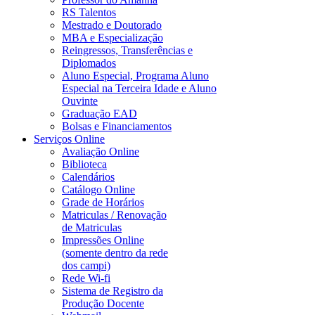
RS Talentos
Mestrado e Doutorado
MBA e Especialização
Reingressos, Transferências e
Diplomados
Aluno Especial, Programa Aluno
Especial na Terceira Idade e Aluno
Ouvinte
Graduação EAD
Bolsas e Financiamentos
Serviços Online
Avaliação Online
Biblioteca
Calendários
Catálogo Online
Grade de Horários
Matriculas / Renovação
de Matriculas
Impressões Online
(somente dentro da rede
dos campi)
Rede Wi-fi
Sistema de Registro da
Produção Docente