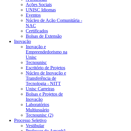
Ações Sociais
UNISC Idiomas
Eventos
Núcleo de Ação Comunitária -
NAC
Certificados
Bolsas de Extensão
Inovação
Inovação e
Empreendedorismo na
Unisc
Tecnounisc
Escritório de Projetos
Núcleo de Inovação e
Transferência de
Tecnologia - NITT
Unisc Carreiras
Bolsas e Projetos de
Inovação
Laboratórios
Multiusuário
Tecnounisc (2)
Processo Seletivo
Vestibular
Professor do Amanhã