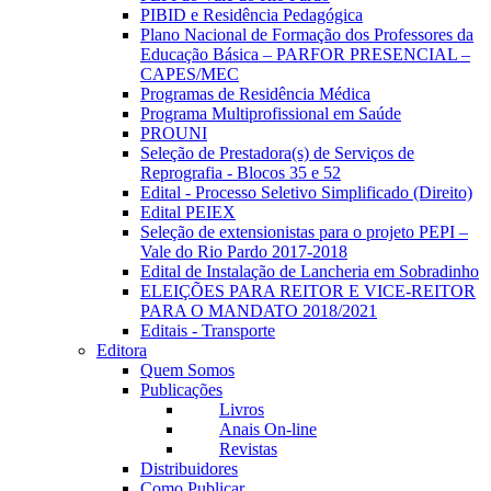
PIBID e Residência Pedagógica
Plano Nacional de Formação dos Professores da
Educação Básica – PARFOR PRESENCIAL –
CAPES/MEC
Programas de Residência Médica
Programa Multiprofissional em Saúde
PROUNI
Seleção de Prestadora(s) de Serviços de
Reprografia - Blocos 35 e 52
Edital - Processo Seletivo Simplificado (Direito)
Edital PEIEX
Seleção de extensionistas para o projeto PEPI –
Vale do Rio Pardo 2017-2018
Edital de Instalação de Lancheria em Sobradinho
ELEIÇÕES PARA REITOR E VICE-REITOR
PARA O MANDATO 2018/2021
Editais - Transporte
Editora
Quem Somos
Publicações
Livros
Anais On-line
Revistas
Distribuidores
Como Publicar