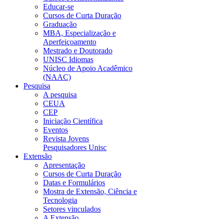
Educar-se
Cursos de Curta Duração
Graduação
MBA, Especialização e
Aperfeiçoamento
Mestrado e Doutorado
UNISC Idiomas
Núcleo de Apoio Acadêmico
(NAAC)
Pesquisa
A pesquisa
CEUA
CEP
Iniciação Científica
Eventos
Revista Jovens
Pesquisadores Unisc
Extensão
Apresentação
Cursos de Curta Duração
Datas e Formulários
Mostra de Extensão, Ciência e
Tecnologia
Setores vinculados
A Extensão