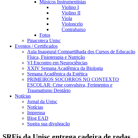
Músicos Instrumentistas
Violino I
Violino II
Viola
Violoncelo
Contrabaixo
Fotos
Pinacoteca Unisc
Eventos / Certificados
Aula Inaugural Compartilhada dos Cursos de Educação
Física, Fisioterapia e Nutrição
VI Encontro em Neurociências
XXIV Semana Acadêmica da Biologia
Semana Acadêmica da Estética
PRIMEIROS SOCORROS NO CONTEXTO
ESCOLAR: Crise convulsiva, Ferimentos e
Traumatismo Dentário
Notícias
Jornal da Unisc
Notícias
Imprensa
Blog EAD
Sugira sua divulgação
SRFis da Unisc entrega cadeira de rodas