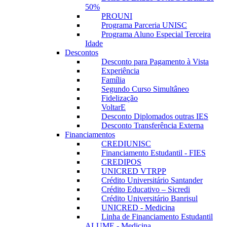
50%
PROUNI
Programa Parceria UNISC
Programa Aluno Especial Terceira
Idade
Descontos
Desconto para Pagamento à Vista
Experiência
Família
Segundo Curso Simultâneo
Fidelização
VoltarE
Desconto Diplomados outras IES
Desconto Transferência Externa
Financiamentos
CREDIUNISC
Financiamento Estudantil - FIES
CREDIPOS
UNICRED VTRPP
Crédito Universitário Santander
Crédito Educativo – Sicredi
Crédito Universitário Banrisul
UNICRED - Medicina
Linha de Financiamento Estudantil
ALUME - Medicina