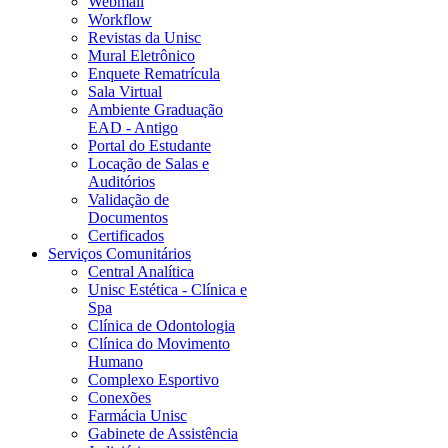
Webmail
Workflow
Revistas da Unisc
Mural Eletrônico
Enquete Rematrícula
Sala Virtual
Ambiente Graduação
EAD - Antigo
Portal do Estudante
Locação de Salas e
Auditórios
Validação de
Documentos
Certificados
Serviços Comunitários
Central Analítica
Unisc Estética - Clínica e
Spa
Clínica de Odontologia
Clínica do Movimento
Humano
Complexo Esportivo
Conexões
Farmácia Unisc
Gabinete de Assistência