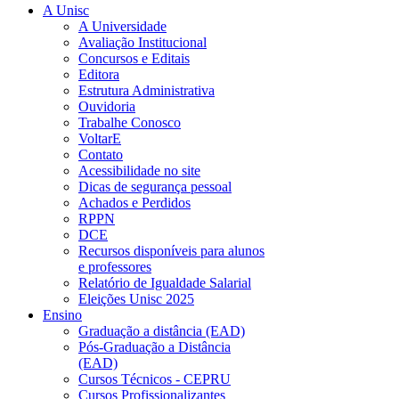
A Unisc
A Universidade
Avaliação Institucional
Concursos e Editais
Editora
Estrutura Administrativa
Ouvidoria
Trabalhe Conosco
VoltarE
Contato
Acessibilidade no site
Dicas de segurança pessoal
Achados e Perdidos
RPPN
DCE
Recursos disponíveis para alunos
e professores
Relatório de Igualdade Salarial
Eleições Unisc 2025
Ensino
Graduação a distância (EAD)
Pós-Graduação a Distância
(EAD)
Cursos Técnicos - CEPRU
Cursos Profissionalizantes