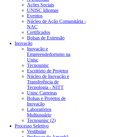
Ações Sociais
UNISC Idiomas
Eventos
Núcleo de Ação Comunitária -
NAC
Certificados
Bolsas de Extensão
Inovação
Inovação e
Empreendedorismo na
Unisc
Tecnounisc
Escritório de Projetos
Núcleo de Inovação e
Transferência de
Tecnologia - NITT
Unisc Carreiras
Bolsas e Projetos de
Inovação
Laboratórios
Multiusuário
Tecnounisc (2)
Processo Seletivo
Vestibular
Professor do Amanhã