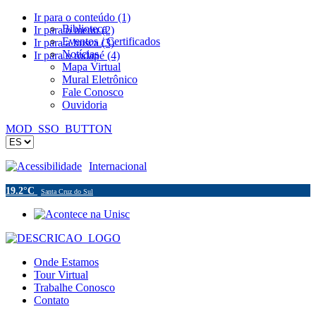
Ir para o conteúdo (1)
Biblioteca
Ir para o menu (2)
Eventos / Certificados
Ir para a busca (3)
Notícias
Ir para o rodapé (4)
Mapa Virtual
Mural Eletrônico
Fale Conosco
Ouvidoria
MOD_SSO_BUTTON
Acessibilidade
Internacional
19.2°C
Santa Cruz do Sul
Onde Estamos
Tour Virtual
Trabalhe Conosco
Contato