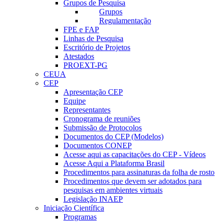
Grupos de Pesquisa
Grupos
Regulamentação
FPE e FAP
Linhas de Pesquisa
Escritório de Projetos
Atestados
PROEXT-PG
CEUA
CEP
Apresentação CEP
Equipe
Representantes
Cronograma de reuniões
Submissão de Protocolos
Documentos do CEP (Modelos)
Documentos CONEP
Acesse aqui as capacitações do CEP - Vídeos
Acesse Aqui a Plataforma Brasil
Procedimentos para assinaturas da folha de rosto
Procedimentos que devem ser adotados para
pesquisas em ambientes virtuais
Legislação INAEP
Iniciação Científica
Programas