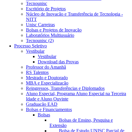
Tecnounisc
Escritório de Projetos
Núcleo de Inovação e Transferência de Tecnologia -
NITT
Unisc Carreiras
Bolsas e Projetos de Inovação
Laboratórios Multiusuário
Tecnounisc (2)
Processo Seletivo
Vestibular
Vestibular
Download das Provas
Professor do Amanhã
RS Talentos
Mestrado e Doutorado
MBA e Especialização
Reingressos, Transferências e Diplomados
Aluno Especial, Programa Aluno Especial na Terceira
Idade e Aluno Ouvinte
Graduação EAD
Bolsas e Financiamentos
Bolsas
Bolsas de Ensino, Pesquisa e
Extensão
Bolsa de Estudo UNISC Parcial de