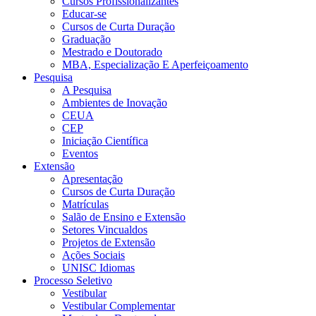
Cursos Profissionalizantes
Educar-se
Cursos de Curta Duração
Graduação
Mestrado e Doutorado
MBA, Especialização E Aperfeiçoamento
Pesquisa
A Pesquisa
Ambientes de Inovação
CEUA
CEP
Iniciação Científica
Eventos
Extensão
Apresentação
Cursos de Curta Duração
Matrículas
Salão de Ensino e Extensão
Setores Vincualdos
Projetos de Extensão
Ações Sociais
UNISC Idiomas
Processo Seletivo
Vestibular
Vestibular Complementar