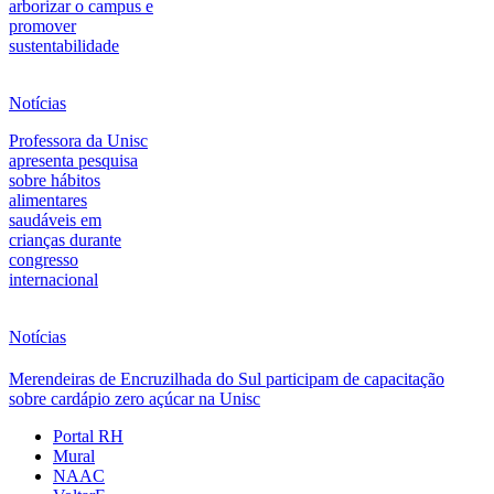
arborizar o campus e
promover
sustentabilidade
Notícias
Professora da Unisc
apresenta pesquisa
sobre hábitos
alimentares
saudáveis em
crianças durante
congresso
internacional
Notícias
Merendeiras de Encruzilhada do Sul participam de capacitação
sobre cardápio zero açúcar na Unisc
Portal RH
Mural
NAAC