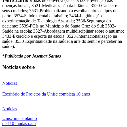
19h10-22h10:
Rodas de conversa (salas: 3538-Prevenção das
doenças bucais; 3521-Medicalização da infância; 3520-Câncer e
seus cuidados; 3531-Problematizando a escolha entre os tipos de
parto; 3534-Saúde mental e trabalho; 3434-Legitimação
experimentação de Tecnologia Assistida; 3536-Segurança do
paciente; 3539-PCIs no Município de Santa Cruz do Sul; 3502-
Saúde na escola; 3527-Abordagem multidisciplinar sobre o autismo;
3433-Exercício e esporte na escola; 3528-Internacionalização na
saúde; 3530-Espiritualidade na saúde: a arte do sentir e perceber na
saúde).
*Publicado por Josemar Santos
Notícias sobre
Notícias
Escritório de Projetos da Unisc completa 10 anos
Notícias
Unisc inicia plantio
de 110 mudas para