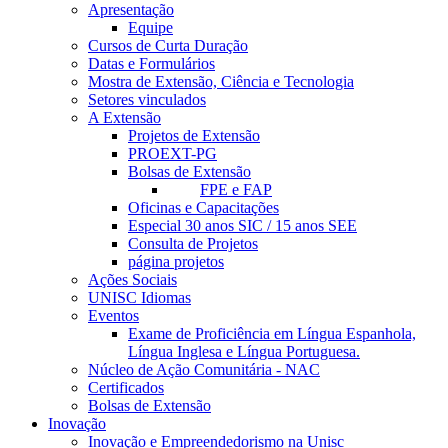
Apresentação
Equipe
Cursos de Curta Duração
Datas e Formulários
Mostra de Extensão, Ciência e Tecnologia
Setores vinculados
A Extensão
Projetos de Extensão
PROEXT-PG
Bolsas de Extensão
FPE e FAP
Oficinas e Capacitações
Especial 30 anos SIC / 15 anos SEE
Consulta de Projetos
página projetos
Ações Sociais
UNISC Idiomas
Eventos
Exame de Proficiência em Língua Espanhola,
Língua Inglesa e Língua Portuguesa.
Núcleo de Ação Comunitária - NAC
Certificados
Bolsas de Extensão
Inovação
Inovação e Empreendedorismo na Unisc