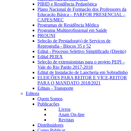
PIBID e Residência Pedagógica
Plano Nacional de Formação dos Professores da
Educação Básica – PARFOR PRESENCIAL –
CAPES/MEC
Programas de Residência Médica
Programa Multiprofissional em Saúde
PROUNI
Seleção de Prestadora(s) de Serviços de
Reprografia - Blocos 35 e 52
Edital - Processo Seletivo Simplificado (Direito)
Edital PEIEX
Seleção de extensionistas para o projeto PEPI –
Vale do Rio Pardo 2017-2018
Edital de Instalação de Lancheria em Sobradinho
ELEIÇÕES PARA REITOR E VICE-REITOR
PARA O MANDATO 2018/2021
Editais - Transporte
Editora
Quem Somos
Publicações
Livros
Anais On-line
Revistas
Distribuidores
Como Publicar