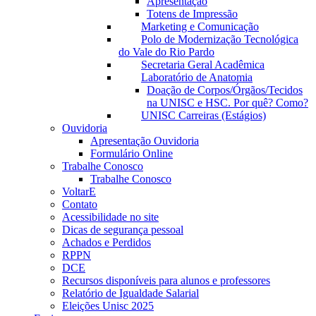
Apresentação
Totens de Impressão
Marketing e Comunicação
Polo de Modernização Tecnológica
do Vale do Rio Pardo
Secretaria Geral Acadêmica
Laboratório de Anatomia
Doação de Corpos/Órgãos/Tecidos
na UNISC e HSC. Por quê? Como?
UNISC Carreiras (Estágios)
Ouvidoria
Apresentação Ouvidoria
Formulário Online
Trabalhe Conosco
Trabalhe Conosco
VoltarE
Contato
Acessibilidade no site
Dicas de segurança pessoal
Achados e Perdidos
RPPN
DCE
Recursos disponíveis para alunos e professores
Relatório de Igualdade Salarial
Eleições Unisc 2025