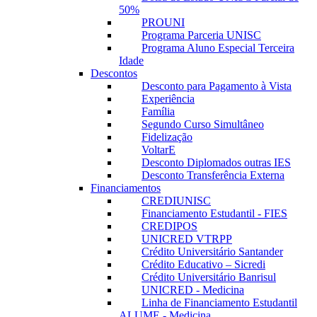
50%
PROUNI
Programa Parceria UNISC
Programa Aluno Especial Terceira
Idade
Descontos
Desconto para Pagamento à Vista
Experiência
Família
Segundo Curso Simultâneo
Fidelização
VoltarE
Desconto Diplomados outras IES
Desconto Transferência Externa
Financiamentos
CREDIUNISC
Financiamento Estudantil - FIES
CREDIPOS
UNICRED VTRPP
Crédito Universitário Santander
Crédito Educativo – Sicredi
Crédito Universitário Banrisul
UNICRED - Medicina
Linha de Financiamento Estudantil
ALUME - Medicina