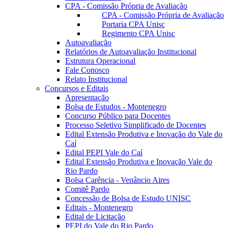
CPA - Comissão Própria de Avaliação
CPA - Comissão Própria de Avaliação
Portaria CPA Unisc
Regimento CPA Unisc
Autoavaliação
Relatórios de Autoavaliação Institucional
Estrutura Operacional
Fale Conosco
Relato Institucional
Concursos e Editais
Apresentação
Bolsa de Estudos - Montenegro
Concurso Público para Docentes
Processo Seletivo Simplificado de Docentes
Edital Extensão Produtiva e Inovação do Vale do
Caí
Edital PEPI Vale do Caí
Edital Extensão Produtiva e Inovação Vale do
Rio Pardo
Bolsa Carência - Venâncio Aires
Comitê Pardo
Concessão de Bolsa de Estudo UNISC
Editais - Montenegro
Edital de Licitação
PEPI do Vale do Rio Pardo