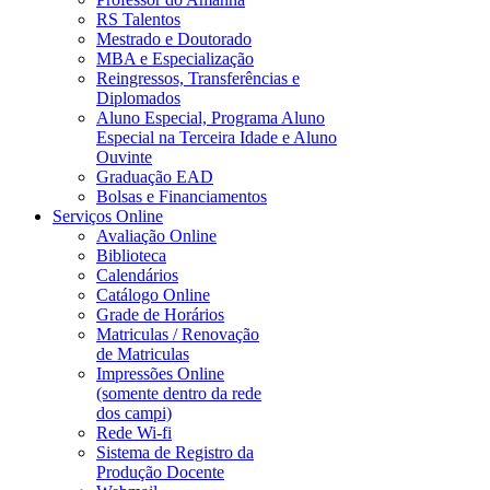
RS Talentos
Mestrado e Doutorado
MBA e Especialização
Reingressos, Transferências e
Diplomados
Aluno Especial, Programa Aluno
Especial na Terceira Idade e Aluno
Ouvinte
Graduação EAD
Bolsas e Financiamentos
Serviços Online
Avaliação Online
Biblioteca
Calendários
Catálogo Online
Grade de Horários
Matriculas / Renovação
de Matriculas
Impressões Online
(somente dentro da rede
dos campi)
Rede Wi-fi
Sistema de Registro da
Produção Docente