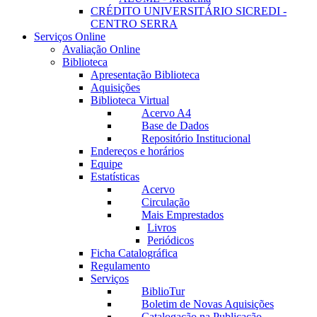
CRÉDITO UNIVERSITÁRIO SICREDI -
CENTRO SERRA
Serviços Online
Avaliação Online
Biblioteca
Apresentação Biblioteca
Aquisições
Biblioteca Virtual
Acervo A4
Base de Dados
Repositório Institucional
Endereços e horários
Equipe
Estatísticas
Acervo
Circulação
Mais Emprestados
Livros
Periódicos
Ficha Catalográfica
Regulamento
Serviços
BiblioTur
Boletim de Novas Aquisições
Catalogação na Publicação