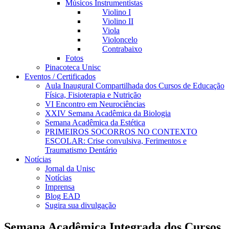
Músicos Instrumentistas
Violino I
Violino II
Viola
Violoncelo
Contrabaixo
Fotos
Pinacoteca Unisc
Eventos / Certificados
Aula Inaugural Compartilhada dos Cursos de Educação
Física, Fisioterapia e Nutrição
VI Encontro em Neurociências
XXIV Semana Acadêmica da Biologia
Semana Acadêmica da Estética
PRIMEIROS SOCORROS NO CONTEXTO
ESCOLAR: Crise convulsiva, Ferimentos e
Traumatismo Dentário
Notícias
Jornal da Unisc
Notícias
Imprensa
Blog EAD
Sugira sua divulgação
Semana Acadêmica Integrada dos Cursos