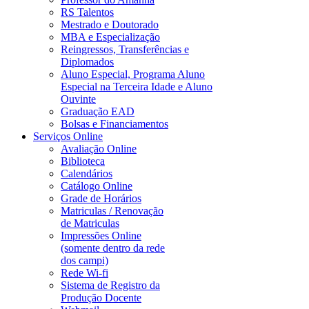
RS Talentos
Mestrado e Doutorado
MBA e Especialização
Reingressos, Transferências e
Diplomados
Aluno Especial, Programa Aluno
Especial na Terceira Idade e Aluno
Ouvinte
Graduação EAD
Bolsas e Financiamentos
Serviços Online
Avaliação Online
Biblioteca
Calendários
Catálogo Online
Grade de Horários
Matriculas / Renovação
de Matriculas
Impressões Online
(somente dentro da rede
dos campi)
Rede Wi-fi
Sistema de Registro da
Produção Docente