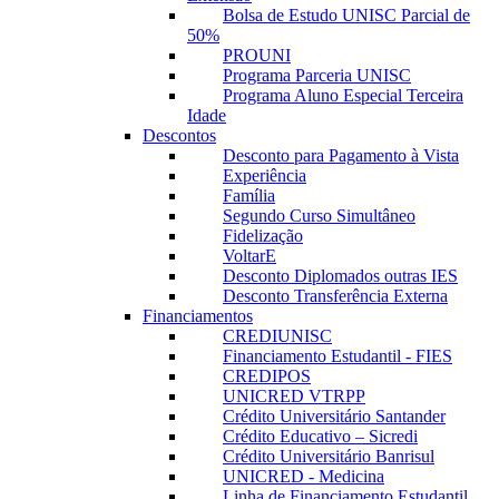
Bolsa de Estudo UNISC Parcial de
50%
PROUNI
Programa Parceria UNISC
Programa Aluno Especial Terceira
Idade
Descontos
Desconto para Pagamento à Vista
Experiência
Família
Segundo Curso Simultâneo
Fidelização
VoltarE
Desconto Diplomados outras IES
Desconto Transferência Externa
Financiamentos
CREDIUNISC
Financiamento Estudantil - FIES
CREDIPOS
UNICRED VTRPP
Crédito Universitário Santander
Crédito Educativo – Sicredi
Crédito Universitário Banrisul
UNICRED - Medicina
Linha de Financiamento Estudantil