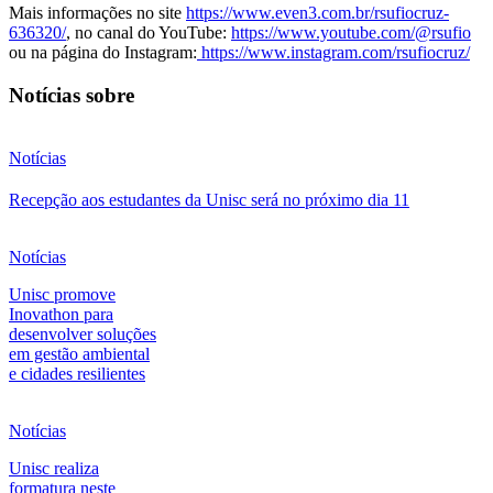
Mais informações no site
https://www.even3.com.br/rsufiocruz-
636320/
, no canal do YouTube:
https://www.youtube.com/@rsufio
ou na página do Instagram:
https://www.instagram.com/rsufiocruz/
Notícias sobre
Notícias
Recepção aos estudantes da Unisc será no próximo dia 11
Notícias
Unisc promove
Inovathon para
desenvolver soluções
em gestão ambiental
e cidades resilientes
Notícias
Unisc realiza
formatura neste