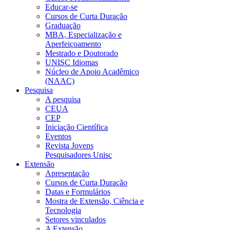
Educar-se
Cursos de Curta Duração
Graduação
MBA, Especialização e
Aperfeiçoamento
Mestrado e Doutorado
UNISC Idiomas
Núcleo de Apoio Acadêmico
(NAAC)
Pesquisa
A pesquisa
CEUA
CEP
Iniciação Científica
Eventos
Revista Jovens
Pesquisadores Unisc
Extensão
Apresentação
Cursos de Curta Duração
Datas e Formulários
Mostra de Extensão, Ciência e
Tecnologia
Setores vinculados
A Extensão