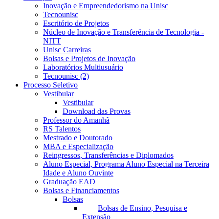
Inovação e Empreendedorismo na Unisc
Tecnounisc
Escritório de Projetos
Núcleo de Inovação e Transferência de Tecnologia -
NITT
Unisc Carreiras
Bolsas e Projetos de Inovação
Laboratórios Multiusuário
Tecnounisc (2)
Processo Seletivo
Vestibular
Vestibular
Download das Provas
Professor do Amanhã
RS Talentos
Mestrado e Doutorado
MBA e Especialização
Reingressos, Transferências e Diplomados
Aluno Especial, Programa Aluno Especial na Terceira
Idade e Aluno Ouvinte
Graduação EAD
Bolsas e Financiamentos
Bolsas
Bolsas de Ensino, Pesquisa e
Extensão