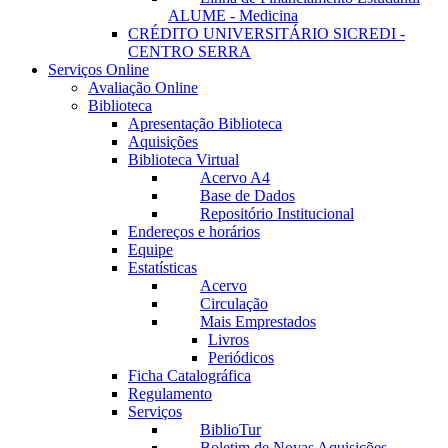
ALUME - Medicina
CRÉDITO UNIVERSITÁRIO SICREDI -
CENTRO SERRA
Serviços Online
Avaliação Online
Biblioteca
Apresentação Biblioteca
Aquisições
Biblioteca Virtual
Acervo A4
Base de Dados
Repositório Institucional
Endereços e horários
Equipe
Estatísticas
Acervo
Circulação
Mais Emprestados
Livros
Periódicos
Ficha Catalográfica
Regulamento
Serviços
BiblioTur
Boletim de Novas Aquisições