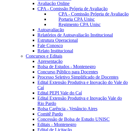
Avaliação Online
CPA - Comissão Própria de Avaliação
CPA - Comissão Própria de Avaliação
Portaria CPA Unisc
Regimento CPA Unisc
Autoavaliação
Relatórios de Autoavaliação Institucional
Estrutura Operacional
Fale Conosco
Relato Institucional
Concursos e Editais
Apresentação
Bolsa de Estudos - Montenegro
Concurso Público para Docentes
Processo Seletivo Simplificado de Docentes
Edital Extensão Produtiva e Inovação do Vale do
Caí
Edital PEPI Vale do Caí
Edital Extensão Produtiva e Inovação Vale do
Rio Pardo
Bolsa Carência - Venâncio Aires
Comitê Pardo
Concessão de Bolsa de Estudo UNISC
Editais - Montenegro
Edital de Licitação