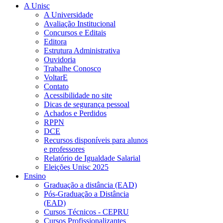
A Unisc
A Universidade
Avaliação Institucional
Concursos e Editais
Editora
Estrutura Administrativa
Ouvidoria
Trabalhe Conosco
VoltarE
Contato
Acessibilidade no site
Dicas de segurança pessoal
Achados e Perdidos
RPPN
DCE
Recursos disponíveis para alunos
e professores
Relatório de Igualdade Salarial
Eleições Unisc 2025
Ensino
Graduação a distância (EAD)
Pós-Graduação a Distância
(EAD)
Cursos Técnicos - CEPRU
Cursos Profissionalizantes