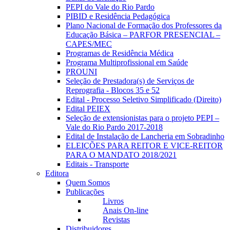
PEPI do Vale do Rio Pardo
PIBID e Residência Pedagógica
Plano Nacional de Formação dos Professores da
Educação Básica – PARFOR PRESENCIAL –
CAPES/MEC
Programas de Residência Médica
Programa Multiprofissional em Saúde
PROUNI
Seleção de Prestadora(s) de Serviços de
Reprografia - Blocos 35 e 52
Edital - Processo Seletivo Simplificado (Direito)
Edital PEIEX
Seleção de extensionistas para o projeto PEPI –
Vale do Rio Pardo 2017-2018
Edital de Instalação de Lancheria em Sobradinho
ELEIÇÕES PARA REITOR E VICE-REITOR
PARA O MANDATO 2018/2021
Editais - Transporte
Editora
Quem Somos
Publicações
Livros
Anais On-line
Revistas
Distribuidores