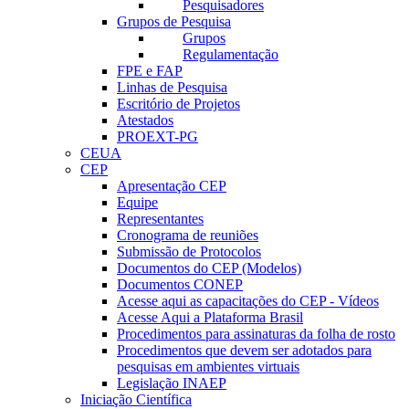
Pesquisadores
Grupos de Pesquisa
Grupos
Regulamentação
FPE e FAP
Linhas de Pesquisa
Escritório de Projetos
Atestados
PROEXT-PG
CEUA
CEP
Apresentação CEP
Equipe
Representantes
Cronograma de reuniões
Submissão de Protocolos
Documentos do CEP (Modelos)
Documentos CONEP
Acesse aqui as capacitações do CEP - Vídeos
Acesse Aqui a Plataforma Brasil
Procedimentos para assinaturas da folha de rosto
Procedimentos que devem ser adotados para
pesquisas em ambientes virtuais
Legislação INAEP
Iniciação Científica