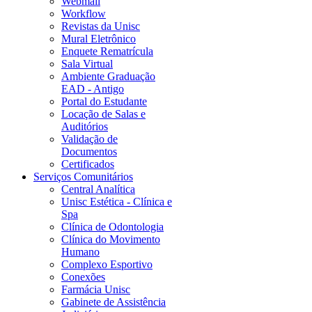
Webmail
Workflow
Revistas da Unisc
Mural Eletrônico
Enquete Rematrícula
Sala Virtual
Ambiente Graduação
EAD - Antigo
Portal do Estudante
Locação de Salas e
Auditórios
Validação de
Documentos
Certificados
Serviços Comunitários
Central Analítica
Unisc Estética - Clínica e
Spa
Clínica de Odontologia
Clínica do Movimento
Humano
Complexo Esportivo
Conexões
Farmácia Unisc
Gabinete de Assistência