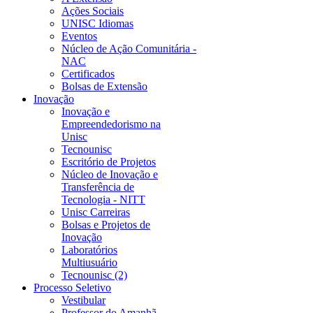
Ações Sociais
UNISC Idiomas
Eventos
Núcleo de Ação Comunitária -
NAC
Certificados
Bolsas de Extensão
Inovação
Inovação e
Empreendedorismo na
Unisc
Tecnounisc
Escritório de Projetos
Núcleo de Inovação e
Transferência de
Tecnologia - NITT
Unisc Carreiras
Bolsas e Projetos de
Inovação
Laboratórios
Multiusuário
Tecnounisc (2)
Processo Seletivo
Vestibular
Professor do Amanhã