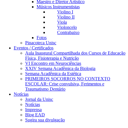
Maestro e Diretor Artístico
Músicos Instrumentistas
Violino I
Violino II
Viola
Violoncelo
Contrabaixo
Fotos
Pinacoteca Unisc
Eventos / Certificados
Aula Inaugural Compartilhada dos Cursos de Educação
Física, Fisioterapia e Nutrição
VI Encontro em Neurociências
XXIV Semana Acadêmica da Biologia
Semana Acadêmica da Estética
PRIMEIROS SOCORROS NO CONTEXTO
ESCOLAR: Crise convulsiva, Ferimentos e
Traumatismo Dentário
Notícias
Jornal da Unisc
Notícias
Imprensa
Blog EAD
Sugira sua divulgação