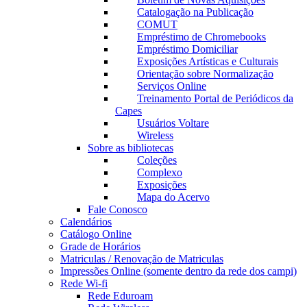
Catalogação na Publicação
COMUT
Empréstimo de Chromebooks
Empréstimo Domiciliar
Exposições Artísticas e Culturais
Orientação sobre Normalização
Serviços Online
Treinamento Portal de Periódicos da
Capes
Usuários Voltare
Wireless
Sobre as bibliotecas
Coleções
Complexo
Exposições
Mapa do Acervo
Fale Conosco
Calendários
Catálogo Online
Grade de Horários
Matriculas / Renovação de Matriculas
Impressões Online (somente dentro da rede dos campi)
Rede Wi-fi
Rede Eduroam