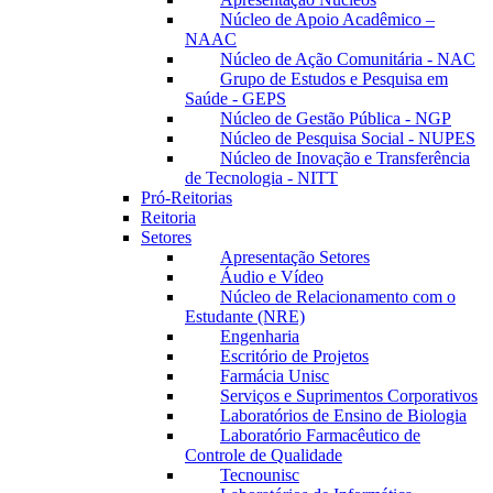
Núcleo de Apoio Acadêmico –
NAAC
Núcleo de Ação Comunitária - NAC
Grupo de Estudos e Pesquisa em
Saúde - GEPS
Núcleo de Gestão Pública - NGP
Núcleo de Pesquisa Social - NUPES
Núcleo de Inovação e Transferência
de Tecnologia - NITT
Pró-Reitorias
Reitoria
Setores
Apresentação Setores
Áudio e Vídeo
Núcleo de Relacionamento com o
Estudante (NRE)
Engenharia
Escritório de Projetos
Farmácia Unisc
Serviços e Suprimentos Corporativos
Laboratórios de Ensino de Biologia
Laboratório Farmacêutico de
Controle de Qualidade
Tecnounisc