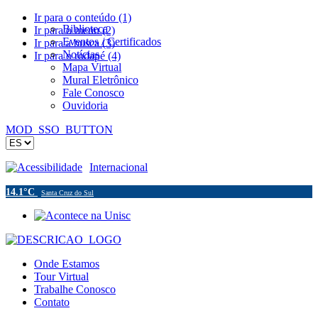
Ir para o conteúdo (1)
Biblioteca
Ir para o menu (2)
Eventos / Certificados
Ir para a busca (3)
Notícias
Ir para o rodapé (4)
Mapa Virtual
Mural Eletrônico
Fale Conosco
Ouvidoria
MOD_SSO_BUTTON
Acessibilidade
Internacional
14.1°C
Santa Cruz do Sul
Onde Estamos
Tour Virtual
Trabalhe Conosco
Contato