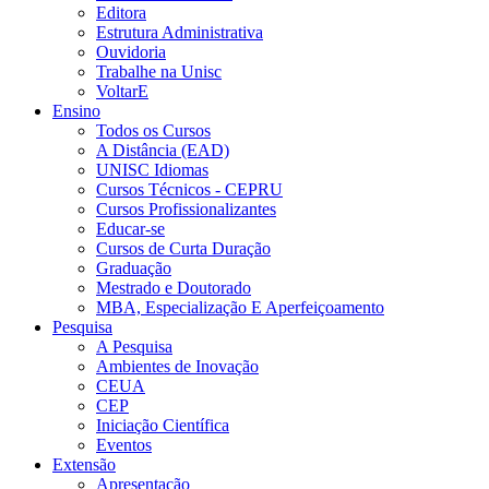
Editora
Estrutura Administrativa
Ouvidoria
Trabalhe na Unisc
VoltarE
Ensino
Todos os Cursos
A Distância (EAD)
UNISC Idiomas
Cursos Técnicos - CEPRU
Cursos Profissionalizantes
Educar-se
Cursos de Curta Duração
Graduação
Mestrado e Doutorado
MBA, Especialização E Aperfeiçoamento
Pesquisa
A Pesquisa
Ambientes de Inovação
CEUA
CEP
Iniciação Científica
Eventos
Extensão
Apresentação