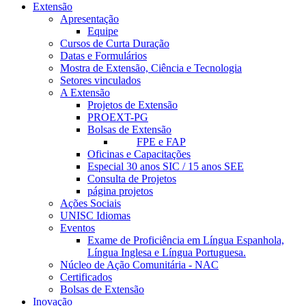
Extensão
Apresentação
Equipe
Cursos de Curta Duração
Datas e Formulários
Mostra de Extensão, Ciência e Tecnologia
Setores vinculados
A Extensão
Projetos de Extensão
PROEXT-PG
Bolsas de Extensão
FPE e FAP
Oficinas e Capacitações
Especial 30 anos SIC / 15 anos SEE
Consulta de Projetos
página projetos
Ações Sociais
UNISC Idiomas
Eventos
Exame de Proficiência em Língua Espanhola,
Língua Inglesa e Língua Portuguesa.
Núcleo de Ação Comunitária - NAC
Certificados
Bolsas de Extensão
Inovação