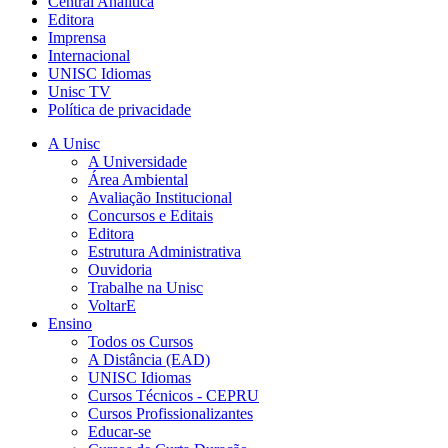
Central Analítica
Editora
Imprensa
Internacional
UNISC Idiomas
Unisc TV
Política de privacidade
A Unisc
A Universidade
Área Ambiental
Avaliação Institucional
Concursos e Editais
Editora
Estrutura Administrativa
Ouvidoria
Trabalhe na Unisc
VoltarE
Ensino
Todos os Cursos
A Distância (EAD)
UNISC Idiomas
Cursos Técnicos - CEPRU
Cursos Profissionalizantes
Educar-se