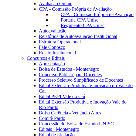
Avaliação Online
CPA - Comissão Própria de Avaliação
CPA - Comissão Própria de Avaliação
Portaria CPA Unisc
Regimento CPA Unisc
Autoavaliação
Relatórios de Autoavaliação Institucional
Estrutura Operacional
Fale Conosco
Relato Institucional
Concursos e Editais
Apresentação
Bolsa de Estudos - Montenegro
Concurso Público para Docentes
Processo Seletivo Simplificado de Docentes
Edital Extensão Produtiva e Inovação do Vale do
Caí
Edital PEPI Vale do Caí
Edital Extensão Produtiva e Inovação Vale do
Rio Pardo
Bolsa Carência - Venâncio Aires
Comitê Pardo
Concessão de Bolsa de Estudo UNISC
Editais - Montenegro
Edital de Licitação