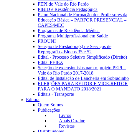
PEPI do Vale do Rio Pardo
PIBID e Residência Pedagógica
Plano Nacional de Formação dos Professores da
Educação Básica – PARFOR PRESENCIAL –
CAPES/MEC
Programas de Residência Médica
Programa Multiprofissional em Saúde
PROUNI
Seleção de Prestadora(s) de Serviços de
Reprografia - Blocos 35 e 52
Edital - Processo Seletivo Simplificado (Direito)
Edital PEIEX
Seleção de extensionistas para o projeto PEPI –
Vale do Rio Pardo 2017-2018
Edital de Instalação de Lancheria em Sobradinho
ELEIÇÕES PARA REITOR E VICE-REITOR
PARA O MANDATO 2018/2021
Editais - Transporte
Editora
Quem Somos
Publicações
Livros
Anais On-line
Revistas
Distribuidores