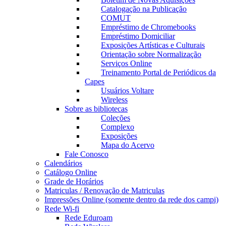
Catalogação na Publicação
COMUT
Empréstimo de Chromebooks
Empréstimo Domiciliar
Exposições Artísticas e Culturais
Orientação sobre Normalização
Serviços Online
Treinamento Portal de Periódicos da
Capes
Usuários Voltare
Wireless
Sobre as bibliotecas
Coleções
Complexo
Exposições
Mapa do Acervo
Fale Conosco
Calendários
Catálogo Online
Grade de Horários
Matriculas / Renovação de Matriculas
Impressões Online (somente dentro da rede dos campi)
Rede Wi-fi
Rede Eduroam