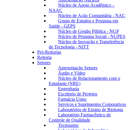
Núcleo de Apoio Acadêmico –
NAAC
Núcleo de Ação Comunitária - NAC
Grupo de Estudos e Pesquisa em
Saúde - GEPS
Núcleo de Gestão Pública - NGP
Núcleo de Pesquisa Social - NUPES
Núcleo de Inovação e Transferência
de Tecnologia - NITT
Pró-Reitorias
Reitoria
Setores
Apresentação Setores
Áudio e Vídeo
Núcleo de Relacionamento com o
Estudante (NRE)
Engenharia
Escritório de Projetos
Farmácia Unisc
Serviços e Suprimentos Corporativos
Laboratórios de Ensino de Biologia
Laboratório Farmacêutico de
Controle de Qualidade
Tecnounisc