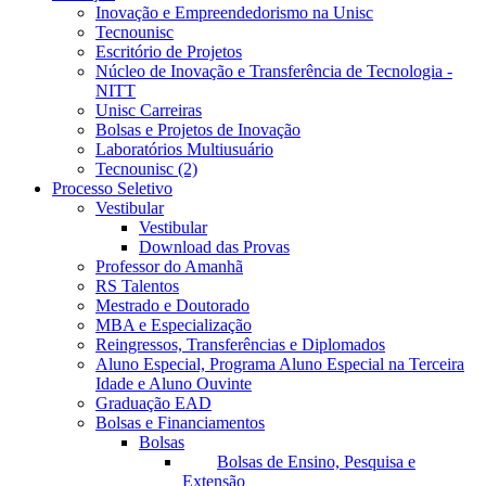
Inovação e Empreendedorismo na Unisc
Tecnounisc
Escritório de Projetos
Núcleo de Inovação e Transferência de Tecnologia -
NITT
Unisc Carreiras
Bolsas e Projetos de Inovação
Laboratórios Multiusuário
Tecnounisc (2)
Processo Seletivo
Vestibular
Vestibular
Download das Provas
Professor do Amanhã
RS Talentos
Mestrado e Doutorado
MBA e Especialização
Reingressos, Transferências e Diplomados
Aluno Especial, Programa Aluno Especial na Terceira
Idade e Aluno Ouvinte
Graduação EAD
Bolsas e Financiamentos
Bolsas
Bolsas de Ensino, Pesquisa e
Extensão