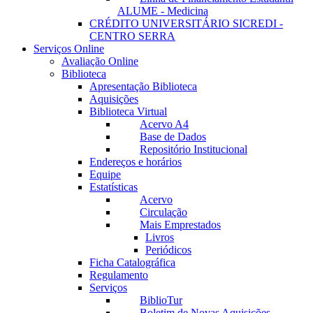
ALUME - Medicina
CRÉDITO UNIVERSITÁRIO SICREDI -
CENTRO SERRA
Serviços Online
Avaliação Online
Biblioteca
Apresentação Biblioteca
Aquisições
Biblioteca Virtual
Acervo A4
Base de Dados
Repositório Institucional
Endereços e horários
Equipe
Estatísticas
Acervo
Circulação
Mais Emprestados
Livros
Periódicos
Ficha Catalográfica
Regulamento
Serviços
BiblioTur
Boletim de Novas Aquisições