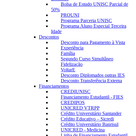
Bolsa de Estudo UNISC Parcial de
50%
PROUNI
Programa Parceria UNISC
Programa Aluno Especial Terceira
Idade
Descontos
Desconto para Pagamento à Vista
Experiência
Família
Segundo Curso Simultâneo
Fidelização
VoltarE
Desconto Diplomados outras IES
Desconto Transferência Externa
Financiamentos
CREDIUNISC
Financiamento Estudantil - FIES
CREDIPOS
UNICRED VTRPP
Crédito Universitário Santander
Crédito Educativo – Sicredi
Crédito Universitário Banrisul
UNICRED - Medicina
Linha de Financiamento Estudantil