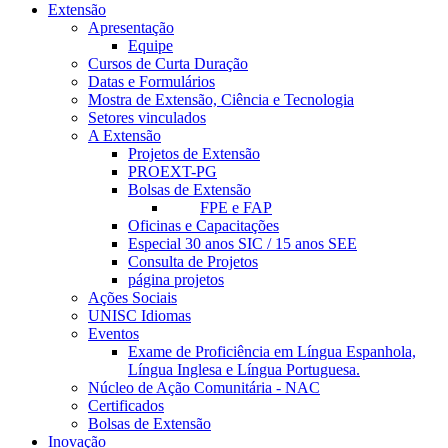
Extensão
Apresentação
Equipe
Cursos de Curta Duração
Datas e Formulários
Mostra de Extensão, Ciência e Tecnologia
Setores vinculados
A Extensão
Projetos de Extensão
PROEXT-PG
Bolsas de Extensão
FPE e FAP
Oficinas e Capacitações
Especial 30 anos SIC / 15 anos SEE
Consulta de Projetos
página projetos
Ações Sociais
UNISC Idiomas
Eventos
Exame de Proficiência em Língua Espanhola,
Língua Inglesa e Língua Portuguesa.
Núcleo de Ação Comunitária - NAC
Certificados
Bolsas de Extensão
Inovação