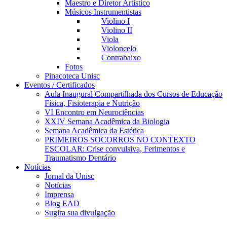
Maestro e Diretor Artístico
Músicos Instrumentistas
Violino I
Violino II
Viola
Violoncelo
Contrabaixo
Fotos
Pinacoteca Unisc
Eventos / Certificados
Aula Inaugural Compartilhada dos Cursos de Educação
Física, Fisioterapia e Nutrição
VI Encontro em Neurociências
XXIV Semana Acadêmica da Biologia
Semana Acadêmica da Estética
PRIMEIROS SOCORROS NO CONTEXTO
ESCOLAR: Crise convulsiva, Ferimentos e
Traumatismo Dentário
Notícias
Jornal da Unisc
Notícias
Imprensa
Blog EAD
Sugira sua divulgação