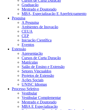
Cursos de Curta Duração
Graduação
Mestrado e Doutorado
MBA, Especialização E Aperfeiçoamento
Pesquisa
A Pesquisa
Ambientes de Inovação
CEUA
CEP
Iniciação Científica
Eventos
Extensão
Apresentação
Cursos de Curta Duração
Matrículas
Salão de Ensino e Extensão
Setores Vincualdos
Projetos de Extensão
Ações Sociais
UNISC Idiomas
Processo Seletivo
Vestibular
Vestibular Complementar
Mestrado e Doutorado
MBA E Especialização