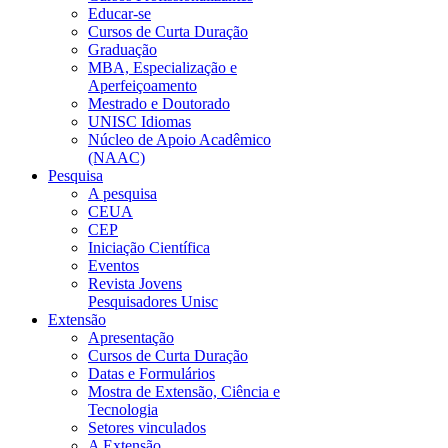
Educar-se
Cursos de Curta Duração
Graduação
MBA, Especialização e
Aperfeiçoamento
Mestrado e Doutorado
UNISC Idiomas
Núcleo de Apoio Acadêmico
(NAAC)
Pesquisa
A pesquisa
CEUA
CEP
Iniciação Científica
Eventos
Revista Jovens
Pesquisadores Unisc
Extensão
Apresentação
Cursos de Curta Duração
Datas e Formulários
Mostra de Extensão, Ciência e
Tecnologia
Setores vinculados
A Extensão