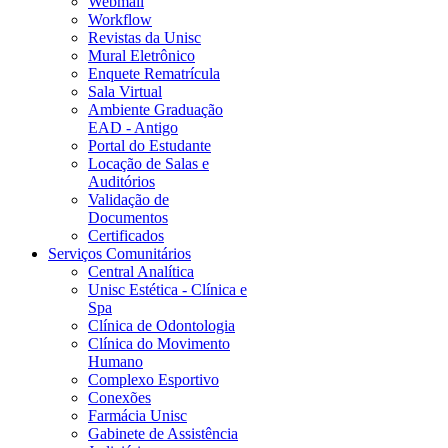
Webmail
Workflow
Revistas da Unisc
Mural Eletrônico
Enquete Rematrícula
Sala Virtual
Ambiente Graduação
EAD - Antigo
Portal do Estudante
Locação de Salas e
Auditórios
Validação de
Documentos
Certificados
Serviços Comunitários
Central Analítica
Unisc Estética - Clínica e
Spa
Clínica de Odontologia
Clínica do Movimento
Humano
Complexo Esportivo
Conexões
Farmácia Unisc
Gabinete de Assistência