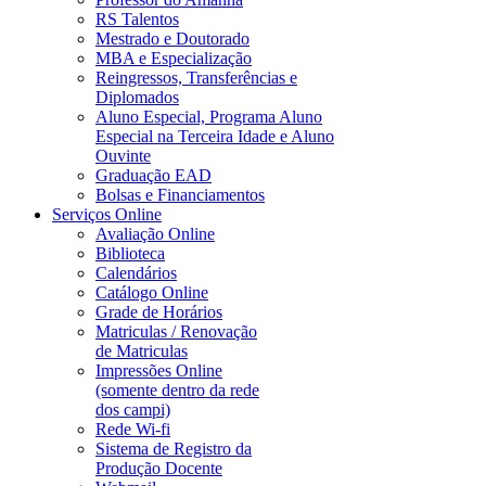
RS Talentos
Mestrado e Doutorado
MBA e Especialização
Reingressos, Transferências e
Diplomados
Aluno Especial, Programa Aluno
Especial na Terceira Idade e Aluno
Ouvinte
Graduação EAD
Bolsas e Financiamentos
Serviços Online
Avaliação Online
Biblioteca
Calendários
Catálogo Online
Grade de Horários
Matriculas / Renovação
de Matriculas
Impressões Online
(somente dentro da rede
dos campi)
Rede Wi-fi
Sistema de Registro da
Produção Docente