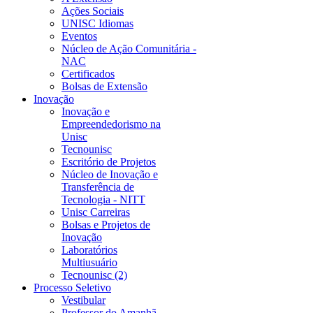
Ações Sociais
UNISC Idiomas
Eventos
Núcleo de Ação Comunitária -
NAC
Certificados
Bolsas de Extensão
Inovação
Inovação e
Empreendedorismo na
Unisc
Tecnounisc
Escritório de Projetos
Núcleo de Inovação e
Transferência de
Tecnologia - NITT
Unisc Carreiras
Bolsas e Projetos de
Inovação
Laboratórios
Multiusuário
Tecnounisc (2)
Processo Seletivo
Vestibular
Professor do Amanhã