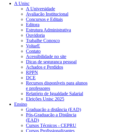
A Unisc
A Universidade
Avaliação Institucional
Concursos e Editais
Editora
Estrutura Administrativa
Ouvidoria
Trabalhe Conosco
VoltarE
Contato
Acessibilidade no site
Dicas de segurança pessoal
Achados e Perdidos
RPPN
DCE
Recursos disponíveis para alunos
e professores
Relatório de Igualdade Salarial
Eleições Unisc 2025
Ensino
Graduação a distância (EAD)
Pós-Graduação a Distância
(EAD)
Cursos Técnicos - CEPRU
Cursos Profissionalizantes