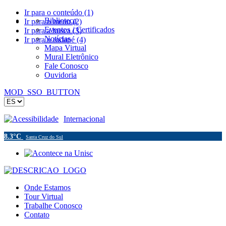
Ir para o conteúdo (1)
Biblioteca
Ir para o menu (2)
Eventos / Certificados
Ir para a busca (3)
Notícias
Ir para o rodapé (4)
Mapa Virtual
Mural Eletrônico
Fale Conosco
Ouvidoria
MOD_SSO_BUTTON
Acessibilidade
Internacional
8.3°C
Santa Cruz do Sul
Onde Estamos
Tour Virtual
Trabalhe Conosco
Contato