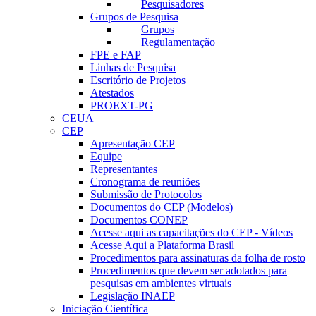
Pesquisadores
Grupos de Pesquisa
Grupos
Regulamentação
FPE e FAP
Linhas de Pesquisa
Escritório de Projetos
Atestados
PROEXT-PG
CEUA
CEP
Apresentação CEP
Equipe
Representantes
Cronograma de reuniões
Submissão de Protocolos
Documentos do CEP (Modelos)
Documentos CONEP
Acesse aqui as capacitações do CEP - Vídeos
Acesse Aqui a Plataforma Brasil
Procedimentos para assinaturas da folha de rosto
Procedimentos que devem ser adotados para
pesquisas em ambientes virtuais
Legislação INAEP
Iniciação Científica