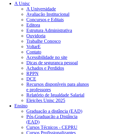
A Unisc
A Universidade
Avaliação Institucional
Concursos e Editais
Editora
Estrutura Administrativa
Ouvidoria
Trabalhe Conosco
VoltarE
Contato
Acessibilidade no site
Dicas de segurança pessoal
Achados e Perdidos
RPPN
DCE
Recursos disponíveis para alunos
e professores
Relatório de Igualdade Salarial
Eleições Unisc 2025
Ensino
Graduação a distância (EAD)
Pós-Graduação a Distância
(EAD)
Cursos Técnicos - CEPRU
Cursos Profissionalizantes