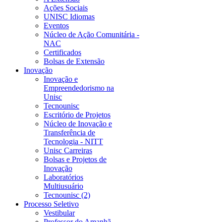
Ações Sociais
UNISC Idiomas
Eventos
Núcleo de Ação Comunitária -
NAC
Certificados
Bolsas de Extensão
Inovação
Inovação e
Empreendedorismo na
Unisc
Tecnounisc
Escritório de Projetos
Núcleo de Inovação e
Transferência de
Tecnologia - NITT
Unisc Carreiras
Bolsas e Projetos de
Inovação
Laboratórios
Multiusuário
Tecnounisc (2)
Processo Seletivo
Vestibular
Professor do Amanhã