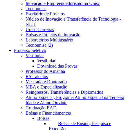
Inovação e Empreendedorismo na Unisc
Tecnounisc
Escritório de Projetos
Núcleo de Inovação e Transferência de Tecnologia -
NITT
Unisc Carreiras
Bolsas e Projetos de Inovação
Laboratórios Multiusuário
Tecnounisc (2)
Processo Seletivo
Vestibular
Vestibular
Download das Provas
Professor do Amanhã
RS Talentos
Mestrado e Doutorado
MBA e Especialização
Reingressos, Transferências e Diplomados
Aluno Especial, Programa Aluno Especial na Terceira
Idade e Aluno Ouvinte
Graduação EAD
Bolsas e Financiamentos
Bolsas
Bolsas de Ensino, Pesquisa e
Extensão