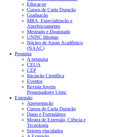
Educar-se
Cursos de Curta Duração
Graduação
MBA, Especialização e
Aperfeiçoamento
Mestrado e Doutorado
UNISC Idiomas
Núcleo de Apoio Acadêmico
(NAAC)
Pesquisa
A pesquisa
CEUA
CEP
Iniciação Científica
Eventos
Revista Jovens
Pesquisadores Unisc
Extensão
Apresentação
Cursos de Curta Duração
Datas e Formulários
Mostra de Extensão, Ciência e
Tecnologia
Setores vinculados
A Extensão