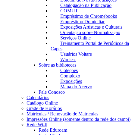
Catalogação na Publicação
COMUT
Empréstimo de Chromebooks
Empréstimo Domiciliar
Exposições Artísticas e Culturais
Orientação sobre Normalização
Serviços Online
Treinamento Portal de Periódicos da
Capes
Usuários Voltare
Wireless
Sobre as bibliotecas
Coleções
Complexo
Exposições
Mapa do Acervo
Fale Conosco
Calendários
Catálogo Online
Grade de Horários
Matriculas / Renovação de Matriculas
Impressões Online (somente dentro da rede dos campi)
Rede Wi-fi
Rede Eduroam