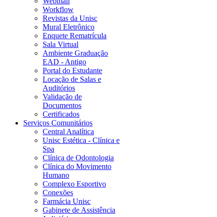
Webmail
Workflow
Revistas da Unisc
Mural Eletrônico
Enquete Rematrícula
Sala Virtual
Ambiente Graduação
EAD - Antigo
Portal do Estudante
Locação de Salas e
Auditórios
Validação de
Documentos
Certificados
Serviços Comunitários
Central Analítica
Unisc Estética - Clínica e
Spa
Clínica de Odontologia
Clínica do Movimento
Humano
Complexo Esportivo
Conexões
Farmácia Unisc
Gabinete de Assistência