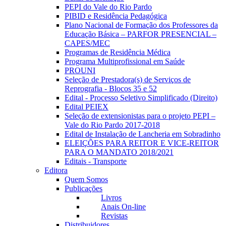
PEPI do Vale do Rio Pardo
PIBID e Residência Pedagógica
Plano Nacional de Formação dos Professores da
Educação Básica – PARFOR PRESENCIAL –
CAPES/MEC
Programas de Residência Médica
Programa Multiprofissional em Saúde
PROUNI
Seleção de Prestadora(s) de Serviços de
Reprografia - Blocos 35 e 52
Edital - Processo Seletivo Simplificado (Direito)
Edital PEIEX
Seleção de extensionistas para o projeto PEPI –
Vale do Rio Pardo 2017-2018
Edital de Instalação de Lancheria em Sobradinho
ELEIÇÕES PARA REITOR E VICE-REITOR
PARA O MANDATO 2018/2021
Editais - Transporte
Editora
Quem Somos
Publicações
Livros
Anais On-line
Revistas
Distribuidores