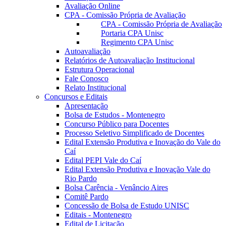
Avaliação Online
CPA - Comissão Própria de Avaliação
CPA - Comissão Própria de Avaliação
Portaria CPA Unisc
Regimento CPA Unisc
Autoavaliação
Relatórios de Autoavaliação Institucional
Estrutura Operacional
Fale Conosco
Relato Institucional
Concursos e Editais
Apresentação
Bolsa de Estudos - Montenegro
Concurso Público para Docentes
Processo Seletivo Simplificado de Docentes
Edital Extensão Produtiva e Inovação do Vale do
Caí
Edital PEPI Vale do Caí
Edital Extensão Produtiva e Inovação Vale do
Rio Pardo
Bolsa Carência - Venâncio Aires
Comitê Pardo
Concessão de Bolsa de Estudo UNISC
Editais - Montenegro
Edital de Licitação