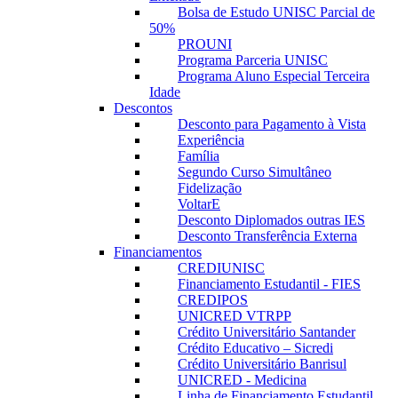
Bolsa de Estudo UNISC Parcial de
50%
PROUNI
Programa Parceria UNISC
Programa Aluno Especial Terceira
Idade
Descontos
Desconto para Pagamento à Vista
Experiência
Família
Segundo Curso Simultâneo
Fidelização
VoltarE
Desconto Diplomados outras IES
Desconto Transferência Externa
Financiamentos
CREDIUNISC
Financiamento Estudantil - FIES
CREDIPOS
UNICRED VTRPP
Crédito Universitário Santander
Crédito Educativo – Sicredi
Crédito Universitário Banrisul
UNICRED - Medicina
Linha de Financiamento Estudantil