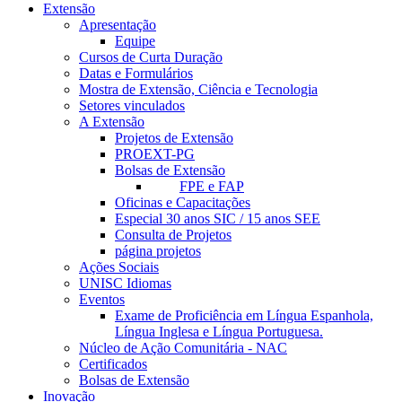
Extensão
Apresentação
Equipe
Cursos de Curta Duração
Datas e Formulários
Mostra de Extensão, Ciência e Tecnologia
Setores vinculados
A Extensão
Projetos de Extensão
PROEXT-PG
Bolsas de Extensão
FPE e FAP
Oficinas e Capacitações
Especial 30 anos SIC / 15 anos SEE
Consulta de Projetos
página projetos
Ações Sociais
UNISC Idiomas
Eventos
Exame de Proficiência em Língua Espanhola,
Língua Inglesa e Língua Portuguesa.
Núcleo de Ação Comunitária - NAC
Certificados
Bolsas de Extensão
Inovação