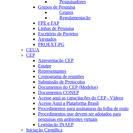
Pesquisadores
Grupos de Pesquisa
Grupos
Regulamentação
FPE e FAP
Linhas de Pesquisa
Escritório de Projetos
Atestados
PROEXT-PG
CEUA
CEP
Apresentação CEP
Equipe
Representantes
Cronograma de reuniões
Submissão de Protocolos
Documentos do CEP (Modelos)
Documentos CONEP
Acesse aqui as capacitações do CEP - Vídeos
Acesse Aqui a Plataforma Brasil
Procedimentos para assinaturas da folha de rosto
Procedimentos que devem ser adotados para
pesquisas em ambientes virtuais
Legislação INAEP
Iniciação Científica