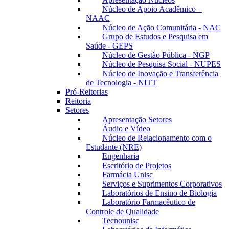
Núcleo de Apoio Acadêmico –
NAAC
Núcleo de Ação Comunitária - NAC
Grupo de Estudos e Pesquisa em
Saúde - GEPS
Núcleo de Gestão Pública - NGP
Núcleo de Pesquisa Social - NUPES
Núcleo de Inovação e Transferência
de Tecnologia - NITT
Pró-Reitorias
Reitoria
Setores
Apresentação Setores
Áudio e Vídeo
Núcleo de Relacionamento com o
Estudante (NRE)
Engenharia
Escritório de Projetos
Farmácia Unisc
Serviços e Suprimentos Corporativos
Laboratórios de Ensino de Biologia
Laboratório Farmacêutico de
Controle de Qualidade
Tecnounisc