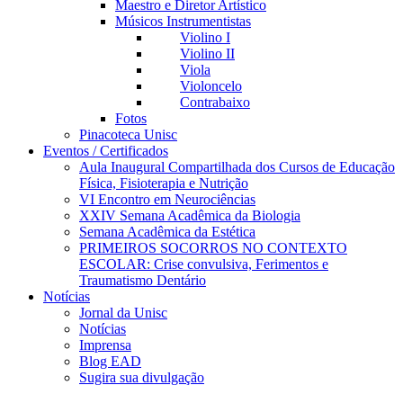
Maestro e Diretor Artístico
Músicos Instrumentistas
Violino I
Violino II
Viola
Violoncelo
Contrabaixo
Fotos
Pinacoteca Unisc
Eventos / Certificados
Aula Inaugural Compartilhada dos Cursos de Educação
Física, Fisioterapia e Nutrição
VI Encontro em Neurociências
XXIV Semana Acadêmica da Biologia
Semana Acadêmica da Estética
PRIMEIROS SOCORROS NO CONTEXTO
ESCOLAR: Crise convulsiva, Ferimentos e
Traumatismo Dentário
Notícias
Jornal da Unisc
Notícias
Imprensa
Blog EAD
Sugira sua divulgação