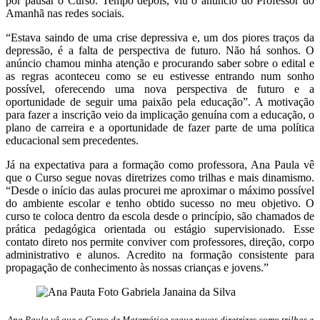
por pausar o Curso. Tempo depois, viu o anúncio do Professor do
Amanhã nas redes sociais.
“Estava saindo de uma crise depressiva e, um dos piores traços da
depressão, é a falta de perspectiva de futuro. Não há sonhos. O
anúncio chamou minha atenção e procurando saber sobre o edital e
as regras aconteceu como se eu estivesse entrando num sonho
possível, oferecendo uma nova perspectiva de futuro e a
oportunidade de seguir uma paixão pela educação”. A motivação
para fazer a inscrição veio da implicação genuína com a educação, o
plano de carreira e a oportunidade de fazer parte de uma política
educacional sem precedentes.
Já na expectativa para a formação como professora, Ana Paula vê
que o Curso segue novas diretrizes como trilhas e mais dinamismo.
“Desde o início das aulas procurei me aproximar o máximo possível
do ambiente escolar e tenho obtido sucesso no meu objetivo. O
curso te coloca dentro da escola desde o princípio, são chamados de
prática pedagógica orientada ou estágio supervisionado. Esse
contato direto nos permite conviver com professores, direção, corpo
administrativo e alunos. Acredito na formação consistente para
propagação de conhecimento às nossas crianças e jovens.”
Ana Paula vê que o Curso de Matemática segue novas diretrizes como trilhas e