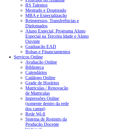
RS Talentos
Mestrado e Doutorado
MBA e Especialização
Reingressos, Transferências e
Diplomados
Aluno Especial, Programa Aluno
Especial na Terceira Idade e Aluno
Ouvinte
Graduação EAD
Bolsas e Financiamentos
Serviços Online
Avaliação Online
Biblioteca
Calendários
Catálogo Online
Grade de Horários
Matriculas / Renovação
de Matriculas
Impressões Online
(somente dentro da rede
dos campi)
Rede Wi-fi
Sistema de Registro da
Produção Docente