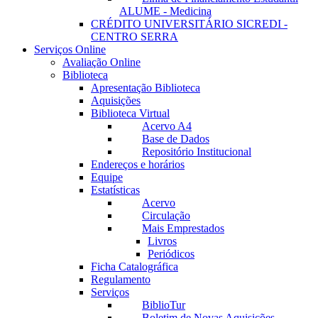
ALUME - Medicina
CRÉDITO UNIVERSITÁRIO SICREDI -
CENTRO SERRA
Serviços Online
Avaliação Online
Biblioteca
Apresentação Biblioteca
Aquisições
Biblioteca Virtual
Acervo A4
Base de Dados
Repositório Institucional
Endereços e horários
Equipe
Estatísticas
Acervo
Circulação
Mais Emprestados
Livros
Periódicos
Ficha Catalográfica
Regulamento
Serviços
BiblioTur
Boletim de Novas Aquisições