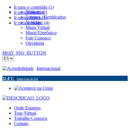
Ir para o conteúdo (1)
Biblioteca
Ir para o menu (2)
Eventos / Certificados
Ir para a busca (3)
Notícias
Ir para o rodapé (4)
Mapa Virtual
Mural Eletrônico
Fale Conosco
Ouvidoria
MOD_SSO_BUTTON
Acessibilidade
Internacional
11.4°C
Santa Cruz do Sul
Onde Estamos
Tour Virtual
Trabalhe Conosco
Contato