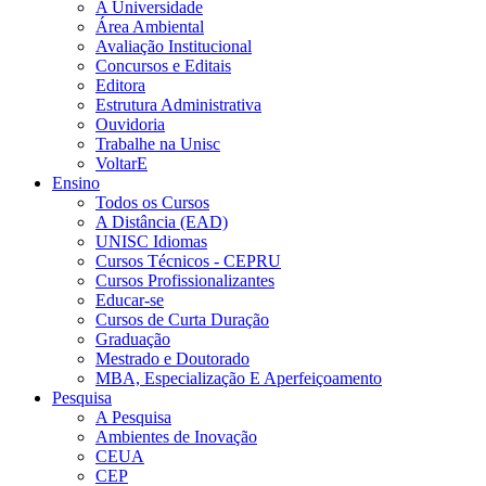
A Universidade
Área Ambiental
Avaliação Institucional
Concursos e Editais
Editora
Estrutura Administrativa
Ouvidoria
Trabalhe na Unisc
VoltarE
Ensino
Todos os Cursos
A Distância (EAD)
UNISC Idiomas
Cursos Técnicos - CEPRU
Cursos Profissionalizantes
Educar-se
Cursos de Curta Duração
Graduação
Mestrado e Doutorado
MBA, Especialização E Aperfeiçoamento
Pesquisa
A Pesquisa
Ambientes de Inovação
CEUA
CEP