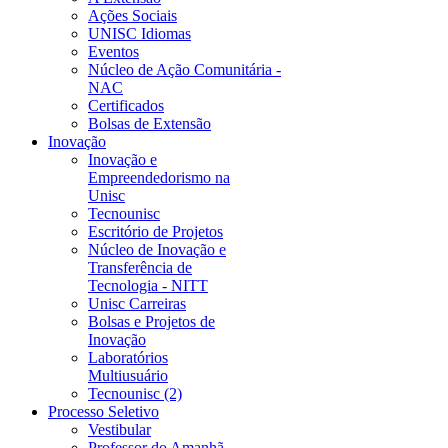
Ações Sociais
UNISC Idiomas
Eventos
Núcleo de Ação Comunitária -
NAC
Certificados
Bolsas de Extensão
Inovação
Inovação e
Empreendedorismo na
Unisc
Tecnounisc
Escritório de Projetos
Núcleo de Inovação e
Transferência de
Tecnologia - NITT
Unisc Carreiras
Bolsas e Projetos de
Inovação
Laboratórios
Multiusuário
Tecnounisc (2)
Processo Seletivo
Vestibular
Professor do Amanhã