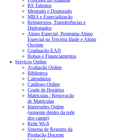
RS Talentos
Mestrado e Doutorado
MBA e Especialização
Reingressos, Transferências e
Diplomados
Aluno Especial, Programa Aluno
Especial na Terceira Idade e Aluno
Ouvinte
Graduação EAD
Bolsas e Financiamentos
Serviços Online
Avaliação Online
Biblioteca
Calendários
Catálogo Online
Grade de Horários
Matriculas / Renovação
de Matriculas
Impressões Online
(somente dentro da rede
dos campi)
Rede Wi-fi
Sistema de Registro da
Produção Docente