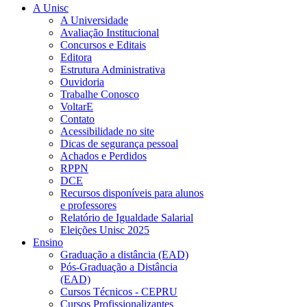
A Unisc
A Universidade
Avaliação Institucional
Concursos e Editais
Editora
Estrutura Administrativa
Ouvidoria
Trabalhe Conosco
VoltarE
Contato
Acessibilidade no site
Dicas de segurança pessoal
Achados e Perdidos
RPPN
DCE
Recursos disponíveis para alunos
e professores
Relatório de Igualdade Salarial
Eleições Unisc 2025
Ensino
Graduação a distância (EAD)
Pós-Graduação a Distância
(EAD)
Cursos Técnicos - CEPRU
Cursos Profissionalizantes