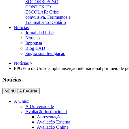
SOCORROS NO
CONTEXTO
ESCOLAR: Crise
convulsiva, Ferimentos e
Traumatismo Dentário
Notícias
Jornal da Unisc
Notícias
Imprensa
Blog EAD
Sugira sua divulgação
Notícias
>
PPGEdu da Unisc amplia inserção internacional por meio de pe
Notícias
MENU DA PÁGINA
A Unisc
A Universidade
Avaliação Institucional
Apresentação
Avaliação Externa
Avaliação Online