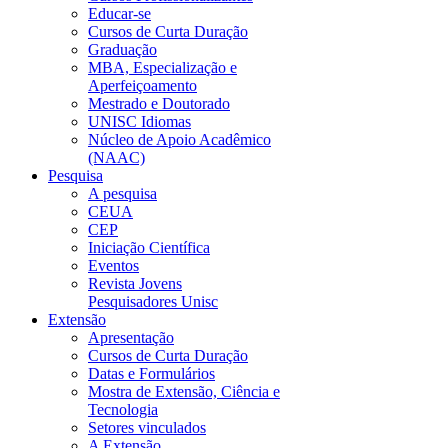
Educar-se
Cursos de Curta Duração
Graduação
MBA, Especialização e
Aperfeiçoamento
Mestrado e Doutorado
UNISC Idiomas
Núcleo de Apoio Acadêmico
(NAAC)
Pesquisa
A pesquisa
CEUA
CEP
Iniciação Científica
Eventos
Revista Jovens
Pesquisadores Unisc
Extensão
Apresentação
Cursos de Curta Duração
Datas e Formulários
Mostra de Extensão, Ciência e
Tecnologia
Setores vinculados
A Extensão