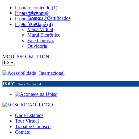
Ir para o conteúdo (1)
Biblioteca
Ir para o menu (2)
Eventos / Certificados
Ir para a busca (3)
Notícias
Ir para o rodapé (4)
Mapa Virtual
Mural Eletrônico
Fale Conosco
Ouvidoria
MOD_SSO_BUTTON
Acessibilidade
Internacional
16.0°C
Santa Cruz do Sul
Onde Estamos
Tour Virtual
Trabalhe Conosco
Contato