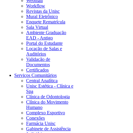
Webmail
Workflow
Revistas da Unisc
Mural Eletrônico
Enquete Rematrícula
Sala Virtual
Ambiente Graduação
EAD - Antigo
Portal do Estudante
Locação de Salas e
Auditórios
Validação de
Documentos
Certificados
Serviços Comunitários
Central Analítica
Unisc Estética - Clínica e
Spa
Clínica de Odontologia
Clínica do Movimento
Humano
Complexo Esportivo
Conexões
Farmácia Unisc
Gabinete de Assistência