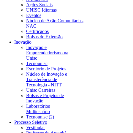
Ações Sociais
UNISC Idiomas
Eventos
Núcleo de Ação Comunitária -
NAC
Certificados
Bolsas de Extensão
Inovação
Inovação e
Empreendedorismo na
Unisc
Tecnounisc
Escritório de Projetos
Núcleo de Inovação e
Transferência de
Tecnologia - NITT
Unisc Carreiras
Bolsas e Projetos de
Inovação
Laboratórios
Multiusuário
Tecnounisc (2)
Processo Seletivo
Vestibular
Professor do Amanhã