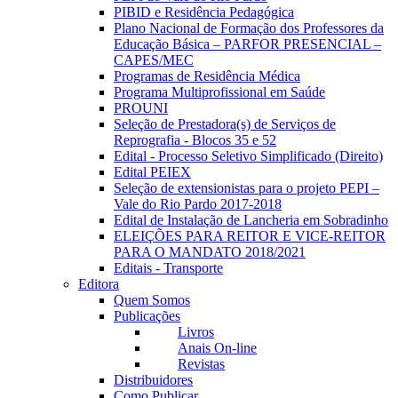
PIBID e Residência Pedagógica
Plano Nacional de Formação dos Professores da
Educação Básica – PARFOR PRESENCIAL –
CAPES/MEC
Programas de Residência Médica
Programa Multiprofissional em Saúde
PROUNI
Seleção de Prestadora(s) de Serviços de
Reprografia - Blocos 35 e 52
Edital - Processo Seletivo Simplificado (Direito)
Edital PEIEX
Seleção de extensionistas para o projeto PEPI –
Vale do Rio Pardo 2017-2018
Edital de Instalação de Lancheria em Sobradinho
ELEIÇÕES PARA REITOR E VICE-REITOR
PARA O MANDATO 2018/2021
Editais - Transporte
Editora
Quem Somos
Publicações
Livros
Anais On-line
Revistas
Distribuidores
Como Publicar