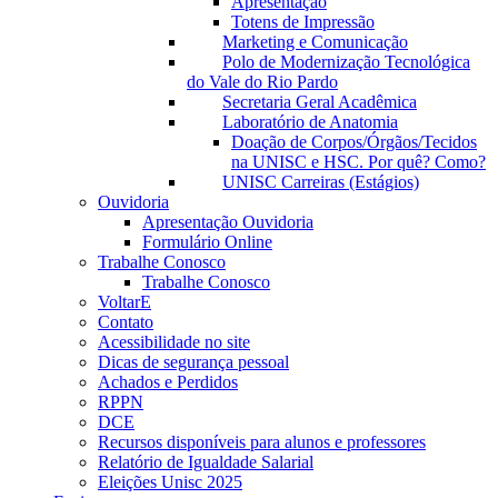
Apresentação
Totens de Impressão
Marketing e Comunicação
Polo de Modernização Tecnológica
do Vale do Rio Pardo
Secretaria Geral Acadêmica
Laboratório de Anatomia
Doação de Corpos/Órgãos/Tecidos
na UNISC e HSC. Por quê? Como?
UNISC Carreiras (Estágios)
Ouvidoria
Apresentação Ouvidoria
Formulário Online
Trabalhe Conosco
Trabalhe Conosco
VoltarE
Contato
Acessibilidade no site
Dicas de segurança pessoal
Achados e Perdidos
RPPN
DCE
Recursos disponíveis para alunos e professores
Relatório de Igualdade Salarial
Eleições Unisc 2025