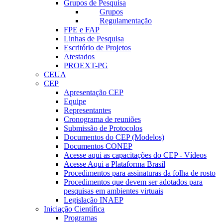
Grupos de Pesquisa
Grupos
Regulamentação
FPE e FAP
Linhas de Pesquisa
Escritório de Projetos
Atestados
PROEXT-PG
CEUA
CEP
Apresentação CEP
Equipe
Representantes
Cronograma de reuniões
Submissão de Protocolos
Documentos do CEP (Modelos)
Documentos CONEP
Acesse aqui as capacitações do CEP - Vídeos
Acesse Aqui a Plataforma Brasil
Procedimentos para assinaturas da folha de rosto
Procedimentos que devem ser adotados para
pesquisas em ambientes virtuais
Legislação INAEP
Iniciação Científica
Programas