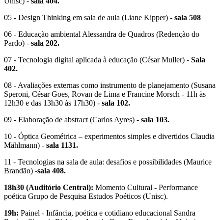
Unisc) -
sala 404.
05 - Design Thinking em sala de aula (Liane Kipper) -
sala 508
06 - Educação ambiental Alessandra de Quadros (Redenção do
Pardo) -
sala 202.
07 - Tecnologia digital aplicada à educação (César Muller)
-
Sala
402.
08 - Avaliações externas como instrumento de planejamento (Susana
Speroni, César Goes, Rovan de Lima e Francine Morsch - 11h às
12h30 e das 13h30 às 17h30) -
sala 102.
09 - Elaboração de abstract (Carlos Ayres)
-
sala 103.
10 - Óptica Geométrica – experimentos simples e divertidos Claudia
Mählmann) -
sala 1131.
11 - Tecnologias na sala de aula: desafios e possibilidades (Maurice
Brandão) -
sala 408.
18h30 (Auditório Central):
Momento Cultural - Performance
poética Grupo de Pesquisa Estudos Poéticos (Unisc).
19h:
Painel - Infância, poética e cotidiano educacional Sandra