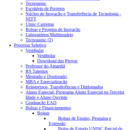
Tecnounisc
Escritório de Projetos
Núcleo de Inovação e Transferência de Tecnologia -
NITT
Unisc Carreiras
Bolsas e Projetos de Inovação
Laboratórios Multiusuário
Tecnounisc (2)
Processo Seletivo
Vestibular
Vestibular
Download das Provas
Professor do Amanhã
RS Talentos
Mestrado e Doutorado
MBA e Especialização
Reingressos, Transferências e Diplomados
Aluno Especial, Programa Aluno Especial na Terceira
Idade e Aluno Ouvinte
Graduação EAD
Bolsas e Financiamentos
Bolsas
Bolsas de Ensino, Pesquisa e
Extensão
Bolsa de Estudo UNISC Parcial de