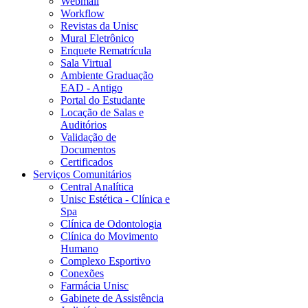
Webmail
Workflow
Revistas da Unisc
Mural Eletrônico
Enquete Rematrícula
Sala Virtual
Ambiente Graduação
EAD - Antigo
Portal do Estudante
Locação de Salas e
Auditórios
Validação de
Documentos
Certificados
Serviços Comunitários
Central Analítica
Unisc Estética - Clínica e
Spa
Clínica de Odontologia
Clínica do Movimento
Humano
Complexo Esportivo
Conexões
Farmácia Unisc
Gabinete de Assistência