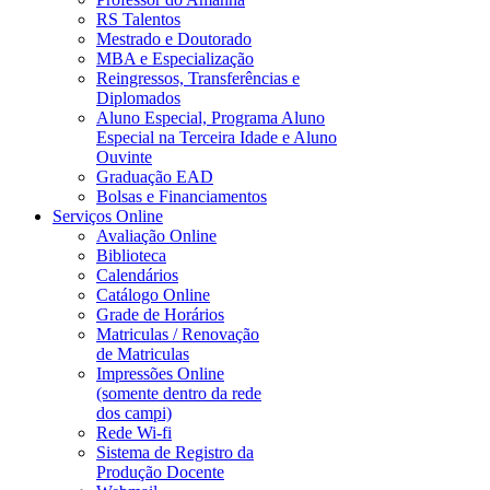
RS Talentos
Mestrado e Doutorado
MBA e Especialização
Reingressos, Transferências e
Diplomados
Aluno Especial, Programa Aluno
Especial na Terceira Idade e Aluno
Ouvinte
Graduação EAD
Bolsas e Financiamentos
Serviços Online
Avaliação Online
Biblioteca
Calendários
Catálogo Online
Grade de Horários
Matriculas / Renovação
de Matriculas
Impressões Online
(somente dentro da rede
dos campi)
Rede Wi-fi
Sistema de Registro da
Produção Docente