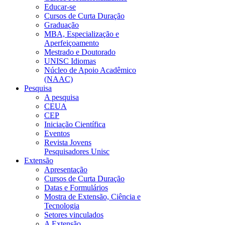
Educar-se
Cursos de Curta Duração
Graduação
MBA, Especialização e
Aperfeiçoamento
Mestrado e Doutorado
UNISC Idiomas
Núcleo de Apoio Acadêmico
(NAAC)
Pesquisa
A pesquisa
CEUA
CEP
Iniciação Científica
Eventos
Revista Jovens
Pesquisadores Unisc
Extensão
Apresentação
Cursos de Curta Duração
Datas e Formulários
Mostra de Extensão, Ciência e
Tecnologia
Setores vinculados
A Extensão