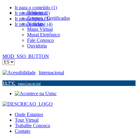
Ir para o conteúdo (1)
Biblioteca
Ir para o menu (2)
Eventos / Certificados
Ir para a busca (3)
Notícias
Ir para o rodapé (4)
Mapa Virtual
Mural Eletrônico
Fale Conosco
Ouvidoria
MOD_SSO_BUTTON
Acessibilidade
Internacional
13.7°C
Santa Cruz do Sul
Onde Estamos
Tour Virtual
Trabalhe Conosco
Contato