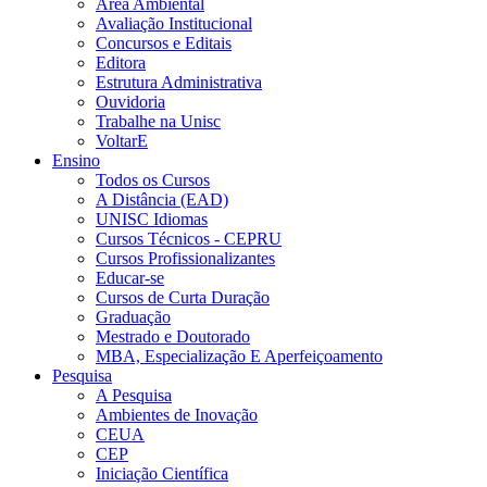
Área Ambiental
Avaliação Institucional
Concursos e Editais
Editora
Estrutura Administrativa
Ouvidoria
Trabalhe na Unisc
VoltarE
Ensino
Todos os Cursos
A Distância (EAD)
UNISC Idiomas
Cursos Técnicos - CEPRU
Cursos Profissionalizantes
Educar-se
Cursos de Curta Duração
Graduação
Mestrado e Doutorado
MBA, Especialização E Aperfeiçoamento
Pesquisa
A Pesquisa
Ambientes de Inovação
CEUA
CEP
Iniciação Científica