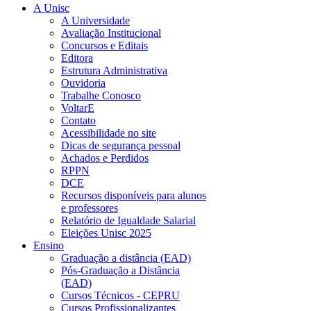
A Unisc
A Universidade
Avaliação Institucional
Concursos e Editais
Editora
Estrutura Administrativa
Ouvidoria
Trabalhe Conosco
VoltarE
Contato
Acessibilidade no site
Dicas de segurança pessoal
Achados e Perdidos
RPPN
DCE
Recursos disponíveis para alunos
e professores
Relatório de Igualdade Salarial
Eleições Unisc 2025
Ensino
Graduação a distância (EAD)
Pós-Graduação a Distância
(EAD)
Cursos Técnicos - CEPRU
Cursos Profissionalizantes