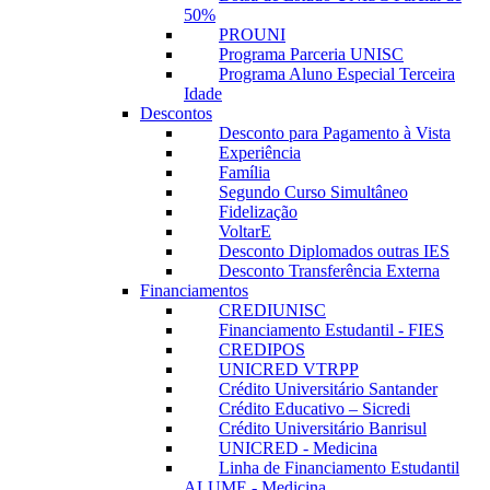
50%
PROUNI
Programa Parceria UNISC
Programa Aluno Especial Terceira
Idade
Descontos
Desconto para Pagamento à Vista
Experiência
Família
Segundo Curso Simultâneo
Fidelização
VoltarE
Desconto Diplomados outras IES
Desconto Transferência Externa
Financiamentos
CREDIUNISC
Financiamento Estudantil - FIES
CREDIPOS
UNICRED VTRPP
Crédito Universitário Santander
Crédito Educativo – Sicredi
Crédito Universitário Banrisul
UNICRED - Medicina
Linha de Financiamento Estudantil
ALUME - Medicina