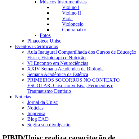
Músicos Instrumentistas
Violino I
Violino II
Viola
Violoncelo
Contrabaixo
Fotos
Pinacoteca Unisc
Eventos / Certificados
Aula Inaugural Compartilhada dos Cursos de Educação
Física, Fisioterapia e Nutrição
VI Encontro em Neurociências
XXIV Semana Acadêmica da Biologia
Semana Acadêmica da Estética
PRIMEIROS SOCORROS NO CONTEXTO
ESCOLAR: Crise convulsiva, Ferimentos e
Traumatismo Dentário
Notícias
Jornal da Unisc
Notícias
Imprensa
Blog EAD
Sugira sua divulgação
PIBID/Unisc realiza capacitação de