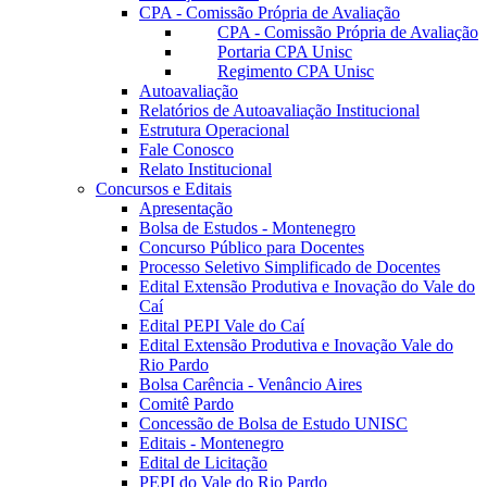
CPA - Comissão Própria de Avaliação
CPA - Comissão Própria de Avaliação
Portaria CPA Unisc
Regimento CPA Unisc
Autoavaliação
Relatórios de Autoavaliação Institucional
Estrutura Operacional
Fale Conosco
Relato Institucional
Concursos e Editais
Apresentação
Bolsa de Estudos - Montenegro
Concurso Público para Docentes
Processo Seletivo Simplificado de Docentes
Edital Extensão Produtiva e Inovação do Vale do
Caí
Edital PEPI Vale do Caí
Edital Extensão Produtiva e Inovação Vale do
Rio Pardo
Bolsa Carência - Venâncio Aires
Comitê Pardo
Concessão de Bolsa de Estudo UNISC
Editais - Montenegro
Edital de Licitação
PEPI do Vale do Rio Pardo