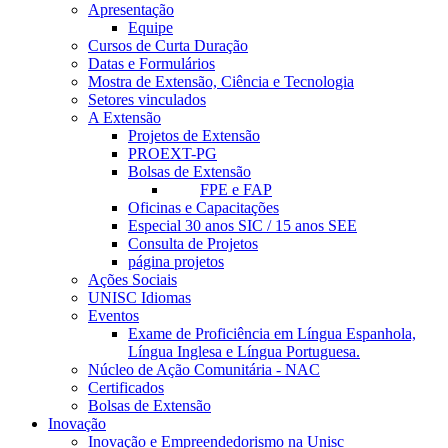
Apresentação
Equipe
Cursos de Curta Duração
Datas e Formulários
Mostra de Extensão, Ciência e Tecnologia
Setores vinculados
A Extensão
Projetos de Extensão
PROEXT-PG
Bolsas de Extensão
FPE e FAP
Oficinas e Capacitações
Especial 30 anos SIC / 15 anos SEE
Consulta de Projetos
página projetos
Ações Sociais
UNISC Idiomas
Eventos
Exame de Proficiência em Língua Espanhola,
Língua Inglesa e Língua Portuguesa.
Núcleo de Ação Comunitária - NAC
Certificados
Bolsas de Extensão
Inovação
Inovação e Empreendedorismo na Unisc