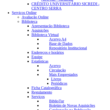
CRÉDITO UNIVERSITÁRIO SICREDI -
CENTRO SERRA
Serviços Online
Avaliação Online
Biblioteca
Apresentação Biblioteca
Aquisições
Biblioteca Virtual
Acervo A4
Base de Dados
Repositório Institucional
Endereços e horários
Equipe
Estatísticas
Acervo
Circulação
Mais Emprestados
Livros
Periódicos
Ficha Catalográfica
Regulamento
Serviços
BiblioTur
Boletim de Novas Aquisições
Catalogação na Publicação