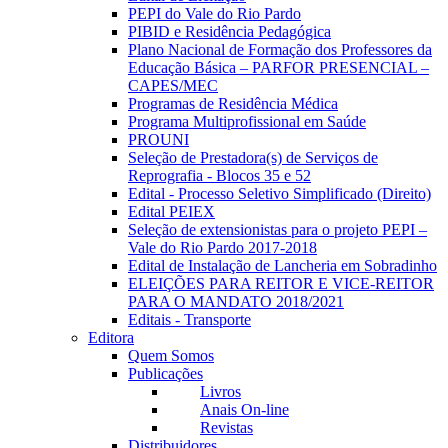
PEPI do Vale do Rio Pardo
PIBID e Residência Pedagógica
Plano Nacional de Formação dos Professores da
Educação Básica – PARFOR PRESENCIAL –
CAPES/MEC
Programas de Residência Médica
Programa Multiprofissional em Saúde
PROUNI
Seleção de Prestadora(s) de Serviços de
Reprografia - Blocos 35 e 52
Edital - Processo Seletivo Simplificado (Direito)
Edital PEIEX
Seleção de extensionistas para o projeto PEPI –
Vale do Rio Pardo 2017-2018
Edital de Instalação de Lancheria em Sobradinho
ELEIÇÕES PARA REITOR E VICE-REITOR
PARA O MANDATO 2018/2021
Editais - Transporte
Editora
Quem Somos
Publicações
Livros
Anais On-line
Revistas
Distribuidores