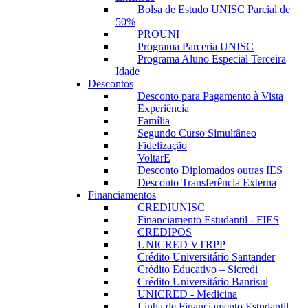
Bolsa de Estudo UNISC Parcial de
50%
PROUNI
Programa Parceria UNISC
Programa Aluno Especial Terceira
Idade
Descontos
Desconto para Pagamento à Vista
Experiência
Família
Segundo Curso Simultâneo
Fidelização
VoltarE
Desconto Diplomados outras IES
Desconto Transferência Externa
Financiamentos
CREDIUNISC
Financiamento Estudantil - FIES
CREDIPOS
UNICRED VTRPP
Crédito Universitário Santander
Crédito Educativo – Sicredi
Crédito Universitário Banrisul
UNICRED - Medicina
Linha de Financiamento Estudantil