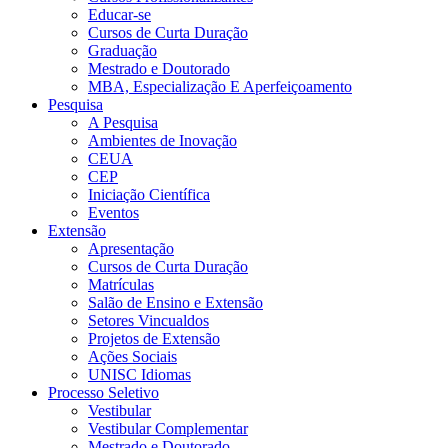
Educar-se
Cursos de Curta Duração
Graduação
Mestrado e Doutorado
MBA, Especialização E Aperfeiçoamento
Pesquisa
A Pesquisa
Ambientes de Inovação
CEUA
CEP
Iniciação Científica
Eventos
Extensão
Apresentação
Cursos de Curta Duração
Matrículas
Salão de Ensino e Extensão
Setores Vincualdos
Projetos de Extensão
Ações Sociais
UNISC Idiomas
Processo Seletivo
Vestibular
Vestibular Complementar
Mestrado e Doutorado