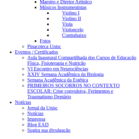
Maestro e Diretor Artístico
Músicos Instrumentistas
Violino I
Violino II
Viola
Violoncelo
Contrabaixo
Fotos
Pinacoteca Unisc
Eventos / Certificados
Aula Inaugural Compartilhada dos Cursos de Educação
Física, Fisioterapia e Nutrição
VI Encontro em Neurociências
XXIV Semana Acadêmica da Biologia
Semana Acadêmica da Estética
PRIMEIROS SOCORROS NO CONTEXTO
ESCOLAR: Crise convulsiva, Ferimentos e
Traumatismo Dentário
Notícias
Jornal da Unisc
Notícias
Imprensa
Blog EAD
Sugira sua divulgação