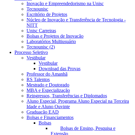
Inovação e Empreendedorismo na Unisc
Tecnounisc
Escritório de Projetos
Núcleo de Inovação e Transferência de Tecnologia -
NITT
Unisc Carreiras
Bolsas e Projetos de Inovação
Laboratórios Multiusuário
Tecnounisc (2)
Processo Seletivo
Vestibular
Vestibular
Download das Provas
Professor do Amanhã
RS Talentos
Mestrado e Doutorado
MBA e Especialização
Reingressos, Transferências e Diplomados
Aluno Especial, Programa Aluno Especial na Terceira
Idade e Aluno Ouvinte
Graduação EAD
Bolsas e Financiamentos
Bolsas
Bolsas de Ensino, Pesquisa e
Extensão