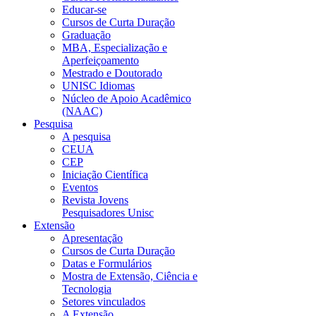
Educar-se
Cursos de Curta Duração
Graduação
MBA, Especialização e
Aperfeiçoamento
Mestrado e Doutorado
UNISC Idiomas
Núcleo de Apoio Acadêmico
(NAAC)
Pesquisa
A pesquisa
CEUA
CEP
Iniciação Científica
Eventos
Revista Jovens
Pesquisadores Unisc
Extensão
Apresentação
Cursos de Curta Duração
Datas e Formulários
Mostra de Extensão, Ciência e
Tecnologia
Setores vinculados
A Extensão