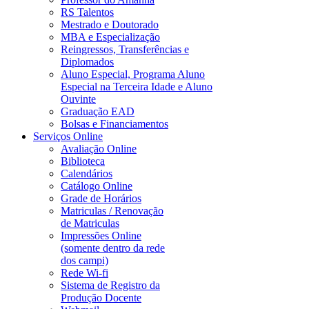
RS Talentos
Mestrado e Doutorado
MBA e Especialização
Reingressos, Transferências e
Diplomados
Aluno Especial, Programa Aluno
Especial na Terceira Idade e Aluno
Ouvinte
Graduação EAD
Bolsas e Financiamentos
Serviços Online
Avaliação Online
Biblioteca
Calendários
Catálogo Online
Grade de Horários
Matriculas / Renovação
de Matriculas
Impressões Online
(somente dentro da rede
dos campi)
Rede Wi-fi
Sistema de Registro da
Produção Docente