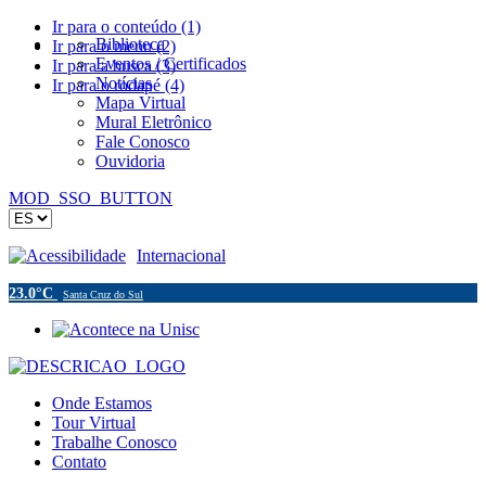
Ir para o conteúdo (1)
Biblioteca
Ir para o menu (2)
Eventos / Certificados
Ir para a busca (3)
Notícias
Ir para o rodapé (4)
Mapa Virtual
Mural Eletrônico
Fale Conosco
Ouvidoria
MOD_SSO_BUTTON
Acessibilidade
Internacional
23.0°C
Santa Cruz do Sul
Onde Estamos
Tour Virtual
Trabalhe Conosco
Contato