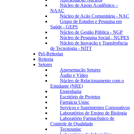
Núcleo de Apoio Acadêmico –
NAAC
Núcleo de Ação Comunitária - NAC
Grupo de Estudos e Pesquisa em
Saúde - GEPS
Núcleo de Gestão Pública - NGP
Núcleo de Pesquisa Social - NUPES
Núcleo de Inovação e Transferência
de Tecnologia - NITT
Pró-Reitorias
Reitoria
Setores
Apresentação Setores
Áudio e Vídeo
Núcleo de Relacionamento com o
Estudante (NRE)
Engenharia
Escritório de Projetos
Farmácia Unisc
Serviços e Suprimentos Corporativos
Laboratórios de Ensino de Biologia
Laboratório Farmacêutico de
Controle de Qualidade
Tecnounisc