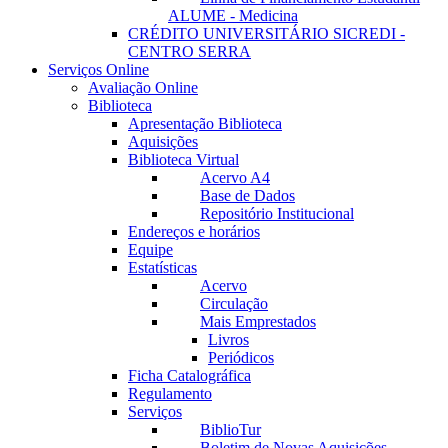
ALUME - Medicina
CRÉDITO UNIVERSITÁRIO SICREDI -
CENTRO SERRA
Serviços Online
Avaliação Online
Biblioteca
Apresentação Biblioteca
Aquisições
Biblioteca Virtual
Acervo A4
Base de Dados
Repositório Institucional
Endereços e horários
Equipe
Estatísticas
Acervo
Circulação
Mais Emprestados
Livros
Periódicos
Ficha Catalográfica
Regulamento
Serviços
BiblioTur
Boletim de Novas Aquisições