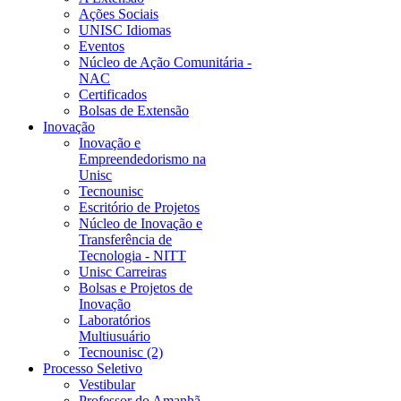
Ações Sociais
UNISC Idiomas
Eventos
Núcleo de Ação Comunitária -
NAC
Certificados
Bolsas de Extensão
Inovação
Inovação e
Empreendedorismo na
Unisc
Tecnounisc
Escritório de Projetos
Núcleo de Inovação e
Transferência de
Tecnologia - NITT
Unisc Carreiras
Bolsas e Projetos de
Inovação
Laboratórios
Multiusuário
Tecnounisc (2)
Processo Seletivo
Vestibular
Professor do Amanhã