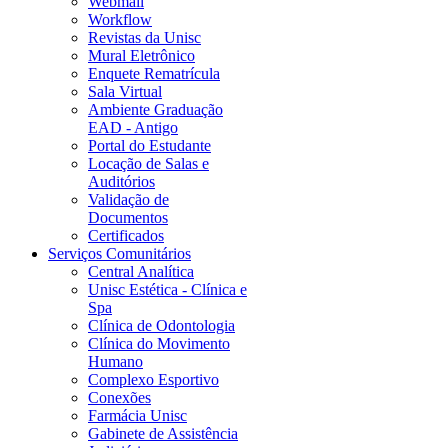
Webmail
Workflow
Revistas da Unisc
Mural Eletrônico
Enquete Rematrícula
Sala Virtual
Ambiente Graduação
EAD - Antigo
Portal do Estudante
Locação de Salas e
Auditórios
Validação de
Documentos
Certificados
Serviços Comunitários
Central Analítica
Unisc Estética - Clínica e
Spa
Clínica de Odontologia
Clínica do Movimento
Humano
Complexo Esportivo
Conexões
Farmácia Unisc
Gabinete de Assistência