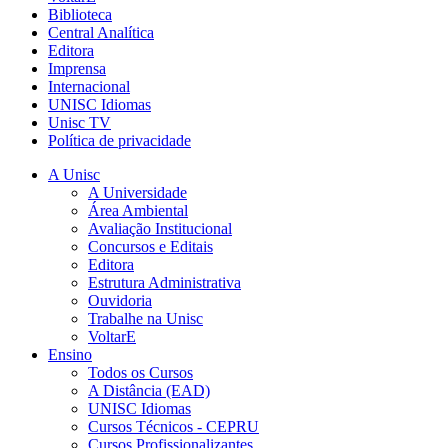
Biblioteca
Central Analítica
Editora
Imprensa
Internacional
UNISC Idiomas
Unisc TV
Política de privacidade
A Unisc
A Universidade
Área Ambiental
Avaliação Institucional
Concursos e Editais
Editora
Estrutura Administrativa
Ouvidoria
Trabalhe na Unisc
VoltarE
Ensino
Todos os Cursos
A Distância (EAD)
UNISC Idiomas
Cursos Técnicos - CEPRU
Cursos Profissionalizantes