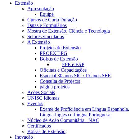
Extensão
Apresentação
Equipe
Cursos de Curta Duração
Datas e Formulários
Mostra de Extensão, Ciência e Tecnologia
Setores vinculados
A Extensão
Projetos de Extensão
PROEXT-PG
Bolsas de Extensão
FPE e FAP
Oficinas e Capacitações
Especial 30 anos SIC / 15 anos SEE
Consulta de Projetos
página projetos
Ações Sociais
UNISC Idiomas
Eventos
Exame de Proficiência em Língua Espanhola,
Língua Inglesa e Língua Portuguesa.
Núcleo de Ação Comunitária - NAC
Certificados
Bolsas de Extensão
Inovação