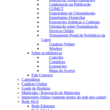
Catalogação na Publicação
COMUT
Empréstimo de Chromebooks
Empréstimo Domiciliar
Exposições Artísticas e Culturais
Orientação sobre Normalização
Serviços Online
Treinamento Portal de Periódicos da
Capes
Usuários Voltare
Wireless
Sobre as bibliotecas
Coleções
Complexo
Exposições
Mapa do Acervo
Fale Conosco
Calendários
Catálogo Online
Grade de Horários
Matriculas / Renovação de Matriculas
Impressões Online (somente dentro da rede dos campi)
Rede Wi-fi
Rede Eduroam