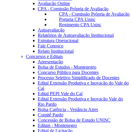
Avaliação Online
CPA - Comissão Própria de Avaliação
CPA - Comissão Própria de Avaliação
Portaria CPA Unisc
Regimento CPA Unisc
Autoavaliação
Relatórios de Autoavaliação Institucional
Estrutura Operacional
Fale Conosco
Relato Institucional
Concursos e Editais
Apresentação
Bolsa de Estudos - Montenegro
Concurso Público para Docentes
Processo Seletivo Simplificado de Docentes
Edital Extensão Produtiva e Inovação do Vale do
Caí
Edital PEPI Vale do Caí
Edital Extensão Produtiva e Inovação Vale do
Rio Pardo
Bolsa Carência - Venâncio Aires
Comitê Pardo
Concessão de Bolsa de Estudo UNISC
Editais - Montenegro
Edital de Licitação