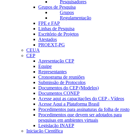
Pesquisadores
Grupos de Pesquisa
Grupos
Regulamentação
FPE e FAP
Linhas de Pesquisa
Escritório de Projetos
Atestados
PROEXT-PG
CEUA
CEP
Apresentação CEP
Equipe
Representantes
Cronograma de reuniões
Submissão de Protocolos
Documentos do CEP (Modelos)
Documentos CONEP
Acesse aqui as capacitações do CEP - Vídeos
Acesse Aqui a Plataforma Brasil
Procedimentos para assinaturas da folha de rosto
Procedimentos que devem ser adotados para
pesquisas em ambientes virtuais
Legislação INAEP
Iniciação Científica