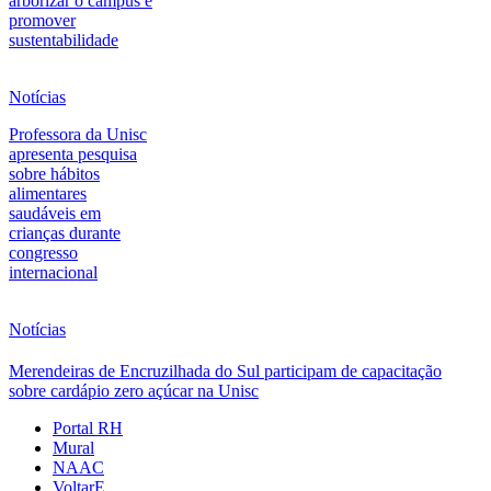
arborizar o campus e
promover
sustentabilidade
Notícias
Professora da Unisc
apresenta pesquisa
sobre hábitos
alimentares
saudáveis em
crianças durante
congresso
internacional
Notícias
Merendeiras de Encruzilhada do Sul participam de capacitação
sobre cardápio zero açúcar na Unisc
Portal RH
Mural
NAAC
VoltarE