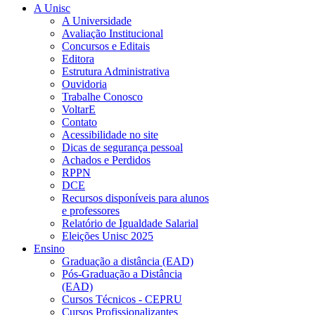
A Unisc
A Universidade
Avaliação Institucional
Concursos e Editais
Editora
Estrutura Administrativa
Ouvidoria
Trabalhe Conosco
VoltarE
Contato
Acessibilidade no site
Dicas de segurança pessoal
Achados e Perdidos
RPPN
DCE
Recursos disponíveis para alunos
e professores
Relatório de Igualdade Salarial
Eleições Unisc 2025
Ensino
Graduação a distância (EAD)
Pós-Graduação a Distância
(EAD)
Cursos Técnicos - CEPRU
Cursos Profissionalizantes