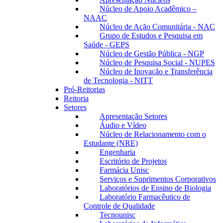
Núcleo de Apoio Acadêmico –
NAAC
Núcleo de Ação Comunitária - NAC
Grupo de Estudos e Pesquisa em
Saúde - GEPS
Núcleo de Gestão Pública - NGP
Núcleo de Pesquisa Social - NUPES
Núcleo de Inovação e Transferência
de Tecnologia - NITT
Pró-Reitorias
Reitoria
Setores
Apresentação Setores
Áudio e Vídeo
Núcleo de Relacionamento com o
Estudante (NRE)
Engenharia
Escritório de Projetos
Farmácia Unisc
Serviços e Suprimentos Corporativos
Laboratórios de Ensino de Biologia
Laboratório Farmacêutico de
Controle de Qualidade
Tecnounisc