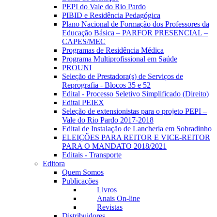
PEPI do Vale do Rio Pardo
PIBID e Residência Pedagógica
Plano Nacional de Formação dos Professores da
Educação Básica – PARFOR PRESENCIAL –
CAPES/MEC
Programas de Residência Médica
Programa Multiprofissional em Saúde
PROUNI
Seleção de Prestadora(s) de Serviços de
Reprografia - Blocos 35 e 52
Edital - Processo Seletivo Simplificado (Direito)
Edital PEIEX
Seleção de extensionistas para o projeto PEPI –
Vale do Rio Pardo 2017-2018
Edital de Instalação de Lancheria em Sobradinho
ELEIÇÕES PARA REITOR E VICE-REITOR
PARA O MANDATO 2018/2021
Editais - Transporte
Editora
Quem Somos
Publicações
Livros
Anais On-line
Revistas
Distribuidores