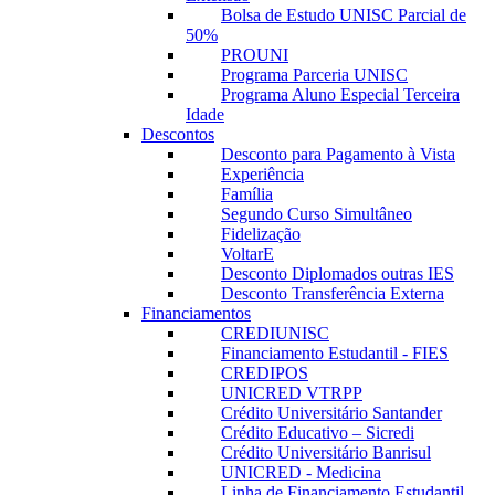
Bolsa de Estudo UNISC Parcial de
50%
PROUNI
Programa Parceria UNISC
Programa Aluno Especial Terceira
Idade
Descontos
Desconto para Pagamento à Vista
Experiência
Família
Segundo Curso Simultâneo
Fidelização
VoltarE
Desconto Diplomados outras IES
Desconto Transferência Externa
Financiamentos
CREDIUNISC
Financiamento Estudantil - FIES
CREDIPOS
UNICRED VTRPP
Crédito Universitário Santander
Crédito Educativo – Sicredi
Crédito Universitário Banrisul
UNICRED - Medicina
Linha de Financiamento Estudantil