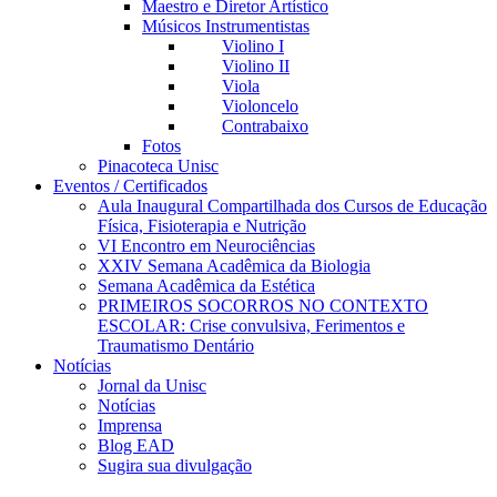
Maestro e Diretor Artístico
Músicos Instrumentistas
Violino I
Violino II
Viola
Violoncelo
Contrabaixo
Fotos
Pinacoteca Unisc
Eventos / Certificados
Aula Inaugural Compartilhada dos Cursos de Educação
Física, Fisioterapia e Nutrição
VI Encontro em Neurociências
XXIV Semana Acadêmica da Biologia
Semana Acadêmica da Estética
PRIMEIROS SOCORROS NO CONTEXTO
ESCOLAR: Crise convulsiva, Ferimentos e
Traumatismo Dentário
Notícias
Jornal da Unisc
Notícias
Imprensa
Blog EAD
Sugira sua divulgação