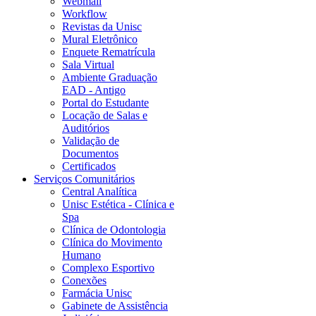
Webmail
Workflow
Revistas da Unisc
Mural Eletrônico
Enquete Rematrícula
Sala Virtual
Ambiente Graduação
EAD - Antigo
Portal do Estudante
Locação de Salas e
Auditórios
Validação de
Documentos
Certificados
Serviços Comunitários
Central Analítica
Unisc Estética - Clínica e
Spa
Clínica de Odontologia
Clínica do Movimento
Humano
Complexo Esportivo
Conexões
Farmácia Unisc
Gabinete de Assistência