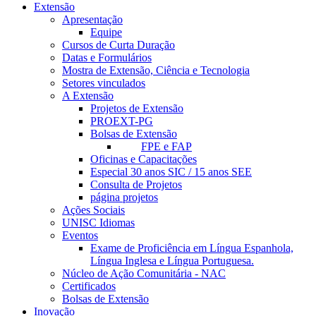
Extensão
Apresentação
Equipe
Cursos de Curta Duração
Datas e Formulários
Mostra de Extensão, Ciência e Tecnologia
Setores vinculados
A Extensão
Projetos de Extensão
PROEXT-PG
Bolsas de Extensão
FPE e FAP
Oficinas e Capacitações
Especial 30 anos SIC / 15 anos SEE
Consulta de Projetos
página projetos
Ações Sociais
UNISC Idiomas
Eventos
Exame de Proficiência em Língua Espanhola,
Língua Inglesa e Língua Portuguesa.
Núcleo de Ação Comunitária - NAC
Certificados
Bolsas de Extensão
Inovação