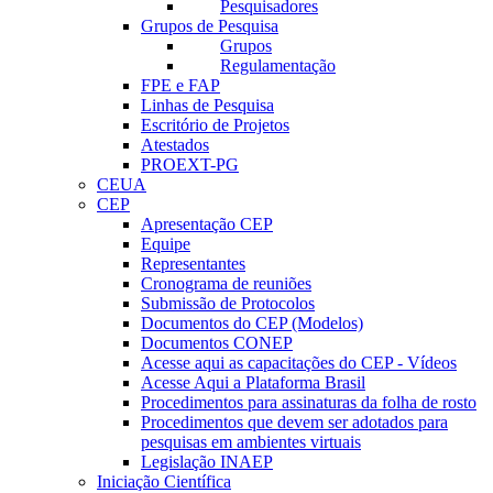
Pesquisadores
Grupos de Pesquisa
Grupos
Regulamentação
FPE e FAP
Linhas de Pesquisa
Escritório de Projetos
Atestados
PROEXT-PG
CEUA
CEP
Apresentação CEP
Equipe
Representantes
Cronograma de reuniões
Submissão de Protocolos
Documentos do CEP (Modelos)
Documentos CONEP
Acesse aqui as capacitações do CEP - Vídeos
Acesse Aqui a Plataforma Brasil
Procedimentos para assinaturas da folha de rosto
Procedimentos que devem ser adotados para
pesquisas em ambientes virtuais
Legislação INAEP
Iniciação Científica