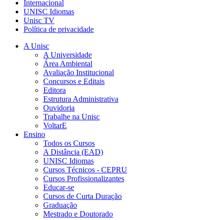
Internacional
UNISC Idiomas
Unisc TV
Política de privacidade
A Unisc
A Universidade
Área Ambiental
Avaliação Institucional
Concursos e Editais
Editora
Estrutura Administrativa
Ouvidoria
Trabalhe na Unisc
VoltarE
Ensino
Todos os Cursos
A Distância (EAD)
UNISC Idiomas
Cursos Técnicos - CEPRU
Cursos Profissionalizantes
Educar-se
Cursos de Curta Duração
Graduação
Mestrado e Doutorado