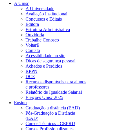
A Unisc
A Universidade
Avaliação Institucional
Concursos e Editais
Editora
Estrutura Administrativa
Ouvidoria
Trabalhe Conosco
VoltarE
Contato
Acessibilidade no site
Dicas de segurança pessoal
Achados e Perdidos
RPPN
DCE
Recursos disponíveis para alunos
e professores
Relatório de Igualdade Salarial
Eleições Unisc 2025
Ensino
Graduação a distância (EAD)
Pós-Graduação a Distância
(EAD)
Cursos Técnicos - CEPRU
Cursos Profissionalizantes