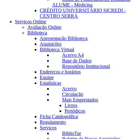
ALUME - Medicina
CRÉDITO UNIVERSITÁRIO SICREDI -
CENTRO SERRA
Serviços Online
Avaliação Online
Biblioteca
Apresentação Biblioteca
Aquisições
Biblioteca Virtual
Acervo A4
Base de Dados
Repositório Institucional
Endereços e horários
Equipe
Estatísticas
Acervo
Circulação
Mais Emprestados
Livros
Periódicos
Ficha Catalográfica
Regulamento
Serviços
BiblioTur
Boletim de Novas Aquisições