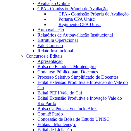
Avaliação Online
CPA - Comissão Própria de Avaliação
CPA - Comissão Própria de Avaliação
Portaria CPA Unisc
Regimento CPA Unisc
Autoavaliação
Relatórios de Autoavaliação Institucional
Estrutura Operacional
Fale Conosco
Relato Institucional
Concursos e Editais
Apresentação
Bolsa de Estudos - Montenegro
Concurso Público para Docentes
Processo Seletivo Simplificado de Docentes
Edital Extensão Produtiva e Inovação do Vale do
Caí
Edital PEPI Vale do Caí
Edital Extensão Produtiva e Inovação Vale do
Rio Pardo
Bolsa Carência - Venâncio Aires
Comitê Pardo
Concessão de Bolsa de Estudo UNISC
Editais - Montenegro
Edital de Licitação