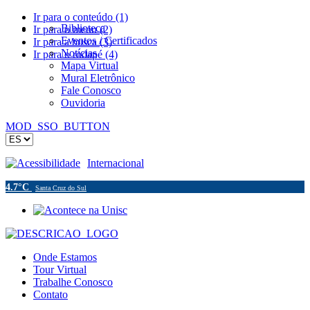
Ir para o conteúdo (1)
Biblioteca
Ir para o menu (2)
Eventos / Certificados
Ir para a busca (3)
Notícias
Ir para o rodapé (4)
Mapa Virtual
Mural Eletrônico
Fale Conosco
Ouvidoria
MOD_SSO_BUTTON
Acessibilidade
Internacional
4.7°C
Santa Cruz do Sul
Onde Estamos
Tour Virtual
Trabalhe Conosco
Contato