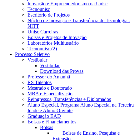
Inovação e Empreendedorismo na Unisc
Tecnounisc
Escritório de Projetos
Núcleo de Inovação e Transferência de Tecnologia -
NITT
Unisc Carreiras
Bolsas e Projetos de Inovação
Laboratórios Multiusuário
Tecnounisc (2)
Processo Seletivo
Vestibular
Vestibular
Download das Provas
Professor do Amanhã
RS Talentos
Mestrado e Doutorado
MBA e Especialização
Reingressos, Transferências e Diplomados
Aluno Especial, Programa Aluno Especial na Terceira
Idade e Aluno Ouvinte
Graduação EAD
Bolsas e Financiamentos
Bolsas
Bolsas de Ensino, Pesquisa e
Extensão