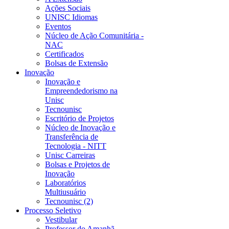
Ações Sociais
UNISC Idiomas
Eventos
Núcleo de Ação Comunitária -
NAC
Certificados
Bolsas de Extensão
Inovação
Inovação e
Empreendedorismo na
Unisc
Tecnounisc
Escritório de Projetos
Núcleo de Inovação e
Transferência de
Tecnologia - NITT
Unisc Carreiras
Bolsas e Projetos de
Inovação
Laboratórios
Multiusuário
Tecnounisc (2)
Processo Seletivo
Vestibular
Professor do Amanhã