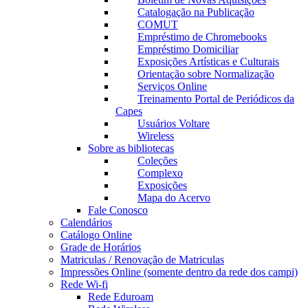
Catalogação na Publicação
COMUT
Empréstimo de Chromebooks
Empréstimo Domiciliar
Exposições Artísticas e Culturais
Orientação sobre Normalização
Serviços Online
Treinamento Portal de Periódicos da
Capes
Usuários Voltare
Wireless
Sobre as bibliotecas
Coleções
Complexo
Exposições
Mapa do Acervo
Fale Conosco
Calendários
Catálogo Online
Grade de Horários
Matriculas / Renovação de Matriculas
Impressões Online (somente dentro da rede dos campi)
Rede Wi-fi
Rede Eduroam