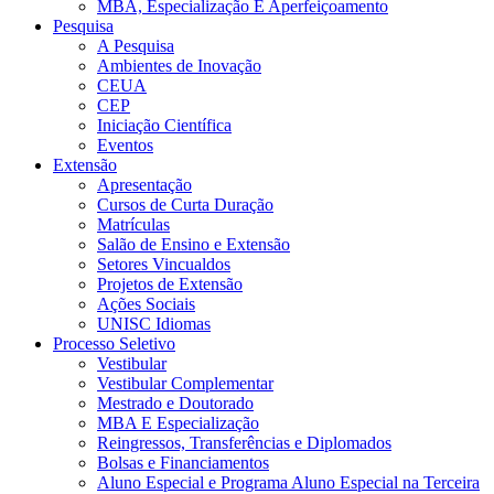
MBA, Especialização E Aperfeiçoamento
Pesquisa
A Pesquisa
Ambientes de Inovação
CEUA
CEP
Iniciação Científica
Eventos
Extensão
Apresentação
Cursos de Curta Duração
Matrículas
Salão de Ensino e Extensão
Setores Vincualdos
Projetos de Extensão
Ações Sociais
UNISC Idiomas
Processo Seletivo
Vestibular
Vestibular Complementar
Mestrado e Doutorado
MBA E Especialização
Reingressos, Transferências e Diplomados
Bolsas e Financiamentos
Aluno Especial e Programa Aluno Especial na Terceira