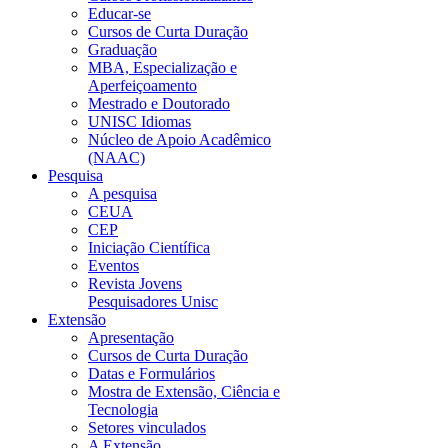
Educar-se
Cursos de Curta Duração
Graduação
MBA, Especialização e
Aperfeiçoamento
Mestrado e Doutorado
UNISC Idiomas
Núcleo de Apoio Acadêmico
(NAAC)
Pesquisa
A pesquisa
CEUA
CEP
Iniciação Científica
Eventos
Revista Jovens
Pesquisadores Unisc
Extensão
Apresentação
Cursos de Curta Duração
Datas e Formulários
Mostra de Extensão, Ciência e
Tecnologia
Setores vinculados
A Extensão