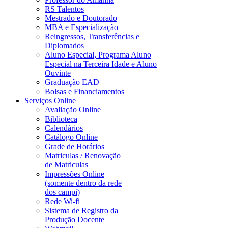
RS Talentos
Mestrado e Doutorado
MBA e Especialização
Reingressos, Transferências e
Diplomados
Aluno Especial, Programa Aluno
Especial na Terceira Idade e Aluno
Ouvinte
Graduação EAD
Bolsas e Financiamentos
Serviços Online
Avaliação Online
Biblioteca
Calendários
Catálogo Online
Grade de Horários
Matriculas / Renovação
de Matriculas
Impressões Online
(somente dentro da rede
dos campi)
Rede Wi-fi
Sistema de Registro da
Produção Docente