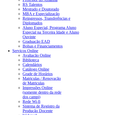
RS Talentos
Mestrado e Doutorado
MBA e Especialização
Reingressos, Transferências e
Diplomados
Aluno Especial, Programa Aluno
Especial na Terceira Idade e Aluno
Ouvinte
Graduação EAD
Bolsas e Financiamentos
Serviços Online
Avaliação Online
Biblioteca
Calendários
Catálogo Online
Grade de Horários
Matriculas / Renovação
de Matriculas
Impressões Online
(somente dentro da rede
dos campi)
Rede Wi-fi
Sistema de Registro da
Produção Docente