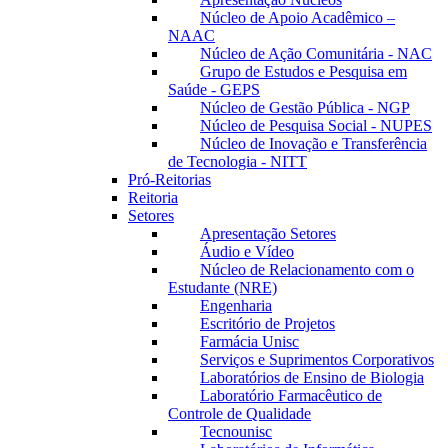
Núcleo de Apoio Acadêmico –
NAAC
Núcleo de Ação Comunitária - NAC
Grupo de Estudos e Pesquisa em
Saúde - GEPS
Núcleo de Gestão Pública - NGP
Núcleo de Pesquisa Social - NUPES
Núcleo de Inovação e Transferência
de Tecnologia - NITT
Pró-Reitorias
Reitoria
Setores
Apresentação Setores
Áudio e Vídeo
Núcleo de Relacionamento com o
Estudante (NRE)
Engenharia
Escritório de Projetos
Farmácia Unisc
Serviços e Suprimentos Corporativos
Laboratórios de Ensino de Biologia
Laboratório Farmacêutico de
Controle de Qualidade
Tecnounisc