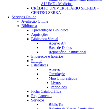
ALUME - Medicina
CRÉDITO UNIVERSITÁRIO SICREDI -
CENTRO SERRA
Serviços Online
Avaliação Online
Biblioteca
Apresentação Biblioteca
Aquisições
Biblioteca Virtual
Acervo A4
Base de Dados
Repositório Institucional
Endereços e horários
Equipe
Estatísticas
Acervo
Circulação
Mais Emprestados
Livros
Periódicos
Ficha Catalográfica
Regulamento
Serviços
BiblioTur
Boletim de Novas Aquisições