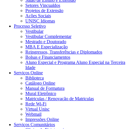
Salão de Ensino e Extensão
Setores Vincualdos
Projetos de Extensão
Ações Sociais
UNISC Idiomas
Processo Seletivo
Vestibular
Vestibular Complementar
Mestrado e Doutorado
MBA E Especialização
Reingressos, Transferências e Diplomados
Bolsas e Financiamentos
Aluno Especial e Programa Aluno Especial na Terceira
Idade
Serviços Online
Biblioteca
Catálogo Online
Manual de Formatura
Mural Eletrônico
Matriculas / Renovação de Matriculas
Rede Wi-Fi
Virtual Unisc
Webmail
Impressões Online
Serviços Comunitários