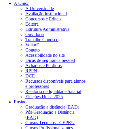
A Unisc
A Universidade
Avaliação Institucional
Concursos e Editais
Editora
Estrutura Administrativa
Ouvidoria
Trabalhe Conosco
VoltarE
Contato
Acessibilidade no site
Dicas de segurança pessoal
Achados e Perdidos
RPPN
DCE
Recursos disponíveis para alunos
e professores
Relatório de Igualdade Salarial
Eleições Unisc 2025
Ensino
Graduação a distância (EAD)
Pós-Graduação a Distância
(EAD)
Cursos Técnicos - CEPRU
Cursos Profissionalizantes