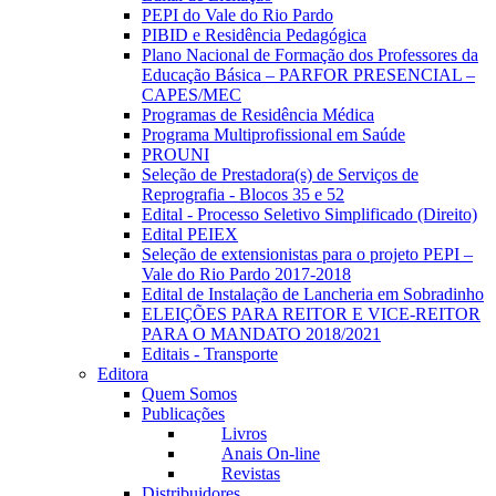
PEPI do Vale do Rio Pardo
PIBID e Residência Pedagógica
Plano Nacional de Formação dos Professores da
Educação Básica – PARFOR PRESENCIAL –
CAPES/MEC
Programas de Residência Médica
Programa Multiprofissional em Saúde
PROUNI
Seleção de Prestadora(s) de Serviços de
Reprografia - Blocos 35 e 52
Edital - Processo Seletivo Simplificado (Direito)
Edital PEIEX
Seleção de extensionistas para o projeto PEPI –
Vale do Rio Pardo 2017-2018
Edital de Instalação de Lancheria em Sobradinho
ELEIÇÕES PARA REITOR E VICE-REITOR
PARA O MANDATO 2018/2021
Editais - Transporte
Editora
Quem Somos
Publicações
Livros
Anais On-line
Revistas
Distribuidores