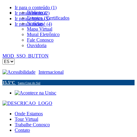
Ir para o conteúdo (1)
Biblioteca
Ir para o menu (2)
Eventos / Certificados
Ir para a busca (3)
Notícias
Ir para o rodapé (4)
Mapa Virtual
Mural Eletrônico
Fale Conosco
Ouvidoria
MOD_SSO_BUTTON
Acessibilidade
Internacional
15.5°C
Santa Cruz do Sul
Onde Estamos
Tour Virtual
Trabalhe Conosco
Contato