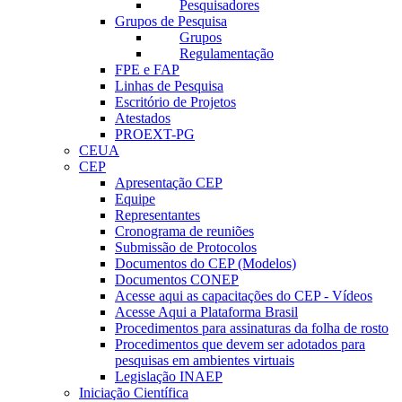
Pesquisadores
Grupos de Pesquisa
Grupos
Regulamentação
FPE e FAP
Linhas de Pesquisa
Escritório de Projetos
Atestados
PROEXT-PG
CEUA
CEP
Apresentação CEP
Equipe
Representantes
Cronograma de reuniões
Submissão de Protocolos
Documentos do CEP (Modelos)
Documentos CONEP
Acesse aqui as capacitações do CEP - Vídeos
Acesse Aqui a Plataforma Brasil
Procedimentos para assinaturas da folha de rosto
Procedimentos que devem ser adotados para
pesquisas em ambientes virtuais
Legislação INAEP
Iniciação Científica