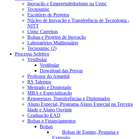
Inovação e Empreendedorismo na Unisc
Tecnounisc
Escritório de Projetos
Núcleo de Inovação e Transferência de Tecnologia -
NITT
Unisc Carreiras
Bolsas e Projetos de Inovação
Laboratórios Multiusuário
Tecnounisc (2)
Processo Seletivo
Vestibular
Vestibular
Download das Provas
Professor do Amanhã
RS Talentos
Mestrado e Doutorado
MBA e Especialização
Reingressos, Transferências e Diplomados
Aluno Especial, Programa Aluno Especial na Terceira
Idade e Aluno Ouvinte
Graduação EAD
Bolsas e Financiamentos
Bolsas
Bolsas de Ensino, Pesquisa e
Extensão