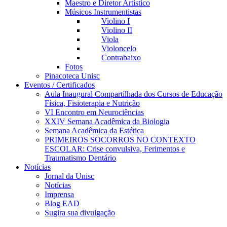
Maestro e Diretor Artístico
Músicos Instrumentistas
Violino I
Violino II
Viola
Violoncelo
Contrabaixo
Fotos
Pinacoteca Unisc
Eventos / Certificados
Aula Inaugural Compartilhada dos Cursos de Educação
Física, Fisioterapia e Nutrição
VI Encontro em Neurociências
XXIV Semana Acadêmica da Biologia
Semana Acadêmica da Estética
PRIMEIROS SOCORROS NO CONTEXTO
ESCOLAR: Crise convulsiva, Ferimentos e
Traumatismo Dentário
Notícias
Jornal da Unisc
Notícias
Imprensa
Blog EAD
Sugira sua divulgação