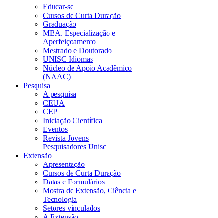
Educar-se
Cursos de Curta Duração
Graduação
MBA, Especialização e
Aperfeiçoamento
Mestrado e Doutorado
UNISC Idiomas
Núcleo de Apoio Acadêmico
(NAAC)
Pesquisa
A pesquisa
CEUA
CEP
Iniciação Científica
Eventos
Revista Jovens
Pesquisadores Unisc
Extensão
Apresentação
Cursos de Curta Duração
Datas e Formulários
Mostra de Extensão, Ciência e
Tecnologia
Setores vinculados
A Extensão