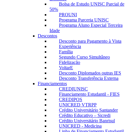
Bolsa de Estudo UNISC Parcial de
50%
PROUNI
Programa Parceria UNISC
Programa Aluno Especial Terceira
Idade
Descontos
Desconto para Pagamento à Vista
Experiência
Família
Segundo Curso Simultâneo
Fidelização
VoltarE
Desconto Diplomados outras IES
Desconto Transferência Externa
Financiamentos
CREDIUNISC
Financiamento Estudantil - FIES
CREDIPOS
UNICRED VTRPP
Crédito Universitário Santander
Crédito Educativo – Sicredi
Crédito Universitário Banrisul
UNICRED - Medicina
Linha de Financiamento Estudantil