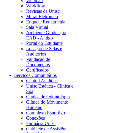
Webmail
Workflow
Revistas da Unisc
Mural Eletrônico
Enquete Rematrícula
Sala Virtual
Ambiente Graduação
EAD - Antigo
Portal do Estudante
Locação de Salas e
Auditórios
Validação de
Documentos
Certificados
Serviços Comunitários
Central Analítica
Unisc Estética - Clínica e
Spa
Clínica de Odontologia
Clínica do Movimento
Humano
Complexo Esportivo
Conexões
Farmácia Unisc
Gabinete de Assistência