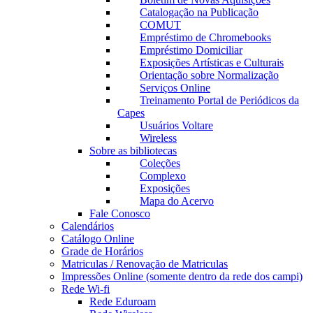
Catalogação na Publicação
COMUT
Empréstimo de Chromebooks
Empréstimo Domiciliar
Exposições Artísticas e Culturais
Orientação sobre Normalização
Serviços Online
Treinamento Portal de Periódicos da
Capes
Usuários Voltare
Wireless
Sobre as bibliotecas
Coleções
Complexo
Exposições
Mapa do Acervo
Fale Conosco
Calendários
Catálogo Online
Grade de Horários
Matriculas / Renovação de Matriculas
Impressões Online (somente dentro da rede dos campi)
Rede Wi-fi
Rede Eduroam