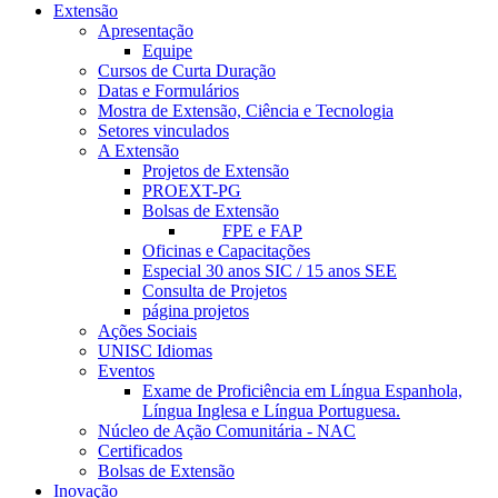
Extensão
Apresentação
Equipe
Cursos de Curta Duração
Datas e Formulários
Mostra de Extensão, Ciência e Tecnologia
Setores vinculados
A Extensão
Projetos de Extensão
PROEXT-PG
Bolsas de Extensão
FPE e FAP
Oficinas e Capacitações
Especial 30 anos SIC / 15 anos SEE
Consulta de Projetos
página projetos
Ações Sociais
UNISC Idiomas
Eventos
Exame de Proficiência em Língua Espanhola,
Língua Inglesa e Língua Portuguesa.
Núcleo de Ação Comunitária - NAC
Certificados
Bolsas de Extensão
Inovação