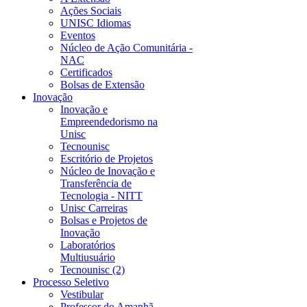
Ações Sociais
UNISC Idiomas
Eventos
Núcleo de Ação Comunitária -
NAC
Certificados
Bolsas de Extensão
Inovação
Inovação e
Empreendedorismo na
Unisc
Tecnounisc
Escritório de Projetos
Núcleo de Inovação e
Transferência de
Tecnologia - NITT
Unisc Carreiras
Bolsas e Projetos de
Inovação
Laboratórios
Multiusuário
Tecnounisc (2)
Processo Seletivo
Vestibular
Professor do Amanhã