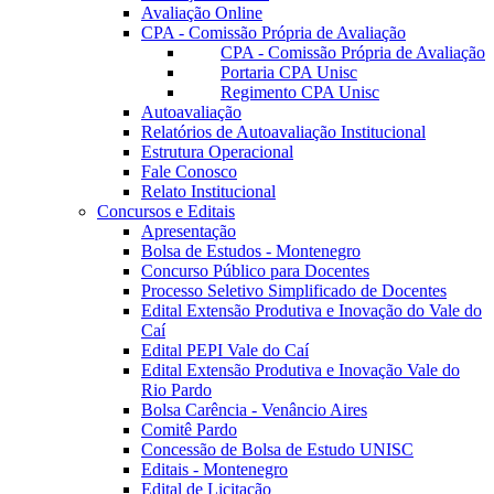
Avaliação Online
CPA - Comissão Própria de Avaliação
CPA - Comissão Própria de Avaliação
Portaria CPA Unisc
Regimento CPA Unisc
Autoavaliação
Relatórios de Autoavaliação Institucional
Estrutura Operacional
Fale Conosco
Relato Institucional
Concursos e Editais
Apresentação
Bolsa de Estudos - Montenegro
Concurso Público para Docentes
Processo Seletivo Simplificado de Docentes
Edital Extensão Produtiva e Inovação do Vale do
Caí
Edital PEPI Vale do Caí
Edital Extensão Produtiva e Inovação Vale do
Rio Pardo
Bolsa Carência - Venâncio Aires
Comitê Pardo
Concessão de Bolsa de Estudo UNISC
Editais - Montenegro
Edital de Licitação