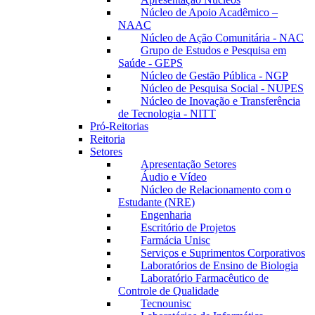
Núcleo de Apoio Acadêmico –
NAAC
Núcleo de Ação Comunitária - NAC
Grupo de Estudos e Pesquisa em
Saúde - GEPS
Núcleo de Gestão Pública - NGP
Núcleo de Pesquisa Social - NUPES
Núcleo de Inovação e Transferência
de Tecnologia - NITT
Pró-Reitorias
Reitoria
Setores
Apresentação Setores
Áudio e Vídeo
Núcleo de Relacionamento com o
Estudante (NRE)
Engenharia
Escritório de Projetos
Farmácia Unisc
Serviços e Suprimentos Corporativos
Laboratórios de Ensino de Biologia
Laboratório Farmacêutico de
Controle de Qualidade
Tecnounisc