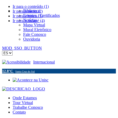
Ir para o conteúdo (1)
Biblioteca
Ir para o menu (2)
Eventos / Certificados
Ir para a busca (3)
Notícias
Ir para o rodapé (4)
Mapa Virtual
Mural Eletrônico
Fale Conosco
Ouvidoria
MOD_SSO_BUTTON
Acessibilidade
Internacional
12.8°C
Santa Cruz do Sul
Onde Estamos
Tour Virtual
Trabalhe Conosco
Contato