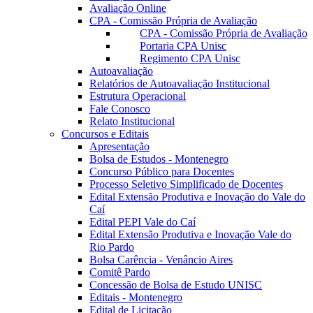
Avaliação Online
CPA - Comissão Própria de Avaliação
CPA - Comissão Própria de Avaliação
Portaria CPA Unisc
Regimento CPA Unisc
Autoavaliação
Relatórios de Autoavaliação Institucional
Estrutura Operacional
Fale Conosco
Relato Institucional
Concursos e Editais
Apresentação
Bolsa de Estudos - Montenegro
Concurso Público para Docentes
Processo Seletivo Simplificado de Docentes
Edital Extensão Produtiva e Inovação do Vale do
Caí
Edital PEPI Vale do Caí
Edital Extensão Produtiva e Inovação Vale do
Rio Pardo
Bolsa Carência - Venâncio Aires
Comitê Pardo
Concessão de Bolsa de Estudo UNISC
Editais - Montenegro
Edital de Licitação