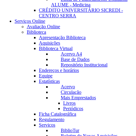
ALUME - Medicina
CRÉDITO UNIVERSITÁRIO SICREDI -
CENTRO SERRA
Serviços Online
Avaliação Online
Biblioteca
Apresentação Biblioteca
Aquisições
Biblioteca Virtual
Acervo A4
Base de Dados
Repositório Institucional
Endereços e horários
Equipe
Estatísticas
Acervo
Circulação
Mais Emprestados
Livros
Periódicos
Ficha Catalográfica
Regulamento
Serviços
BiblioTur
Boletim de Novas Aquisições