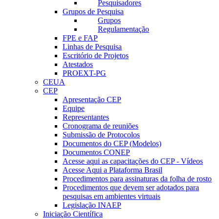
Pesquisadores
Grupos de Pesquisa
Grupos
Regulamentação
FPE e FAP
Linhas de Pesquisa
Escritório de Projetos
Atestados
PROEXT-PG
CEUA
CEP
Apresentação CEP
Equipe
Representantes
Cronograma de reuniões
Submissão de Protocolos
Documentos do CEP (Modelos)
Documentos CONEP
Acesse aqui as capacitações do CEP - Vídeos
Acesse Aqui a Plataforma Brasil
Procedimentos para assinaturas da folha de rosto
Procedimentos que devem ser adotados para
pesquisas em ambientes virtuais
Legislação INAEP
Iniciação Científica