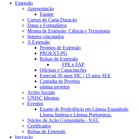
Extensão
Apresentação
Equipe
Cursos de Curta Duração
Datas e Formulários
Mostra de Extensão, Ciência e Tecnologia
Setores vinculados
A Extensão
Projetos de Extensão
PROEXT-PG
Bolsas de Extensão
FPE e FAP
Oficinas e Capacitações
Especial 30 anos SIC / 15 anos SEE
Consulta de Projetos
página projetos
Ações Sociais
UNISC Idiomas
Eventos
Exame de Proficiência em Língua Espanhola,
Língua Inglesa e Língua Portuguesa.
Núcleo de Ação Comunitária - NAC
Certificados
Bolsas de Extensão
Inovação