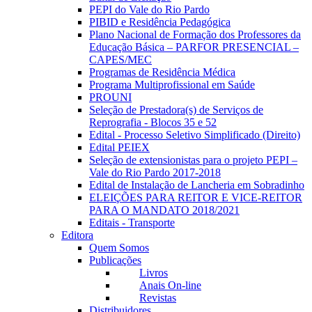
PEPI do Vale do Rio Pardo
PIBID e Residência Pedagógica
Plano Nacional de Formação dos Professores da
Educação Básica – PARFOR PRESENCIAL –
CAPES/MEC
Programas de Residência Médica
Programa Multiprofissional em Saúde
PROUNI
Seleção de Prestadora(s) de Serviços de
Reprografia - Blocos 35 e 52
Edital - Processo Seletivo Simplificado (Direito)
Edital PEIEX
Seleção de extensionistas para o projeto PEPI –
Vale do Rio Pardo 2017-2018
Edital de Instalação de Lancheria em Sobradinho
ELEIÇÕES PARA REITOR E VICE-REITOR
PARA O MANDATO 2018/2021
Editais - Transporte
Editora
Quem Somos
Publicações
Livros
Anais On-line
Revistas
Distribuidores