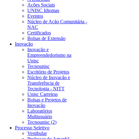
Ações Sociais
UNISC Idiomas
Eventos
Núcleo de Ação Comunitária -
NAC
Certificados
Bolsas de Extensão
Inovação
Inovação e
Empreendedorismo na
Unisc
Tecnounisc
Escritório de Projetos
Núcleo de Inovação e
Transferência de
Tecnologia - NITT
Unisc Carreiras
Bolsas e Projetos de
Inovação
Laboratórios
Multiusuário
Tecnounisc (2)
Processo Seletivo
Vestibular
Professor do Amanhã