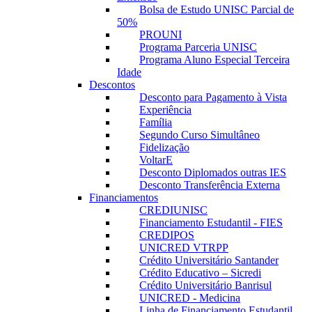
Bolsa de Estudo UNISC Parcial de
50%
PROUNI
Programa Parceria UNISC
Programa Aluno Especial Terceira
Idade
Descontos
Desconto para Pagamento à Vista
Experiência
Família
Segundo Curso Simultâneo
Fidelização
VoltarE
Desconto Diplomados outras IES
Desconto Transferência Externa
Financiamentos
CREDIUNISC
Financiamento Estudantil - FIES
CREDIPOS
UNICRED VTRPP
Crédito Universitário Santander
Crédito Educativo – Sicredi
Crédito Universitário Banrisul
UNICRED - Medicina
Linha de Financiamento Estudantil