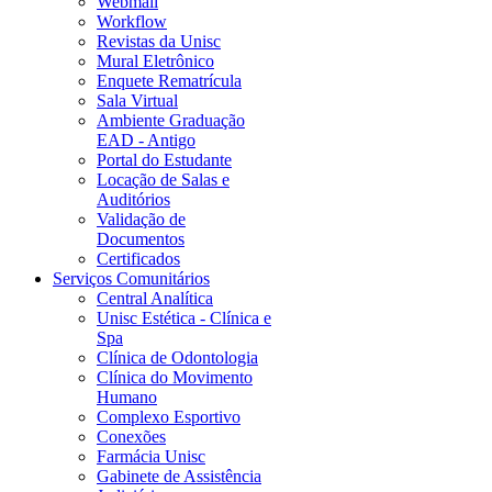
Webmail
Workflow
Revistas da Unisc
Mural Eletrônico
Enquete Rematrícula
Sala Virtual
Ambiente Graduação
EAD - Antigo
Portal do Estudante
Locação de Salas e
Auditórios
Validação de
Documentos
Certificados
Serviços Comunitários
Central Analítica
Unisc Estética - Clínica e
Spa
Clínica de Odontologia
Clínica do Movimento
Humano
Complexo Esportivo
Conexões
Farmácia Unisc
Gabinete de Assistência