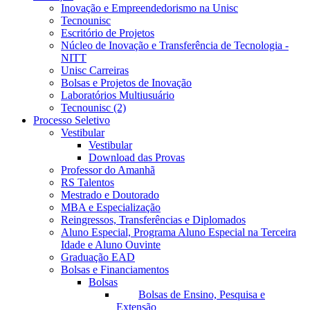
Inovação e Empreendedorismo na Unisc
Tecnounisc
Escritório de Projetos
Núcleo de Inovação e Transferência de Tecnologia -
NITT
Unisc Carreiras
Bolsas e Projetos de Inovação
Laboratórios Multiusuário
Tecnounisc (2)
Processo Seletivo
Vestibular
Vestibular
Download das Provas
Professor do Amanhã
RS Talentos
Mestrado e Doutorado
MBA e Especialização
Reingressos, Transferências e Diplomados
Aluno Especial, Programa Aluno Especial na Terceira
Idade e Aluno Ouvinte
Graduação EAD
Bolsas e Financiamentos
Bolsas
Bolsas de Ensino, Pesquisa e
Extensão