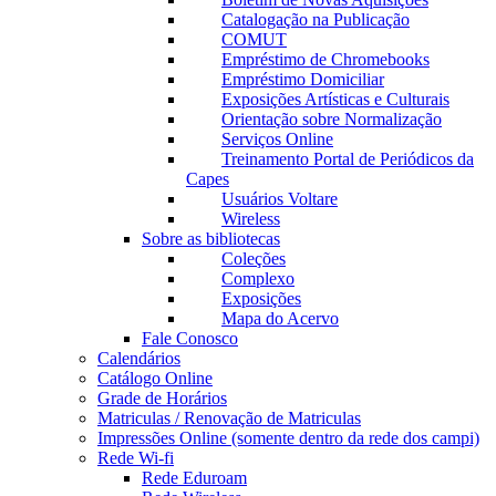
Catalogação na Publicação
COMUT
Empréstimo de Chromebooks
Empréstimo Domiciliar
Exposições Artísticas e Culturais
Orientação sobre Normalização
Serviços Online
Treinamento Portal de Periódicos da
Capes
Usuários Voltare
Wireless
Sobre as bibliotecas
Coleções
Complexo
Exposições
Mapa do Acervo
Fale Conosco
Calendários
Catálogo Online
Grade de Horários
Matriculas / Renovação de Matriculas
Impressões Online (somente dentro da rede dos campi)
Rede Wi-fi
Rede Eduroam