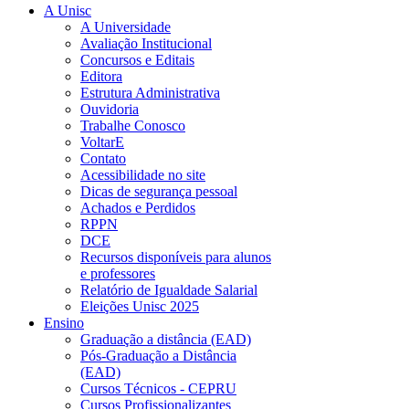
A Unisc
A Universidade
Avaliação Institucional
Concursos e Editais
Editora
Estrutura Administrativa
Ouvidoria
Trabalhe Conosco
VoltarE
Contato
Acessibilidade no site
Dicas de segurança pessoal
Achados e Perdidos
RPPN
DCE
Recursos disponíveis para alunos
e professores
Relatório de Igualdade Salarial
Eleições Unisc 2025
Ensino
Graduação a distância (EAD)
Pós-Graduação a Distância
(EAD)
Cursos Técnicos - CEPRU
Cursos Profissionalizantes