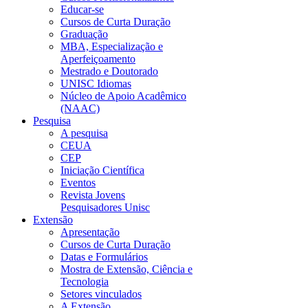
Educar-se
Cursos de Curta Duração
Graduação
MBA, Especialização e
Aperfeiçoamento
Mestrado e Doutorado
UNISC Idiomas
Núcleo de Apoio Acadêmico
(NAAC)
Pesquisa
A pesquisa
CEUA
CEP
Iniciação Científica
Eventos
Revista Jovens
Pesquisadores Unisc
Extensão
Apresentação
Cursos de Curta Duração
Datas e Formulários
Mostra de Extensão, Ciência e
Tecnologia
Setores vinculados
A Extensão