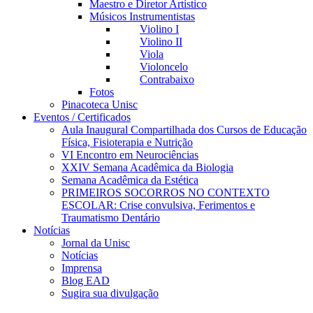
Maestro e Diretor Artístico
Músicos Instrumentistas
Violino I
Violino II
Viola
Violoncelo
Contrabaixo
Fotos
Pinacoteca Unisc
Eventos / Certificados
Aula Inaugural Compartilhada dos Cursos de Educação
Física, Fisioterapia e Nutrição
VI Encontro em Neurociências
XXIV Semana Acadêmica da Biologia
Semana Acadêmica da Estética
PRIMEIROS SOCORROS NO CONTEXTO
ESCOLAR: Crise convulsiva, Ferimentos e
Traumatismo Dentário
Notícias
Jornal da Unisc
Notícias
Imprensa
Blog EAD
Sugira sua divulgação