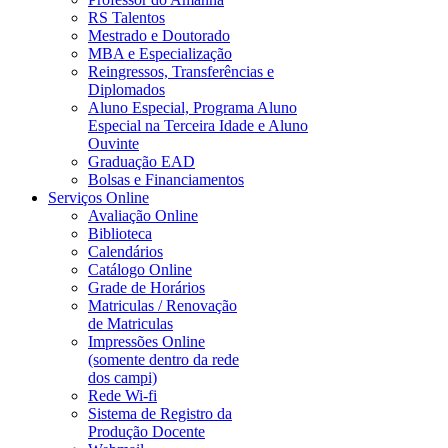
RS Talentos
Mestrado e Doutorado
MBA e Especialização
Reingressos, Transferências e
Diplomados
Aluno Especial, Programa Aluno
Especial na Terceira Idade e Aluno
Ouvinte
Graduação EAD
Bolsas e Financiamentos
Serviços Online
Avaliação Online
Biblioteca
Calendários
Catálogo Online
Grade de Horários
Matriculas / Renovação
de Matriculas
Impressões Online
(somente dentro da rede
dos campi)
Rede Wi-fi
Sistema de Registro da
Produção Docente