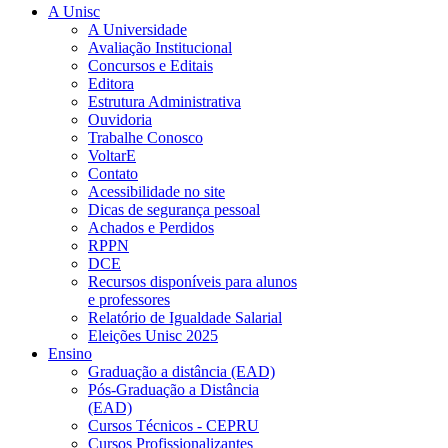
A Unisc
A Universidade
Avaliação Institucional
Concursos e Editais
Editora
Estrutura Administrativa
Ouvidoria
Trabalhe Conosco
VoltarE
Contato
Acessibilidade no site
Dicas de segurança pessoal
Achados e Perdidos
RPPN
DCE
Recursos disponíveis para alunos
e professores
Relatório de Igualdade Salarial
Eleições Unisc 2025
Ensino
Graduação a distância (EAD)
Pós-Graduação a Distância
(EAD)
Cursos Técnicos - CEPRU
Cursos Profissionalizantes