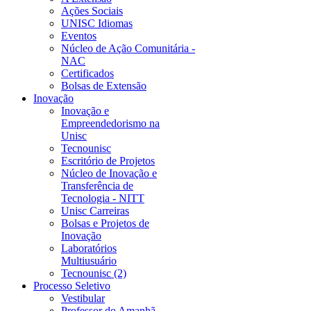
Ações Sociais
UNISC Idiomas
Eventos
Núcleo de Ação Comunitária -
NAC
Certificados
Bolsas de Extensão
Inovação
Inovação e
Empreendedorismo na
Unisc
Tecnounisc
Escritório de Projetos
Núcleo de Inovação e
Transferência de
Tecnologia - NITT
Unisc Carreiras
Bolsas e Projetos de
Inovação
Laboratórios
Multiusuário
Tecnounisc (2)
Processo Seletivo
Vestibular
Professor do Amanhã