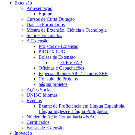
Extensão
Apresentação
Equipe
Cursos de Curta Duração
Datas e Formulários
Mostra de Extensão, Ciência e Tecnologia
Setores vinculados
A Extensão
Projetos de Extensão
PROEXT-PG
Bolsas de Extensão
FPE e FAP
Oficinas e Capacitações
Especial 30 anos SIC / 15 anos SEE
Consulta de Projetos
página projetos
Ações Sociais
UNISC Idiomas
Eventos
Exame de Proficiência em Língua Espanhola,
Língua Inglesa e Língua Portuguesa.
Núcleo de Ação Comunitária - NAC
Certificados
Bolsas de Extensão
Inovação