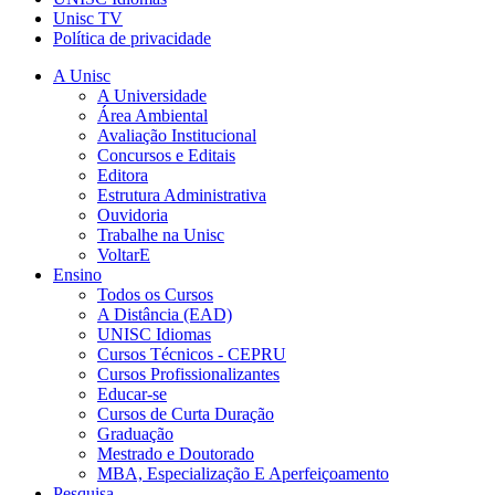
Unisc TV
Política de privacidade
A Unisc
A Universidade
Área Ambiental
Avaliação Institucional
Concursos e Editais
Editora
Estrutura Administrativa
Ouvidoria
Trabalhe na Unisc
VoltarE
Ensino
Todos os Cursos
A Distância (EAD)
UNISC Idiomas
Cursos Técnicos - CEPRU
Cursos Profissionalizantes
Educar-se
Cursos de Curta Duração
Graduação
Mestrado e Doutorado
MBA, Especialização E Aperfeiçoamento
Pesquisa