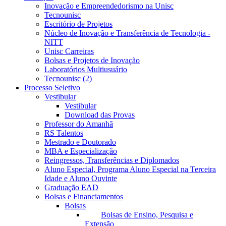
Inovação e Empreendedorismo na Unisc
Tecnounisc
Escritório de Projetos
Núcleo de Inovação e Transferência de Tecnologia -
NITT
Unisc Carreiras
Bolsas e Projetos de Inovação
Laboratórios Multiusuário
Tecnounisc (2)
Processo Seletivo
Vestibular
Vestibular
Download das Provas
Professor do Amanhã
RS Talentos
Mestrado e Doutorado
MBA e Especialização
Reingressos, Transferências e Diplomados
Aluno Especial, Programa Aluno Especial na Terceira
Idade e Aluno Ouvinte
Graduação EAD
Bolsas e Financiamentos
Bolsas
Bolsas de Ensino, Pesquisa e
Extensão