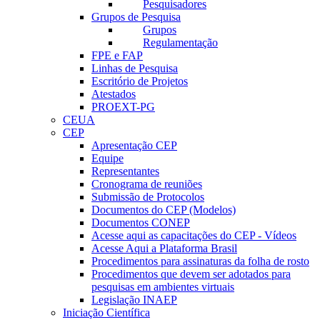
Pesquisadores
Grupos de Pesquisa
Grupos
Regulamentação
FPE e FAP
Linhas de Pesquisa
Escritório de Projetos
Atestados
PROEXT-PG
CEUA
CEP
Apresentação CEP
Equipe
Representantes
Cronograma de reuniões
Submissão de Protocolos
Documentos do CEP (Modelos)
Documentos CONEP
Acesse aqui as capacitações do CEP - Vídeos
Acesse Aqui a Plataforma Brasil
Procedimentos para assinaturas da folha de rosto
Procedimentos que devem ser adotados para
pesquisas em ambientes virtuais
Legislação INAEP
Iniciação Científica