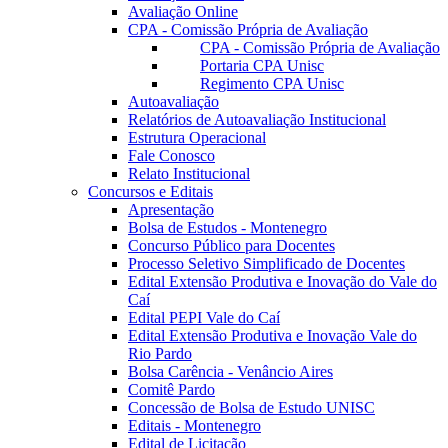
Avaliação Online
CPA - Comissão Própria de Avaliação
CPA - Comissão Própria de Avaliação
Portaria CPA Unisc
Regimento CPA Unisc
Autoavaliação
Relatórios de Autoavaliação Institucional
Estrutura Operacional
Fale Conosco
Relato Institucional
Concursos e Editais
Apresentação
Bolsa de Estudos - Montenegro
Concurso Público para Docentes
Processo Seletivo Simplificado de Docentes
Edital Extensão Produtiva e Inovação do Vale do
Caí
Edital PEPI Vale do Caí
Edital Extensão Produtiva e Inovação Vale do
Rio Pardo
Bolsa Carência - Venâncio Aires
Comitê Pardo
Concessão de Bolsa de Estudo UNISC
Editais - Montenegro
Edital de Licitação