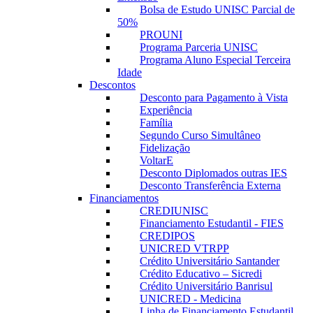
Bolsa de Estudo UNISC Parcial de
50%
PROUNI
Programa Parceria UNISC
Programa Aluno Especial Terceira
Idade
Descontos
Desconto para Pagamento à Vista
Experiência
Família
Segundo Curso Simultâneo
Fidelização
VoltarE
Desconto Diplomados outras IES
Desconto Transferência Externa
Financiamentos
CREDIUNISC
Financiamento Estudantil - FIES
CREDIPOS
UNICRED VTRPP
Crédito Universitário Santander
Crédito Educativo – Sicredi
Crédito Universitário Banrisul
UNICRED - Medicina
Linha de Financiamento Estudantil