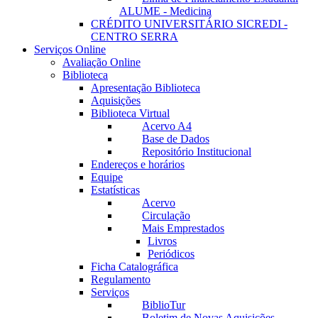
ALUME - Medicina
CRÉDITO UNIVERSITÁRIO SICREDI -
CENTRO SERRA
Serviços Online
Avaliação Online
Biblioteca
Apresentação Biblioteca
Aquisições
Biblioteca Virtual
Acervo A4
Base de Dados
Repositório Institucional
Endereços e horários
Equipe
Estatísticas
Acervo
Circulação
Mais Emprestados
Livros
Periódicos
Ficha Catalográfica
Regulamento
Serviços
BiblioTur
Boletim de Novas Aquisições