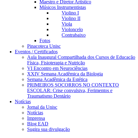
Maestro e Diretor Artístico
Músicos Instrumentistas
Violino I
Violino II
Viola
Violoncelo
Contrabaixo
Fotos
Pinacoteca Unisc
Eventos / Certificados
Aula Inaugural Compartilhada dos Cursos de Educação
Física, Fisioterapia e Nutrição
VI Encontro em Neurociências
XXIV Semana Acadêmica da Biologia
Semana Acadêmica da Estética
PRIMEIROS SOCORROS NO CONTEXTO
ESCOLAR: Crise convulsiva, Ferimentos e
Traumatismo Dentário
Notícias
Jornal da Unisc
Notícias
Imprensa
Blog EAD
Sugira sua divulgação