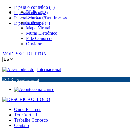
Ir para o conteúdo (1)
Biblioteca
Ir para o menu (2)
Eventos / Certificados
Ir para a busca (3)
Notícias
Ir para o rodapé (4)
Mapa Virtual
Mural Eletrônico
Fale Conosco
Ouvidoria
MOD_SSO_BUTTON
Acessibilidade
Internacional
23.1°C
Santa Cruz do Sul
Onde Estamos
Tour Virtual
Trabalhe Conosco
Contato