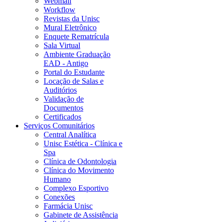
Webmail
Workflow
Revistas da Unisc
Mural Eletrônico
Enquete Rematrícula
Sala Virtual
Ambiente Graduação
EAD - Antigo
Portal do Estudante
Locação de Salas e
Auditórios
Validação de
Documentos
Certificados
Serviços Comunitários
Central Analítica
Unisc Estética - Clínica e
Spa
Clínica de Odontologia
Clínica do Movimento
Humano
Complexo Esportivo
Conexões
Farmácia Unisc
Gabinete de Assistência