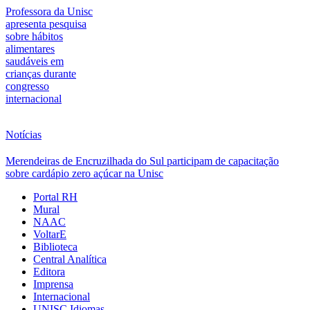
Professora da Unisc
apresenta pesquisa
sobre hábitos
alimentares
saudáveis em
crianças durante
congresso
internacional
Notícias
Merendeiras de Encruzilhada do Sul participam de capacitação
sobre cardápio zero açúcar na Unisc
Portal RH
Mural
NAAC
VoltarE
Biblioteca
Central Analítica
Editora
Imprensa
Internacional
UNISC Idiomas