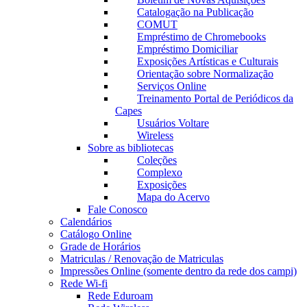
Catalogação na Publicação
COMUT
Empréstimo de Chromebooks
Empréstimo Domiciliar
Exposições Artísticas e Culturais
Orientação sobre Normalização
Serviços Online
Treinamento Portal de Periódicos da
Capes
Usuários Voltare
Wireless
Sobre as bibliotecas
Coleções
Complexo
Exposições
Mapa do Acervo
Fale Conosco
Calendários
Catálogo Online
Grade de Horários
Matriculas / Renovação de Matriculas
Impressões Online (somente dentro da rede dos campi)
Rede Wi-fi
Rede Eduroam