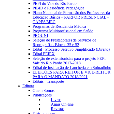
PEPI do Vale do Rio Pardo
PIBID e Residência Pedagógica
Plano Nacional de Formação dos Professores da
Educação Básica – PARFOR PRESENCIAL –
CAPES/MEC
Programas de Residência Médica
Programa Multiprofissional em Saúde
PROUNI
Seleção de Prestadora(s) de Serviços de
Reprografia - Blocos 35 e 52
Edital - Processo Seletivo Simplificado (Direito)
Edital PEIEX
Seleção de extensionistas para o projeto PEPI –
Vale do Rio Pardo 2017-2018
Edital de Instalação de Lancheria em Sobradinho
ELEIÇÕES PARA REITOR E VICE-REITOR
PARA O MANDATO 2018/2021
Editais - Transporte
Editora
Quem Somos
Publicações
Livros
Anais On-line
Revistas
Distribuidores