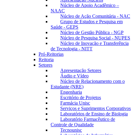
Núcleo de Apoio Acadêmico –
NAAC
Núcleo de Ação Comunitária - NAC
Grupo de Estudos e Pesquisa em
Saúde - GEPS
Núcleo de Gestão Pública - NGP
Núcleo de Pesquisa Social - NUPES
Núcleo de Inovação e Transferência
de Tecnologia - NITT
Pró-Reitorias
Reitoria
Setores
Apresentação Setores
Áudio e Vídeo
Núcleo de Relacionamento com o
Estudante (NRE)
Engenharia
Escritório de Projetos
Farmácia Unisc
Serviços e Suprimentos Corporativos
Laboratórios de Ensino de Biologia
Laboratório Farmacêutico de
Controle de Qualidade
Tecnounisc