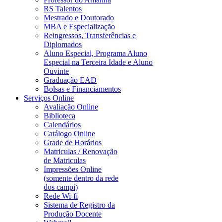
RS Talentos
Mestrado e Doutorado
MBA e Especialização
Reingressos, Transferências e
Diplomados
Aluno Especial, Programa Aluno
Especial na Terceira Idade e Aluno
Ouvinte
Graduação EAD
Bolsas e Financiamentos
Serviços Online
Avaliação Online
Biblioteca
Calendários
Catálogo Online
Grade de Horários
Matriculas / Renovação
de Matriculas
Impressões Online
(somente dentro da rede
dos campi)
Rede Wi-fi
Sistema de Registro da
Produção Docente