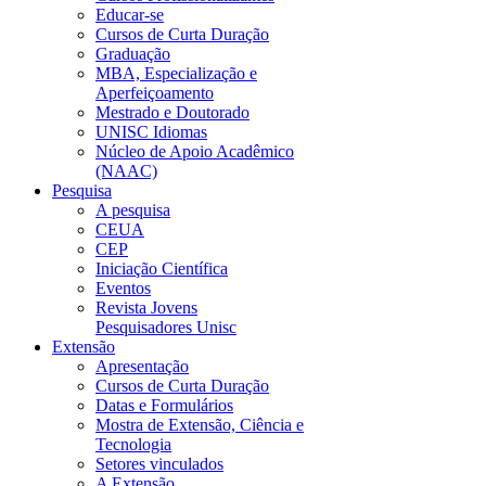
Educar-se
Cursos de Curta Duração
Graduação
MBA, Especialização e
Aperfeiçoamento
Mestrado e Doutorado
UNISC Idiomas
Núcleo de Apoio Acadêmico
(NAAC)
Pesquisa
A pesquisa
CEUA
CEP
Iniciação Científica
Eventos
Revista Jovens
Pesquisadores Unisc
Extensão
Apresentação
Cursos de Curta Duração
Datas e Formulários
Mostra de Extensão, Ciência e
Tecnologia
Setores vinculados
A Extensão