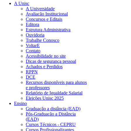
A Unisc
A Universidade
Avaliação Institucional
Concursos e Editais
Editora
Estrutura Administrativa
Ouvidoria
Trabalhe Conosco
VoltarE
Contato
Acessibilidade no site
Dicas de segurança pessoal
Achados e Perdidos
RPPN
DCE
Recursos disponíveis para alunos
e professores
Relatório de Igualdade Salarial
Eleições Unisc 2025
Ensino
Graduação a distância (EAD)
Pós-Graduação a Distância
(EAD)
Cursos Técnicos - CEPRU
Cursos Profissionalizantes