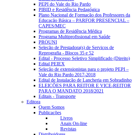
PEPI do Vale do Rio Pardo
PIBID e Residência Pedagógica
Plano Nacional de Formação dos Professores da
Educação Básica – PARFOR PRESENCIAL –
CAPES/MEC
Programas de Residência Médica
Programa Multiprofissional em Saúde
PROUNI
Seleção de Prestadora(s) de Serviços de
Reprografia - Blocos 35 e 52
Edital - Processo Seletivo Simplificado (Direito)
Edital PEIEX
Seleção de extensionistas para o projeto PEPI –
Vale do Rio Pardo 2017-2018
Edital de Instalação de Lancheria em Sobradinho
ELEIÇÕES PARA REITOR E VICE-REITOR
PARA O MANDATO 2018/2021
Editais - Transporte
Editora
Quem Somos
Publicações
Livros
Anais On-line
Revistas
Distribuidores