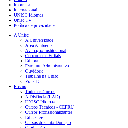
Imprensa
Internacional
UNISC Idiomas
Unisc TV
Política de privacidade
A Unisc
A Universidade
Área Ambiental
Avaliação Institucional
Concursos e Editais
Editora
Estrutura Administrativa
Ouvidoria
Trabalhe na Unisc
VoltarE
Ensino
Todos os Cursos
A Distância (EAD)
UNISC Idiomas
Cursos Técnicos - CEPRU
Cursos Profissionalizantes
Educar-se
Cursos de Curta Duração
Graduação