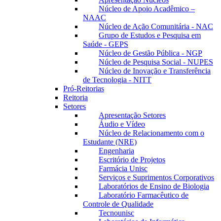
Núcleo de Apoio Acadêmico –
NAAC
Núcleo de Ação Comunitária - NAC
Grupo de Estudos e Pesquisa em
Saúde - GEPS
Núcleo de Gestão Pública - NGP
Núcleo de Pesquisa Social - NUPES
Núcleo de Inovação e Transferência
de Tecnologia - NITT
Pró-Reitorias
Reitoria
Setores
Apresentação Setores
Áudio e Vídeo
Núcleo de Relacionamento com o
Estudante (NRE)
Engenharia
Escritório de Projetos
Farmácia Unisc
Serviços e Suprimentos Corporativos
Laboratórios de Ensino de Biologia
Laboratório Farmacêutico de
Controle de Qualidade
Tecnounisc