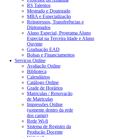
RS Talentos
Mestrado e Doutorado
MBA e Especialização
Reingressos, Transferências e
Diplomados
Aluno Especial, Programa Aluno
Especial na Terceira Idade e Aluno
Ouvinte
Graduação EAD
Bolsas e Financiamentos
Serviços Online
Avaliação Online
Biblioteca
Calendários
Catálogo Online
Grade de Horários
Matriculas / Renovação
de Matriculas
Impressões Online
(somente dentro da rede
dos campi)
Rede Wi-fi
Sistema de Registro da
Produção Docente