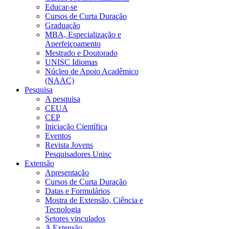
Educar-se
Cursos de Curta Duração
Graduação
MBA, Especialização e
Aperfeiçoamento
Mestrado e Doutorado
UNISC Idiomas
Núcleo de Apoio Acadêmico
(NAAC)
Pesquisa
A pesquisa
CEUA
CEP
Iniciação Científica
Eventos
Revista Jovens
Pesquisadores Unisc
Extensão
Apresentação
Cursos de Curta Duração
Datas e Formulários
Mostra de Extensão, Ciência e
Tecnologia
Setores vinculados
A Extensão