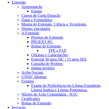
Extensão
Apresentação
Equipe
Cursos de Curta Duração
Datas e Formulários
Mostra de Extensão, Ciência e Tecnologia
Setores vinculados
A Extensão
Projetos de Extensão
PROEXT-PG
Bolsas de Extensão
FPE e FAP
Oficinas e Capacitações
Especial 30 anos SIC / 15 anos SEE
Consulta de Projetos
página projetos
Ações Sociais
UNISC Idiomas
Eventos
Exame de Proficiência em Língua Espanhola,
Língua Inglesa e Língua Portuguesa.
Núcleo de Ação Comunitária - NAC
Certificados
Bolsas de Extensão
Inovação