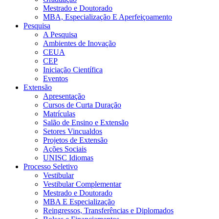
Mestrado e Doutorado
MBA, Especialização E Aperfeiçoamento
Pesquisa
A Pesquisa
Ambientes de Inovação
CEUA
CEP
Iniciação Científica
Eventos
Extensão
Apresentação
Cursos de Curta Duração
Matrículas
Salão de Ensino e Extensão
Setores Vincualdos
Projetos de Extensão
Ações Sociais
UNISC Idiomas
Processo Seletivo
Vestibular
Vestibular Complementar
Mestrado e Doutorado
MBA E Especialização
Reingressos, Transferências e Diplomados