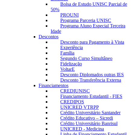
Bolsa de Estudo UNISC Parcial de
50%
PROUNI
Programa Parceria UNISC
Programa Aluno Especial Terceira
Idade
Descontos
Desconto para Pagamento à Vista
Experiência
Família
Segundo Curso Simultâneo
Fidelização
VoltarE
Desconto Diplomados outras IES
Desconto Transferência Externa
Financiamentos
CREDIUNISC
Financiamento Estudantil - FIES
CREDIPOS
UNICRED VTRPP
Crédito Universitário Santander
Crédito Educativo – Sicredi
Crédito Universitário Banrisul
UNICRED - Medicina
Linha de Financiamento Estudantil