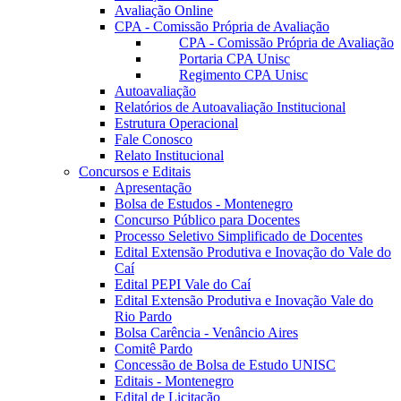
Avaliação Online
CPA - Comissão Própria de Avaliação
CPA - Comissão Própria de Avaliação
Portaria CPA Unisc
Regimento CPA Unisc
Autoavaliação
Relatórios de Autoavaliação Institucional
Estrutura Operacional
Fale Conosco
Relato Institucional
Concursos e Editais
Apresentação
Bolsa de Estudos - Montenegro
Concurso Público para Docentes
Processo Seletivo Simplificado de Docentes
Edital Extensão Produtiva e Inovação do Vale do
Caí
Edital PEPI Vale do Caí
Edital Extensão Produtiva e Inovação Vale do
Rio Pardo
Bolsa Carência - Venâncio Aires
Comitê Pardo
Concessão de Bolsa de Estudo UNISC
Editais - Montenegro
Edital de Licitação