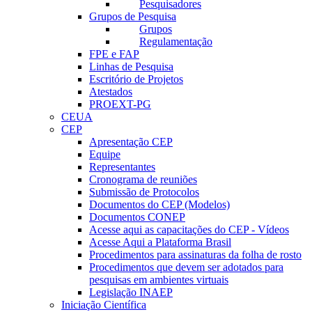
Pesquisadores
Grupos de Pesquisa
Grupos
Regulamentação
FPE e FAP
Linhas de Pesquisa
Escritório de Projetos
Atestados
PROEXT-PG
CEUA
CEP
Apresentação CEP
Equipe
Representantes
Cronograma de reuniões
Submissão de Protocolos
Documentos do CEP (Modelos)
Documentos CONEP
Acesse aqui as capacitações do CEP - Vídeos
Acesse Aqui a Plataforma Brasil
Procedimentos para assinaturas da folha de rosto
Procedimentos que devem ser adotados para
pesquisas em ambientes virtuais
Legislação INAEP
Iniciação Científica