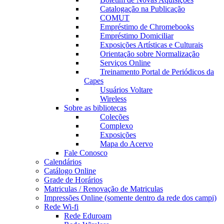
Catalogação na Publicação
COMUT
Empréstimo de Chromebooks
Empréstimo Domiciliar
Exposições Artísticas e Culturais
Orientação sobre Normalização
Serviços Online
Treinamento Portal de Periódicos da
Capes
Usuários Voltare
Wireless
Sobre as bibliotecas
Coleções
Complexo
Exposições
Mapa do Acervo
Fale Conosco
Calendários
Catálogo Online
Grade de Horários
Matriculas / Renovação de Matriculas
Impressões Online (somente dentro da rede dos campi)
Rede Wi-fi
Rede Eduroam