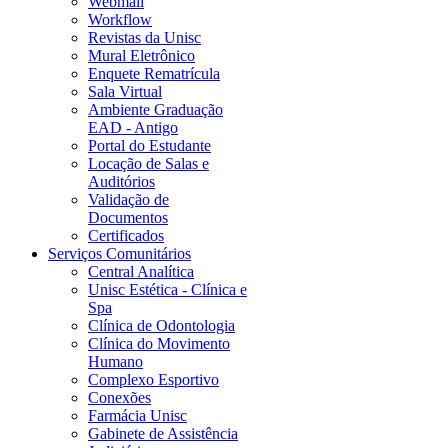
Webmail
Workflow
Revistas da Unisc
Mural Eletrônico
Enquete Rematrícula
Sala Virtual
Ambiente Graduação
EAD - Antigo
Portal do Estudante
Locação de Salas e
Auditórios
Validação de
Documentos
Certificados
Serviços Comunitários
Central Analítica
Unisc Estética - Clínica e
Spa
Clínica de Odontologia
Clínica do Movimento
Humano
Complexo Esportivo
Conexões
Farmácia Unisc
Gabinete de Assistência