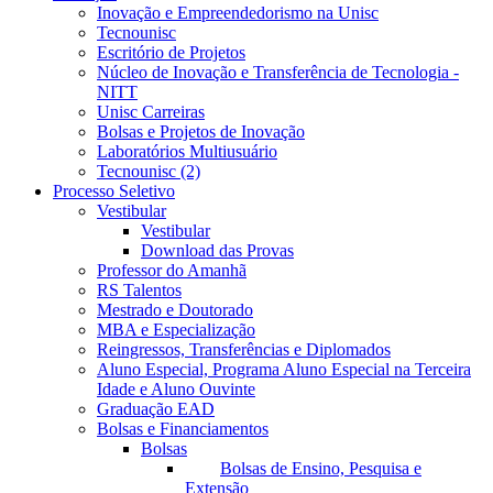
Inovação e Empreendedorismo na Unisc
Tecnounisc
Escritório de Projetos
Núcleo de Inovação e Transferência de Tecnologia -
NITT
Unisc Carreiras
Bolsas e Projetos de Inovação
Laboratórios Multiusuário
Tecnounisc (2)
Processo Seletivo
Vestibular
Vestibular
Download das Provas
Professor do Amanhã
RS Talentos
Mestrado e Doutorado
MBA e Especialização
Reingressos, Transferências e Diplomados
Aluno Especial, Programa Aluno Especial na Terceira
Idade e Aluno Ouvinte
Graduação EAD
Bolsas e Financiamentos
Bolsas
Bolsas de Ensino, Pesquisa e
Extensão