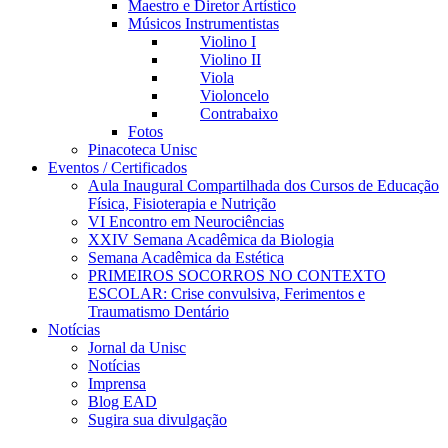
Maestro e Diretor Artístico
Músicos Instrumentistas
Violino I
Violino II
Viola
Violoncelo
Contrabaixo
Fotos
Pinacoteca Unisc
Eventos / Certificados
Aula Inaugural Compartilhada dos Cursos de Educação
Física, Fisioterapia e Nutrição
VI Encontro em Neurociências
XXIV Semana Acadêmica da Biologia
Semana Acadêmica da Estética
PRIMEIROS SOCORROS NO CONTEXTO
ESCOLAR: Crise convulsiva, Ferimentos e
Traumatismo Dentário
Notícias
Jornal da Unisc
Notícias
Imprensa
Blog EAD
Sugira sua divulgação