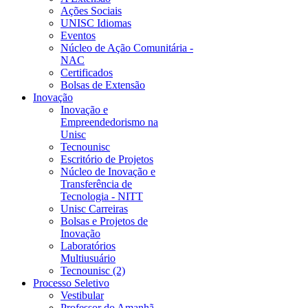
Ações Sociais
UNISC Idiomas
Eventos
Núcleo de Ação Comunitária -
NAC
Certificados
Bolsas de Extensão
Inovação
Inovação e
Empreendedorismo na
Unisc
Tecnounisc
Escritório de Projetos
Núcleo de Inovação e
Transferência de
Tecnologia - NITT
Unisc Carreiras
Bolsas e Projetos de
Inovação
Laboratórios
Multiusuário
Tecnounisc (2)
Processo Seletivo
Vestibular
Professor do Amanhã