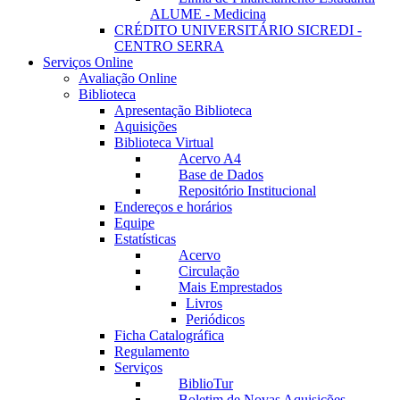
ALUME - Medicina
CRÉDITO UNIVERSITÁRIO SICREDI -
CENTRO SERRA
Serviços Online
Avaliação Online
Biblioteca
Apresentação Biblioteca
Aquisições
Biblioteca Virtual
Acervo A4
Base de Dados
Repositório Institucional
Endereços e horários
Equipe
Estatísticas
Acervo
Circulação
Mais Emprestados
Livros
Periódicos
Ficha Catalográfica
Regulamento
Serviços
BiblioTur
Boletim de Novas Aquisições