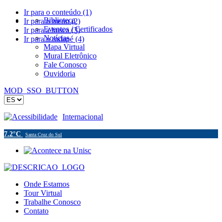
Ir para o conteúdo (1)
Biblioteca
Ir para o menu (2)
Eventos / Certificados
Ir para a busca (3)
Notícias
Ir para o rodapé (4)
Mapa Virtual
Mural Eletrônico
Fale Conosco
Ouvidoria
MOD_SSO_BUTTON
Acessibilidade
Internacional
7.2°C
Santa Cruz do Sul
Onde Estamos
Tour Virtual
Trabalhe Conosco
Contato