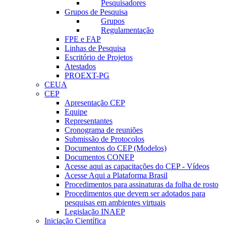
Pesquisadores
Grupos de Pesquisa
Grupos
Regulamentação
FPE e FAP
Linhas de Pesquisa
Escritório de Projetos
Atestados
PROEXT-PG
CEUA
CEP
Apresentação CEP
Equipe
Representantes
Cronograma de reuniões
Submissão de Protocolos
Documentos do CEP (Modelos)
Documentos CONEP
Acesse aqui as capacitações do CEP - Vídeos
Acesse Aqui a Plataforma Brasil
Procedimentos para assinaturas da folha de rosto
Procedimentos que devem ser adotados para
pesquisas em ambientes virtuais
Legislação INAEP
Iniciação Científica