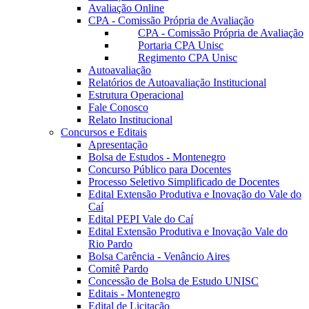
Avaliação Online
CPA - Comissão Própria de Avaliação
CPA - Comissão Própria de Avaliação
Portaria CPA Unisc
Regimento CPA Unisc
Autoavaliação
Relatórios de Autoavaliação Institucional
Estrutura Operacional
Fale Conosco
Relato Institucional
Concursos e Editais
Apresentação
Bolsa de Estudos - Montenegro
Concurso Público para Docentes
Processo Seletivo Simplificado de Docentes
Edital Extensão Produtiva e Inovação do Vale do
Caí
Edital PEPI Vale do Caí
Edital Extensão Produtiva e Inovação Vale do
Rio Pardo
Bolsa Carência - Venâncio Aires
Comitê Pardo
Concessão de Bolsa de Estudo UNISC
Editais - Montenegro
Edital de Licitação