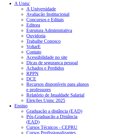
A Unisc
A Universidade
Avaliação Institucional
Concursos e Editais
Editora
Estrutura Administrativa
Ouvidoria
Trabalhe Conosco
VoltarE
Contato
Acessibilidade no site
Dicas de segurança pessoal
Achados e Perdidos
RPPN
DCE
Recursos disponíveis para alunos
e professores
Relatório de Igualdade Salarial
Eleições Unisc 2025
Ensino
Graduação a distância (EAD)
Pós-Graduação a Distância
(EAD)
Cursos Técnicos - CEPRU
Cursos Profissionalizantes