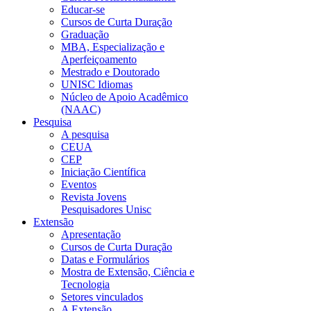
Educar-se
Cursos de Curta Duração
Graduação
MBA, Especialização e
Aperfeiçoamento
Mestrado e Doutorado
UNISC Idiomas
Núcleo de Apoio Acadêmico
(NAAC)
Pesquisa
A pesquisa
CEUA
CEP
Iniciação Científica
Eventos
Revista Jovens
Pesquisadores Unisc
Extensão
Apresentação
Cursos de Curta Duração
Datas e Formulários
Mostra de Extensão, Ciência e
Tecnologia
Setores vinculados
A Extensão