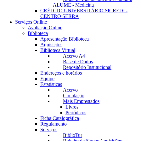
ALUME - Medicina
CRÉDITO UNIVERSITÁRIO SICREDI -
CENTRO SERRA
Serviços Online
Avaliação Online
Biblioteca
Apresentação Biblioteca
Aquisições
Biblioteca Virtual
Acervo A4
Base de Dados
Repositório Institucional
Endereços e horários
Equipe
Estatísticas
Acervo
Circulação
Mais Emprestados
Livros
Periódicos
Ficha Catalográfica
Regulamento
Serviços
BiblioTur
Boletim de Novas Aquisições