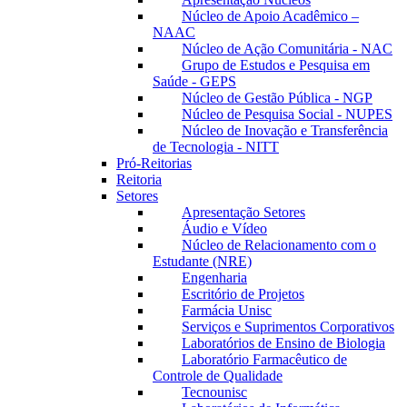
Núcleo de Apoio Acadêmico –
NAAC
Núcleo de Ação Comunitária - NAC
Grupo de Estudos e Pesquisa em
Saúde - GEPS
Núcleo de Gestão Pública - NGP
Núcleo de Pesquisa Social - NUPES
Núcleo de Inovação e Transferência
de Tecnologia - NITT
Pró-Reitorias
Reitoria
Setores
Apresentação Setores
Áudio e Vídeo
Núcleo de Relacionamento com o
Estudante (NRE)
Engenharia
Escritório de Projetos
Farmácia Unisc
Serviços e Suprimentos Corporativos
Laboratórios de Ensino de Biologia
Laboratório Farmacêutico de
Controle de Qualidade
Tecnounisc