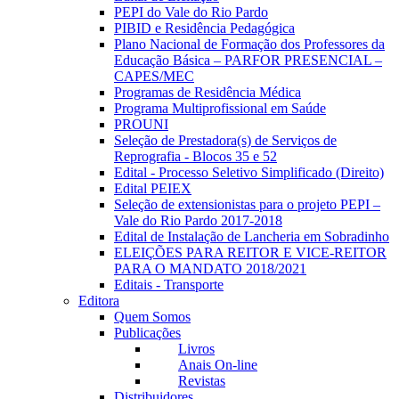
PEPI do Vale do Rio Pardo
PIBID e Residência Pedagógica
Plano Nacional de Formação dos Professores da
Educação Básica – PARFOR PRESENCIAL –
CAPES/MEC
Programas de Residência Médica
Programa Multiprofissional em Saúde
PROUNI
Seleção de Prestadora(s) de Serviços de
Reprografia - Blocos 35 e 52
Edital - Processo Seletivo Simplificado (Direito)
Edital PEIEX
Seleção de extensionistas para o projeto PEPI –
Vale do Rio Pardo 2017-2018
Edital de Instalação de Lancheria em Sobradinho
ELEIÇÕES PARA REITOR E VICE-REITOR
PARA O MANDATO 2018/2021
Editais - Transporte
Editora
Quem Somos
Publicações
Livros
Anais On-line
Revistas
Distribuidores