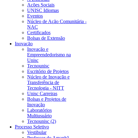
Ações Sociais
UNISC Idiomas
Eventos
Núcleo de Ação Comunitária -
NAC
Certificados
Bolsas de Extensão
Inovação
Inovação e
Empreendedorismo na
Unisc
Tecnounisc
Escritório de Projetos
Núcleo de Inovação e
Transferência de
Tecnologia - NITT
Unisc Carreiras
Bolsas e Projetos de
Inovação
Laboratórios
Multiusuário
Tecnounisc (2)
Processo Seletivo
Vestibular
Professor do Amanhã