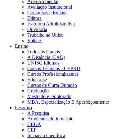
Área Ambiental
Avaliação Institucional
Concursos e Editais
Editora
Estrutura Administrativa
Ouvidoria
Trabalhe na Unisc
VoltarE
Ensino
Todos os Cursos
A Distância (EAD)
UNISC Idiomas
Cursos Técnicos - CEPRU
Cursos Profissionalizantes
Educar-se
Cursos de Curta Duração
Graduação
Mestrado e Doutorado
MBA, Especialização E Aperfeiçoamento
Pesquisa
A Pesquisa
Ambientes de Inovação
CEUA
CEP
Iniciação Científica