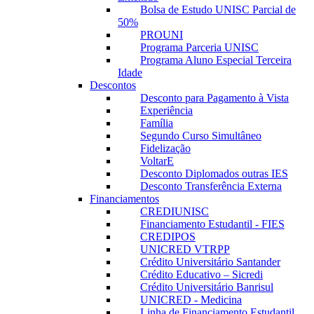
Bolsa de Estudo UNISC Parcial de
50%
PROUNI
Programa Parceria UNISC
Programa Aluno Especial Terceira
Idade
Descontos
Desconto para Pagamento à Vista
Experiência
Família
Segundo Curso Simultâneo
Fidelização
VoltarE
Desconto Diplomados outras IES
Desconto Transferência Externa
Financiamentos
CREDIUNISC
Financiamento Estudantil - FIES
CREDIPOS
UNICRED VTRPP
Crédito Universitário Santander
Crédito Educativo – Sicredi
Crédito Universitário Banrisul
UNICRED - Medicina
Linha de Financiamento Estudantil