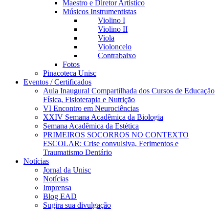
Maestro e Diretor Artístico
Músicos Instrumentistas
Violino I
Violino II
Viola
Violoncelo
Contrabaixo
Fotos
Pinacoteca Unisc
Eventos / Certificados
Aula Inaugural Compartilhada dos Cursos de Educação
Física, Fisioterapia e Nutrição
VI Encontro em Neurociências
XXIV Semana Acadêmica da Biologia
Semana Acadêmica da Estética
PRIMEIROS SOCORROS NO CONTEXTO
ESCOLAR: Crise convulsiva, Ferimentos e
Traumatismo Dentário
Notícias
Jornal da Unisc
Notícias
Imprensa
Blog EAD
Sugira sua divulgação