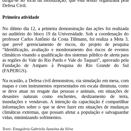
dirigir-se ao local da mobilização, que está sendo organizada pela
Defesa Civil.
Primeira atividade
No último dia 12, a primeira demonstração das ações foi realizada
no auditório do bloco 19 da Universidade. Sob a coordenação do
professor Carlos Antônio da Costa Tillmann, foi realiza a Meta 3,
que prevê gerenciamento de riscos, do projeto de pesquisa
“Identificação, avaliação e monitoramento dos riscos de eventos
climáticos visando a qualificação dos sistemas público de alerta para
as regiões do Vale do Rio Pardo e Vale do Taquari”, aprovado pela
Fundação de Amparo à Pesquisa do Rio Grande do Sul
(FAPERGS).
Na ocasião, a Defesa civil demonstrou, via simulação em mesa, com
mapas e com instrumentos representados em escala diminuta, como
se deve atuar no resgate das pessoas e animais, em situações de
desastres naturais como enchentes, deslizamento de terra,
inundações e vendavais. A intenção da capacitação é compartilhar
informações sobre o que se deve fazer em situações de mudanças
climáticas extremas, que possam afetar a população e salvaguardar
vidas, minimizando sofrimentos.
Texto: Estagiária Gabriela Janaína da Silva