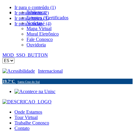
Ir para o conteúdo (1)
Biblioteca
Ir para o menu (2)
Eventos / Certificados
Ir para a busca (3)
Notícias
Ir para o rodapé (4)
Mapa Virtual
Mural Eletrônico
Fale Conosco
Ouvidoria
MOD_SSO_BUTTON
Acessibilidade
Internacional
19.7°C
Santa Cruz do Sul
Onde Estamos
Tour Virtual
Trabalhe Conosco
Contato