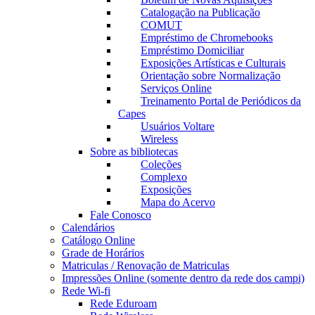
Catalogação na Publicação
COMUT
Empréstimo de Chromebooks
Empréstimo Domiciliar
Exposições Artísticas e Culturais
Orientação sobre Normalização
Serviços Online
Treinamento Portal de Periódicos da
Capes
Usuários Voltare
Wireless
Sobre as bibliotecas
Coleções
Complexo
Exposições
Mapa do Acervo
Fale Conosco
Calendários
Catálogo Online
Grade de Horários
Matriculas / Renovação de Matriculas
Impressões Online (somente dentro da rede dos campi)
Rede Wi-fi
Rede Eduroam