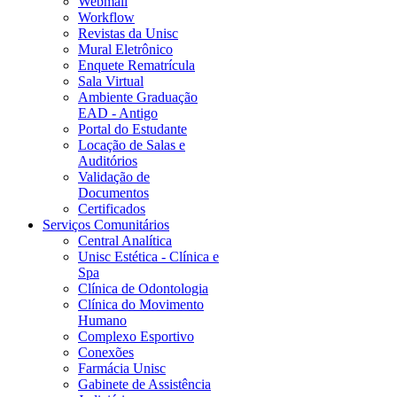
Webmail
Workflow
Revistas da Unisc
Mural Eletrônico
Enquete Rematrícula
Sala Virtual
Ambiente Graduação
EAD - Antigo
Portal do Estudante
Locação de Salas e
Auditórios
Validação de
Documentos
Certificados
Serviços Comunitários
Central Analítica
Unisc Estética - Clínica e
Spa
Clínica de Odontologia
Clínica do Movimento
Humano
Complexo Esportivo
Conexões
Farmácia Unisc
Gabinete de Assistência