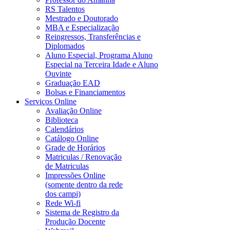
RS Talentos
Mestrado e Doutorado
MBA e Especialização
Reingressos, Transferências e
Diplomados
Aluno Especial, Programa Aluno
Especial na Terceira Idade e Aluno
Ouvinte
Graduação EAD
Bolsas e Financiamentos
Serviços Online
Avaliação Online
Biblioteca
Calendários
Catálogo Online
Grade de Horários
Matriculas / Renovação
de Matriculas
Impressões Online
(somente dentro da rede
dos campi)
Rede Wi-fi
Sistema de Registro da
Produção Docente