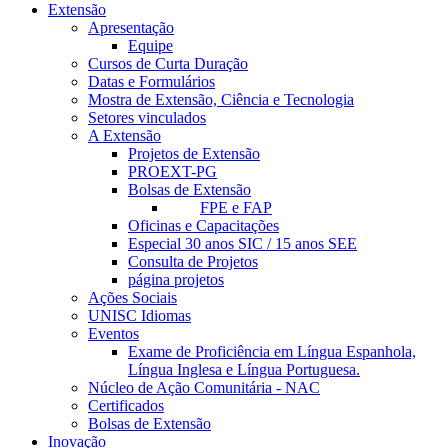
Extensão
Apresentação
Equipe
Cursos de Curta Duração
Datas e Formulários
Mostra de Extensão, Ciência e Tecnologia
Setores vinculados
A Extensão
Projetos de Extensão
PROEXT-PG
Bolsas de Extensão
FPE e FAP
Oficinas e Capacitações
Especial 30 anos SIC / 15 anos SEE
Consulta de Projetos
página projetos
Ações Sociais
UNISC Idiomas
Eventos
Exame de Proficiência em Língua Espanhola,
Língua Inglesa e Língua Portuguesa.
Núcleo de Ação Comunitária - NAC
Certificados
Bolsas de Extensão
Inovação