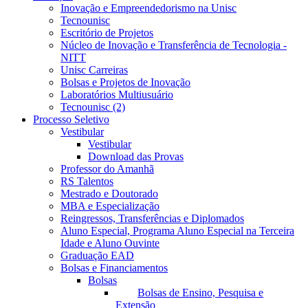
Inovação e Empreendedorismo na Unisc
Tecnounisc
Escritório de Projetos
Núcleo de Inovação e Transferência de Tecnologia -
NITT
Unisc Carreiras
Bolsas e Projetos de Inovação
Laboratórios Multiusuário
Tecnounisc (2)
Processo Seletivo
Vestibular
Vestibular
Download das Provas
Professor do Amanhã
RS Talentos
Mestrado e Doutorado
MBA e Especialização
Reingressos, Transferências e Diplomados
Aluno Especial, Programa Aluno Especial na Terceira
Idade e Aluno Ouvinte
Graduação EAD
Bolsas e Financiamentos
Bolsas
Bolsas de Ensino, Pesquisa e
Extensão