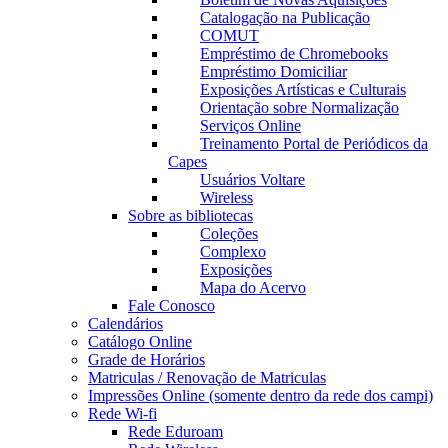
Catalogação na Publicação
COMUT
Empréstimo de Chromebooks
Empréstimo Domiciliar
Exposições Artísticas e Culturais
Orientação sobre Normalização
Serviços Online
Treinamento Portal de Periódicos da
Capes
Usuários Voltare
Wireless
Sobre as bibliotecas
Coleções
Complexo
Exposições
Mapa do Acervo
Fale Conosco
Calendários
Catálogo Online
Grade de Horários
Matriculas / Renovação de Matriculas
Impressões Online (somente dentro da rede dos campi)
Rede Wi-fi
Rede Eduroam