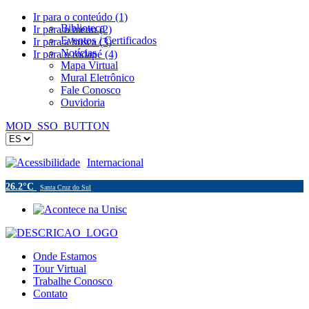
Ir para o conteúdo (1)
Biblioteca
Ir para o menu (2)
Eventos / Certificados
Ir para a busca (3)
Notícias
Ir para o rodapé (4)
Mapa Virtual
Mural Eletrônico
Fale Conosco
Ouvidoria
MOD_SSO_BUTTON
Acessibilidade
Internacional
26.2°C
Santa Cruz do Sul
Onde Estamos
Tour Virtual
Trabalhe Conosco
Contato