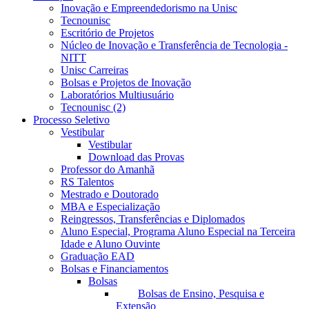
Inovação e Empreendedorismo na Unisc
Tecnounisc
Escritório de Projetos
Núcleo de Inovação e Transferência de Tecnologia -
NITT
Unisc Carreiras
Bolsas e Projetos de Inovação
Laboratórios Multiusuário
Tecnounisc (2)
Processo Seletivo
Vestibular
Vestibular
Download das Provas
Professor do Amanhã
RS Talentos
Mestrado e Doutorado
MBA e Especialização
Reingressos, Transferências e Diplomados
Aluno Especial, Programa Aluno Especial na Terceira
Idade e Aluno Ouvinte
Graduação EAD
Bolsas e Financiamentos
Bolsas
Bolsas de Ensino, Pesquisa e
Extensão