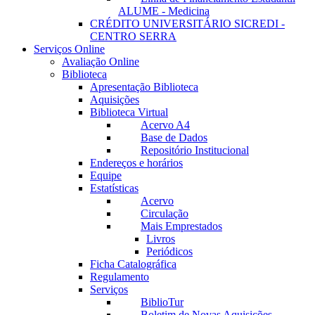
ALUME - Medicina
CRÉDITO UNIVERSITÁRIO SICREDI -
CENTRO SERRA
Serviços Online
Avaliação Online
Biblioteca
Apresentação Biblioteca
Aquisições
Biblioteca Virtual
Acervo A4
Base de Dados
Repositório Institucional
Endereços e horários
Equipe
Estatísticas
Acervo
Circulação
Mais Emprestados
Livros
Periódicos
Ficha Catalográfica
Regulamento
Serviços
BiblioTur
Boletim de Novas Aquisições