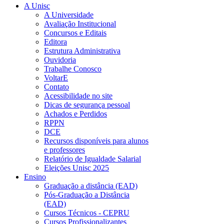
A Unisc
A Universidade
Avaliação Institucional
Concursos e Editais
Editora
Estrutura Administrativa
Ouvidoria
Trabalhe Conosco
VoltarE
Contato
Acessibilidade no site
Dicas de segurança pessoal
Achados e Perdidos
RPPN
DCE
Recursos disponíveis para alunos
e professores
Relatório de Igualdade Salarial
Eleições Unisc 2025
Ensino
Graduação a distância (EAD)
Pós-Graduação a Distância
(EAD)
Cursos Técnicos - CEPRU
Cursos Profissionalizantes