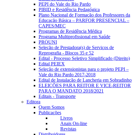
PEPI do Vale do Rio Pardo
PIBID e Residência Pedagógica
Plano Nacional de Formação dos Professores da
Educação Básica – PARFOR PRESENCIAL –
CAPES/MEC
Programas de Residência Médica
Programa Multiprofissional em Saúde
PROUNI
Seleção de Prestadora(s) de Serviços de
Reprografia - Blocos 35 e 52
Edital - Processo Seletivo Simplificado (Direito)
Edital PEIEX
Seleção de extensionistas para o projeto PEPI –
Vale do Rio Pardo 2017-2018
Edital de Instalação de Lancheria em Sobradinho
ELEIÇÕES PARA REITOR E VICE-REITOR
PARA O MANDATO 2018/2021
Editais - Transporte
Editora
Quem Somos
Publicações
Livros
Anais On-line
Revistas
Distribuidores