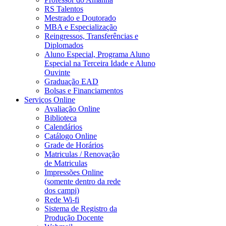
RS Talentos
Mestrado e Doutorado
MBA e Especialização
Reingressos, Transferências e
Diplomados
Aluno Especial, Programa Aluno
Especial na Terceira Idade e Aluno
Ouvinte
Graduação EAD
Bolsas e Financiamentos
Serviços Online
Avaliação Online
Biblioteca
Calendários
Catálogo Online
Grade de Horários
Matriculas / Renovação
de Matriculas
Impressões Online
(somente dentro da rede
dos campi)
Rede Wi-fi
Sistema de Registro da
Produção Docente