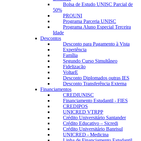
Bolsa de Estudo UNISC Parcial de
50%
PROUNI
Programa Parceria UNISC
Programa Aluno Especial Terceira
Idade
Descontos
Desconto para Pagamento à Vista
Experiência
Família
Segundo Curso Simultâneo
Fidelização
VoltarE
Desconto Diplomados outras IES
Desconto Transferência Externa
Financiamentos
CREDIUNISC
Financiamento Estudantil - FIES
CREDIPOS
UNICRED VTRPP
Crédito Universitário Santander
Crédito Educativo – Sicredi
Crédito Universitário Banrisul
UNICRED - Medicina
Linha de Financiamento Estudantil