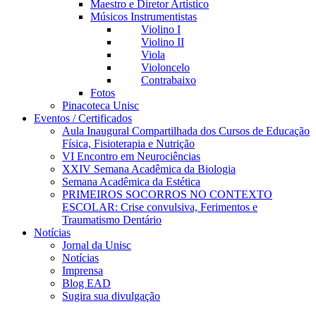
Maestro e Diretor Artístico
Músicos Instrumentistas
Violino I
Violino II
Viola
Violoncelo
Contrabaixo
Fotos
Pinacoteca Unisc
Eventos / Certificados
Aula Inaugural Compartilhada dos Cursos de Educação
Física, Fisioterapia e Nutrição
VI Encontro em Neurociências
XXIV Semana Acadêmica da Biologia
Semana Acadêmica da Estética
PRIMEIROS SOCORROS NO CONTEXTO
ESCOLAR: Crise convulsiva, Ferimentos e
Traumatismo Dentário
Notícias
Jornal da Unisc
Notícias
Imprensa
Blog EAD
Sugira sua divulgação