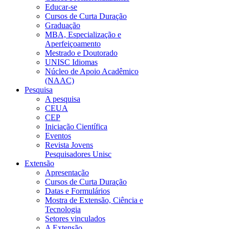
Educar-se
Cursos de Curta Duração
Graduação
MBA, Especialização e
Aperfeiçoamento
Mestrado e Doutorado
UNISC Idiomas
Núcleo de Apoio Acadêmico
(NAAC)
Pesquisa
A pesquisa
CEUA
CEP
Iniciação Científica
Eventos
Revista Jovens
Pesquisadores Unisc
Extensão
Apresentação
Cursos de Curta Duração
Datas e Formulários
Mostra de Extensão, Ciência e
Tecnologia
Setores vinculados
A Extensão