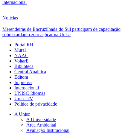
internacional
Notícias
Merendeiras de Encruzilhada do Sul participam de capacitação
sobre cardápio zero açúcar na Unisc
Portal RH
Mural
NAAC
VoltarE
Biblioteca
Central Analítica
Editora
Imprensa
Internacional
UNISC Idiomas
Unisc TV
Política de privacidade
A Unisc
A Universidade
Área Ambiental
Avaliação Institucional