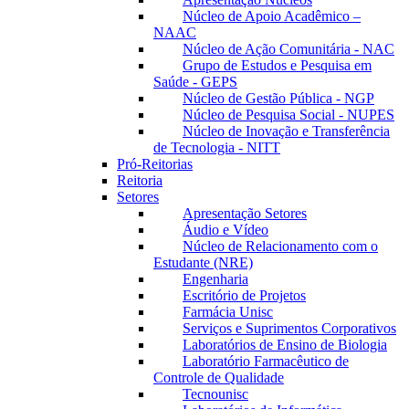
Núcleo de Apoio Acadêmico –
NAAC
Núcleo de Ação Comunitária - NAC
Grupo de Estudos e Pesquisa em
Saúde - GEPS
Núcleo de Gestão Pública - NGP
Núcleo de Pesquisa Social - NUPES
Núcleo de Inovação e Transferência
de Tecnologia - NITT
Pró-Reitorias
Reitoria
Setores
Apresentação Setores
Áudio e Vídeo
Núcleo de Relacionamento com o
Estudante (NRE)
Engenharia
Escritório de Projetos
Farmácia Unisc
Serviços e Suprimentos Corporativos
Laboratórios de Ensino de Biologia
Laboratório Farmacêutico de
Controle de Qualidade
Tecnounisc