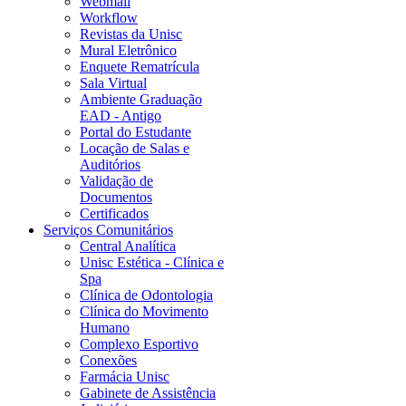
Webmail
Workflow
Revistas da Unisc
Mural Eletrônico
Enquete Rematrícula
Sala Virtual
Ambiente Graduação
EAD - Antigo
Portal do Estudante
Locação de Salas e
Auditórios
Validação de
Documentos
Certificados
Serviços Comunitários
Central Analítica
Unisc Estética - Clínica e
Spa
Clínica de Odontologia
Clínica do Movimento
Humano
Complexo Esportivo
Conexões
Farmácia Unisc
Gabinete de Assistência