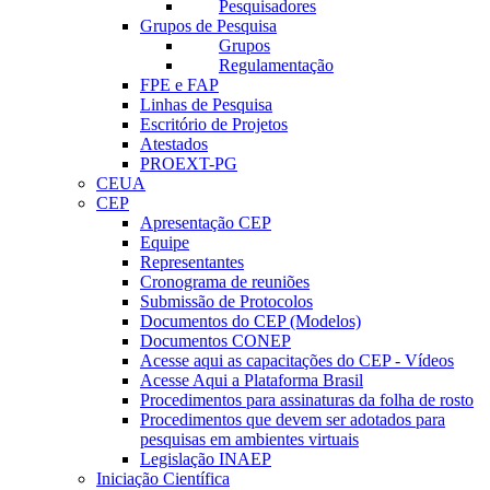
Pesquisadores
Grupos de Pesquisa
Grupos
Regulamentação
FPE e FAP
Linhas de Pesquisa
Escritório de Projetos
Atestados
PROEXT-PG
CEUA
CEP
Apresentação CEP
Equipe
Representantes
Cronograma de reuniões
Submissão de Protocolos
Documentos do CEP (Modelos)
Documentos CONEP
Acesse aqui as capacitações do CEP - Vídeos
Acesse Aqui a Plataforma Brasil
Procedimentos para assinaturas da folha de rosto
Procedimentos que devem ser adotados para
pesquisas em ambientes virtuais
Legislação INAEP
Iniciação Científica