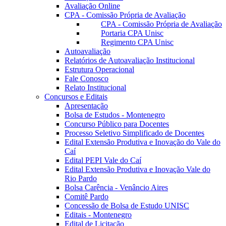
Avaliação Online
CPA - Comissão Própria de Avaliação
CPA - Comissão Própria de Avaliação
Portaria CPA Unisc
Regimento CPA Unisc
Autoavaliação
Relatórios de Autoavaliação Institucional
Estrutura Operacional
Fale Conosco
Relato Institucional
Concursos e Editais
Apresentação
Bolsa de Estudos - Montenegro
Concurso Público para Docentes
Processo Seletivo Simplificado de Docentes
Edital Extensão Produtiva e Inovação do Vale do
Caí
Edital PEPI Vale do Caí
Edital Extensão Produtiva e Inovação Vale do
Rio Pardo
Bolsa Carência - Venâncio Aires
Comitê Pardo
Concessão de Bolsa de Estudo UNISC
Editais - Montenegro
Edital de Licitação