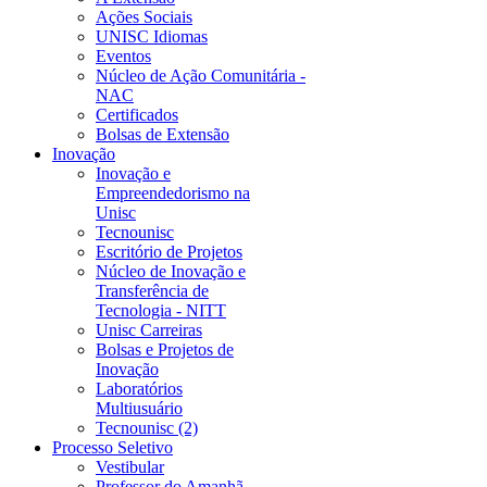
Ações Sociais
UNISC Idiomas
Eventos
Núcleo de Ação Comunitária -
NAC
Certificados
Bolsas de Extensão
Inovação
Inovação e
Empreendedorismo na
Unisc
Tecnounisc
Escritório de Projetos
Núcleo de Inovação e
Transferência de
Tecnologia - NITT
Unisc Carreiras
Bolsas e Projetos de
Inovação
Laboratórios
Multiusuário
Tecnounisc (2)
Processo Seletivo
Vestibular
Professor do Amanhã