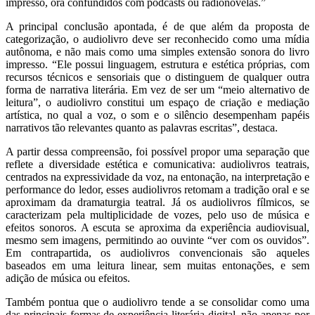
impresso, ora confundidos com podcasts ou radionovelas.”
A principal conclusão apontada, é de que além da proposta de
categorização, o audiolivro deve ser reconhecido como uma mídia
autônoma, e não mais como uma simples extensão sonora do livro
impresso. “Ele possui linguagem, estrutura e estética próprias, com
recursos técnicos e sensoriais que o distinguem de qualquer outra
forma de narrativa literária. Em vez de ser um “meio alternativo de
leitura”, o audiolivro constitui um espaço de criação e mediação
artística, no qual a voz, o som e o silêncio desempenham papéis
narrativos tão relevantes quanto as palavras escritas”, destaca.
A partir dessa compreensão, foi possível propor uma separação que
reflete a diversidade estética e comunicativa: audiolivros teatrais,
centrados na expressividade da voz, na entonação, na interpretação e
performance do ledor, esses audiolivros retomam a tradição oral e se
aproximam da dramaturgia teatral. Já os audiolivros fílmicos, se
caracterizam pela multiplicidade de vozes, pelo uso de música e
efeitos sonoros. A escuta se aproxima da experiência audiovisual,
mesmo sem imagens, permitindo ao ouvinte “ver com os ouvidos”.
Em contrapartida, os audiolivros convencionais são aqueles
baseados em uma leitura linear, sem muitas entonações, e sem
adição de música ou efeitos.
Também pontua que o audiolivro tende a se consolidar como uma
das principais formas de experiência literária digital, não apenas por