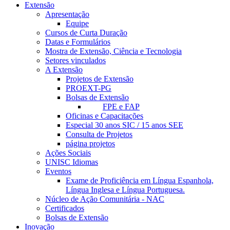
Extensão
Apresentação
Equipe
Cursos de Curta Duração
Datas e Formulários
Mostra de Extensão, Ciência e Tecnologia
Setores vinculados
A Extensão
Projetos de Extensão
PROEXT-PG
Bolsas de Extensão
FPE e FAP
Oficinas e Capacitações
Especial 30 anos SIC / 15 anos SEE
Consulta de Projetos
página projetos
Ações Sociais
UNISC Idiomas
Eventos
Exame de Proficiência em Língua Espanhola,
Língua Inglesa e Língua Portuguesa.
Núcleo de Ação Comunitária - NAC
Certificados
Bolsas de Extensão
Inovação