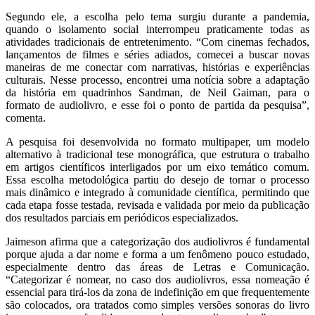
Segundo ele, a escolha pelo tema surgiu durante a pandemia,
quando o isolamento social interrompeu praticamente todas as
atividades tradicionais de entretenimento. “Com cinemas fechados,
lançamentos de filmes e séries adiados, comecei a buscar novas
maneiras de me conectar com narrativas, histórias e experiências
culturais. Nesse processo, encontrei uma notícia sobre a adaptação
da história em quadrinhos Sandman, de Neil Gaiman, para o
formato de audiolivro, e esse foi o ponto de partida da pesquisa”,
comenta.
A pesquisa foi desenvolvida no formato multipaper, um modelo
alternativo à tradicional tese monográfica, que estrutura o trabalho
em artigos científicos interligados por um eixo temático comum.
Essa escolha metodológica partiu do desejo de tornar o processo
mais dinâmico e integrado à comunidade científica, permitindo que
cada etapa fosse testada, revisada e validada por meio da publicação
dos resultados parciais em periódicos especializados.
Jaimeson afirma que a categorização dos audiolivros é fundamental
porque ajuda a dar nome e forma a um fenômeno pouco estudado,
especialmente dentro das áreas de Letras e Comunicação.
“Categorizar é nomear, no caso dos audiolivros, essa nomeação é
essencial para tirá-los da zona de indefinição em que frequentemente
são colocados, ora tratados como simples versões sonoras do livro