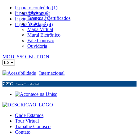
Ir para o conteúdo (1)
Biblioteca
Ir para o menu (2)
Eventos / Certificados
Ir para a busca (3)
Notícias
Ir para o rodapé (4)
Mapa Virtual
Mural Eletrônico
Fale Conosco
Ouvidoria
MOD_SSO_BUTTON
Acessibilidade
Internacional
7.2°C
Santa Cruz do Sul
Onde Estamos
Tour Virtual
Trabalhe Conosco
Contato