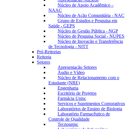
Núcleo de Apoio Acadêmico –
NAAC
Núcleo de Ação Comunitária - NAC
Grupo de Estudos e Pesquisa em
Saúde - GEPS
Núcleo de Gestão Pública - NGP
Núcleo de Pesquisa Social - NUPES
Núcleo de Inovação e Transferência
de Tecnologia - NITT
Pró-Reitorias
Reitoria
Setores
Apresentação Setores
Áudio e Vídeo
Núcleo de Relacionamento com o
Estudante (NRE)
Engenharia
Escritório de Projetos
Farmácia Unisc
Serviços e Suprimentos Corporativos
Laboratórios de Ensino de Biologia
Laboratório Farmacêutico de
Controle de Qualidade
Tecnounisc