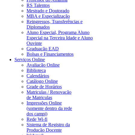
RS Talentos
Mestrado e Doutorado
MBA e Especialização
Reingressos, Transferências e
Diplomados
Aluno Especial, Programa Aluno
Especial na Terceira Idade e Aluno
Ouvinte
Graduação EAD
Bolsas e Financiamentos
Serviços Online
Avaliação Online
Biblioteca
Calendários
Catálogo Online
Grade de Horários
Matriculas / Renovação
de Matriculas
Impressões Online
(somente dentro da rede
dos campi)
Rede Wi-fi
Sistema de Registro da
Produção Docente