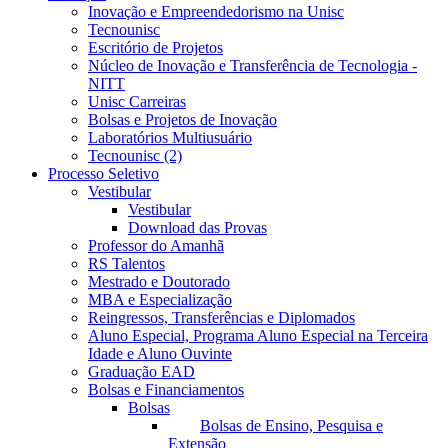
Inovação e Empreendedorismo na Unisc
Tecnounisc
Escritório de Projetos
Núcleo de Inovação e Transferência de Tecnologia -
NITT
Unisc Carreiras
Bolsas e Projetos de Inovação
Laboratórios Multiusuário
Tecnounisc (2)
Processo Seletivo
Vestibular
Vestibular
Download das Provas
Professor do Amanhã
RS Talentos
Mestrado e Doutorado
MBA e Especialização
Reingressos, Transferências e Diplomados
Aluno Especial, Programa Aluno Especial na Terceira
Idade e Aluno Ouvinte
Graduação EAD
Bolsas e Financiamentos
Bolsas
Bolsas de Ensino, Pesquisa e
Extensão