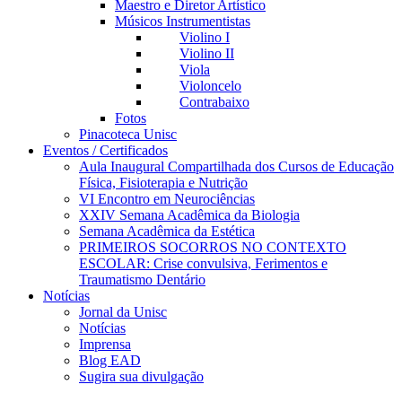
Maestro e Diretor Artístico
Músicos Instrumentistas
Violino I
Violino II
Viola
Violoncelo
Contrabaixo
Fotos
Pinacoteca Unisc
Eventos / Certificados
Aula Inaugural Compartilhada dos Cursos de Educação
Física, Fisioterapia e Nutrição
VI Encontro em Neurociências
XXIV Semana Acadêmica da Biologia
Semana Acadêmica da Estética
PRIMEIROS SOCORROS NO CONTEXTO
ESCOLAR: Crise convulsiva, Ferimentos e
Traumatismo Dentário
Notícias
Jornal da Unisc
Notícias
Imprensa
Blog EAD
Sugira sua divulgação