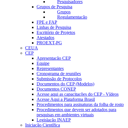
Pesquisadores
Grupos de Pesquisa
Grupos
Regulamentação
FPE e FAP
Linhas de Pesquisa
Escritório de Projetos
Atestados
PROEXT-PG
CEUA
CEP
Apresentação CEP
Equipe
Representantes
Cronograma de reuniões
Submissão de Protocolos
Documentos do CEP (Modelos)
Documentos CONEP
Acesse aqui as capacitações do CEP - Vídeos
Acesse Aqui a Plataforma Brasil
Procedimentos para assinaturas da folha de rosto
Procedimentos que devem ser adotados para
pesquisas em ambientes virtuais
Legislação INAEP
Iniciação Científica