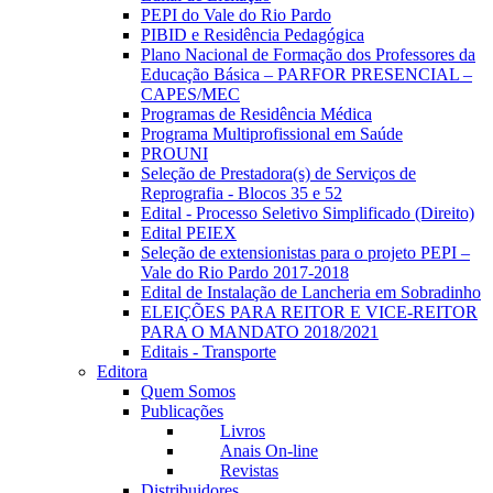
PEPI do Vale do Rio Pardo
PIBID e Residência Pedagógica
Plano Nacional de Formação dos Professores da
Educação Básica – PARFOR PRESENCIAL –
CAPES/MEC
Programas de Residência Médica
Programa Multiprofissional em Saúde
PROUNI
Seleção de Prestadora(s) de Serviços de
Reprografia - Blocos 35 e 52
Edital - Processo Seletivo Simplificado (Direito)
Edital PEIEX
Seleção de extensionistas para o projeto PEPI –
Vale do Rio Pardo 2017-2018
Edital de Instalação de Lancheria em Sobradinho
ELEIÇÕES PARA REITOR E VICE-REITOR
PARA O MANDATO 2018/2021
Editais - Transporte
Editora
Quem Somos
Publicações
Livros
Anais On-line
Revistas
Distribuidores