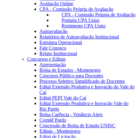
Avaliação Online
CPA - Comissão Própria de Avaliação
CPA - Comissão Própria de Avaliação
Portaria CPA Unisc
Regimento CPA Unisc
Autoavaliação
Relatórios de Autoavaliação Institucional
Estrutura Operacional
Fale Conosco
Relato Institucional
Concursos e Editais
Apresentação
Bolsa de Estudos - Montenegro
Concurso Público para Docentes
Processo Seletivo Simplificado de Docentes
Edital Extensão Produtiva e Inovação do Vale do
Caí
Edital PEPI Vale do Caí
Edital Extensão Produtiva e Inovação Vale do
Rio Pardo
Bolsa Carência - Venâncio Aires
Comitê Pardo
Concessão de Bolsa de Estudo UNISC
Editais - Montenegro
Edital de Licitação