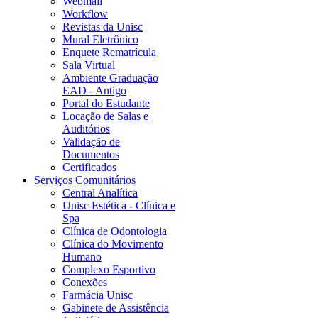
Webmail
Workflow
Revistas da Unisc
Mural Eletrônico
Enquete Rematrícula
Sala Virtual
Ambiente Graduação
EAD - Antigo
Portal do Estudante
Locação de Salas e
Auditórios
Validação de
Documentos
Certificados
Serviços Comunitários
Central Analítica
Unisc Estética - Clínica e
Spa
Clínica de Odontologia
Clínica do Movimento
Humano
Complexo Esportivo
Conexões
Farmácia Unisc
Gabinete de Assistência