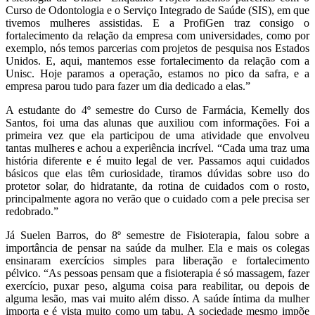
Curso de Odontologia e o Serviço Integrado de Saúde (SIS), em que
tivemos mulheres assistidas. E a ProfiGen traz consigo o
fortalecimento da relação da empresa com universidades, como por
exemplo, nós temos parcerias com projetos de pesquisa nos Estados
Unidos. E, aqui, mantemos esse fortalecimento da relação com a
Unisc. Hoje paramos a operação, estamos no pico da safra, e a
empresa parou tudo para fazer um dia dedicado a elas.”
A estudante do 4º semestre do Curso de Farmácia, Kemelly dos
Santos, foi uma das alunas que auxiliou com informações. Foi a
primeira vez que ela participou de uma atividade que envolveu
tantas mulheres e achou a experiência incrível. “Cada uma traz uma
história diferente e é muito legal de ver. Passamos aqui cuidados
básicos que elas têm curiosidade, tiramos dúvidas sobre uso do
protetor solar, do hidratante, da rotina de cuidados com o rosto,
principalmente agora no verão que o cuidado com a pele precisa ser
redobrado.”
Já Suelen Barros, do 8º semestre de Fisioterapia, falou sobre a
importância de pensar na saúde da mulher. Ela e mais os colegas
ensinaram exercícios simples para liberação e fortalecimento
pélvico. “As pessoas pensam que a fisioterapia é só massagem, fazer
exercício, puxar peso, alguma coisa para reabilitar, ou depois de
alguma lesão, mas vai muito além disso. A saúde íntima da mulher
importa e é vista muito como um tabu. A sociedade mesmo impõe