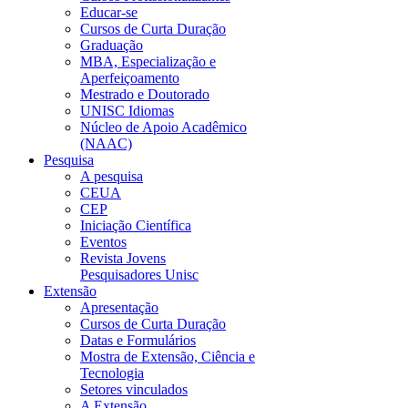
Educar-se
Cursos de Curta Duração
Graduação
MBA, Especialização e
Aperfeiçoamento
Mestrado e Doutorado
UNISC Idiomas
Núcleo de Apoio Acadêmico
(NAAC)
Pesquisa
A pesquisa
CEUA
CEP
Iniciação Científica
Eventos
Revista Jovens
Pesquisadores Unisc
Extensão
Apresentação
Cursos de Curta Duração
Datas e Formulários
Mostra de Extensão, Ciência e
Tecnologia
Setores vinculados
A Extensão