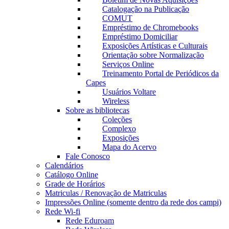
Catalogação na Publicação
COMUT
Empréstimo de Chromebooks
Empréstimo Domiciliar
Exposições Artísticas e Culturais
Orientação sobre Normalização
Serviços Online
Treinamento Portal de Periódicos da
Capes
Usuários Voltare
Wireless
Sobre as bibliotecas
Coleções
Complexo
Exposições
Mapa do Acervo
Fale Conosco
Calendários
Catálogo Online
Grade de Horários
Matriculas / Renovação de Matriculas
Impressões Online (somente dentro da rede dos campi)
Rede Wi-fi
Rede Eduroam