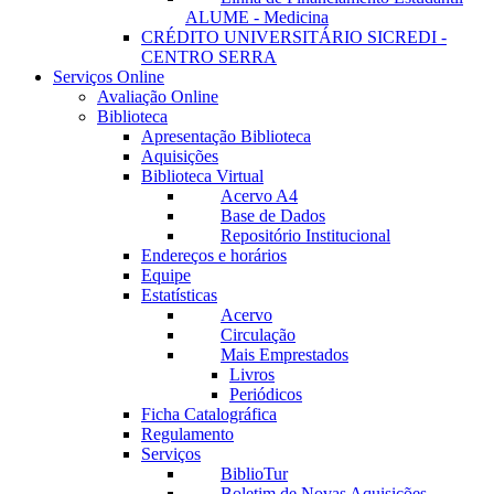
ALUME - Medicina
CRÉDITO UNIVERSITÁRIO SICREDI -
CENTRO SERRA
Serviços Online
Avaliação Online
Biblioteca
Apresentação Biblioteca
Aquisições
Biblioteca Virtual
Acervo A4
Base de Dados
Repositório Institucional
Endereços e horários
Equipe
Estatísticas
Acervo
Circulação
Mais Emprestados
Livros
Periódicos
Ficha Catalográfica
Regulamento
Serviços
BiblioTur
Boletim de Novas Aquisições