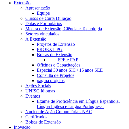
Extensão
Apresentação
Equipe
Cursos de Curta Duração
Datas e Formulários
Mostra de Extensão, Ciência e Tecnologia
Setores vinculados
A Extensão
Projetos de Extensão
PROEXT-PG
Bolsas de Extensão
FPE e FAP
Oficinas e Capacitações
Especial 30 anos SIC / 15 anos SEE
Consulta de Projetos
página projetos
Ações Sociais
UNISC Idiomas
Eventos
Exame de Proficiência em Língua Espanhola,
Língua Inglesa e Língua Portuguesa.
Núcleo de Ação Comunitária - NAC
Certificados
Bolsas de Extensão
Inovação