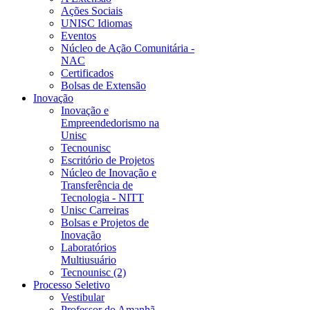
Ações Sociais
UNISC Idiomas
Eventos
Núcleo de Ação Comunitária -
NAC
Certificados
Bolsas de Extensão
Inovação
Inovação e
Empreendedorismo na
Unisc
Tecnounisc
Escritório de Projetos
Núcleo de Inovação e
Transferência de
Tecnologia - NITT
Unisc Carreiras
Bolsas e Projetos de
Inovação
Laboratórios
Multiusuário
Tecnounisc (2)
Processo Seletivo
Vestibular
Professor do Amanhã