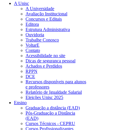
A Unisc
A Universidade
Avaliação Institucional
Concursos e Editais
Editora
Estrutura Administrativa
Ouvidoria
Trabalhe Conosco
VoltarE
Contato
Acessibilidade no site
Dicas de segurança pessoal
Achados e Perdidos
RPPN
DCE
Recursos disponíveis para alunos
e professores
Relatório de Igualdade Salarial
Eleições Unisc 2025
Ensino
Graduação a distância (EAD)
Pós-Graduação a Distância
(EAD)
Cursos Técnicos - CEPRU
Cursos Profissionalizantes