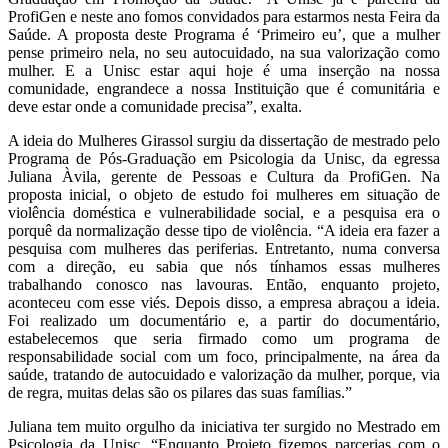
ProfiGen e neste ano fomos convidados para estarmos nesta Feira da
Saúde. A proposta deste Programa é ‘Primeiro eu’, que a mulher
pense primeiro nela, no seu autocuidado, na sua valorização como
mulher. E a Unisc estar aqui hoje é uma inserção na nossa
comunidade, engrandece a nossa Instituição que é comunitária e
deve estar onde a comunidade precisa”, exalta.
A ideia do Mulheres Girassol surgiu da dissertação de mestrado pelo
Programa de Pós-Graduação em Psicologia da Unisc, da egressa
Juliana Àvila, gerente de Pessoas e Cultura da ProfiGen. Na
proposta inicial, o objeto de estudo foi mulheres em situação de
violência doméstica e vulnerabilidade social, e a pesquisa era o
porquê da normalização desse tipo de violência. “A ideia era fazer a
pesquisa com mulheres das periferias. Entretanto, numa conversa
com a direção, eu sabia que nós tínhamos essas mulheres
trabalhando conosco nas lavouras. Então, enquanto projeto,
aconteceu com esse viés. Depois disso, a empresa abraçou a ideia.
Foi realizado um documentário e, a partir do documentário,
estabelecemos que seria firmado como um programa de
responsabilidade social com um foco, principalmente, na área da
saúde, tratando de autocuidado e valorização da mulher, porque, via
de regra, muitas delas são os pilares das suas famílias.”
Juliana tem muito orgulho da iniciativa ter surgido no Mestrado em
Psicologia da Unisc. “Enquanto Projeto fizemos parcerias com o