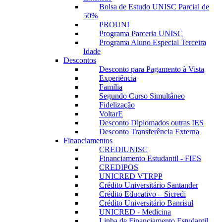
Bolsa de Estudo UNISC Parcial de
50%
PROUNI
Programa Parceria UNISC
Programa Aluno Especial Terceira
Idade
Descontos
Desconto para Pagamento à Vista
Experiência
Família
Segundo Curso Simultâneo
Fidelização
VoltarE
Desconto Diplomados outras IES
Desconto Transferência Externa
Financiamentos
CREDIUNISC
Financiamento Estudantil - FIES
CREDIPOS
UNICRED VTRPP
Crédito Universitário Santander
Crédito Educativo – Sicredi
Crédito Universitário Banrisul
UNICRED - Medicina
Linha de Financiamento Estudantil