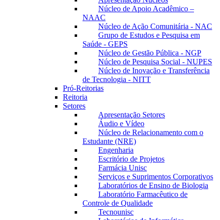
Núcleo de Apoio Acadêmico –
NAAC
Núcleo de Ação Comunitária - NAC
Grupo de Estudos e Pesquisa em
Saúde - GEPS
Núcleo de Gestão Pública - NGP
Núcleo de Pesquisa Social - NUPES
Núcleo de Inovação e Transferência
de Tecnologia - NITT
Pró-Reitorias
Reitoria
Setores
Apresentação Setores
Áudio e Vídeo
Núcleo de Relacionamento com o
Estudante (NRE)
Engenharia
Escritório de Projetos
Farmácia Unisc
Serviços e Suprimentos Corporativos
Laboratórios de Ensino de Biologia
Laboratório Farmacêutico de
Controle de Qualidade
Tecnounisc