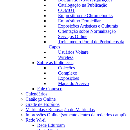
Catalogação na Publicação
COMUT
Empréstimo de Chromebooks
Empréstimo Domiciliar
Exposições Artísticas e Culturais
Orientação sobre Normalização
Serviços Online
Treinamento Portal de Periódicos da
Capes
Usuários Voltare
Wireless
Sobre as bibliotecas
Coleções
Complexo
Exposições
Mapa do Acervo
Fale Conosco
Calendários
Catálogo Online
Grade de Horários
Matriculas / Renovação de Matriculas
Impressões Online (somente dentro da rede dos campi)
Rede Wi-fi
Rede Eduroam