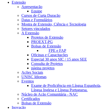
Extensão
Apresentação
Equipe
Cursos de Curta Duração
Datas e Formulários
Mostra de Extensão, Ciência e Tecnologia
Setores vinculados
A Extensão
Projetos de Extensão
PROEXT-PG
Bolsas de Extensão
FPE e FAP
Oficinas e Capacitações
Especial 30 anos SIC / 15 anos SEE
Consulta de Projetos
página projetos
Ações Sociais
UNISC Idiomas
Eventos
Exame de Proficiência em Língua Espanhola,
Língua Inglesa e Língua Portuguesa.
Núcleo de Ação Comunitária - NAC
Certificados
Bolsas de Extensão
Inovação