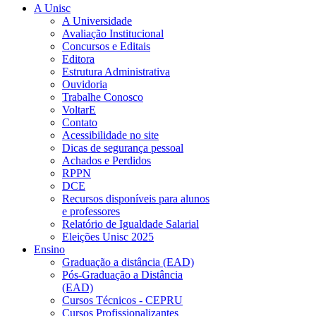
A Unisc
A Universidade
Avaliação Institucional
Concursos e Editais
Editora
Estrutura Administrativa
Ouvidoria
Trabalhe Conosco
VoltarE
Contato
Acessibilidade no site
Dicas de segurança pessoal
Achados e Perdidos
RPPN
DCE
Recursos disponíveis para alunos
e professores
Relatório de Igualdade Salarial
Eleições Unisc 2025
Ensino
Graduação a distância (EAD)
Pós-Graduação a Distância
(EAD)
Cursos Técnicos - CEPRU
Cursos Profissionalizantes