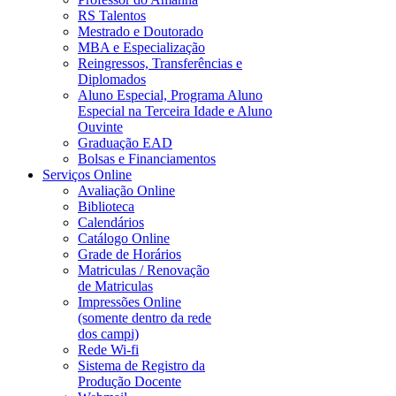
RS Talentos
Mestrado e Doutorado
MBA e Especialização
Reingressos, Transferências e
Diplomados
Aluno Especial, Programa Aluno
Especial na Terceira Idade e Aluno
Ouvinte
Graduação EAD
Bolsas e Financiamentos
Serviços Online
Avaliação Online
Biblioteca
Calendários
Catálogo Online
Grade de Horários
Matriculas / Renovação
de Matriculas
Impressões Online
(somente dentro da rede
dos campi)
Rede Wi-fi
Sistema de Registro da
Produção Docente