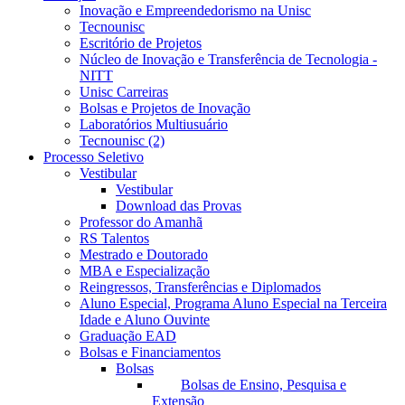
Inovação e Empreendedorismo na Unisc
Tecnounisc
Escritório de Projetos
Núcleo de Inovação e Transferência de Tecnologia -
NITT
Unisc Carreiras
Bolsas e Projetos de Inovação
Laboratórios Multiusuário
Tecnounisc (2)
Processo Seletivo
Vestibular
Vestibular
Download das Provas
Professor do Amanhã
RS Talentos
Mestrado e Doutorado
MBA e Especialização
Reingressos, Transferências e Diplomados
Aluno Especial, Programa Aluno Especial na Terceira
Idade e Aluno Ouvinte
Graduação EAD
Bolsas e Financiamentos
Bolsas
Bolsas de Ensino, Pesquisa e
Extensão