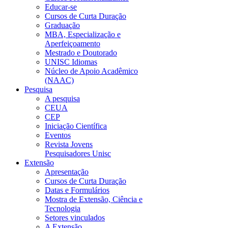
Educar-se
Cursos de Curta Duração
Graduação
MBA, Especialização e
Aperfeiçoamento
Mestrado e Doutorado
UNISC Idiomas
Núcleo de Apoio Acadêmico
(NAAC)
Pesquisa
A pesquisa
CEUA
CEP
Iniciação Científica
Eventos
Revista Jovens
Pesquisadores Unisc
Extensão
Apresentação
Cursos de Curta Duração
Datas e Formulários
Mostra de Extensão, Ciência e
Tecnologia
Setores vinculados
A Extensão