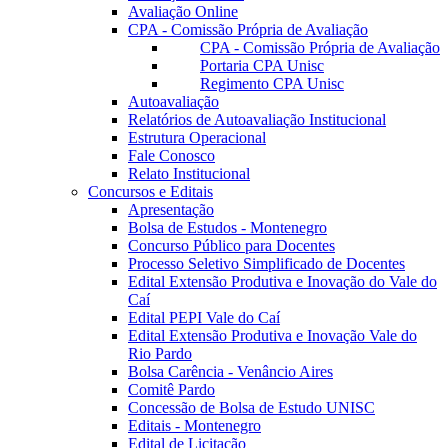
Avaliação Online
CPA - Comissão Própria de Avaliação
CPA - Comissão Própria de Avaliação
Portaria CPA Unisc
Regimento CPA Unisc
Autoavaliação
Relatórios de Autoavaliação Institucional
Estrutura Operacional
Fale Conosco
Relato Institucional
Concursos e Editais
Apresentação
Bolsa de Estudos - Montenegro
Concurso Público para Docentes
Processo Seletivo Simplificado de Docentes
Edital Extensão Produtiva e Inovação do Vale do
Caí
Edital PEPI Vale do Caí
Edital Extensão Produtiva e Inovação Vale do
Rio Pardo
Bolsa Carência - Venâncio Aires
Comitê Pardo
Concessão de Bolsa de Estudo UNISC
Editais - Montenegro
Edital de Licitação