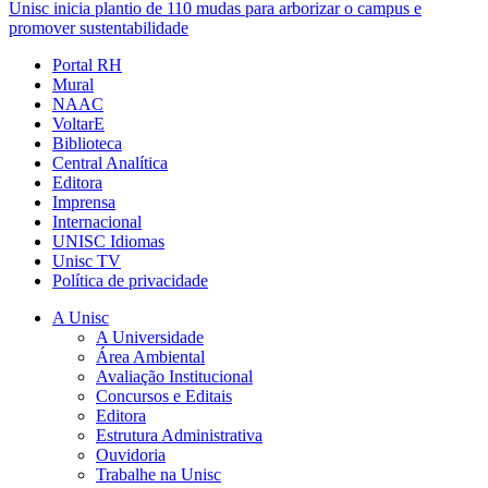
Unisc inicia plantio de 110 mudas para arborizar o campus e
promover sustentabilidade
Portal RH
Mural
NAAC
VoltarE
Biblioteca
Central Analítica
Editora
Imprensa
Internacional
UNISC Idiomas
Unisc TV
Política de privacidade
A Unisc
A Universidade
Área Ambiental
Avaliação Institucional
Concursos e Editais
Editora
Estrutura Administrativa
Ouvidoria
Trabalhe na Unisc