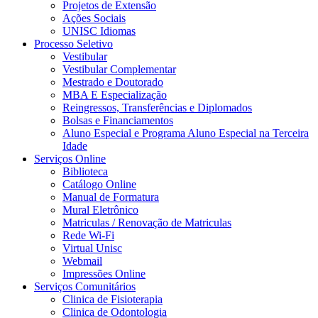
Projetos de Extensão
Ações Sociais
UNISC Idiomas
Processo Seletivo
Vestibular
Vestibular Complementar
Mestrado e Doutorado
MBA E Especialização
Reingressos, Transferências e Diplomados
Bolsas e Financiamentos
Aluno Especial e Programa Aluno Especial na Terceira
Idade
Serviços Online
Biblioteca
Catálogo Online
Manual de Formatura
Mural Eletrônico
Matriculas / Renovação de Matriculas
Rede Wi-Fi
Virtual Unisc
Webmail
Impressões Online
Serviços Comunitários
Clinica de Fisioterapia
Clinica de Odontologia