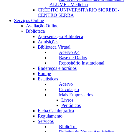
ALUME - Medicina
CRÉDITO UNIVERSITÁRIO SICREDI -
CENTRO SERRA
Serviços Online
Avaliação Online
Biblioteca
Apresentação Biblioteca
Aquisições
Biblioteca Virtual
Acervo A4
Base de Dados
Repositório Institucional
Endereços e horários
Equipe
Estatísticas
Acervo
Circulação
Mais Emprestados
Livros
Periódicos
Ficha Catalográfica
Regulamento
Serviços
BiblioTur
Boletim de Novas Aquisições