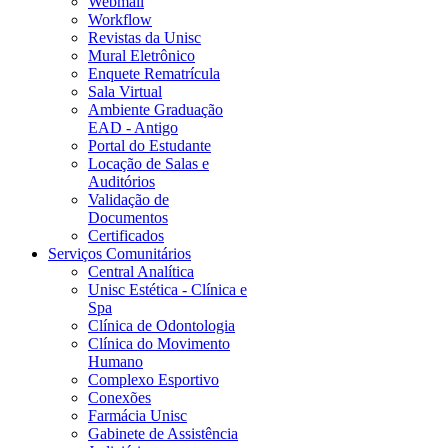
Webmail
Workflow
Revistas da Unisc
Mural Eletrônico
Enquete Rematrícula
Sala Virtual
Ambiente Graduação
EAD - Antigo
Portal do Estudante
Locação de Salas e
Auditórios
Validação de
Documentos
Certificados
Serviços Comunitários
Central Analítica
Unisc Estética - Clínica e
Spa
Clínica de Odontologia
Clínica do Movimento
Humano
Complexo Esportivo
Conexões
Farmácia Unisc
Gabinete de Assistência