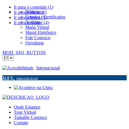
Ir para o conteúdo (1)
Biblioteca
Ir para o menu (2)
Eventos / Certificados
Ir para a busca (3)
Notícias
Ir para o rodapé (4)
Mapa Virtual
Mural Eletrônico
Fale Conosco
Ouvidoria
MOD_SSO_BUTTON
Acessibilidade
Internacional
11.6°C
Santa Cruz do Sul
Onde Estamos
Tour Virtual
Trabalhe Conosco
Contato