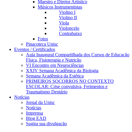
Maestro e Diretor Artístico
Músicos Instrumentistas
Violino I
Violino II
Viola
Violoncelo
Contrabaixo
Fotos
Pinacoteca Unisc
Eventos / Certificados
Aula Inaugural Compartilhada dos Cursos de Educação
Física, Fisioterapia e Nutrição
VI Encontro em Neurociências
XXIV Semana Acadêmica da Biologia
Semana Acadêmica da Estética
PRIMEIROS SOCORROS NO CONTEXTO
ESCOLAR: Crise convulsiva, Ferimentos e
Traumatismo Dentário
Notícias
Jornal da Unisc
Notícias
Imprensa
Blog EAD
Sugira sua divulgação