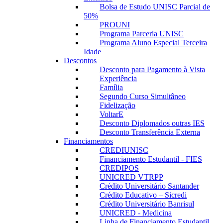
Bolsa de Estudo UNISC Parcial de
50%
PROUNI
Programa Parceria UNISC
Programa Aluno Especial Terceira
Idade
Descontos
Desconto para Pagamento à Vista
Experiência
Família
Segundo Curso Simultâneo
Fidelização
VoltarE
Desconto Diplomados outras IES
Desconto Transferência Externa
Financiamentos
CREDIUNISC
Financiamento Estudantil - FIES
CREDIPOS
UNICRED VTRPP
Crédito Universitário Santander
Crédito Educativo – Sicredi
Crédito Universitário Banrisul
UNICRED - Medicina
Linha de Financiamento Estudantil