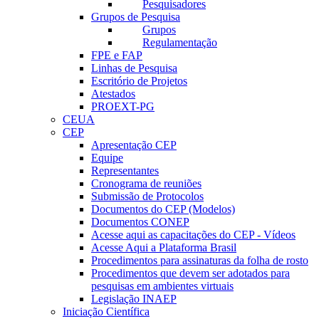
Pesquisadores
Grupos de Pesquisa
Grupos
Regulamentação
FPE e FAP
Linhas de Pesquisa
Escritório de Projetos
Atestados
PROEXT-PG
CEUA
CEP
Apresentação CEP
Equipe
Representantes
Cronograma de reuniões
Submissão de Protocolos
Documentos do CEP (Modelos)
Documentos CONEP
Acesse aqui as capacitações do CEP - Vídeos
Acesse Aqui a Plataforma Brasil
Procedimentos para assinaturas da folha de rosto
Procedimentos que devem ser adotados para
pesquisas em ambientes virtuais
Legislação INAEP
Iniciação Científica