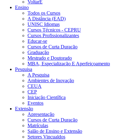
VoltarE
Ensino
Todos os Cursos
A Distância (EAD)
UNISC Idiomas
Cursos Técnicos - CEPRU
Cursos Profissionalizantes
Educar-se
Cursos de Curta Duração
Graduação
Mestrado e Doutorado
MBA, Especialização E Aperfeiçoamento
Pesquisa
A Pesquisa
Ambientes de Inovação
CEUA
CEP
Iniciação Científica
Eventos
Extensão
Apresentação
Cursos de Curta Duração
Matrículas
Salão de Ensino e Extensão
Setores Vincualdos