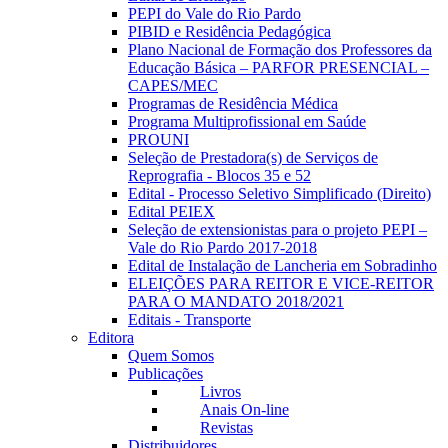
PEPI do Vale do Rio Pardo
PIBID e Residência Pedagógica
Plano Nacional de Formação dos Professores da
Educação Básica – PARFOR PRESENCIAL –
CAPES/MEC
Programas de Residência Médica
Programa Multiprofissional em Saúde
PROUNI
Seleção de Prestadora(s) de Serviços de
Reprografia - Blocos 35 e 52
Edital - Processo Seletivo Simplificado (Direito)
Edital PEIEX
Seleção de extensionistas para o projeto PEPI –
Vale do Rio Pardo 2017-2018
Edital de Instalação de Lancheria em Sobradinho
ELEIÇÕES PARA REITOR E VICE-REITOR
PARA O MANDATO 2018/2021
Editais - Transporte
Editora
Quem Somos
Publicações
Livros
Anais On-line
Revistas
Distribuidores