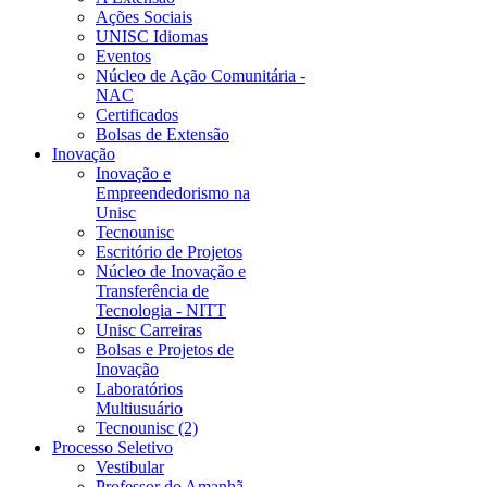
Ações Sociais
UNISC Idiomas
Eventos
Núcleo de Ação Comunitária -
NAC
Certificados
Bolsas de Extensão
Inovação
Inovação e
Empreendedorismo na
Unisc
Tecnounisc
Escritório de Projetos
Núcleo de Inovação e
Transferência de
Tecnologia - NITT
Unisc Carreiras
Bolsas e Projetos de
Inovação
Laboratórios
Multiusuário
Tecnounisc (2)
Processo Seletivo
Vestibular
Professor do Amanhã