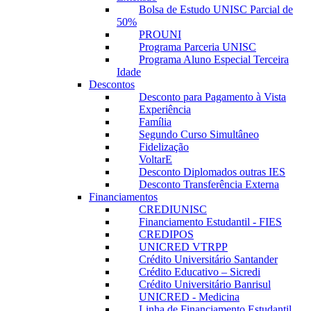
Bolsa de Estudo UNISC Parcial de
50%
PROUNI
Programa Parceria UNISC
Programa Aluno Especial Terceira
Idade
Descontos
Desconto para Pagamento à Vista
Experiência
Família
Segundo Curso Simultâneo
Fidelização
VoltarE
Desconto Diplomados outras IES
Desconto Transferência Externa
Financiamentos
CREDIUNISC
Financiamento Estudantil - FIES
CREDIPOS
UNICRED VTRPP
Crédito Universitário Santander
Crédito Educativo – Sicredi
Crédito Universitário Banrisul
UNICRED - Medicina
Linha de Financiamento Estudantil