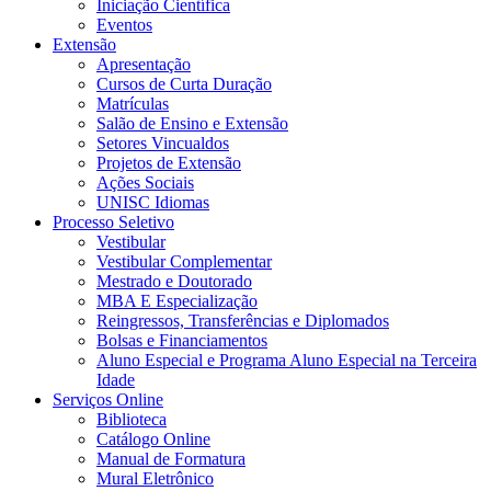
Iniciação Científica
Eventos
Extensão
Apresentação
Cursos de Curta Duração
Matrículas
Salão de Ensino e Extensão
Setores Vincualdos
Projetos de Extensão
Ações Sociais
UNISC Idiomas
Processo Seletivo
Vestibular
Vestibular Complementar
Mestrado e Doutorado
MBA E Especialização
Reingressos, Transferências e Diplomados
Bolsas e Financiamentos
Aluno Especial e Programa Aluno Especial na Terceira
Idade
Serviços Online
Biblioteca
Catálogo Online
Manual de Formatura
Mural Eletrônico