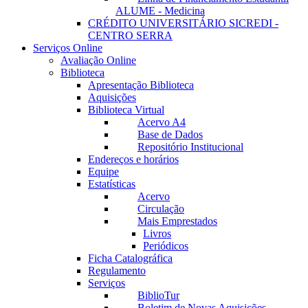
ALUME - Medicina
CRÉDITO UNIVERSITÁRIO SICREDI -
CENTRO SERRA
Serviços Online
Avaliação Online
Biblioteca
Apresentação Biblioteca
Aquisições
Biblioteca Virtual
Acervo A4
Base de Dados
Repositório Institucional
Endereços e horários
Equipe
Estatísticas
Acervo
Circulação
Mais Emprestados
Livros
Periódicos
Ficha Catalográfica
Regulamento
Serviços
BiblioTur
Boletim de Novas Aquisições