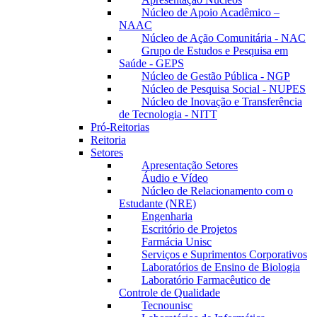
Núcleo de Apoio Acadêmico –
NAAC
Núcleo de Ação Comunitária - NAC
Grupo de Estudos e Pesquisa em
Saúde - GEPS
Núcleo de Gestão Pública - NGP
Núcleo de Pesquisa Social - NUPES
Núcleo de Inovação e Transferência
de Tecnologia - NITT
Pró-Reitorias
Reitoria
Setores
Apresentação Setores
Áudio e Vídeo
Núcleo de Relacionamento com o
Estudante (NRE)
Engenharia
Escritório de Projetos
Farmácia Unisc
Serviços e Suprimentos Corporativos
Laboratórios de Ensino de Biologia
Laboratório Farmacêutico de
Controle de Qualidade
Tecnounisc