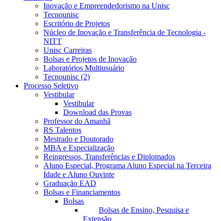
Inovação e Empreendedorismo na Unisc
Tecnounisc
Escritório de Projetos
Núcleo de Inovação e Transferência de Tecnologia -
NITT
Unisc Carreiras
Bolsas e Projetos de Inovação
Laboratórios Multiusuário
Tecnounisc (2)
Processo Seletivo
Vestibular
Vestibular
Download das Provas
Professor do Amanhã
RS Talentos
Mestrado e Doutorado
MBA e Especialização
Reingressos, Transferências e Diplomados
Aluno Especial, Programa Aluno Especial na Terceira
Idade e Aluno Ouvinte
Graduação EAD
Bolsas e Financiamentos
Bolsas
Bolsas de Ensino, Pesquisa e
Extensão