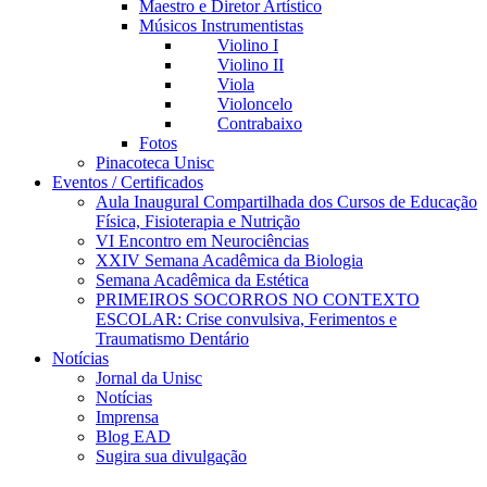
Maestro e Diretor Artístico
Músicos Instrumentistas
Violino I
Violino II
Viola
Violoncelo
Contrabaixo
Fotos
Pinacoteca Unisc
Eventos / Certificados
Aula Inaugural Compartilhada dos Cursos de Educação
Física, Fisioterapia e Nutrição
VI Encontro em Neurociências
XXIV Semana Acadêmica da Biologia
Semana Acadêmica da Estética
PRIMEIROS SOCORROS NO CONTEXTO
ESCOLAR: Crise convulsiva, Ferimentos e
Traumatismo Dentário
Notícias
Jornal da Unisc
Notícias
Imprensa
Blog EAD
Sugira sua divulgação