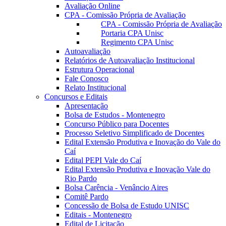
Avaliação Online
CPA - Comissão Própria de Avaliação
CPA - Comissão Própria de Avaliação
Portaria CPA Unisc
Regimento CPA Unisc
Autoavaliação
Relatórios de Autoavaliação Institucional
Estrutura Operacional
Fale Conosco
Relato Institucional
Concursos e Editais
Apresentação
Bolsa de Estudos - Montenegro
Concurso Público para Docentes
Processo Seletivo Simplificado de Docentes
Edital Extensão Produtiva e Inovação do Vale do
Caí
Edital PEPI Vale do Caí
Edital Extensão Produtiva e Inovação Vale do
Rio Pardo
Bolsa Carência - Venâncio Aires
Comitê Pardo
Concessão de Bolsa de Estudo UNISC
Editais - Montenegro
Edital de Licitação