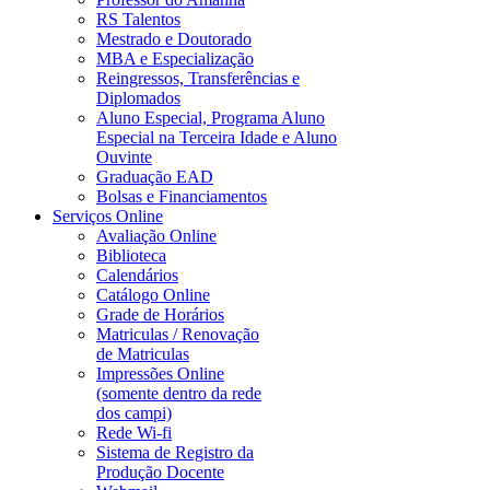
RS Talentos
Mestrado e Doutorado
MBA e Especialização
Reingressos, Transferências e
Diplomados
Aluno Especial, Programa Aluno
Especial na Terceira Idade e Aluno
Ouvinte
Graduação EAD
Bolsas e Financiamentos
Serviços Online
Avaliação Online
Biblioteca
Calendários
Catálogo Online
Grade de Horários
Matriculas / Renovação
de Matriculas
Impressões Online
(somente dentro da rede
dos campi)
Rede Wi-fi
Sistema de Registro da
Produção Docente