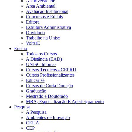
A Universidade
Área Ambiental
Avaliação Institucional
Concursos e Editais
Editora
Estrutura Administrativa
Ouvidoria
Trabalhe na Unisc
VoltarE
Ensino
Todos os Cursos
A Distância (EAD)
UNISC Idiomas
Cursos Técnicos - CEPRU
Cursos Profissionalizantes
Educar-se
Cursos de Curta Duração
Graduação
Mestrado e Doutorado
MBA, Especialização E Aperfeiçoamento
Pesquisa
A Pesquisa
Ambientes de Inovação
CEUA
CEP