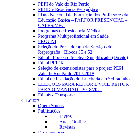
PEPI do Vale do Rio Pardo
PIBID e Residência Pedagógica
Plano Nacional de Formação dos Professores da
Educação Básica – PARFOR PRESENCIAL –
CAPES/MEC
Programas de Residência Médica
Programa Multiprofissional em Saúde
PROUNI
Seleção de Prestadora(s) de Serviços de
Reprografia - Blocos 35 e 52
Edital - Processo Seletivo Simplificado (Direito)
Edital PEIEX
Seleção de extensionistas para o projeto PEPI –
Vale do Rio Pardo 2017-2018
Edital de Instalação de Lancheria em Sobradinho
ELEIÇÕES PARA REITOR E VICE-REITOR
PARA O MANDATO 2018/2021
Editais - Transporte
Editora
Quem Somos
Publicações
Livros
Anais On-line
Revistas
Distribuidores