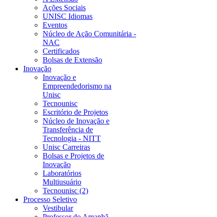
Ações Sociais
UNISC Idiomas
Eventos
Núcleo de Ação Comunitária -
NAC
Certificados
Bolsas de Extensão
Inovação
Inovação e
Empreendedorismo na
Unisc
Tecnounisc
Escritório de Projetos
Núcleo de Inovação e
Transferência de
Tecnologia - NITT
Unisc Carreiras
Bolsas e Projetos de
Inovação
Laboratórios
Multiusuário
Tecnounisc (2)
Processo Seletivo
Vestibular
Professor do Amanhã