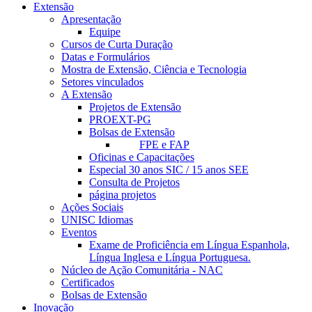
Extensão
Apresentação
Equipe
Cursos de Curta Duração
Datas e Formulários
Mostra de Extensão, Ciência e Tecnologia
Setores vinculados
A Extensão
Projetos de Extensão
PROEXT-PG
Bolsas de Extensão
FPE e FAP
Oficinas e Capacitações
Especial 30 anos SIC / 15 anos SEE
Consulta de Projetos
página projetos
Ações Sociais
UNISC Idiomas
Eventos
Exame de Proficiência em Língua Espanhola,
Língua Inglesa e Língua Portuguesa.
Núcleo de Ação Comunitária - NAC
Certificados
Bolsas de Extensão
Inovação