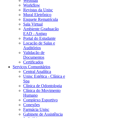
Webmail
Workflow
Revistas da Unisc
Mural Eletrônico
Enquete Rematrícula
Sala Virtual
Ambiente Graduação
EAD - Antigo
Portal do Estudante
Locação de Salas e
Auditórios
Validação de
Documentos
Certificados
Serviços Comunitários
Central Analítica
Unisc Estética - Clínica e
Spa
Clínica de Odontologia
Clínica do Movimento
Humano
Complexo Esportivo
Conexões
Farmácia Unisc
Gabinete de Assistência