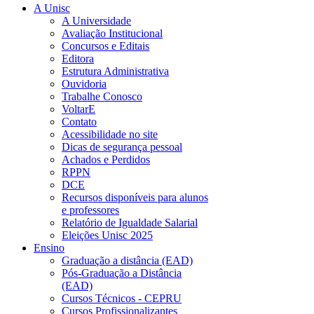
A Unisc
A Universidade
Avaliação Institucional
Concursos e Editais
Editora
Estrutura Administrativa
Ouvidoria
Trabalhe Conosco
VoltarE
Contato
Acessibilidade no site
Dicas de segurança pessoal
Achados e Perdidos
RPPN
DCE
Recursos disponíveis para alunos
e professores
Relatório de Igualdade Salarial
Eleições Unisc 2025
Ensino
Graduação a distância (EAD)
Pós-Graduação a Distância
(EAD)
Cursos Técnicos - CEPRU
Cursos Profissionalizantes