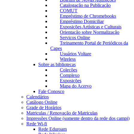
Catalogação na Publicação
COMUT
Empréstimo de Chromebooks
Empréstimo Domiciliar
Exposições Artísticas e Culturais
Orientação sobre Normalização
Serviços Online
Treinamento Portal de Periódicos da
Capes
Usuários Voltare
Wireless
Sobre as bibliotecas
Coleções
Complexo
Exposições
Mapa do Acervo
Fale Conosco
Calendários
Catálogo Online
Grade de Horários
Matriculas / Renovação de Matriculas
Impressões Online (somente dentro da rede dos campi)
Rede Wi-fi
Rede Eduroam