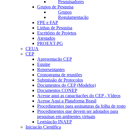
Pesquisadores
Grupos de Pesquisa
Grupos
Regulamentação
FPE e FAP
Linhas de Pesquisa
Escritório de Projetos
Atestados
PROEXT-PG
CEUA
CEP
Apresentação CEP
Equipe
Representantes
Cronograma de reuniões
Submissão de Protocolos
Documentos do CEP (Modelos)
Documentos CONEP
Acesse aqui as capacitações do CEP - Vídeos
Acesse Aqui a Plataforma Brasil
Procedimentos para assinaturas da folha de rosto
Procedimentos que devem ser adotados para
pesquisas em ambientes virtuais
Legislação INAEP
Iniciação Científica