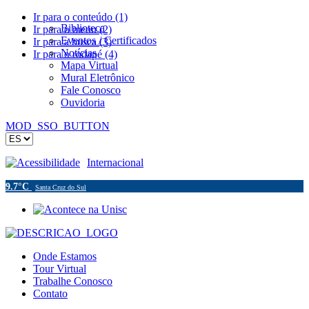
Ir para o conteúdo (1)
Biblioteca
Ir para o menu (2)
Eventos / Certificados
Ir para a busca (3)
Notícias
Ir para o rodapé (4)
Mapa Virtual
Mural Eletrônico
Fale Conosco
Ouvidoria
MOD_SSO_BUTTON
Acessibilidade
Internacional
9.7°C
Santa Cruz do Sul
Onde Estamos
Tour Virtual
Trabalhe Conosco
Contato