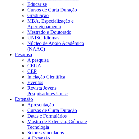
Educar-se
Cursos de Curta Duração
Graduação
MBA, Especialização e
Aperfeiçoamento
Mestrado e Doutorado
UNISC Idiomas
Núcleo de Apoio Acadêmico
(NAAC)
Pesquisa
A pesquisa
CEUA
CEP
Iniciação Científica
Eventos
Revista Jovens
Pesquisadores Unisc
Extensão
Apresentação
Cursos de Curta Duração
Datas e Formulários
Mostra de Extensão, Ciência e
Tecnologia
Setores vinculados
A Extensão