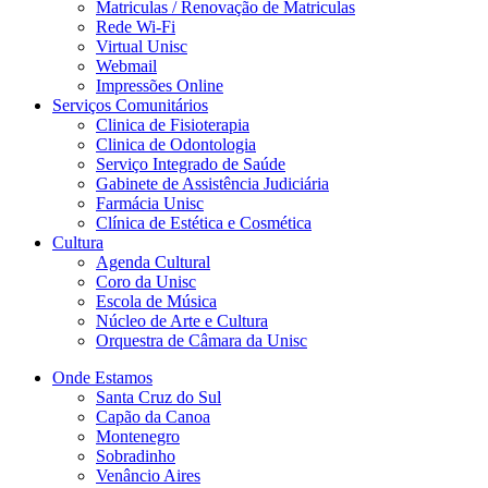
Matriculas / Renovação de Matriculas
Rede Wi-Fi
Virtual Unisc
Webmail
Impressões Online
Serviços Comunitários
Clinica de Fisioterapia
Clinica de Odontologia
Serviço Integrado de Saúde
Gabinete de Assistência Judiciária
Farmácia Unisc
Clínica de Estética e Cosmética
Cultura
Agenda Cultural
Coro da Unisc
Escola de Música
Núcleo de Arte e Cultura
Orquestra de Câmara da Unisc
Onde Estamos
Santa Cruz do Sul
Capão da Canoa
Montenegro
Sobradinho
Venâncio Aires