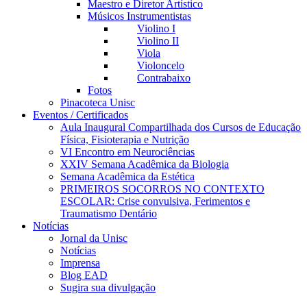
Maestro e Diretor Artístico
Músicos Instrumentistas
Violino I
Violino II
Viola
Violoncelo
Contrabaixo
Fotos
Pinacoteca Unisc
Eventos / Certificados
Aula Inaugural Compartilhada dos Cursos de Educação
Física, Fisioterapia e Nutrição
VI Encontro em Neurociências
XXIV Semana Acadêmica da Biologia
Semana Acadêmica da Estética
PRIMEIROS SOCORROS NO CONTEXTO
ESCOLAR: Crise convulsiva, Ferimentos e
Traumatismo Dentário
Notícias
Jornal da Unisc
Notícias
Imprensa
Blog EAD
Sugira sua divulgação