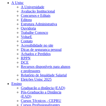
A Unisc
A Universidade
Avaliação Institucional
Concursos e Editais
Editora
Estrutura Administrativa
Ouvidoria
Trabalhe Conosco
VoltarE
Contato
Acessibilidade no site
Dicas de segurança pessoal
Achados e Perdidos
RPPN
DCE
Recursos disponíveis para alunos
e professores
Relatório de Igualdade Salarial
Eleições Unisc 2025
Ensino
Graduação a distância (EAD)
Pós-Graduação a Distância
(EAD)
Cursos Técnicos - CEPRU
Cursos Profissionalizantes