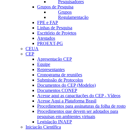
Pesquisadores
Grupos de Pesquisa
Grupos
Regulamentação
FPE e FAP
Linhas de Pesquisa
Escritório de Projetos
Atestados
PROEXT-PG
CEUA
CEP
Apresentação CEP
Equipe
Representantes
Cronograma de reuniões
Submissão de Protocolos
Documentos do CEP (Modelos)
Documentos CONEP
Acesse aqui as capacitações do CEP - Vídeos
Acesse Aqui a Plataforma Brasil
Procedimentos para assinaturas da folha de rosto
Procedimentos que devem ser adotados para
pesquisas em ambientes virtuais
Legislação INAEP
Iniciação Científica