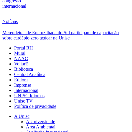
congresso
internacional
Notícias
Merendeiras de Encruzilhada do Sul participam de capacitação
sobre cardápio zero açúcar na Unisc
Portal RH
Mural
NAAC
VoltarE
Biblioteca
Central Analítica
Editora
Imprensa
Internacional
UNISC Idiomas
Unisc TV
Política de privacidade
A Unisc
A Universidade
Área Ambiental