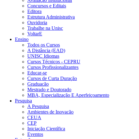
Avaliação Institucional
Concursos e Editais
Editora
Estrutura Administrativa
Ouvidoria
Trabalhe na Unisc
VoltarE
Ensino
Todos os Cursos
A Distância (EAD)
UNISC Idiomas
Cursos Técnicos - CEPRU
Cursos Profissionalizantes
Educar-se
Cursos de Curta Duração
Graduação
Mestrado e Doutorado
MBA, Especialização E Aperfeiçoamento
Pesquisa
A Pesquisa
Ambientes de Inovação
CEUA
CEP
Iniciação Científica
Eventos