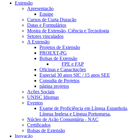
Extensão
Apresentação
Equipe
Cursos de Curta Duração
Datas e Formulários
Mostra de Extensão, Ciência e Tecnologia
Setores vinculados
A Extensão
Projetos de Extensão
PROEXT-PG
Bolsas de Extensão
FPE e FAP
Oficinas e Capacitações
Especial 30 anos SIC / 15 anos SEE
Consulta de Projetos
página projetos
Ações Sociais
UNISC Idiomas
Eventos
Exame de Proficiência em Língua Espanhola,
Língua Inglesa e Língua Portuguesa.
Núcleo de Ação Comunitária - NAC
Certificados
Bolsas de Extensão
Inovação