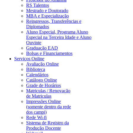
RS Talentos
Mestrado e Doutorado
MBA e Especialização
Reingressos, Transferências e
Diplomados
Aluno Especial, Programa Aluno
Especial na Terceira Idade e Aluno
Ouvinte
Graduação EAD
Bolsas e Financiamentos
Serviços Online
Avaliação Online
Biblioteca
Calendários
Catálogo Online
Grade de Horários
Matriculas / Renovação
de Matriculas
Impressões Online
(somente dentro da rede
dos campi)
Rede Wi-fi
Sistema de Registro da
Produção Docente