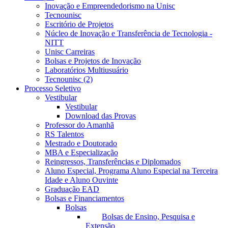
Inovação e Empreendedorismo na Unisc
Tecnounisc
Escritório de Projetos
Núcleo de Inovação e Transferência de Tecnologia -
NITT
Unisc Carreiras
Bolsas e Projetos de Inovação
Laboratórios Multiusuário
Tecnounisc (2)
Processo Seletivo
Vestibular
Vestibular
Download das Provas
Professor do Amanhã
RS Talentos
Mestrado e Doutorado
MBA e Especialização
Reingressos, Transferências e Diplomados
Aluno Especial, Programa Aluno Especial na Terceira
Idade e Aluno Ouvinte
Graduação EAD
Bolsas e Financiamentos
Bolsas
Bolsas de Ensino, Pesquisa e
Extensão