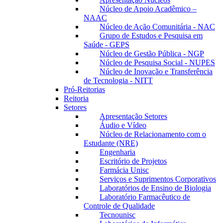
Núcleo de Apoio Acadêmico –
NAAC
Núcleo de Ação Comunitária - NAC
Grupo de Estudos e Pesquisa em
Saúde - GEPS
Núcleo de Gestão Pública - NGP
Núcleo de Pesquisa Social - NUPES
Núcleo de Inovação e Transferência
de Tecnologia - NITT
Pró-Reitorias
Reitoria
Setores
Apresentação Setores
Áudio e Vídeo
Núcleo de Relacionamento com o
Estudante (NRE)
Engenharia
Escritório de Projetos
Farmácia Unisc
Serviços e Suprimentos Corporativos
Laboratórios de Ensino de Biologia
Laboratório Farmacêutico de
Controle de Qualidade
Tecnounisc