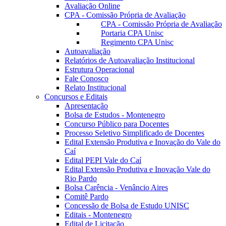
Avaliação Online
CPA - Comissão Própria de Avaliação
CPA - Comissão Própria de Avaliação
Portaria CPA Unisc
Regimento CPA Unisc
Autoavaliação
Relatórios de Autoavaliação Institucional
Estrutura Operacional
Fale Conosco
Relato Institucional
Concursos e Editais
Apresentação
Bolsa de Estudos - Montenegro
Concurso Público para Docentes
Processo Seletivo Simplificado de Docentes
Edital Extensão Produtiva e Inovação do Vale do
Caí
Edital PEPI Vale do Caí
Edital Extensão Produtiva e Inovação Vale do
Rio Pardo
Bolsa Carência - Venâncio Aires
Comitê Pardo
Concessão de Bolsa de Estudo UNISC
Editais - Montenegro
Edital de Licitação