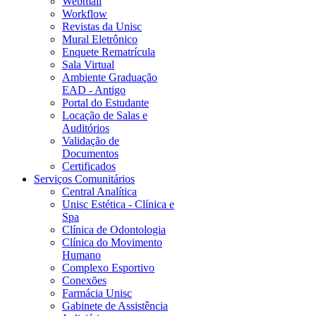
Webmail
Workflow
Revistas da Unisc
Mural Eletrônico
Enquete Rematrícula
Sala Virtual
Ambiente Graduação
EAD - Antigo
Portal do Estudante
Locação de Salas e
Auditórios
Validação de
Documentos
Certificados
Serviços Comunitários
Central Analítica
Unisc Estética - Clínica e
Spa
Clínica de Odontologia
Clínica do Movimento
Humano
Complexo Esportivo
Conexões
Farmácia Unisc
Gabinete de Assistência