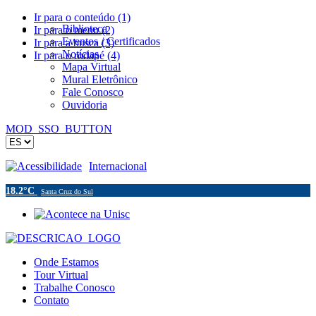
Ir para o conteúdo (1)
Biblioteca
Ir para o menu (2)
Eventos / Certificados
Ir para a busca (3)
Notícias
Ir para o rodapé (4)
Mapa Virtual
Mural Eletrônico
Fale Conosco
Ouvidoria
MOD_SSO_BUTTON
Acessibilidade
Internacional
18.2°C
Santa Cruz do Sul
Onde Estamos
Tour Virtual
Trabalhe Conosco
Contato