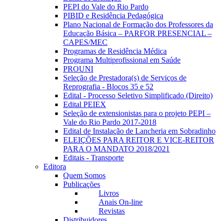
PEPI do Vale do Rio Pardo
PIBID e Residência Pedagógica
Plano Nacional de Formação dos Professores da
Educação Básica – PARFOR PRESENCIAL –
CAPES/MEC
Programas de Residência Médica
Programa Multiprofissional em Saúde
PROUNI
Seleção de Prestadora(s) de Serviços de
Reprografia - Blocos 35 e 52
Edital - Processo Seletivo Simplificado (Direito)
Edital PEIEX
Seleção de extensionistas para o projeto PEPI –
Vale do Rio Pardo 2017-2018
Edital de Instalação de Lancheria em Sobradinho
ELEIÇÕES PARA REITOR E VICE-REITOR
PARA O MANDATO 2018/2021
Editais - Transporte
Editora
Quem Somos
Publicações
Livros
Anais On-line
Revistas
Distribuidores