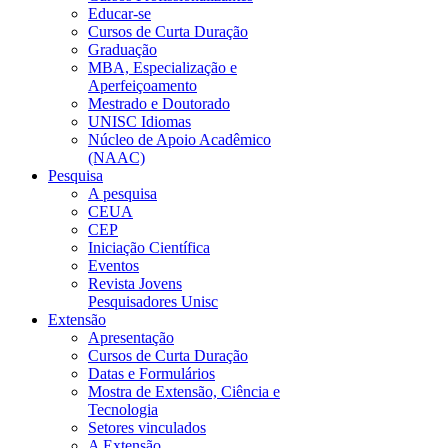
Educar-se
Cursos de Curta Duração
Graduação
MBA, Especialização e
Aperfeiçoamento
Mestrado e Doutorado
UNISC Idiomas
Núcleo de Apoio Acadêmico
(NAAC)
Pesquisa
A pesquisa
CEUA
CEP
Iniciação Científica
Eventos
Revista Jovens
Pesquisadores Unisc
Extensão
Apresentação
Cursos de Curta Duração
Datas e Formulários
Mostra de Extensão, Ciência e
Tecnologia
Setores vinculados
A Extensão