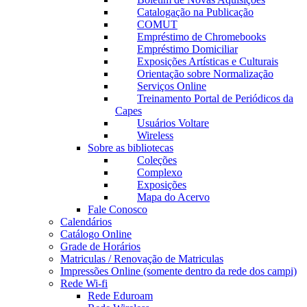
Catalogação na Publicação
COMUT
Empréstimo de Chromebooks
Empréstimo Domiciliar
Exposições Artísticas e Culturais
Orientação sobre Normalização
Serviços Online
Treinamento Portal de Periódicos da
Capes
Usuários Voltare
Wireless
Sobre as bibliotecas
Coleções
Complexo
Exposições
Mapa do Acervo
Fale Conosco
Calendários
Catálogo Online
Grade de Horários
Matriculas / Renovação de Matriculas
Impressões Online (somente dentro da rede dos campi)
Rede Wi-fi
Rede Eduroam