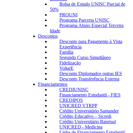
Bolsa de Estudo UNISC Parcial de
50%
PROUNI
Programa Parceria UNISC
Programa Aluno Especial Terceira
Idade
Descontos
Desconto para Pagamento à Vista
Experiência
Família
Segundo Curso Simultâneo
Fidelização
VoltarE
Desconto Diplomados outras IES
Desconto Transferência Externa
Financiamentos
CREDIUNISC
Financiamento Estudantil - FIES
CREDIPOS
UNICRED VTRPP
Crédito Universitário Santander
Crédito Educativo – Sicredi
Crédito Universitário Banrisul
UNICRED - Medicina
Linha de Financiamento Estudantil