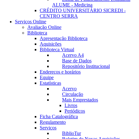
ALUME - Medicina
CRÉDITO UNIVERSITÁRIO SICREDI -
CENTRO SERRA
Serviços Online
Avaliação Online
Biblioteca
Apresentação Biblioteca
Aquisições
Biblioteca Virtual
Acervo A4
Base de Dados
Repositório Institucional
Endereços e horários
Equipe
Estatísticas
Acervo
Circulação
Mais Emprestados
Livros
Periódicos
Ficha Catalográfica
Regulamento
Serviços
BiblioTur
Boletim de Novas Aquisições