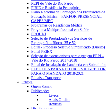
PEPI do Vale do Rio Pardo
PIBID e Residência Pedagógica
Plano Nacional de Formação dos Professores da
Educação Básica – PARFOR PRESENCIAL –
CAPES/MEC
Programas de Residência Médica
Programa Multiprofissional em Saúde
PROUNI
Seleção de Prestadora(s) de Serviços de
Reprografia - Blocos 35 e 52
Edital - Processo Seletivo Simplificado (Direito)
Edital PEIEX
Seleção de extensionistas para o projeto PEPI –
Vale do Rio Pardo 2017-2018
Edital de Instalação de Lancheria em Sobradinho
ELEIÇÕES PARA REITOR E VICE-REITOR
PARA O MANDATO 2018/2021
Editais - Transporte
Editora
Quem Somos
Publicações
Livros
Anais On-line
Revistas
Distribuidores