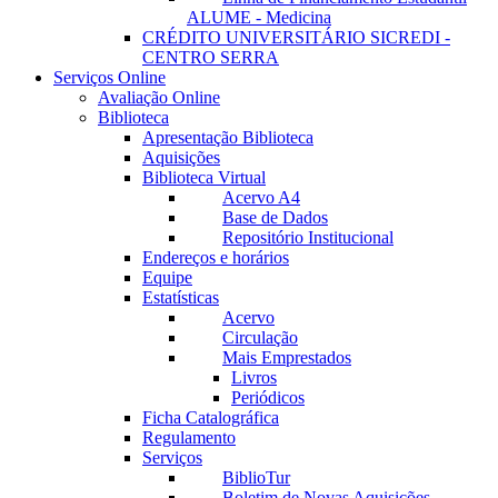
ALUME - Medicina
CRÉDITO UNIVERSITÁRIO SICREDI -
CENTRO SERRA
Serviços Online
Avaliação Online
Biblioteca
Apresentação Biblioteca
Aquisições
Biblioteca Virtual
Acervo A4
Base de Dados
Repositório Institucional
Endereços e horários
Equipe
Estatísticas
Acervo
Circulação
Mais Emprestados
Livros
Periódicos
Ficha Catalográfica
Regulamento
Serviços
BiblioTur
Boletim de Novas Aquisições