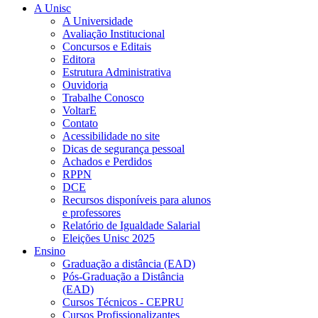
A Unisc
A Universidade
Avaliação Institucional
Concursos e Editais
Editora
Estrutura Administrativa
Ouvidoria
Trabalhe Conosco
VoltarE
Contato
Acessibilidade no site
Dicas de segurança pessoal
Achados e Perdidos
RPPN
DCE
Recursos disponíveis para alunos
e professores
Relatório de Igualdade Salarial
Eleições Unisc 2025
Ensino
Graduação a distância (EAD)
Pós-Graduação a Distância
(EAD)
Cursos Técnicos - CEPRU
Cursos Profissionalizantes