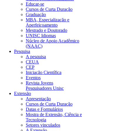
Educar-se
Cursos de Curta Duração
Graduação
MBA, Especialização e
Aperfeiçoamento
Mestrado e Doutorado
UNISC Idiomas
Núcleo de Apoio Acadêmico
(NAAC)
Pesquisa
A pesquisa
CEUA
CEP
Iniciação Científica
Eventos
Revista Jovens
Pesquisadores Unisc
Extensão
Apresentação
Cursos de Curta Duração
Datas e Formulários
Mostra de Extensão, Ciência e
Tecnologia
Setores vinculados
A Extensão