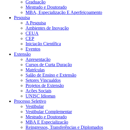
Graduação
Mestrado e Doutorado
MBA, Especialização E Aperfeiçoamento
Pesquisa
A Pesquisa
Ambientes de Inovação
CEUA
CEP
Iniciação Científica
Eventos
Extensão
Apresentação
Cursos de Curta Duração
Matrículas
Salão de Ensino e Extensão
Setores Vincualdos
Projetos de Extensão
Ações Sociais
UNISC Idiomas
Processo Seletivo
Vestibular
Vestibular Complementar
Mestrado e Doutorado
MBA E Especialização
Reingressos, Transferências e Diplomados