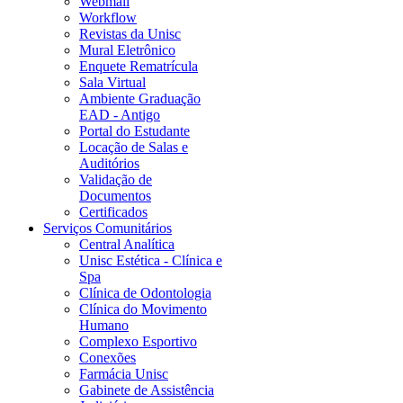
Webmail
Workflow
Revistas da Unisc
Mural Eletrônico
Enquete Rematrícula
Sala Virtual
Ambiente Graduação
EAD - Antigo
Portal do Estudante
Locação de Salas e
Auditórios
Validação de
Documentos
Certificados
Serviços Comunitários
Central Analítica
Unisc Estética - Clínica e
Spa
Clínica de Odontologia
Clínica do Movimento
Humano
Complexo Esportivo
Conexões
Farmácia Unisc
Gabinete de Assistência