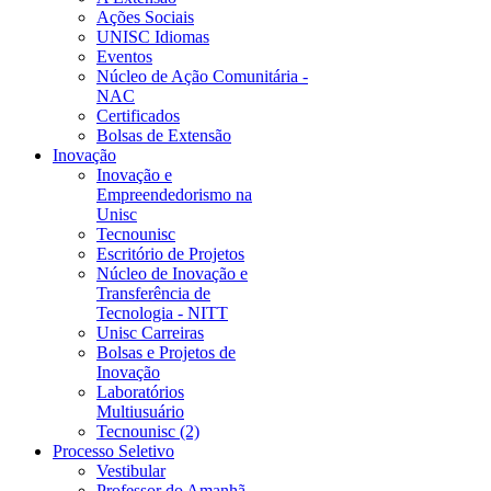
Ações Sociais
UNISC Idiomas
Eventos
Núcleo de Ação Comunitária -
NAC
Certificados
Bolsas de Extensão
Inovação
Inovação e
Empreendedorismo na
Unisc
Tecnounisc
Escritório de Projetos
Núcleo de Inovação e
Transferência de
Tecnologia - NITT
Unisc Carreiras
Bolsas e Projetos de
Inovação
Laboratórios
Multiusuário
Tecnounisc (2)
Processo Seletivo
Vestibular
Professor do Amanhã