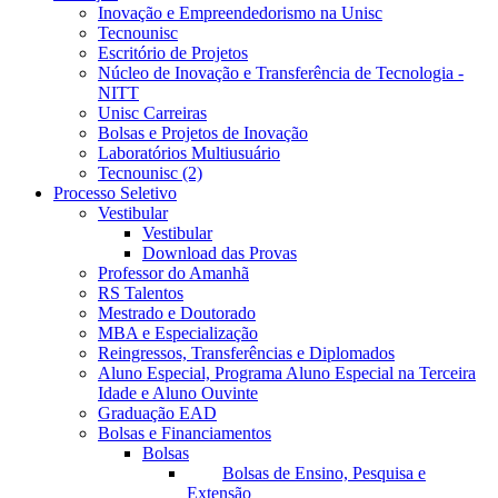
Inovação e Empreendedorismo na Unisc
Tecnounisc
Escritório de Projetos
Núcleo de Inovação e Transferência de Tecnologia -
NITT
Unisc Carreiras
Bolsas e Projetos de Inovação
Laboratórios Multiusuário
Tecnounisc (2)
Processo Seletivo
Vestibular
Vestibular
Download das Provas
Professor do Amanhã
RS Talentos
Mestrado e Doutorado
MBA e Especialização
Reingressos, Transferências e Diplomados
Aluno Especial, Programa Aluno Especial na Terceira
Idade e Aluno Ouvinte
Graduação EAD
Bolsas e Financiamentos
Bolsas
Bolsas de Ensino, Pesquisa e
Extensão