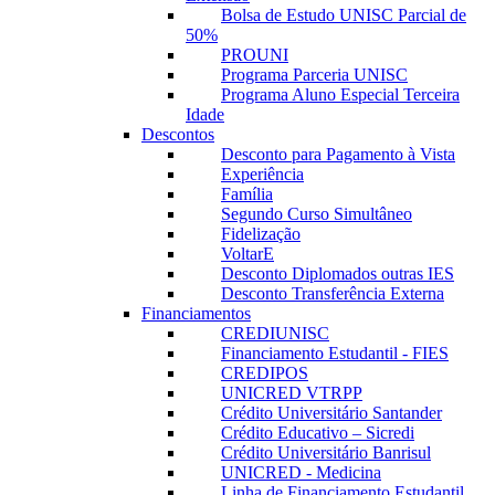
Bolsa de Estudo UNISC Parcial de
50%
PROUNI
Programa Parceria UNISC
Programa Aluno Especial Terceira
Idade
Descontos
Desconto para Pagamento à Vista
Experiência
Família
Segundo Curso Simultâneo
Fidelização
VoltarE
Desconto Diplomados outras IES
Desconto Transferência Externa
Financiamentos
CREDIUNISC
Financiamento Estudantil - FIES
CREDIPOS
UNICRED VTRPP
Crédito Universitário Santander
Crédito Educativo – Sicredi
Crédito Universitário Banrisul
UNICRED - Medicina
Linha de Financiamento Estudantil