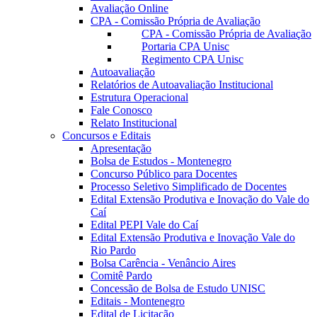
Avaliação Online
CPA - Comissão Própria de Avaliação
CPA - Comissão Própria de Avaliação
Portaria CPA Unisc
Regimento CPA Unisc
Autoavaliação
Relatórios de Autoavaliação Institucional
Estrutura Operacional
Fale Conosco
Relato Institucional
Concursos e Editais
Apresentação
Bolsa de Estudos - Montenegro
Concurso Público para Docentes
Processo Seletivo Simplificado de Docentes
Edital Extensão Produtiva e Inovação do Vale do
Caí
Edital PEPI Vale do Caí
Edital Extensão Produtiva e Inovação Vale do
Rio Pardo
Bolsa Carência - Venâncio Aires
Comitê Pardo
Concessão de Bolsa de Estudo UNISC
Editais - Montenegro
Edital de Licitação