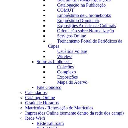
Catalogação na Publicação
COMUT
Empréstimo de Chromebooks
Empréstimo Domiciliar
Exposições Artísticas e Culturais
Orientação sobre Normalização
Serviços Online
Treinamento Portal de Periódicos da
Capes
Usuários Voltare
Wireless
Sobre as bibliotecas
Coleções
Complexo
Exposições
Mapa do Acervo
Fale Conosco
Calendários
Catálogo Online
Grade de Horários
Matriculas / Renovação de Matriculas
Impressões Online (somente dentro da rede dos campi)
Rede Wi-fi
Rede Eduroam