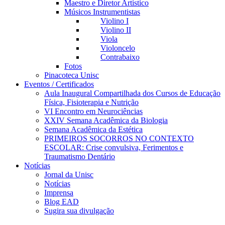
Maestro e Diretor Artístico
Músicos Instrumentistas
Violino I
Violino II
Viola
Violoncelo
Contrabaixo
Fotos
Pinacoteca Unisc
Eventos / Certificados
Aula Inaugural Compartilhada dos Cursos de Educação
Física, Fisioterapia e Nutrição
VI Encontro em Neurociências
XXIV Semana Acadêmica da Biologia
Semana Acadêmica da Estética
PRIMEIROS SOCORROS NO CONTEXTO
ESCOLAR: Crise convulsiva, Ferimentos e
Traumatismo Dentário
Notícias
Jornal da Unisc
Notícias
Imprensa
Blog EAD
Sugira sua divulgação