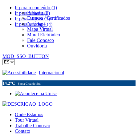
Ir para o conteúdo (1)
Biblioteca
Ir para o menu (2)
Eventos / Certificados
Ir para a busca (3)
Notícias
Ir para o rodapé (4)
Mapa Virtual
Mural Eletrônico
Fale Conosco
Ouvidoria
MOD_SSO_BUTTON
Acessibilidade
Internacional
14.2°C
Santa Cruz do Sul
Onde Estamos
Tour Virtual
Trabalhe Conosco
Contato