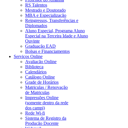
RS Talentos
Mestrado e Doutorado
MBA e Especialização
Reingressos, Transferências e
Diplomados
Aluno Especial, Programa Aluno
Especial na Terceira Idade e Aluno
Ouvinte
Graduação EAD
Bolsas e Financiamentos
Serviços Online
Avaliação Online
Biblioteca
Calendários
Catálogo Online
Grade de Horários
Matriculas / Renovação
de Matriculas
Impressões Online
(somente dentro da rede
dos campi)
Rede Wi-fi
Sistema de Registro da
Produção Docente