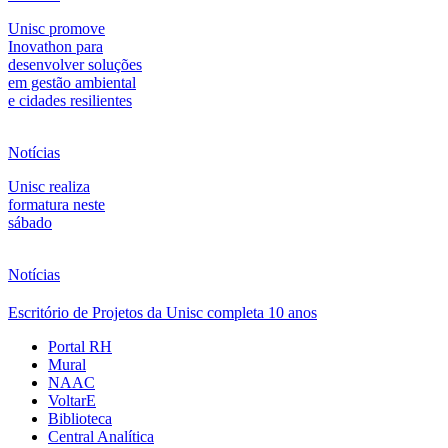
Unisc promove
Inovathon para
desenvolver soluções
em gestão ambiental
e cidades resilientes
Notícias
Unisc realiza
formatura neste
sábado
Notícias
Escritório de Projetos da Unisc completa 10 anos
Portal RH
Mural
NAAC
VoltarE
Biblioteca
Central Analítica