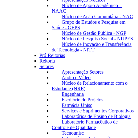
Núcleo de Apoio Acadêmico –
NAAC
Núcleo de Ação Comunitária - NAC
Grupo de Estudos e Pesquisa em
Saúde - GEPS
Núcleo de Gestão Pública - NGP
Núcleo de Pesquisa Social - NUPES
Núcleo de Inovação e Transferência
de Tecnologia - NITT
Pró-Reitorias
Reitoria
Setores
Apresentação Setores
Áudio e Vídeo
Núcleo de Relacionamento com o
Estudante (NRE)
Engenharia
Escritório de Projetos
Farmácia Unisc
Serviços e Suprimentos Corporativos
Laboratórios de Ensino de Biologia
Laboratório Farmacêutico de
Controle de Qualidade
Tecnounisc