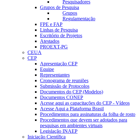
Pesquisadores
Grupos de Pesquisa
Grupos
Regulamentação
FPE e FAP
Linhas de Pesquisa
Escritório de Projetos
Atestados
PROEXT-PG
CEUA
CEP
Apresentação CEP
Equipe
Representantes
Cronograma de reuniões
Submissão de Protocolos
Documentos do CEP (Modelos)
Documentos CONEP
Acesse aqui as capacitações do CEP - Vídeos
Acesse Aqui a Plataforma Brasil
Procedimentos para assinaturas da folha de rosto
Procedimentos que devem ser adotados para
pesquisas em ambientes virtuais
Legislação INAEP
Iniciação Científica