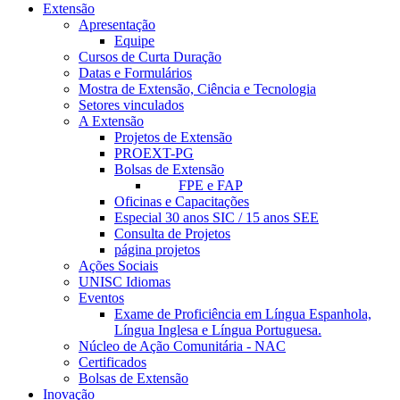
Extensão
Apresentação
Equipe
Cursos de Curta Duração
Datas e Formulários
Mostra de Extensão, Ciência e Tecnologia
Setores vinculados
A Extensão
Projetos de Extensão
PROEXT-PG
Bolsas de Extensão
FPE e FAP
Oficinas e Capacitações
Especial 30 anos SIC / 15 anos SEE
Consulta de Projetos
página projetos
Ações Sociais
UNISC Idiomas
Eventos
Exame de Proficiência em Língua Espanhola,
Língua Inglesa e Língua Portuguesa.
Núcleo de Ação Comunitária - NAC
Certificados
Bolsas de Extensão
Inovação